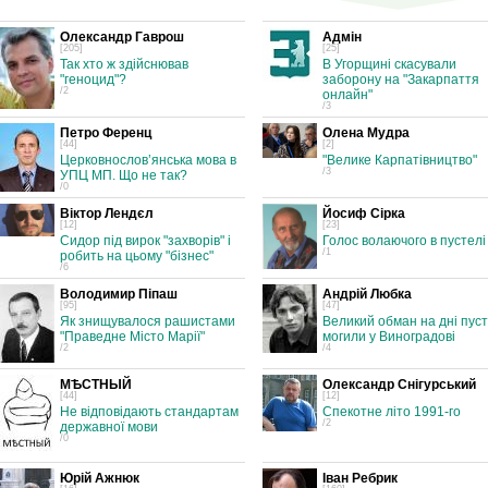
Олександр Гаврош
Адмін
[205]
[25]
Так хто ж здійснював
В Угорщині скасували
"геноцид"?
заборону на "Закарпаття
/2
онлайн"
/3
Петро Ференц
Олена Мудра
[44]
[2]
Церковнослов’янська мова в
"Велике Карпатівництво"
/3
УПЦ МП. Що не так?
/0
Віктор Лендєл
Йосиф Сірка
[12]
[23]
Сидор під вирок "захворів" і
Голос волаючого в пустелі
/1
робить на цьому "бізнес"
/6
Володимир Піпаш
Андрій Любка
[95]
[47]
Як знищувалося рашистами
Великий обман на дні пуст
"Праведне Місто Марії"
могили у Виноградові
/2
/4
МѢСТНЫЙ
Олександр Снігурський
[44]
[12]
Не відповідають стандартам
Спекотне літо 1991-го
/2
державної мови
/0
Юрій Ажнюк
Іван Ребрик