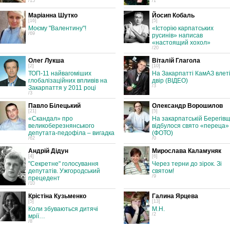
/15
/1
Маріанна Шутко
Йосип Кобаль
[16]
[5]
Моєму "Валентину"!
«Історію карпатських
/69
русинів» написав
«настоящий хохол»
/20
Олег Лукша
Віталій Глагола
[2]
[10]
ТОП-11 найвагоміших
На Закарпатті КамАЗ влеті
глобалізаційних впливів на
двір (ВІДЕО)
/3
Закарпаття у 2011 році
/3
Павло Білецький
Олександр Ворошилов
[21]
[5]
«Скандал» про
На закарпатській Берегівщ
великоберезнянського
відбулося свято «переца»
депутата-педофіла – вигадка
(ФОТО)
/62
/0
Андрій Дідун
Мирослава Каламуняк
[4]
[6]
"Секретне" голосування
Через терни до зірок. Зі
депутатів. Ужгородський
святом!
/9
прецедент
/10
Крістіна Кузьменко
Галина Ярцева
[5]
[13]
Коли збуваються дитячі
М.Н.
/2
мрії…
/8