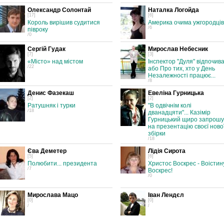
Олександр Солонтай
Наталка Логойда
[17]
[6]
Король вирішив судитися
Америка очима ужгородців
/6
півроку
/0
Сергій Гудак
Мирослав Небесник
[7]
[3]
«Місто» над містом
Інспектор "Дуля" відпочива
/22
або Про тих, хто у День
Незалежності працює...
/8
Денис Фазекаш
Евеліна Гурницька
[2]
[2]
Ратушняк і турки
"В одвічнім колі
/18
дванадцяти"... Казімір
Гурницький щиро запрошу
на презентацію своєї ново
збірки
/18
Єва Деметер
Лідія Сирота
[5]
[6]
Полюбити... президента
Христос Воскрес - Воістин
/7
Воскрес!
/0
Мирослава Мацо
Іван Лендєл
[0]
[0]
/
/