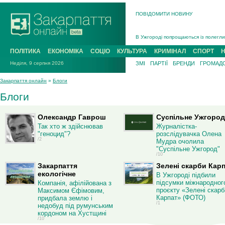
ПОВІДОМИТИ НОВИНУ
На війні загинув 26-річний військови
Інструктора районного ТЦК на Закар
В Ужгороді попрощаються із полегли
В Ужгороді 5 серпня попрощаються і
ПОЛІТИКА
ЕКОНОМІКА
СОЦІО
КУЛЬТУРА
КРИМІНАЛ
СПОРТ
Підтвердили загибель захисника із 
Неділя, 9 серпня 2026
ЗМІ
ПАРТІЇ
БРЕНДИ
ГРОМАДС
На війні з рф поліг військовий з Ви
На війні загинув 26-річний військови
Закарпаття онлайн
»
Блоги
Блоги
Олександр Гаврош
Суспільне Ужгород
Так хто ж здійснював
Журналістка-
"геноцид"?
розслідувачка Олена
/2
Мудра очолила
"Суспільне Ужгород"
/10
Закарпаття
Зелені скарби Кар
екологічне
В Ужгороді підбили
підсумки міжнародног
Компанія, афілійована з
проєкту «Зелені скарб
Максимом Єфімовим,
Карпат» (ФОТО)
придбала землю і
/1
недобуд під румунським
кордоном на Хустщині
/10