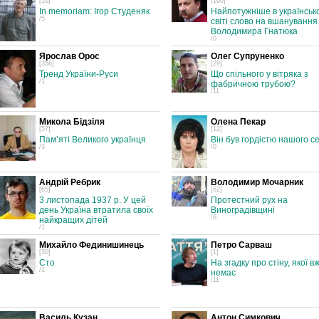
[16]
[160]
In memoriam: Ігор Студеняк
Найпотужніше в українськ
/5
світі слово на вшанування
Володимира Гнатюка
/0
Ярослав Орос
Олег Супруненко
[356]
[29]
Тренд України-Руси
Що спільного у вітряка з
/1
фабричною трубою?
/11
Микола Бідзіля
Олена Пекар
[57]
[12]
Пам’яті Великого українця
Він був гордістю нашого с
/3
/0
Андрій Ребрик
Володимир Мочарник
[65]
[62]
3 листопада 1937 р. У цей
Протестний рух на
день Україна втратила своїх
Виноградівщині
/6
найкращих дітей
/1
Михайло Фединишинець
Петро Сарваш
[30]
[1]
Сто
На згадку про стіну, якої в
/1
немає
/11
Василь Кузан
Антон Симкович