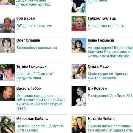
Дещо про місцеву
Я програла
/29
літературну критику
/0
Ігор Баран
Габріел Булеца
[9]
[8]
Об'єднані Карпатами
Незалежна меншість
/5
/1
Олег Олашин
Ірина Гармасій
[5]
[7]
Європейські пасовиська
Автора першої Шевченкіа
/40
Михайла Гаврилка спалил
живим в печі локомотива
/2
Тетяна Грицищук
Ольга Мацо
[18]
[2]
У санаторії "Боржава"
Магія музичної скриньки
ґаздують миші
Дмитра Павлова
/14
/4
Василь Ґабор
Вік Коврей
[23]
[37]
Моя книга народилася на
В очікуванні "АртПоля 201
/4
сайті «Закарпаття онлайн» і
в «Українській літературній
газеті»
/2
Мирослав Кабаль
Наталія Чобаня
[24]
[7]
Гюнтер Грасс: те, що мусить
Сучасні дитячі поліклініки:
бути сказано
там лікують чи заражають