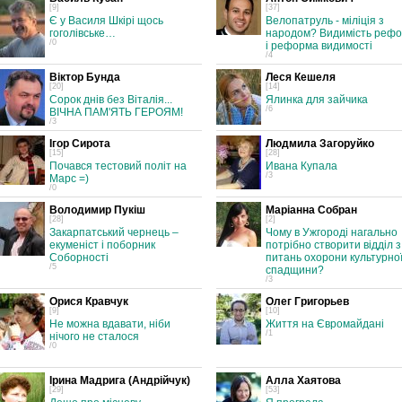
[9]
[37]
Є у Василя Шкірі щось
Велопатруль - міліція з
гоголівське…
народом? Видимість реф
/0
і реформа видимості
/4
Віктор Бунда
Леся Кешеля
[20]
[14]
Сорок днів без Віталія...
Ялинка для зайчика
/6
ВІЧНА ПАМ'ЯТЬ ГЕРОЯМ!
/3
Ігор Сирота
Людмила Загоруйко
[15]
[28]
Почався тестовий політ на
Ивана Купала
/3
Марс =)
/0
Володимир Пукіш
Маріанна Собран
[28]
[2]
Закарпатський чернець –
Чому в Ужгороді нагально
екуменіст і поборник
потрібно створити відділ з
Соборності
питань охорони культурно
/5
спадщини?
/3
Орися Кравчук
Олег Григорьев
[9]
[10]
Не можна вдавати, ніби
Життя на Євромайдані
/1
нічого не сталося
/0
Ірина Мадрига (Андрійчук)
Алла Хаятова
[29]
[53]