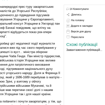
напередодні прес-туру закарпатських
14 Коментувати
налістів до Угорської Республіки,
Ділитись
уроченого до підведення підсумків
овування Угорщини у Європарламенті,
На головну
еральний консул Угорщини в Ужгороді пан
Додати в закладки
еф Бачкаї повідомив, що влітку на
Версія для друку
арпатті відбудеться показ рок-опери
коці".
Переслати
робиці цієї недалекої події журналісти
Схожі публікації
налися вже під час свого перебування у
Завантаження публікацій...
апешті із вуст... міністра оборони
рщини Чаба Генде. Пан міністр підкреслив,
військова історія Угорщини має велике
чення для патріотичного виховання
оді, підтримання національного духу
ості угорського народу. Доля ж Ференца ІІ
оці, який у 1686-1689 перебував із матір'ю -
ною Зріні, у взятому у облогу
трійськими військами Мукачеві, та й
ніше мав перетини своєї долі з нашим
для Угорщини так і для нашої країни.
а побачити і почути закарпатцям, у тім, що