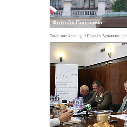
Пам'ятник Ференцу ІІ Ракоці у Будапешті п