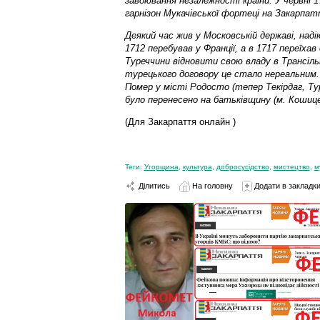
завоювання незалежності країни. У червні 1
гарнізон Мукачівської фортеці на Закарпат
Деякий час жив у Московській державі, наді
1712 перебував у Франції, а в 1717 переїха
Туреччини відновити свою владу в Трансільв
турецького договору це стало нереальним. 
Помер у місті Родосто (тепер Текірдаг, Тур
було перенесено на батьківщину (м. Кошице
(Для Закарпаття онлайн )
Теги:
Угорщина
,
культура
,
добросусідство
,
мистецтво
,
м
Ділитись
На головну
Додати в закладк