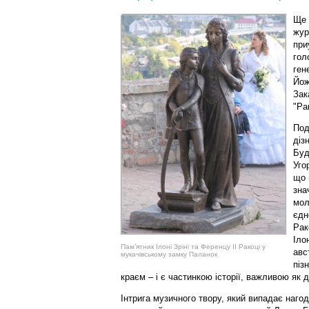
Ще 
жур
при
гол
ген
Йож
Зак
"Ра
Под
діз
Буд
Уго
що 
зна
мол
єдн
Рак
Іло
Пам’ятник Ілоні Зріні та Ференцу ІІ Ракоці у
авс
мукачівському замку Паланок
піз
краєм – і є частинкою історії, важливою як 
Інтрига музичного твору, який випадає нагод