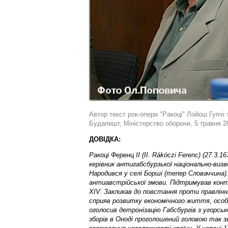
Автор текст рок-опери "Ракоці" Лойош Гупчі
Будапешт, Міністерство оборони, 5 травня 20
ДОВІДКА:
Ракоці Ференц II (II. Rákóczi Ferenc) (27.3.16
керівник антигабсбурзької національно-визво
Народився у селі Борші (тепер Словаччина).
антиавстрійської змови. Підтримував кон
XIV. Закликав до повстання проти правлінн
сприяв розвитку економічного життя, особл
оголосив детронізацію Габсбургів з угорськ
зборів в Оноді проголошений головою так зв