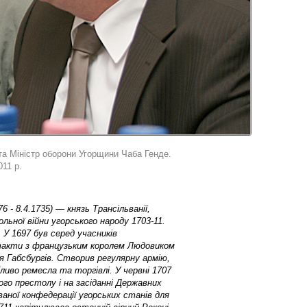
 та Міністр оборони Угорщини Чаба Генде.
11 р.
76 - 8.4.1735) — князь Трансільванії,
льної війни угорського народу 1703-11.
 У 1697 був серед учасників
такти з французьким королем Людовиком
я Габсбургів. Створив регулярну армію,
иво ремесла та торгівлі. У червні 1707
ого престолу і на засіданні Державних
аної конфедерації угорських станів для