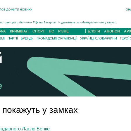
ПОВІДОМИТИ НОВИНУ
ОН
На війні загинув 26-річний військовий із Чинадійова на Мукачівщині Іван Симчин...
Інструктора районного ТЦК на Закарпатті судитимуть за обвинуваченням у катув...
В Ужгороді попрощаються із полеглим на війні з росією захисником Володимиром Йор�...
В Ужгороді 5 серпня попрощаються із захисником Богданом Югасом, який два роки �...
УРА
КРИМІНАЛ
СПОРТ
НС
РІЗНЕ
БЛОГИ
АНОНСИ
АРХ
Підтвердили загибель захисника із Нанкова на Хустщині Юліана Гербея (ФОТО)[/gree...
ЗМІ
ПАРТІЇ
БРЕНДИ
ГРОМАДСЬКІ ОРГАНІЗАЦІЇ
УКРАЇНЦІ СЛОВАЧЧИНИ
ГЕРОЇ
На війні з рф поліг військовий з Виноградова Ігнат Роздяловський (ФОТО)...
На війні загинув 26-річний військовий із Чинадійова на Мукачівщині �...
 покажуть у замках
гендарного Ласло Бенке