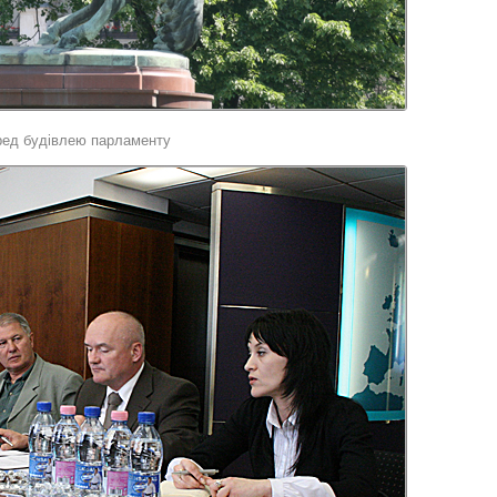
еред будівлею парламенту