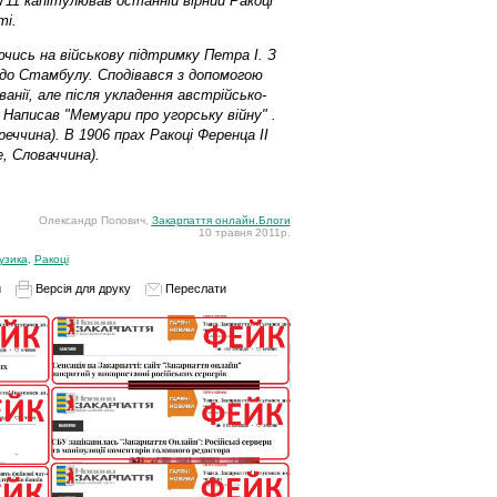
711 капітулював останній вірний Ракоці
ті.
ючись на військову підтримку Петра I. З
в до Стамбулу. Сподівався з допомогою
анії, але після укладення австрійсько-
Написав "Мемуари про угорську війну" .
еччина). В 1906 прах Ракоці Ференца ІІ
, Словаччина).
Олександр Попович,
Закарпаття онлайн.Блоги
10 травня 2011р.
узика
,
Ракоці
и
Версія для друку
Переслати