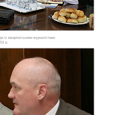
де із закарпатськими журналістами.
11 р.