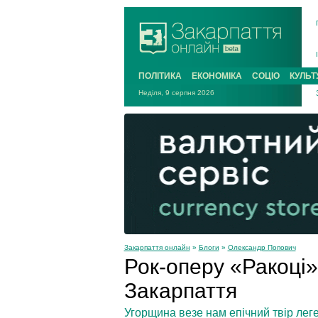
ПОЛІТИКА
ЕКОНОМІКА
СОЦІО
КУЛЬТ
Неділя, 9 серпня 2026
Закарпаття онлайн
»
Блоги
»
Олександр Попович
Рок-оперу «Ракоці»
Закарпаття
Угорщина везе нам епічний твір ле