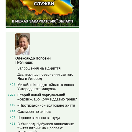
Олександр Попович
Публікації:
Запрошення на відкриття
Два тижні до повернення святого
Яна в Ужгород
/ 51
Михайло Колодко: «Золота епоха
Ужгорода вже минула»
/ 273
Старий новий паркувальний
«сервіс», або Кому віддаємо гроші?
/ 19
«Протизаконно» врятоване життя
/ 14
Сам моря не вип’єш
/ 57
Чергове волання в нікуди
/ 58
В Ужгороді відбулося анонсоване
"биття вітрин" на Проспекті