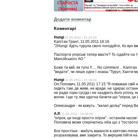
Додати коментар
Коментарі
Hungi
11.05.2011 / 21:22:00
Kaпiтан Грант, 11.05.2011 16:16
"2Hungi: йдiть турула свого погодуйте, бо вун в
Паспорти угорськi тепер маєте? То сiдайте на т
Манciйського АО."
Боже ти мій, як тупо !!..... No comment ... Kaпi
"видати", чи лише одне і знаєш "Турул, Ханти-ман
Hungi
11.05.2011 / 21:16:00
Ол.Попович, 11.05.2011 17:15 "Я поважаю свій н
гидить там, де живе, не краде, не здирає останн
не радіє горю сусіда і не заздрить його успіху
вогню. І ще ту, яка здатна бачити що "огірок, це і
Олександре - як кажуть : "калап дольу" перед Вами
А.Р.
11.05.2011 / 19:26:00
"огірок, це іноді просто огірок" - останнiм часо
Поповича може сперiчатись хiба що з "гостротою
Все простiше - мабуть вакансiя в хаятово-погорє
розраховував, вже закрита. То вирiшив пiйти н