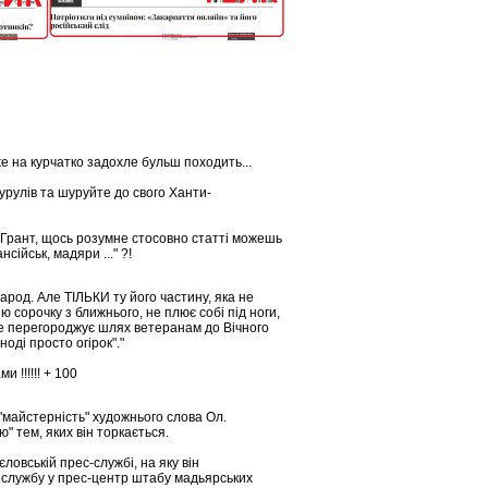
же на курчатко задохле бульш походить...
урулiв та шуруйте до свого Ханти-
тан Грант, щось розумне стосовно статті можешь
сійськ, мадяри ..." ?!
арод. Але ТІЛЬКИ ту його частину, яка не
ю сорочку з ближнього, не плює собі під ноги,
, не перегороджує шлях ветеранам до Вічного
ноді просто огірок"."
 !!!!!! + 100
м "майстернiсть" художнього слова Ол.
" тем, яких вiн торкається.
ловськiй прес-службі, на яку вiн
а службу у прес-центр штабу мадьярських