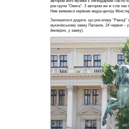
автором його музики є легендарний Ласло Бе
рок-групи "Омега". З автором же ж слів пан 
Ним виявився керівник медіа-центру Міністе
Залишилося додати, що рок-оперу "Ракоці" 
мукачівському замку Паланок, 24 червня – у 
ймовірно, у замку).