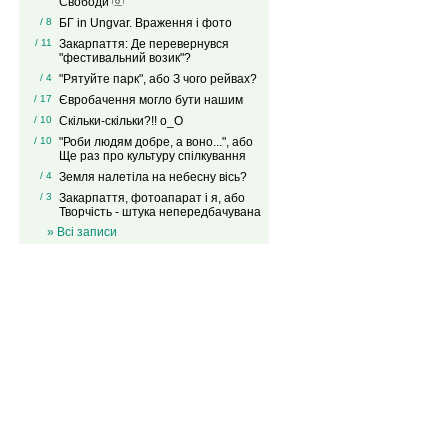
Свободи
/ 8
БГ in Ungvar. Враження і фото
/ 11
Закарпаття: Де перевернувся
"фестивальний возик"?
/ 4
"Рятуйте парк", або З чого рейвах?
/ 17
Євробачення могло бути нашим
/ 10
Скільки-скільки?!! о_О
/ 10
"Роби людям добре, а воно...", або
Ще раз про культуру спілкування
/ 4
Земля налетіла на небесну вісь?
/ 3
Закарпаття, фотоапарат і я, або
Творчість - штука непередбачувана
» Всі записи