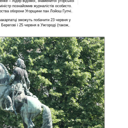
нке – лідер відомої, знаменитої угорської
міністр познайомив журналістів особисто.
рства оборони Угорщини пан Лойош Гупчі.
закарпатці зможуть побачити 23 червня у
Берегові і 25 червня в Ужгороді (також,