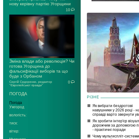
нову керівну партію Угорщини
10
Зміна влади або революція? Чи
готова Угорщина до
фальсифікації виборів та що
буде з Орбаном
Сергій Сидоренко, редактор
0
"Європейської правди"
ПОГОДА
РІЗНЕ
Погода
Як вибрати бездротові
Ужгород
навушники у 2026 році - н
справді варто звернути ув
вологість:
Як зробити інтер'єр візуа
тиск:
дорожчим за допомогою п
- практичні поради
вітер:
Чому мультиспліт-систем