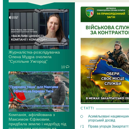
Журналістка-розслідувачка
Олена Мудра очолила
"Суспільне Ужгород"
10
СТАТТІ
Компанія, афілійована з
Асимільовані нацменши
Максимом Єфімовим,
угорський досвід
придбала землю і недобуд під
/ 1
Права угорців Закарпатт
румунським кордоном на