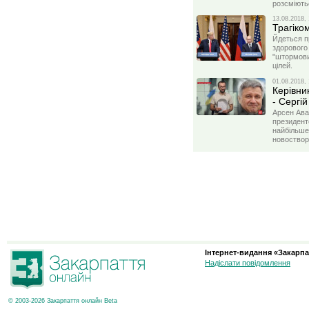
розсміють
13.08.2018, 
Трагіком
Йдеться п
здорового
"штормових
цілей.
01.08.2018, 
Керівни
- Сергі
Арсен Ава
президент
найбільше
новоствор
Інтернет-видання «Закарпа
Надіслати повідомлення
© 2003-2026 Закарпаття онлайн Beta