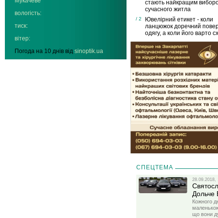
Мукачеве
стають найкращим вибор
сучасного житла
вологість:
/ 2
Ювелірний етикет - коли
тиск:
ланцюжок доречний пове
одягу, а коли його варто с
вітер:
Погода на 10 днів від
sinoptik.ua
СПЕЦТЕМА
28.09.2018, 
Святосл
Дольче 
Кожного д
маленькою
що вони д