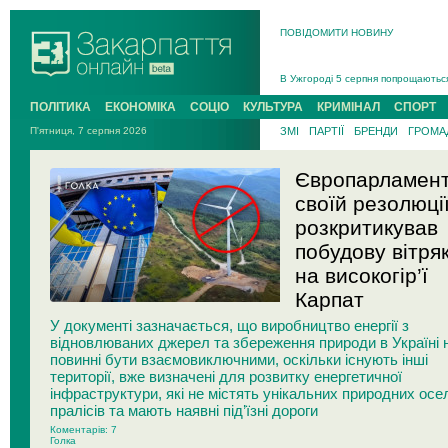
Інструктора районного ТЦК на Зак
ПОВІДОМИТИ НОВИНУ
В Ужгороді попрощаються із полег
В Ужгороді 5 серпня попрощаються
Підтвердили загибель захисника і
На війні з рф поліг військовий з 
ПОЛІТИКА
ЕКОНОМІКА
СОЦІО
КУЛЬТУРА
КРИМІНАЛ
СПОРТ
На Хустщині внаслідок ДТП за уча
П'ятниця, 7 серпня 2026
ЗМІ
ПАРТІЇ
БРЕНДИ
ГРОМАД
Інструктора районного ТЦК на Зак
Європарламент
своїй резолюці
розкритикував
побудову вітряк
на високогір’ї
Карпат
У документі зазначається, що виробництво енергії з
відновлюваних джерел та збереження природи в Україні 
повинні бути взаємовиключними, оскільки існують інші
території, вже визначені для розвитку енергетичної
інфраструктури, які не містять унікальних природних осе
пралісів та мають наявні під’їзні дороги
Коментарів: 7
Голка