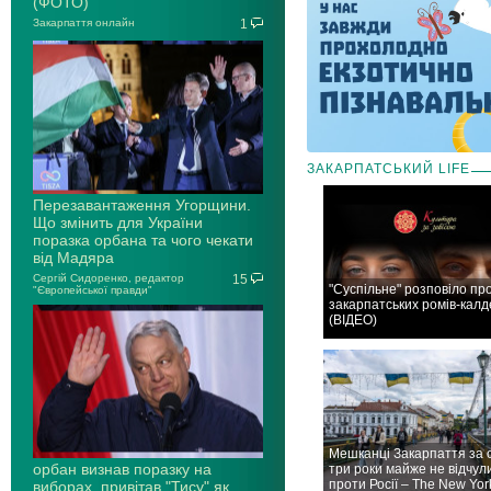
(ФОТО)
Закарпаття онлайн
1
ЗАКАРПАТСЬКИЙ LIFE
Перезавантаження Угорщини.
Що змінить для України
поразка орбана та чого чекати
від Мадяра
Сергій Сидоренко, редактор
15
"Суспільне" розповіло пр
"Європейської правди"
закарпатських ромів-калд
(ВІДЕО)
Мешканці Закарпаття за 
орбан визнав поразку на
три роки майже не відчул
проти Росії – The New Yor
виборах, привітав "Тису" як