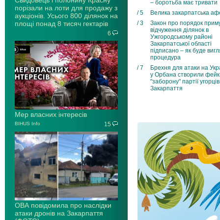
Свидовець і полонину Красну
– боротьба має тривати
порізали на лоти для продажу з
/ 5
Велика закарпатська аф
аукціонів. Усього 800 ділянок на
площі понад 8 тисяч гектарів
/ 3
Закон про порядок прим
відчуження ділянок в
6
Ужгородському районі
Закарпатської області
підписано – як буде виг
процедура
/ 7
Брехня для атаки на Укра
у Орбана створили фейк
"заборону" партії угорців
Закарпаття
Мер власних інтересів
BIHUS Info
15
ОВА повідомила про наслідки
атаки дронів на Закарпаття