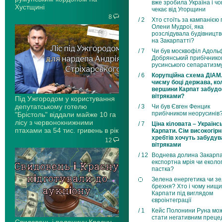
вже зробила Україна і чо
Хустщині
чекає від Угорщини
8
/ 2
Хто стоїть за кампанією
Олени Мудрої, яка
розслідувала будівницт
на Закарпатті?
/ 7
Чи був москвофіл Адоль
Добрянський прибічнико
русинського сепаратизм
/ 6
Корупційна схема ДІАМ
чиєму боці держава, ко
вершини Карпат забуд
вітряками?
Під Ужгородом у користування
депутатському готелю
/ 3
Чи був Євген Фенцик
прибічником неорусинів
"Брістоль" віддали майже 10 га
лісу з червонокнижними
/ 7
Ціна кіловата – Українсь
птахами за 54 тис. гривень в рік
Карпати. Сім високогір
хребтів хочуть забудув
12
вітряками
/ 12
Воднева долина Закарпа
експортна мрія чи еколо
пастка?
Зелена енергетика чи з
брехня? Хто і чому нищи
Карпати під виглядом
євроінтеграції
/ 1
Кейс Полонини Руна мо
стати негативним прец