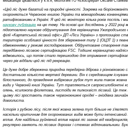
мешканців цікавлюся у к.б.н, екологині ГО «Екосфера» Оксани Станке
«Цей ліс дуже багатий на природні цінності. Зокрема на біорізноманіт
охороняється Червоною книгою України та міжнародними конвенціями
ратифікованими в Україні. Я цей ліс моніторю кілька років поспіль і м
наукову публікацію
на цю тему. На основі цих досліджень у 2022 році 
підготовлено наукове обґрунтування для керівництва Ужгородського
філії «Карпатський лісовий офіс» ДП «Ліси України» з пропозицією с
територію особливої цінності для збереження типу 1 (ОЦЗТ 1) з пев
обмеженнями у режимі господарювання. Обґрунтоване створення та
передбачено лісовою сертифікацією FSC. Тодішнє керівництво надлі
відмовилось, що потім стало перешкодою для отримання сертифіка
через рік віддали цей ліс під рекреацію.
Це дуже добре збережена природна передгірна діброва з різновіково
достатньою кількістю мертвої деревини. Він є середовищем існуван
білоспинного, до проведення вибіркових рубок тут жила також жовна
види у Червоній книзі України. Тут трапляються сапроксилобіонтні ко
олень, ксилокопа фіолетова, листоїди як пилкохвіст лісовий. Це теж 
цьому лісі зростають також червонокнижні орхідеї
–
гніздівка звичай
довголиста.
Історія з рубкою лісу, після якої жовна зелена тут більше не з'являєт
наскільки критичним для охоронюваних видів може бути інтенсивний
вплив. Але найбільш руйнівний вплив наразі ліс зазнає від квадроциклів
регулярно ганяють по лісових дорогах і стежках відпочивальники. Бук