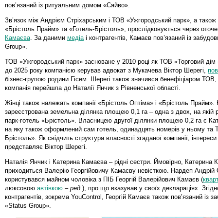
пов’язаний із ритуальним домом «Сяйво».
Зв’язок між Андрієм Стріхарським і ТОВ «Ужгородський парк», а також
«Брістоль Прайм» та «Готель-Брістоль», прослідковується через оточ
Камаєва
. За даними
медіа
і контрагентів, Камаєв пов’язаний із забудо
Group».
ТОВ «Ужгородський парк» засноване у 2010 році як ТОВ «Торговий дім 
до 2025 року компанією керував адвокат з Мукачева Віктор Шерегі,
пов
бізнес-групою родини Гісем. Шерегі також значився бенефіціаром ТОВ,
компанія перейшла до Наталії Янчик з Рівненської області.
Жінці також належать компанії «Брістоль Оптіма» і «Брістоль Прайм».
зареєстрована земельна ділянка площею 0,1 га – одна з двох, на якій
парк-готель «Брістоль». Власницею другої ділянки площею 0,2 га є Ка
на яку також оформлений сам готель, одинадцять номерів у ньому та 
Брістоль». Як свідчить структура власності згаданої компанії, інтерес
представляє Віктор Шерегі.
Наталія Янчик і Катерина Камаєва – рідні сестри. Ймовірно, Катерина 
приходиться Валерію Георгійовичу Камаєву невісткою. Нардеп Андрій 
користувався майном чоловіка з ПІБ Георгій Валерійович Камаєв (
квар
люксовою
автівкою
–
ред.
), про що вказував у своїх деклараціях. Згід
контрагентів, зокрема YouControl, Георгій Камаєв також пов’язаний із 
«Status Group».