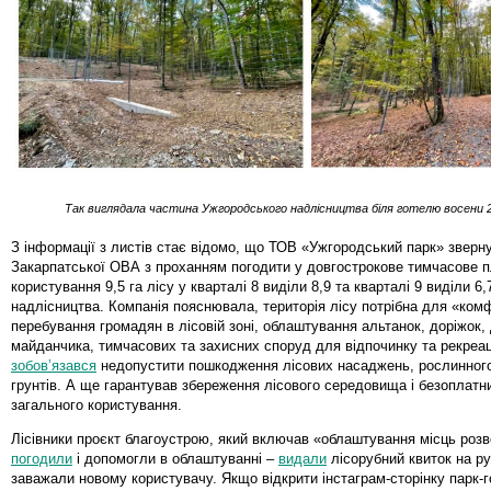
Так виглядала частина Ужгородського надлісництва біля готелю восени 
З інформації з листів стає відомо, що ТОВ «Ужгородський парк» зверн
Закарпатської ОВА з проханням погодити у довгострокове тимчасове 
користування 9,5 га лісу у кварталі 8 виділи 8,9 та кварталі 9 виділи 6
надлісництва. Компанія пояснювала, територія лісу потрібна для «ком
перебування громадян в лісовій зоні, облаштування альтанок, доріжок,
майданчика, тимчасових та захисних споруд для відпочинку та рекреац
зобов’язався
недопустити пошкодження лісових насаджень, рослинного
грунтів. А ще гарантував збереження лісового середовища і безоплатн
загального користування.
Лісівники проєкт благоустрою, який включав «облаштування місць роз
погодили
і допомогли в облаштуванні –
видали
лісорубний квиток на ру
заважали новому користувачу. Якщо відкрити інстаграм-сторінку парк-г