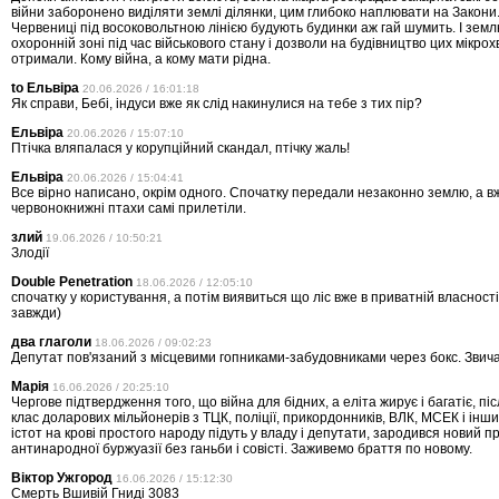
війни заборонено виділяти землі ділянки, цим глибоко наплювати на Закони
Червениці під восоковольтною лінією будують будинки аж гай шумить. І зем
охоронній зоні під час військового стану і дозволи на будівництво цих мікро
отримали. Кому війна, а кому мати рідна.
to Ельвіра
20.06.2026 / 16:01:18
Як справи, Бебі, індуси вже як слід накинулися на тебе з тих пір?
Ельвіра
20.06.2026 / 15:07:10
Птічка вляпалася у корупційний скандал, птічку жаль!
Ельвіра
20.06.2026 / 15:04:41
Все вірно написано, окрім одного. Спочатку передали незаконно землю, а в
червонокнижні птахи самі прилетіли.
злий
19.06.2026 / 10:50:21
Злодії
Double Penetration
18.06.2026 / 12:05:10
спочатку у користування, а потім виявиться що ліс вже в приватній власності
завжди)
два глаголи
18.06.2026 / 09:02:23
Депутат пов'язаний з місцевими гопниками-забудовниками через бокс. Звичай
Марія
16.06.2026 / 20:25:10
Чергове підтвердження того, що війна для бідних, а еліта жирує і багатіє, пі
клас доларових мільйонерів з ТЦК, поліції, прикордонників, ВЛК, МСЕК і ін
істот на крові простого народу підуть у владу і депутати, зародився новий 
антинародної буржуазії без ганьби і совісті. Заживемо браття по новому.
Віктор Ужгород
16.06.2026 / 15:12:30
Смерть Вшивій Гниді 3083