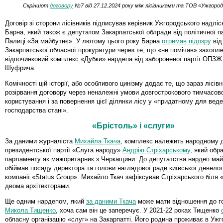
Скріншот
договору
№7 від 27.12.2024 року між лісівниками та ТОВ «Ужгород
Договір зі сторони лісівників підписував керівник Ужгородського надліс
Барна, який також є депутатом Закарпатської облради від політичної па
Палиці «За майбутнє». У лютому цього року Барна
отримав підозру
від
Закарпатської обласної прокуратури через те, що «не помічав» захопле
відпочинковий комплекс «Дубки» нардепа від забороненої партії ОПЗЖ
Шуфрича.
Комічності цій історії, або особливого цинізму додає те, що зараз лісів
розірвання договору через неналежні умови довгострокового тимчасов
користування і за повернення цієї ділянки лісу у «придатному для веде
господарства стані».
«Брістоль» і «слуги»
За даними журналіста
Михайла Ткача
, комплекс належить народному 
президентської партії «Слуга народу»
Андрію Стріхарському
, який обр
парламенту як мажоритарник з Черкащини. До депутатства нардеп май
обіймав посаду директора та голови наглядової ради київської девело
компанії «Status Group». Михайло Ткач зафіксував Стріхарського біля 
двома архітекторами.
Ще одним нардепом, який
за даними Ткача
може мати відношення до г
Микола Тищенко
, хоча сам він це заперечує. У 2021-22 роках Тищенко
обласну організацію «слуг» на Закарпатті. Його родина проживає в Ужго