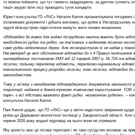
то можна побачити, що тут ганяють квадроцикли, за дротом гуляють оле
тиші» акурат біля лісу проводять гучні концерти.
Юрист-консультка ГО «ЛІіС» Наталія Капля проаналізувала погоджені і
лісівниками документи і дійшла висновку, що рубки в Ужгородському н
задля благоустрою парк-готелю можуть мати ознаки незаконних.
«Відповідно до вимог для видачі лісорубного квитка мають бути відпо
необхідності рубок та робіт, не пов’язаних з веденням лісового госп
саме рубки небезпечних дерев. Але лісокористувач їх не надав у повно
Насамперед це акт обстеження відповідно до п.4 Правил поліпшення як
затверджених постановою КМУ від 12 травня 2007 р. № 724 та відом
лісосіки; польову перелікову відомість; переліково-оцінювальну відом
технологічного процесу розробки лісосіки; план лісосіки, відповідно до
законодавства.
Тому у зв’язку з ненаданням підтверджуючих документів законності р
території, надання в довгострокове тимчасове користування ТОВ 
парк», є всі підстави вважати факт рубки незаконною рубкою»
, – ко
консультка Наталія Капля.
Пані Капля додає, що ГО «ЛІіС» ще у квітні надіслало звернення щодо
рубки до Державної екологічної інспекції у Закарпатській області. Але 
червня 2026 року жодної відповіді на нього вони не отримали.
Яку цінність має ця лісова територія і як таке сусідство впливає на прир