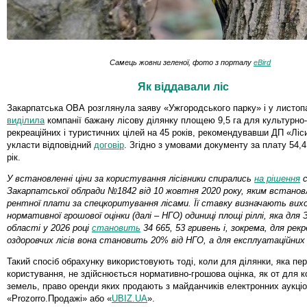
Самець жовни зеленої, фото з порталу
eВird
Як віддавали ліс
Закарпатська ОВА розглянула заяву «Ужгородського парку» і у листопа
виділила
компанії бажану лісову ділянку площею 9,5 га для культурно
рекреаційних і туристичних цілей на 45 років, рекомендувавши ДП «Ліс
укласти відповідний
договір
. Згідно з умовами документу за плату 54,4
рік.
У встановленні ціни за користування лісівники спирались
на рішення
с
Закарпатської облради №1842 від 10 жовтня 2020 року, яким встанов
рентної плати за спецкоритування лісами. Її ставку визначають вихо
нормативної грошової оцінки (далі
–
НГО) одиниці площі ріллі, яка для
області у 2026 році
становить
34 665, 53 гривень і, зокрема, для рекр
оздоровчих лісів вона становить 20% від НГО, а для експлуатаційних
Такий спосіб обрахунку використовують тоді, коли для ділянки, яка пе
користування, не здійснюється нормативно-грошова оцінка, як от для 
земель, право оренди яких продають з майданчиків електронних аукціон
«Prozorro.Продажі» або «
UBIZ.UA
».