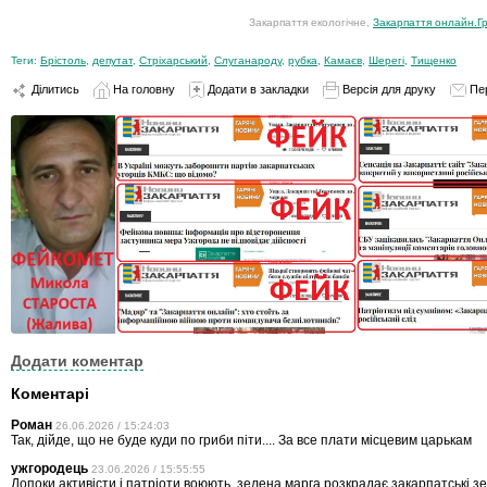
Закарпаття екологічне,
Закарпаття онлайн.Гр
Теги:
Брістоль
,
депутат
,
Стріхарський
,
Слуганароду
,
рубка
,
Камаєв
,
Шерегі
,
Тищенко
Ділитись
На головну
Додати в закладки
Версія для друку
Пе
Додати коментар
Коментарі
Роман
26.06.2026 / 15:24:03
Так, дійде, що не буде куди по гриби піти.... За все плати місцевим царькам
ужгородець
23.06.2026 / 15:55:55
Допоки активісти і патріоти воюють, зелена марга розкрадає закарпатські земл