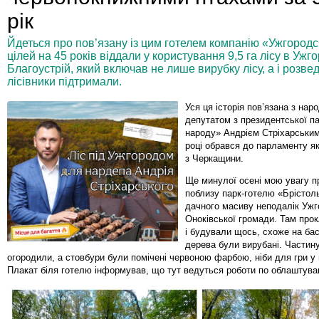
рік
Йдеться про пов’язану із цим готелем компанію «Ужгородс
цілей на 45 років віддали у користування 9,5 га лісу в Ужг
Благоустрій, який включав не лише вирубку лісу, а і розв
лісівники підтримали.
Уся ця історія пов’язана з нар
депутатом з президентської па
народу» Андрієм Стріхарським
році обрався до парламенту я
з Черкащини.
Ще минулої осені мою увагу п
поблизу парк-готелю «Брістол
дачного масиву неподалік Ужг
Оноківської громади. Там про
і будували щось, схоже на бас
дерева були вирубані. Частину
огородили, а стовбури були помічені червоною фарбою, ніби для гри у
Плакат біля готелю інформував, що тут ведуться роботи по облаштув