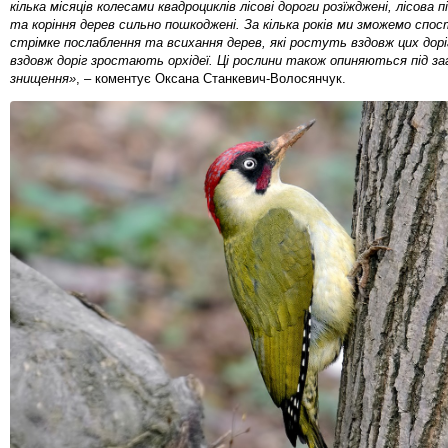
кілька місяців колесами квадроциклів лісові дороги розїжджені, лісова 
та коріння дерев сильно пошкоджені. За кілька років ми зможемо спо
стрімке послаблення та всихання дерев, які ростуть вздовж цих доріг
вздовж доріг зростають орхідеї. Ці рослини також опиняються під з
знищення»
, – коментує Оксана Станкевич-Волосянчук.