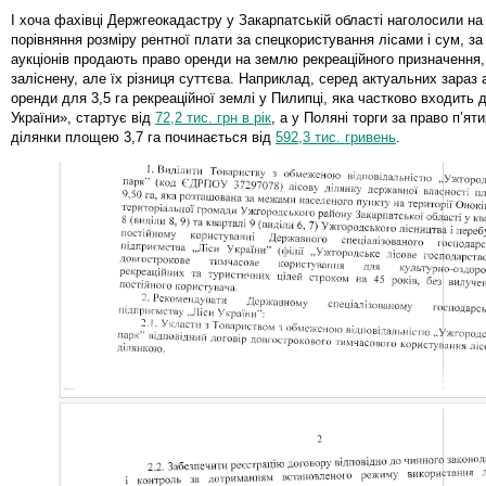
І хоча фахівці Держгеокадастру у Закарпатській області наголосили на
порівняння розміру рентної плати за спецкористування лісами і сум, за 
аукціонів продають право оренди на землю рекреаційного призначення,
заліснену, але їх різниця суттєва. Наприклад, серед актуальних зараз а
оренди для 3,5 га рекреаційної землі у Пилипці, яка частково входить 
України», стартує від
72,2 тис. грн в рік
, а у Поляні торги за право п’ят
ділянки площею 3,7 га починається від
592,3 тис. гривень
.