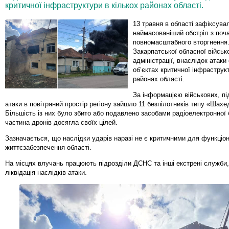
критичної інфраструктури в кількох районах області.
13 травня в області зафіксува
наймасованіший обстріл з поч
повномасштабного вторгнення
Закарпатської обласної військ
адміністрації, внаслідок атаки
об’єктах критичної інфраструк
районах області.
За інформацією військових, пі
атаки в повітряний простір регіону зайшло 11 безпілотників типу «Шахе
Більшість із них було збито або подавлено засобами радіоелектронної 
частина дронів досягла своїх цілей.
Зазначається, що наслідки ударів наразі не є критичними для функціон
життєзабезпечення області.
На місцях влучань працюють підрозділи ДСНС та інші екстрені служби,
ліквідація наслідків атаки.