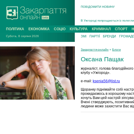
ПОВІДОМИТИ НОВИНУ
Інструктора районного ТЦК на Закар
В Ужгороді попрощаються із полегли
В Ужгороді 5 серпня попрощаються і
ПОЛІТИКА
ЕКОНОМІКА
СОЦІО
КУЛЬТУРА
КРИМІНАЛ
СПОРТ
Підтвердили загибель захисника із 
Субота, 8 серпня 2026
ЗМІ
ПАРТІЇ
БРЕНДИ
ГРОМАДС
На війні з рф поліг військовий з Ви
На Хустщині внаслідок ДТП за участ
Закарпаття-онлайн
»
Блоги
Інструктора районного ТЦК на Закар
Оксана Пащак
журналіст, голова благодійно
клубу «Ужгород».
e-mail:
ksenia56@list.ru
Щоранку піднімайте собі настрі
прокидаємось в хорошому настр
хочуть Вам цей настрій зіпсуват
Вчені стверджують, позитивний
людини може захистити Вас від 