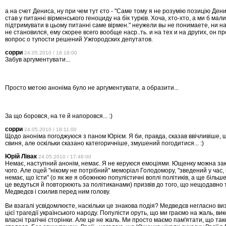
а на счет Дениса, ну при чем тут єто - "Саме тому я не розумію позицію Ден
став у питанні вірменського геноциду на бік турків. Хоча, хто-хто, а ми б мал
підтримувати в цьому питанні саме вірмен." неужели вы не понимаете, ни н
не становился, ему скорее всего вообще наср..ть. и на тех и на других, он п
вопрос о тупости решений Ужгородских депутатов.
сорри
24.05.2010 / 18:18:00
Забув аргументувати...
Просто метою аноніма було не аргументувати, а образити...
За що боровся, на те й напоровся... :)
сорри
24.05.2010 / 18:11:00
Щодо аноніма погоджуюся з паном Юрієм. Я би, правда, сказав ввічливіше, щ
свиня, але оскільки сказано категоричніше, змушений погодитися... :)
Юрій Лівак
24.05.2010 / 17:48:00
Немає, наступний анонім, немає. Я не керуюся емоціями. Ющенку можна за
чого. Але оцей "нікому не потрібний" меморіал Голодомору, "зведений у час,
немає, що їсти" (о як же я обожнюю популістичні воплі політиків, а ще більше
це ведуться й повторюють за політиканами) призвів до того, що нещодавно
Медведєв і схилив перед ним голову.
Ви взагалі усвідомлюєте, наскільки це знакова подія? Медведєв негласно ви
цієї трагедії українського народу. Популісти оруть, що ми граємо на жаль, в
власні трагічні сторінки. Але це не жаль. Ми просто маємо пам'ятати, що таке