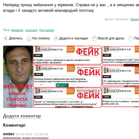
Наперед прошу вибачення у вірменів. Справа не у вас , а в зміщених а
влади і її занадто активній міжнародній політиці
Денис Фазекаш,
Закар
Теги:
вірмени
,
геноцид
,
Ратушняк
Ділитись
На головну
Додати в закладки
Версія для друку
Пе
Додати коментар
Коментарі
ember
25.05.2010 / 13:58:00
Interesnye vyskazyvanaija!