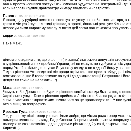
щодо пероенесення пам'ятнику Шевченка. Хто з вас і коли востаннє носив кв
або ж просто клонився поету? Ось Волошин будується на Театральній - де В
коли напроти будівлі Драмтеатру химеру зводили? А- патріоти?
Павло
23.05.2010 / 17:34:00
Я знаю, що у рубриці неможна акцентувати увагу на особистості автора, а т
криза в місцевій журналістиці кріпшає, а прості, банальні речі, усе більше с
незрозумілими широкому загалу. А потім цей загал почне казати про утиски 
сорри
23.05.2010 / 16:53:00
Пане Макс,
цілком очевидним є те, що рішення (чи заява) львівських депутатів стосують
внутрішньополітичних проблем України, які не можуть не турбувати всіх укра
народ України тільки делегував Януковичу владу, а не віддав її йому у власн
Тоді як рішення Ужгородської міськради окрім того, що просто абсурдне і ніч
вмотивоване, ще й геополітичне по суті і до до компетенції Ратушняка і його
депутатів точно не належить... :)
Макс
23.05.2010 / 16:08:00
Чомусь тебе, Денисе, не обурили рішення сесії міськради Львова щодо нещ
Харківських угод... Таке ж рішення прийняла Львівська обласна рада та Франк
значна частина закарпатських намагалася за це проголосувати... У нас суспі
без різниці за географією
Ярослав Гулан
22.05.2010 / 23:55:00
Так, у нашому місті тепер усе настільки добре, що міська рада тепер може с
альтернативою, наприклад, Ради Європи. Зокрема, моніторити міжнародну с
голосувати свою позицію щодо підтримки різних подій у світі, зокрема - змін
Киргизії. :)