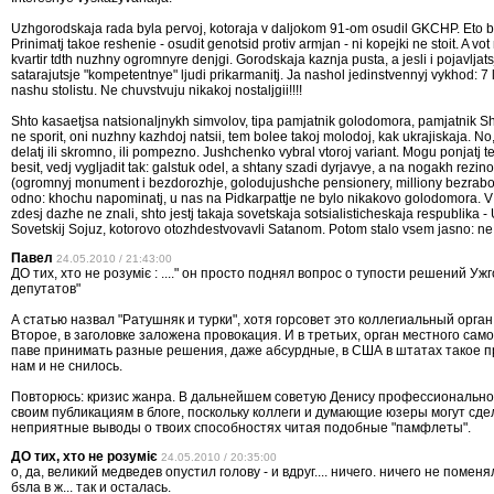
Uzhgorodskaja rada byla pervoj, kotoraja v daljokom 91-om osudil GKCHP. Eto b
Prinimatj takoe reshenie - osudit genotsid protiv armjan - ni kopejki ne stoit. A vo
kvartir tdth nuzhny ogromnyre denjgi. Gorodskaja kaznja pusta, a jesli i pojavljats
satarajutsje "kompetentnye" ljudi prikarmanitj. Ja nashol jedinstvennyj vykhod: 7 
nashu stolistu. Ne chuvstvuju nikakoj nostaljgii!!!!
Shto kasaetjsa natsionaljnykh simvolov, tipa pamjatnik golodomora, pamjatnik S
ne sporit, oni nuzhny kazhdoj natsii, tem bolee takoj molodoj, kak ukrajiskaja. N
delatj ili skromno, ili pompezno. Jushchenko vybral vtoroj variant. Mogu ponjatj t
besit, vedj vygljadit tak: galstuk odel, a shtany szadi dyrjavye, a na nogakh rezin
(ogromnyj monument i bezdorozhje, golodujushche pensionery, milliony bezrabo
odno: khochu napominatj, u nas na Pidkarpattje ne bylo nikakovo golodomora. 
zdesj dazhe ne znali, shto jestj takaja sovetskaja sotsialisticheskaja respublika - 
Sovetskij Sojuz, kotorovo otozhdestvovavli Satanom. Potom stalo vsem jasno: ne 
Павел
24.05.2010 / 21:43:00
ДО тих, хто не розуміє : ...." он просто поднял вопрос о тупости решений Уж
депутатов"
А статью назвал "Ратушняк и турки", хотя горсовет это коллегиальный орган
Второе, в заголовке заложена провокация. И в третьих, орган местного сам
паве принимать разные решения, даже абсурдные, в США в штатах такое п
нам и не снилось.
Повторюсь: кризис жанра. В дальнейшем советую Денису профессионально
своим публикациям в блоге, поскольку коллеги и думающие юзеры могут сде
неприятные выводы о твоих способностях читая подобные "памфлеты".
ДО тих, хто не розуміє
24.05.2010 / 20:35:00
о, да, великий медведев опустил голову - и вдруг.... ничего. ничего не поменя
бsла в ж... так и осталась.