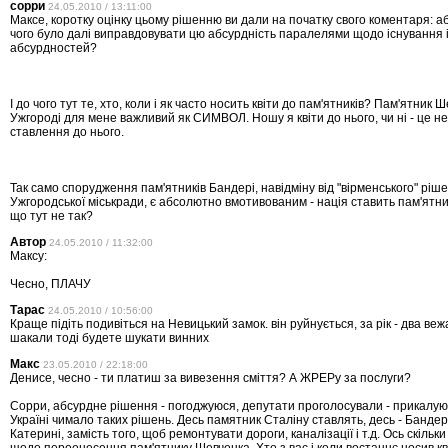
сорри
24.05.2010 / 13:11:00
Максе, коротку оцінку цьому рішенню ви дали на початку свого коментаря: а
чого було далі виправдовувати цю абсурдність паралелями щодо існування
абсурдностей?
І до чого тут те, хто, коли і як часто носить квіти до пам'ятників? Пам'ятник Ш
Ужгороді для мене важливий як СИМВОЛ. Ношу я квіти до нього, чи ні - це не
ставлення до нього.
Так само спорудження пам'ятників Бандері, навідміну від "вірменського" ріш
Ужгородської міськради, є абсолютно вмотивованим - нація ставить пам'ятни
що тут не так?
Автор
24.05.2010 / 11:32:00
Максу:
Чесно, ПЛАЧУ
Тарас
24.05.2010 / 10:56:00
Краще підіть подивіться на Невицький замок. він руйнується, за рік - два вежа
шакали тоді будете шукати винних
Макс
23.05.2010 / 22:18:00
Денисе, чесно - ти платиш за вивезення сміття? А ЖРЕРу за послуги?
Сорри, абсурдне рішення - погоджуюся, депутати проголосували - прикалую
Україні чимало таких рішень. Десь памятник Сталіну ставлять, десь - Бандері
Катерині, замість того, щоб ремонтувати дороги, каналізації і т.д. Ось скільк