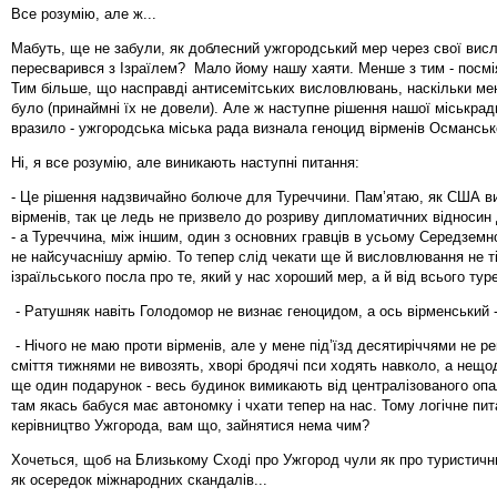
Все розумію, але ж...
Мабуть, ще не забули, як доблесний ужгородський мер через свої ви
пересварився з Ізраїлем? Мало йому нашу хаяти. Менше з тим - посмія
Тим більше, що насправді антисемітських висловлювань, наскільки мен
було (принаймні їх не довели). Але ж наступне рішення нашої міськра
вразило - ужгородська міська рада визнала геноцид вірменів Османськ
Ні, я все розумію, але виникають наступні питання:
- Це рішення надзвичайно болюче для Туреччини. Пам’ятаю, як США в
вірменів, так це ледь не призвело до розриву дипломатичних відносин
- а Туреччина, між іншим, один з основних гравців в усьому Середземн
не найсучаснішу армію. То тепер слід чекати ще й висловлювання не ті
ізраїльського посла про те, який у нас хороший мер, а й від всього ту
- Ратушняк навіть Голодомор не визнає геноцидом, а ось вірменський 
- Нічого не маю проти вірменів, але у мене під’їзд десятиріччями не р
сміття тижнями не вивозять, хворі бродячі пси ходять навколо, а нещ
ще один подарунок - весь будинок вимикають від централізованого опа
там якась бабуся має автономку і чхати тепер на нас. Тому логічне пи
керівництво Ужгорода, вам що, зайнятися нема чим?
Хочеться, щоб на Близькому Сході про Ужгород чули як про туристични
як осередок міжнародних скандалів...