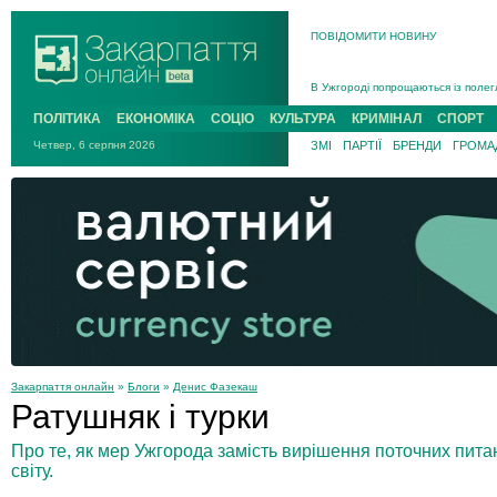
ПОВІДОМИТИ НОВИНУ
Інструктора районного ТЦК на Зак
В Ужгороді попрощаються із полег
В Ужгороді 5 серпня попрощаються
ПОЛІТИКА
ЕКОНОМІКА
СОЦІО
КУЛЬТУРА
КРИМІНАЛ
СПОРТ
Підтвердили загибель захисника і
Четвер, 6 серпня 2026
ЗМІ
ПАРТІЇ
БРЕНДИ
ГРОМАД
На війні з рф поліг військовий з 
На Хустщині внаслідок ДТП за уча
Інструктора районного ТЦК на Зак
Закарпаття онлайн
»
Блоги
»
Денис Фазекаш
Ратушняк і турки
Про те, як мер Ужгорода замість вирішення поточних пита
світу.