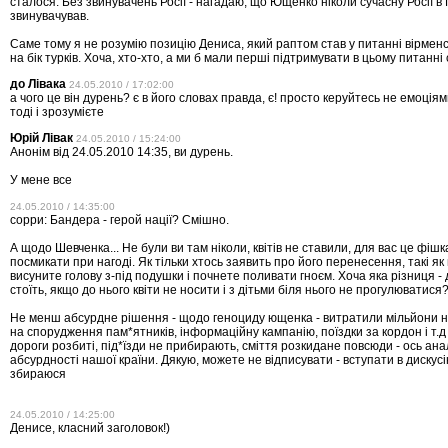
сталося. Без звинувачень Росії - нагадаю, що Ющенко ніколи сучасну Росії в
звинувачував.
Саме тому я не розумію позицію Дениса, який раптом став у питанні вірмен
на бік турків. Хоча, хто-хто, а ми б мали перші підтримувати в цьому питанні
до Лівака
24.05.2010 / 17:02:00
а чого це він дурень? є в його словах правда, є! просто керуйтесь не емоціям
тоді і зрозумієте
Юрій Лівак
24.05.2010 / 15:24:00
Анонім від 24.05.2010 14:35, ви дурень.
У мене все
24.05.2010 / 14:35:00
сорри: Бандера - герой нації? Смішно.
А щодо Шевченка... Не були ви там ніколи, квітів не ставили, для вас це фішк
посмикати при нагоді. Як тільки хтось заявить про його перенесення, такі як 
висуните голову з-під подушки і почнете поливати гноєм. Хоча яка різниця -
стоїть, якщо до нього квіти не носити і з дітьми біля нього не прогулюватися
Не менш абсурдне рішення - щодо геноциду ющенка - витратили мільйони 
на спорудження пам*ятників, інформаційну кампанію, поїздки за кордон і т.д -
дороги розбиті, під*їзди не прибирають, сміття розкидане повсюди - ось ана
абсурдності нашої країни. Дякую, можете не відписувати - вступати в дискусі
збираюся
24.05.2010 / 14:25:00
Денисе, класний заголовок!)