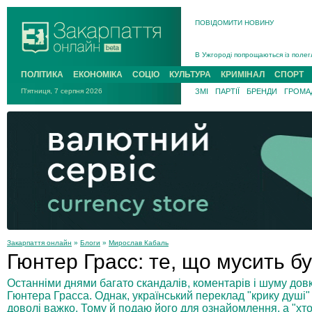
ПОВІДОМИТИ НОВИНУ
Інструктора районного ТЦК на Зак
В Ужгороді попрощаються із полег
В Ужгороді 5 серпня попрощаються
ПОЛІТИКА
ЕКОНОМІКА
СОЦІО
КУЛЬТУРА
КРИМІНАЛ
СПОРТ
Підтвердили загибель захисника і
П'ятниця, 7 серпня 2026
ЗМІ
ПАРТІЇ
БРЕНДИ
ГРОМАД
На війні з рф поліг військовий з 
На Хустщині внаслідок ДТП за уча
Інструктора районного ТЦК на Зак
Закарпаття онлайн
»
Блоги
»
Мирослав Кабаль
Гюнтер Грасс: те, що мусить б
Останніми днями багато скандалів, коментарів і шуму дов
Гюнтера Грасса. Однак, український переклад "крику душі"
доволі важко. Тому й подаю його для ознайомлення, а "хто 