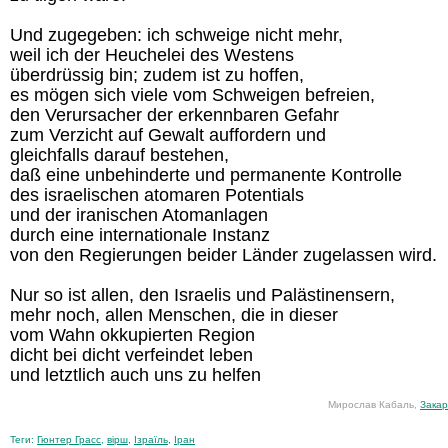
Und zugegeben: ich schweige nicht mehr,
weil ich der Heuchelei des Westens
überdrüssig bin; zudem ist zu hoffen,
es mögen sich viele vom Schweigen befreien,
den Verursacher der erkennbaren Gefahr
zum Verzicht auf Gewalt auffordern und
gleichfalls darauf bestehen,
daß eine unbehinderte und permanente Kontrolle
des israelischen atomaren Potentials
und der iranischen Atomanlagen
durch eine internationale Instanz
von den Regierungen beider Länder zugelassen wird.
Nur so ist allen, den Israelis und Palästinensern,
mehr noch, allen Menschen, die in dieser
vom Wahn okkupierten Region
dicht bei dicht verfeindet leben
und letztlich auch uns zu helfen
Мирослав Кабаль,
Закар
Теги:
Гюнтер Грасс
,
вірш
,
Ізраїль
,
Іран