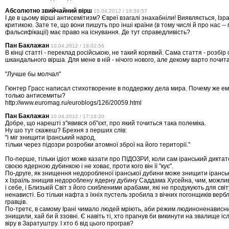
Абсолютно звийчайний вірш
10.04.2012 / 18:39:57
І де в цьому вірші антисемітизм? Євреї взагалі знахабніли! Виявляється, Ізра
критикою. Зате те, що вони пишуть про інші країни (в тому числі й про нас -- 
фальсифікації) має право на існування. Де тут справедливість?
Пан Баклажан
10.04.2012 / 18:02:56
В кінці статті - переклад російською, не такий корявий. Сама стаття - розбір 
шкандального вірша. Для мене в ній - нічого нового, але декому варто почита
"Лучше бы молчал"
Гюнтер Грасс написал стихотворение в поддержку дела мира. Почему же е
только антисемиты?
http://www.euromag.ru/euroblogs/126/20059.html
Пан Баклажан
10.04.2012 / 17:16:20
Добре, що нарешті з"явився об"єкт, про який точиться така полеміка.
Ну шо тут скажеш? Брехня з перших слів:
"і міг знищити іранський народ,
тільки через підозри розробки атомної зброї на його території."
По-перше, тільки ідіот може казати про ПІДОЗРИ, коли сам іранський дикта
своєю ядерною дубинкою і не ховає, проти кого він її "кує".
По-друге, як знищення недоробленої іранської дубини може знищити ірансь
х Ізраїль знищив недороблену ядерну дубину Саддама Хусейна, чим, можлив
і себе, і Близькій Світ з його схибленими арабами, які не продукують для світу
ненависті. Бо тільки нафта з їхніх пустель зробила з вічних погонщиків верб
гравців.
По-третє, в самому Ірані чимало людей мріють, аби режим людиноненависн
знищили, хай би й ззовні. Є навіть ті, хто прагнув би викинути на звалище іс
віру в Заратуштру. І хто б від цього програв?