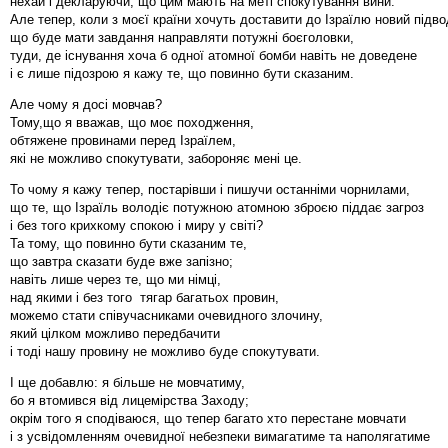
нехай і декларуючи, що цим мають на меті спокутування вини.
Але тепер, коли з моєї країни хочуть доставити до Ізраїлю новий підв
що буде мати завдання направляти потужні боєголовки,
туди, де існування хоча б одної атомної бомби навіть не доведене
і є лише підозрою я кажу те, що повинно бути сказаним.
Але чому я досі мовчав?
Тому,що я вважав, що моє походження,
обтяжене провинами перед Ізраїлем,
які не можливо спокутувати, забороняє мені це.
То чому я кажу тепер, постарівши і пишучи останніми чорнилами,
що те, що Ізраїль володіє потужною атомною зброєю піддає загроз
і без того крихкому спокою і миру у світі?
Та тому, що повинно бути сказаним те,
що завтра сказати буде вже запізно;
навіть лише через те, що ми німці,
над якими і без того тягар багатьох провин,
можемо стати співучасниками очевидного злочину,
який цілком можливо передбачити
і тоді нашу провину не можливо буде спокутувати.
І ще добавлю: я більше не мовчатиму,
бо я втомився від лицемірства Заходу;
окрім того я сподіваюся, що тепер багато хто перестане мовчати
і з усвідомленням очевидної небезпеки вимагатиме та наполягатиме