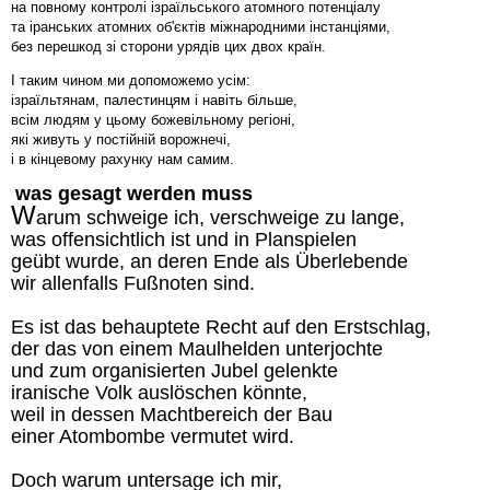
на повному контролі ізраїльського атомного потенціалу
та іранських атомних об'єктів міжнародними інстанціями,
без перешкод зі сторони урядів цих двох країн.
І таким чином ми допоможемо усім:
ізраїльтянам, палестинцям і навіть більше,
всім людям у цьому божевільному регіоні,
які живуть у постійній ворожнечі,
і в кінцевому рахунку нам самим.
was gesagt werden muss
W
arum schweige ich, verschweige zu lange,
was offensichtlich ist und in Planspielen
geübt wurde, an deren Ende als Überlebende
wir allenfalls Fußnoten sind.
Es ist das behauptete Recht auf den Erstschlag,
der das von einem Maulhelden unterjochte
und zum organisierten Jubel gelenkte
iranische Volk auslöschen könnte,
weil in dessen Machtbereich der Bau
einer Atombombe vermutet wird.
Doch warum untersage ich mir,