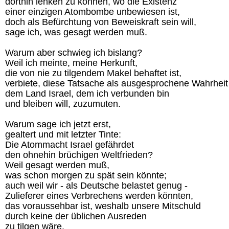
dorthin lenken zu können, wo die Existenz
einer einzigen Atombombe unbewiesen ist,
doch als Befürchtung von Beweiskraft sein will,
sage ich, was gesagt werden muß.
Warum aber schwieg ich bislang?
Weil ich meinte, meine Herkunft,
die von nie zu tilgendem Makel behaftet ist,
verbiete, diese Tatsache als ausgesprochene Wahrheit
dem Land Israel, dem ich verbunden bin
und bleiben will, zuzumuten.
Warum sage ich jetzt erst,
gealtert und mit letzter Tinte:
Die Atommacht Israel gefährdet
den ohnehin brüchigen Weltfrieden?
Weil gesagt werden muß,
was schon morgen zu spät sein könnte;
auch weil wir - als Deutsche belastet genug -
Zulieferer eines Verbrechens werden könnten,
das voraussehbar ist, weshalb unsere Mitschuld
durch keine der üblichen Ausreden
zu tilgen wäre.