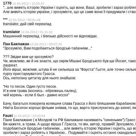
1770
12.04.2012 / 10:20:37
"...але вивчіть історію України і оцініть, що вони, Ваші, зробили і зараз роблят
Але вивчіть історію україни, і зрозумієте, що це саме вони її придумали і ство
***
12.04.2012 / 09:01:48
translator, дай свій переклад
translator
12.04.2012 / 01:11:32
Машинний переклад. і близько дійсності не відповідає.
Пан Баклажан
12.04.2012 / 00:07:24
"Зрозуміло, Вам подобаються бродські-табачніки..."
??? Звідки вам це зрозуміло?
Чи, можливо, ви й не знаєте, що окрім Мішані Бродського був ще Йосип, так
лауреат.
Його вірші, можливі, штука й не сильніша за "Фауста" Гьоте, але точно сильн
пургу пристаркуватого Грасса.
Ось, непогану цитатку для нього знайшов:
"Но то песок. Один густо песок.
И в нем трава (коснись - обрежешь палец),
чей корень - если б был - давно иссох"
Бачу, багатьох покорила колишня слава Грасса з його бляшаним барабаном. Н
Нікіта Бєсогон хороші фільми знімав, то що, варто прислухатись до ахінеї, як
Faust
11.04.2012 / 23:33:04
Пане Баклажане ( в Молдові та РФ баклажани називають "синенькие") Грасс -
Ви кажете, а трава. А щодо вірша Г.Грасса, то він, автор, правий! Зрозуміло,
подобаються бродські-табачніки..., але вивчіть історію України і оцініть, що в
зробили і зараз роблять з Україною... Подумайте і оцініть останні скандальні