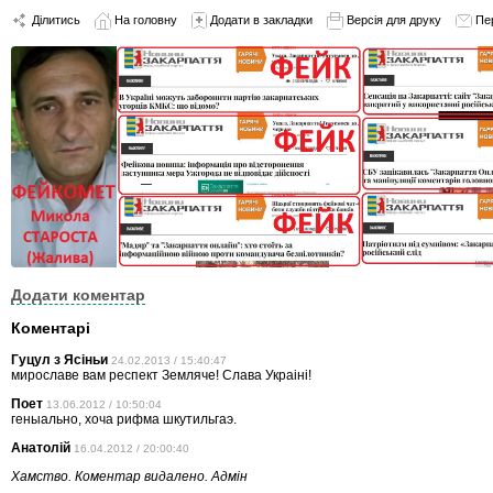
Ділитись
На головну
Додати в закладки
Версія для друку
Пе
Додати коментар
Коментарі
Гуцул з Ясіньи
24.02.2013 / 15:40:47
мирославе вам респект Земляче! Слава Украіні!
Поет
13.06.2012 / 10:50:04
геныально, хоча рифма шкутильгаэ.
Анатолій
16.04.2012 / 20:00:40
Хамство. Коментар видалено. Адмін