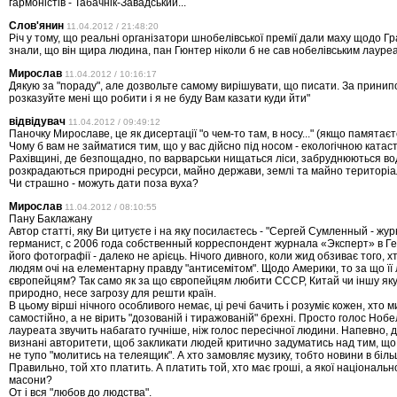
гармоністів - Табачнік-Завадський...
Слов'янин
11.04.2012 / 21:48:20
Річ у тому, що реальні організатори шнобелівської премії дали маху щодо Гр
знали, що він щира людина, пан Гюнтер ніколи б не сав нобелівським лауре
Мирослав
11.04.2012 / 10:16:17
Дякую за "пораду", але дозвольте самому вирішувати, що писати. За принип
розказуйте мені що робити і я не буду Вам казати куди йти"
відвідувач
11.04.2012 / 09:49:12
Паночку Мирославе, це як дисертації "о чем-то там, в носу..." (якщо памятаєт
Чому б вам не займатися тим, що у вас дійсно під носом - екологічною ката
Рахівщині, де безпощадно, по варварськи нищаться ліси, забруднюються во
розкрадаються природні ресурси, майно держави, землі та майно територі
Чи страшно - можуть дати поза вуха?
Мирослав
11.04.2012 / 08:10:55
Пану Баклажану
Автор статті, яку Ви цитуєте і на яку посилаєтесь - "Сергей Сумленный - жу
германист, с 2006 года собственный корреспондент журнала «Эксперт» в Г
його фотографії - далеко не арієць. Нічого дивного, коли жид обзиває того, х
людям очі на елементарну правду "антисемітом". Щодо Америки, то за що її
європейцям? Так само як за що європейцям любити СССР, Китай чи іншу якус
природно, несе загрозу для решти країн.
В цьому вірші нічного особливого немає, ці речі бачить і розуміє кожен, хто 
самостійно, а не вірить "дозованій і тиражованій" брехні. Просто голос Нобе
лауреата звучить набагато гучніше, ніж голос пересічної людини. Напевно, дл
визнані авторитети, щоб закликати людей критично задуматись над тим, що 
не тупо "молитись на телеящик". А хто замовляє музику, тобто новини в біль
Правильно, той хто платить. А платить той, хто має гроші, а якої національно
масони?
От і вся "любов до людства".