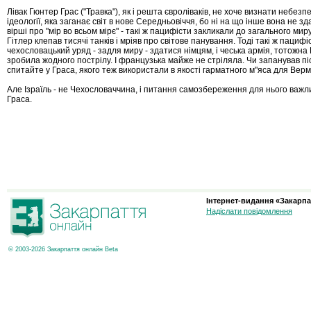
Лівак Гюнтер Грас ("Травка"), як і решта євроліваків, не хоче визнати небезпе
ідеології, яка заганає світ в нове Середньовіччя, бо ні на що інше вона не зд
вірші про "мір во всьом мірє" - такі ж пацифісти закликали до загального миру
Гітлер клепав тисячі танків і мріяв про світове панування. Тоді такі ж пациф
чехословацький уряд - задля миру - здатися німцям, і чеська армія, тотожна
зробила жодного пострілу. І французька майже не стріляла. Чи запанував пі
спитайте у Граса, якого теж використали в якості гарматного м"яса для Верм
Але Ізраїль - не Чехословаччина, і питання самозбереження для нього важли
Граса.
Інтернет-видання «Закарпа
Надіслати повідомлення
© 2003-2026 Закарпаття онлайн Beta