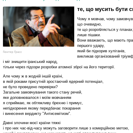
те, що мусить бути 
Чому я мовчав, чому замовчува
що очевидно,
те що розробляється у планах,
лише пішаки.
Вони вважають, що мають пра
першого удару,
який би підкорив хуліганів,
Гюнтер Грасс
викликав організований тріум
і міг знищити іранський народ,
тільки через підозри розробки атомної зброї на його території.
Але чому ж в жодній іншій країні,
в якій роками присутній зростаючий ядерний потенціал,
не було проведено перевірки?
Загальне замовчування такого стану речей,
яке доповнювалося і моїм мовчанням
я сприймаю, як обтяжливу брехню і примус,
непідкорення якому передбачає покарання
і винесення вердикту "Антисемітизм".
Давні злочини моєї країни тяжкі
і про них час-від-часу можуть заговорити лише з комерційною метою,