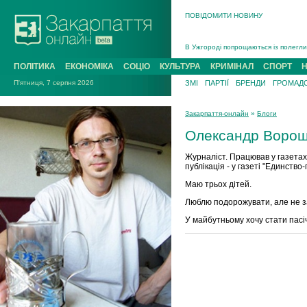
ПОВІДОМИТИ НОВИНУ
Інструктора районного ТЦК на Закар
В Ужгороді попрощаються із полегли
В Ужгороді 5 серпня попрощаються і
ПОЛІТИКА
ЕКОНОМІКА
СОЦІО
КУЛЬТУРА
КРИМІНАЛ
СПОРТ
Підтвердили загибель захисника із 
П'ятниця, 7 серпня 2026
ЗМІ
ПАРТІЇ
БРЕНДИ
ГРОМАДС
На війні з рф поліг військовий з Ви
На Хустщині внаслідок ДТП за участ
Закарпаття-онлайн
»
Блоги
Інструктора районного ТЦК на Закар
Олександр Воро
Журналіст. Працював у газетах
публікація - у газеті "Единство-
Маю трьох дітей.
Люблю подорожувати, але не з
У майбутньому хочу стати пасі