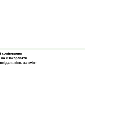
зі копіювання
 на «Закарпаття
овідальність за вміст