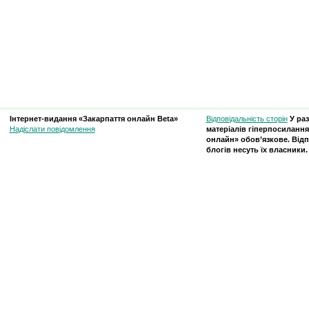
Інтернет-видання «Закарпаття онлайн Beta»
Відповідальність сторін
У ра
Надіслати повідомлення
матеріалів гіперпосилання
онлайн» обов’язкове. Відп
блогів несуть їх власники.