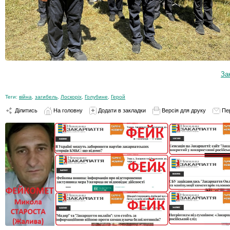
За
Теги:
війна
,
загибель
,
Лоскоріх
,
Голубине
,
Герой
Ділитись
На головну
Додати в закладки
Версія для друку
Пе