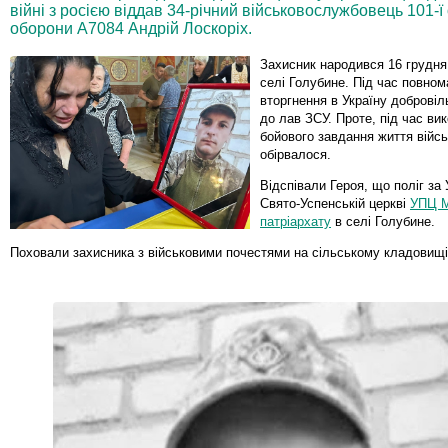
війні з росією віддав 34-річний військовослужбовець 101-ї
оборони А7084 Андрій Лоскоріх.
Захисник народився 16 грудня
селі Голубине. Під час повно
вторгнення в Україну доброві
до лав ЗСУ. Проте, під час ви
бойового завдання життя війс
обірвалося.
Відспівали Героя, що поліг за 
Свято-Успенській церкві
УПЦ М
патріархату
в селі Голубине.
Поховали захисника з військовими почестями на сільському кладовищі 