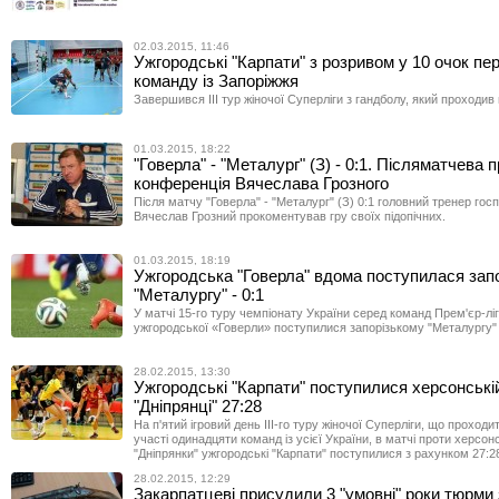
02.03.2015, 11:46
Ужгородські "Карпати" з розривом у 10 очок пе
команду із Запоріжжя
Завершився ІІІ тур жіночої Суперліги з гандболу, який проходив
01.03.2015, 18:22
"Говерла" - "Металург" (З) - 0:1. Післяматчева п
конференція Вячеслава Грозного
Після матчу "Говерла" - "Металург" (З) 0:1 головний тренер гос
Вячеслав Грозний прокоментував гру своїх підопічних.
01.03.2015, 18:19
Ужгородська "Говерла" вдома поступилася зап
"Металургу" - 0:1
У матчі 15-го туру чемпіонату України серед команд Прем'єр-лі
ужгородської «Говерли» поступилися запорізькому "Металургу" 
28.02.2015, 13:30
Ужгородські "Карпати" поступилися херсонські
"Дніпрянці" 27:28
На п'ятий ігровий день ІІІ-го туру жіночої Суперліги, що проходи
участі одинадцяти команд із усієї України, в матчі проти херсон
"Дніпрянки" ужгородські "Карпати" поступилися з рахунком 27:2
28.02.2015, 12:29
Закарпатцеві присудили 3 "умовні" роки тюрми 