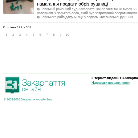
намагання продати обріз рушниці
Іршавський районний суд Закарпатської області виніс вирок 53
чоловікові із гірського села, який був затриманий оперативним
Іршавського райвідділу міліції з обрізом мисливської рушниці.
Сторінка 177 з 502
1
2
3
4
5
6
7
8
9
10
...
Інтернет-видання «Закарпа
Надіслати повідомлення
© 2003-2026 Закарпаття онлайн Beta