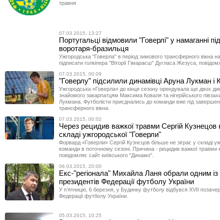
травня
07.03.2015, 13:27
Португальці відмовили "Говерлі" у намаганні пі
воротаря-бразильця
Ужгородська "Говерла" в період зимового трансферного вікна н
підписати голкіпера "Віторії Гімараєш" Дугласа Жезуса, повідом
07.03.2015, 00:09
"Говерлу" підсилили динамівці Аруна Лукман і 
Ужгородська «Говерла» до кінця сезону орендувала ще двох дин
знайомого закарпатцям Максима Коваля та нігерійського півза
Лукмана. Футболісти приєднались до команди вже під заверше
трансферного вікна.
07.03.2015, 00:02
Через рецидив важкої травми Сергій Кузнецов н
складі ужгородської "Говерли"
Форвард «Говерли» Сергій Кузнєцов більше не зіграє у складі у
команди в поточному сезоні. Причина - рецидив важкої травми к
повідомляє сайт київського "Динамо".
06.03.2015, 20:00
Екс-"регіонала" Михайла Ланя обрали одним із 
президентів Федерації футболу України
У п’ятницю, 6 березня, у Будинку футболу відбувся XVII позаче
Федерації футболу України.
05.03.2015, 10:25