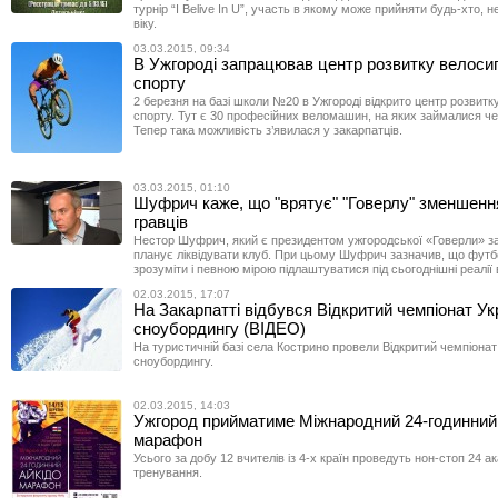
турнір “I Belive In U”, участь в якому може прийняти будь-хто, н
віку.
03.03.2015, 09:34
В Ужгороді запрацював центр розвитку велоси
спорту
2 березня на базі школи №20 в Ужгороді відкрито центр розвит
спорту. Тут є 30 професійних веломашин, на яких займалися чем
Тепер така можливість з’явилася у закарпатців.
03.03.2015, 01:10
Шуфрич каже, що "врятує" "Говерлу" зменшенн
гравців
Нестор Шуфрич, який є президентом ужгородської «Говерли» з
планує ліквідувати клуб. При цьому Шуфрич зазначив, що футб
зрозуміти і певною мірою підлаштуватися під сьогоднішні реалії в
02.03.2015, 17:07
На Закарпатті відбувся Відкритий чемпіонат Укр
сноубордингу (ВІДЕО)
На туристичній базі села Кострино провели Відкритий чемпіонат 
сноубордингу.
02.03.2015, 14:03
Ужгород прийматиме Міжнародний 24-годинний 
марафон
Усього за добу 12 вчителів із 4-х країн проведуть нон-стоп 24 а
тренування.