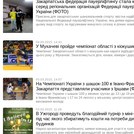
Закарпатська федерація пауерліфтингу стала
серед регіональних організацій Федерації пауе
України (ФОТО)
Приємна для закарпатських шанувальників спорту звістка наді
Національної Федерації пауерліфтингу України, яка днями відз
цьому виді спорту за підсумками минулого сезону в різних номі
04.03.2015, 14:41
У Мукачеві пройде чемпіонат області з кіокуши
Чемпіонат Закарпатської області з кіокушин-кан карате відбуде
цього року у Мукачеві. Змагатимуться діти, юнаки, юініори і доро
03.03.2015, 14:07
На Чемпіонаті України з шашок-100 в Івано-Фра
Закарпаття представляли учасники з Іршави 
Чемпіонат України з шашок-100 у вікових групах до 13 і до 19 р
в Івано-Франківську з 17 по 24 лютого у міському центрі патріот
виховання молоді.
03.03.2015, 11:29
В Ужгороді проведуть благодійний турнір з міні
під час якого збиратимуть кошти на потреби д
будинків
Наразі організатори приймають заявки команд для участі в турні
організовують вже ювілейний дванадцятий за ліком благодійни