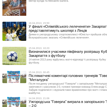
Віктор Бунда та Михайло Балога.
16.04.2013, 15:50
У фіналі «Олімпійського лелеченяти» Закарпат
представлятимуть школярі з Лінців
Днями в ужгородському спорткомплексі «Юність» пройшов обл
Всеукраїнських змагань «Олімпійське лелеченя».
15.04.2013, 10:23
Визначилися учасники півфіналу розіграшу Ку
Закарпаття з футболу
14 квітня 2013 року відбулись матчі-відповіді ¼ розіграшу Кубку
футболу.
15.04.2013, 00:45
Післяматчеві коментарі головних тренерів "Гове
"Металурга"
Після поєдинку ужгородської "Говерли" з запорізьким "Металуро
закінчився з рахунком 2:0, головні тренери команд Олександр Се
Зайцев поділилися з журналістами враженнями про матч і план
майбутнє.
14.04.2013, 21:06
Ужгородська "Говерла" виграла в запорізького 
– 2:0