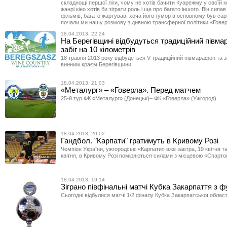
складнощі першої ліги, чому не хотів бачити Куарежму у своїй к
жанрі кіно хотів би зіграти роль і ще про багато іншого. Він сипа
фільмів, багато жартував, хоча його гумор в основному був са
почали ми нашу розмову з дивною трансферної політики «Говер
18.04.2013, 22:24
На Берегівщині відбудуться традиційний півма
забіг на 10 кілометрів
18 травня 2013 року відбудеться V традиційний півмарафон та за
винним краєм Берегівщини.
18.04.2013, 21:03
«Металург» – «Говерла». Перед матчем
25-й тур ФК «Металург» (Донецьк)– ФК «Говерла» (Ужгород)
18.04.2013, 20:02
Гандбол. "Карпати" гратимуть в Кривому Розі
Чемпіон України, ужгородські «Карпати» вже завтра, 19 квітня та
квітня, в Кривому Розі поміряються силами з місцевою «Спарто
18.04.2013, 19:14
Зіграно півфінальні матчі Кубка Закарпаття з 
Сьогодні відбулися матчі 1/2 фіналу Кубка Закарпатської област