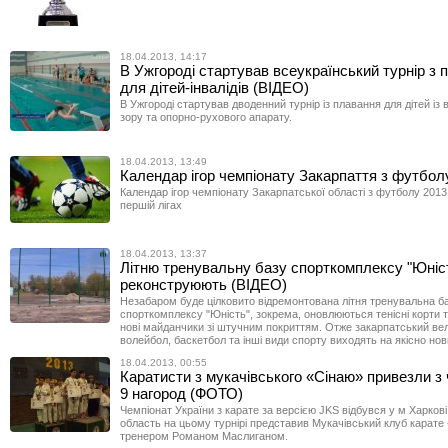
18.04.2013, 14:17
В Ужгороді стартував всеукраїнський турнір з 
для дітей-інвалідів (ВІДЕО)
В Ужгороді стартував дводенний турнір із плавання для дітей із
зору та опорно-рухового апарату.
18.04.2013, 13:49
Календар ігор чемпіонату Закарпаття з футбол
Календар ігор чемпіонату Закарпатської області з футболу 2013 
першій лігах
18.04.2013, 13:37
Літню тренувальну базу спорткомплексу "Юніс
реконструюють (ВІДЕО)
Незабаром буде цілковито відремонтована літня тренувальна б
спорткомплексу "Юність", зокрема, оновлюються тенісні корти 
нові майданчики зі штучним покриттям. Отже закарпатський вел
волейбол, баскетбол та інші види спорту виходять на якісно нов
18.04.2013, 00:55
Каратисти з мукачівського «Сінаю» привезли з
9 нагород (ФОТО)
Чемпіонат України з карате за версією JKS відбувся у м Харков
область на цьому турнірі представив Мукачівський клуб карате 
тренером Романом Маслиганом.