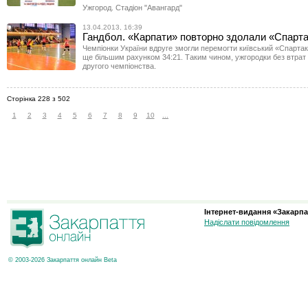
Ужгород. Стадіон "Авангард"
13.04.2013, 16:39
Гандбол. «Карпати» повторно здолали «Спарт
Чемпіонки України вдруге змогли перемогти київський «Спартак
ще більшим рахунком 34:21. Таким чином, ужгородки без втрат 
другого чемпіонства.
Сторінка 228 з 502
1
2
3
4
5
6
7
8
9
10
...
Інтернет-видання «Закарпа
Надіслати повідомлення
© 2003-2026 Закарпаття онлайн Beta