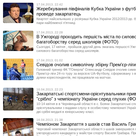
17.04.2013, 22:42
Жеребкування півфіналів Кубка України з фут
проведе закарпатець
Квартет найсильніших у розіграші Кубка України 2012/2013 рр. 
пари найближчої п'ятниці.
17.04.2013, 22:28
В Ужгороді проходить першість міста по силов
багатоборству серед школярів (ФОТО)
Сьогодні, 17 квітня , пройшов другий день змагань першості Ужг
силового багатоборства серед школярів.
17.04.2013, 01:02
Севідов очолив символічну збірну Прем’єр-ліги
Головний тренер ФК "ГОверла" Олександр Севідов очолив симво
Прем’єр-ліги 24-го туру за версією UA-Футболу, сформовану з
думки кореспондентів, які працювали на матчах.
16.04.2013, 22:23
Закарпатські спортсмени-орієнтувальники при
"срібло" з чемпіонату України серед глухих (Ф
10-14 квітня в в Чернівецькій області в с. Бояни Закарпатські с
орієнтувальники з вадами слуху в особистому чемпіонаті Укра
дві срібні медалі в юніорському класі.
16.04.2013, 21:38
Чемпіоном Закарпаття з шахів став Василь Гр
Черговий чемпіонат Закарпатської області з шахів завершився
ужгородського кандидата у майстри спорту Василя Грабара. П