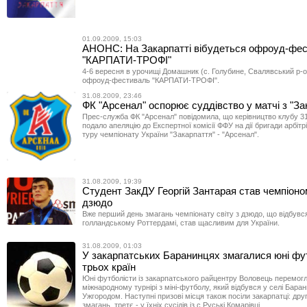
01.09.2009, 15:03
АНОНС: На Закарпатті вібудеться офроуд-фе
"КАРПАТИ-ТРОФІ"
4-6 вересня в урочищі Домашник (с. Голубине, Свалявський р-о
офроуд-фестиваль "КАРПАТИ-ТРОФІ".
31.08.2009, 23:46
ФК "Арсенал" оспорює суддівство у матчі з "З
Прес-служба ФК "Арсенал" повідомила, що керівництво клубу 3
подало апеляцію до Експертної комісії ФФУ на дії бригади арбітр
туру чемпіонату України "Закарпаття" - "Арсенал".
31.08.2009, 19:39
Студент ЗакДУ Георгій Зантарая став чемпіоном
дзюдо
Вже перший день змагань чемпіонату світу з дзюдо, що відбувс
голландському Роттердамі, став щасливим для України.
31.08.2009, 01:03
У закарпатських Баранинцях змагалися юні фу
трьох країн
Юні футболісти із закарпатського райцентру Воловець перемогл
міжнародному турнірі з міні-футболу, який відбувся у селі Баран
Ужгородом. Наступні призові місця також посіли закарпатці: друг
змагань, третє - у їхніх сусідів із с.Руські Комарівці.