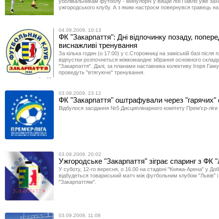
уболівальникам футболу - минулоріч у вищій лізі Павло уже за
ужгородського клубу. А з яким настроєм повернувся гравець на
04.09.2009, 10:13
ФК "Закарпаття": Дні відпочинку позаду, попере
виснажливі тренування
За кілька годин (о 17:00) у с.Сторожниці на заміській базі після п
відпустки розпочнеться міжкомандне зібрання основного склад
"Закарпаття". Далі, за планами наставника колективу Ігоря Гам
проведуть "втягуюче" тренування.
03.09.2009, 23:12
ФК "Закарпаття" оштрафували через "гарячих" 
Відбулося засідання №5 Дисциплінарного комітету Прем'єр-ліги
03.09.2009, 20:02
Ужгородське "Закарпаття" зіграє спаринг з ФК "
У суботу, 12-го вересня, о 16.00 на стадіоні "Княжа-Арена" у До
відбудеться товариський матч між футбольним клубом "Львів" 
"Закарпаттям".
03.09.2009, 11:08