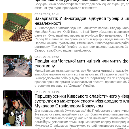
Всеукраїнська велоестафета "Спорт для всіх єднає Україну", 
фізичної культури, проводиться вже вп'яте.
02.09.2009, 16:44
Закарпаття: У Виноградові відбувся турнір із 
незалежності
У Виноградові є чимало здібних шашкістів: Василь Тіводар, Мир
Михайло Яцканич, Юрій Тегза та інші. Тому обласною шашково
саме тут було намічено провести турнір до Дня незалежності. І
Серед 18 шашкістів, які брали участь в турнірі - представники 
Перечинського, Хустського, Тячівського, Виноградівського райо
ресторану "Три дуби" (який стає центром шахово-шашкових ба
Староста люб'язно надав приміщення.
02.09.2009, 15:55
Працівники Чопської митниці змінили митну фо
спортивну
Минулі вихідні стали для колективу Чопської митниці справжнім
випробовуванням на силу волі та мужність. 29 серпня в селі П
Виноградівського району відбулася "Спартакіада 2009" серед к
правоохоронних органів Закарпатської області, присвячена 85-й
утворення товариства "Динамо" України.
02.09.2009, 14:24
Першокурсники Київського славістичного уніве
зустрілися з майстром спорту міжнародного кл
Мукачева Станіславом Кравчуком
Для першокурсників Уужгородської філії Київського славістично
1-е вересня стало подвійним святом. Вони не тільки вперше пе
вищого навчального закладу, але мали можливість познайомити
олімпійцем, учасником трьох Ігор, майстром спорту міжнародно
Мукачева Станіславом Кравчуком, котрий нинішнього року на о