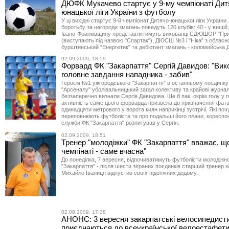
ДЮФК Мукачево стартує у 9-му чемпіонаті Дит
юнацької ліги України з футболу
У ці вихідні стартує 9-й чемпіонат Дитячо-юнацької ліги України.
боротьбу за нагороди змагань поведуть 120 клубів: 40 - у вищій,
Івано-Франківщину представлятимуть вихованці СДЮШОР "При
(виступають під назвою "Спартак"), ДЮСШ №3 і "Ніка" з обласно
бурштинський "Енергетик" та дебютант змагань - коломийськ
02.09.2009, 18:59
Форвард ФК "Закарпаття" Сергій Давидов: "Вик
головне завдання нападника - забив"
Героєм №1 ужгородського "Закарпаття" в останньому поєдинку
"Арсеналу" уболівальницький загал колективу та крайові журнал
беззаперечно визнали Сергія Давидова. Ще б пак, окрім голу у
активність саме цього форварда призвела до призначення фат
одинадцяти метрового у ворота киян наприкінці зустрічі. Які поч
переповнюють футболіста та про подальші його плани, кореспо
служби ФК "Закарпаття" розпитував у Сергія.
02.09.2009, 18:51
Тренер "молодіжки" ФК "Закарпаття" вважає, що
чемпінаті - саме вчасна"
До понеділка, 7 вересня, відпочиватимуть футболісти молодіжн
"Закарпаття" - після шести зіграних поєдинків старший тренер 
Михайло Іваниця відпустив своїх підопічних додому.
02.09.2009, 17:38
АНОНС: 3 вересня закарпатські велосипедист
приєднаються до всеукраїнської велоестафет