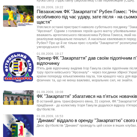
Кубка світу з фрістайлу (акробатика) став переможцем (США).
01.09.2009, 19:22
Півзахисник ФК "Закарпаття" Рубен Гомес: "Ніч
особливого під час удару, зате після - на сьомо
щастя"
Уляглися останні пристрасті навколо суботнього поєдинку "Зака
"Арсенал". Одним з головних героїв цього матчу уболівальники
вважають аргентинського півзахисника Рубена Гомеса, який на 
реалізував вирішальне пенальті. А наскільки хвилювався перед
Рубен? Про це й не тільки прес-служба "Закарпаття" розпитувал
ужгородського ФК.
01.09.2009, 19:17
Тренер ФК "Закарпаття" дав своїм підопічним п'
відпочинку
П'ять днів відпочинку виділив Ігор Гамула своїм підопічним піс
туру проти київського "Арсеналу" - через поєдинки збірної Укра
країни попереду кількатижнева пауза, тож кращого часу для ві
фізичних та, що не менш важливо, моральних сил, не знайти.
01.09.2009, 19:08
ФК "Закарпаття" збагатився на п'ятьох новачкі
В останній день трансферного вікна, 31 серпня, ФК "Закарпаття
придбання - до колективу Ігоря Гамули додалося відразу п'ятер
футболістів.
01.09.2009, 16:53
"Динамо" віддало в оренду "Закарпаттю" свого
Двоє футболістів "Динамо" проведуть цей сезон в інших клубах.