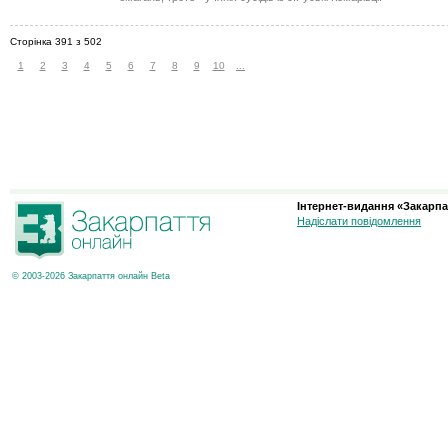
Сторінка 391 з 502
1
2
3
4
5
6
7
8
9
10
...
Інтернет-видання «Закарпа
Надіслати повідомлення
© 2003-2026 Закарпаття онлайн Beta