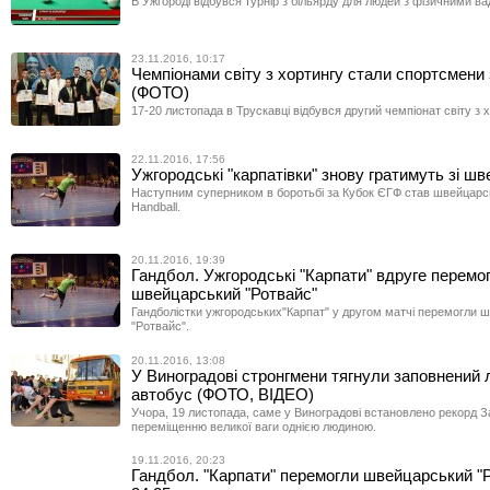
В Ужгороді відбувся турнір з більярду для людей з фізичними в
23.11.2016, 10:17
Чемпіонами світу з хортингу стали спортсмени
(ФОТО)
17-20 листопада в Трускавці відбувся другий чемпіонат світу з х
22.11.2016, 17:56
Ужгородські "карпатівки" знову гратимуть зі ш
Наступним суперником в боротьбі за Кубок ЄГФ став швейцарс
Handball.
20.11.2016, 19:39
Гандбол. Ужгородські "Карпати" вдруге перемо
швейцарський "Ротвайс"
Гандболістки ужгородських"Карпат" у другом матчі перемогли 
"Ротвайс".
20.11.2016, 13:08
У Виноградові стронгмени тягнули заповнений
автобус (ФОТО, ВІДЕО)
Учора, 19 листопада, саме у Виноградові встановлено рекорд З
переміщенню великої ваги однією людиною.
19.11.2016, 20:23
Гандбол. "Карпати" перемогли швейцарський "Р