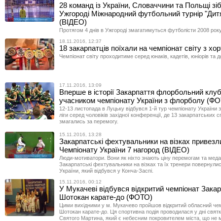
28 команд із України, Словаччини та Польщі зі
Ужгороді Міжнародний футбольний турнір "Дитяч
(ВІДЕО)
Протягом 4 днів в Ужгороді змагатимуться футболісти 2008 рок
18.11.2016, 12:37
18 закарпатців поїхали на чемпіонат світу з хо
Чемпіонат світу проходитиме серед юнаків, кадетів, юніорів та 
17.11.2016, 13:09
Вперше в історії Закарпаття флорбольний клуб
учасником чемпіонату України з флорболу (Ф
12-13 листопада в Луцьку відбувся 1-й тур чемпіонату України з
ліги серед чоловіків західної конференції, де 13 закарпатських 
змагались за перемогу.
15.11.2016, 13:28
Закарпатські фехтувальники на візках привезл
Чемпіонату України 7 нагород (ВІДЕО)
Люди-мотиватори. Вони як ніхто знають ціну перемогам та мед
Закарпатські фехтувальники на візках та їх тренери повернулис
України, який відбувся у Конча-Заспі.
15.11.2016, 00:12
У Мукачеві відбувся відкритий чемпіонат Закар
Шотокан карате-до (ФОТО)
Цими вихідними у м. Мукачево пройшов відкритий обласний чем
Шотокан карате-до. Ця спортивна подія проводилася у дні свят
Святого Мартина, який є небесним покровителем міста, що не 