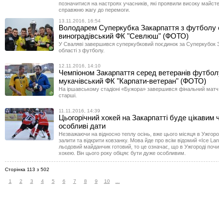
позначитися на настроях учасників, які проявили високу майстер
справжню жагу до перемоги.
13.11.2016, 16:54
Володарем Суперкубка Закарпаття з футболу 
виноградівський ФК "Севлюш" (ФОТО)
У Сваляві завершився суперкубковий поєдинок за Суперкубок 
області з футболу.
12.11.2016, 14:10
Чемпіоном Закарпаття серед ветеранів футбол
мукачівський ФК "Карпати-ветеран" (ФОТО)
На іршавському стадіоні «Бужора» завершився фінальний матч в
старші.
11.11.2016, 14:39
Цьогорічний хокей на Закарпатті буде цікавим 
особливі дати
Незважаючи на відносно теплу осінь, вже цього місяця в Ужгор
залити та відкрити ковзанку. Мова йде про всім відомий «Ice La
льодовий майданчик готовий, то це означає, що в Ужгороді поч
хокею. Він цього року обіцяє бути дуже особливим.
Сторінка 113 з 502
1
2
3
4
5
6
7
8
9
10
...