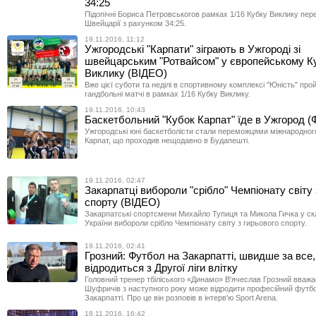
34:25
Підопічні Бориса Петровськогов рамках 1/16 Кубку Виклику пере
Швейцарії з рахунком 34:25.
19.11.2016, 11:12
Ужгородські "Карпати" зіграють в Ужгороді зі
швейцарським "Ротвайсом" у європейському К
Виклику (ВІДЕО)
Вже цієї суботи та неділі в спортивному комплексі "Юність" про
гандбольні матчі в рамках 1/16 Кубку Виклику.
19.11.2016, 10:43
Баскетбольний "Кубок Карпат" їде в Ужгород 
Ужгородські юні баскетболісти стали переможцями міжнародного
Карпат, що проходив нещодавно в Будапешті.
19.11.2016, 02:47
Закарпатці вибороли "срібло" Чемпіонату світу 
спорту (ВІДЕО)
Закарпатські спортсмени Михайло Тупиця та Микола Гичка у скл
України вибороли срібло Чемпіонату світу з гирьового спорту.
19.11.2016, 02:41
Грозний: Футбол на Закарпатті, швидше за все,
відродиться з Другої ліги влітку
Головний тренер тбіліського «Динамо» В'ячеслав Грозний вважає
Шуфричів з наступного року може відродити професійний футб
Закарпатті. Про це він розповів в інтерв'ю Sport Arena.
18.11.2016, 16:42