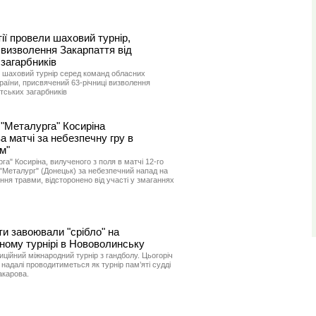
ії провели шаховий турнір,
 визволення Закарпаття від
загарбників
ІІ шаховий турнір серед команд обласних
країни, присвячений 63-річниці визволення
тських загарбників
"Металурга" Косиріна
а матчі за небезпечну гру в
м"
а" Косиріна, вилученого з поля в матчі 12-го
 "Металург" (Донецьк) за небезпечний напад на
ня травми, відсторонено від участі у змаганнях
ти завоювали "срібло" на
ному турнірі в Нововолинську
ційний міжнародний турнір з гандболу. Цьогоріч
 надалі проводитиметься як турнір пам’яті судді
акарова.