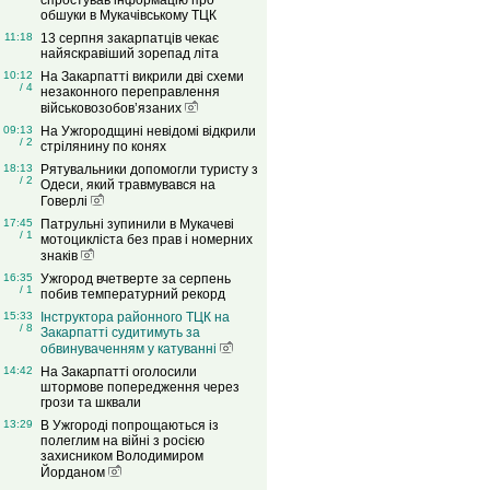
спростував інформацію про
обшуки в Мукачівському ТЦК
11:18
13 серпня закарпатців чекає
найяскравіший зорепад літа
10:12
На Закарпатті викрили дві схеми
/ 4
незаконного переправлення
військовозобов’язаних
09:13
На Ужгородщині невідомі відкрили
/ 2
стрілянину по конях
18:13
Рятувальники допомогли туристу з
/ 2
Одеси, який травмувався на
Говерлі
17:45
Патрульні зупинили в Мукачеві
/ 1
мотоцикліста без прав і номерних
знаків
16:35
Ужгород вчетверте за серпень
/ 1
побив температурний рекорд
15:33
Інструктора районного ТЦК на
/ 8
Закарпатті судитимуть за
обвинуваченням у катуванні
14:42
На Закарпатті оголосили
штормове попередження через
грози та шквали
13:29
В Ужгороді попрощаються із
полеглим на війні з росією
захисником Володимиром
Йорданом