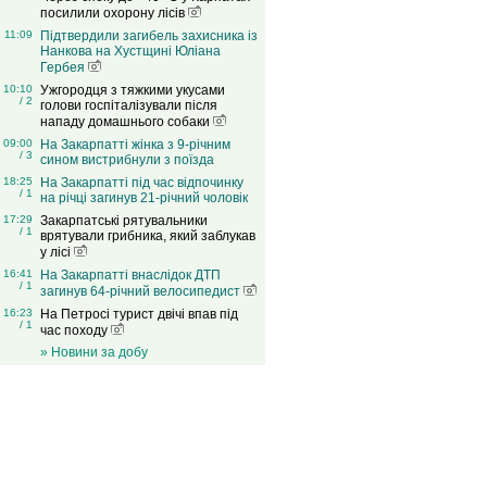
посилили охорону лісів
11:09
Підтвердили загибель захисника із
Нанкова на Хустщині Юліана
Гербея
10:10
Ужгородця з тяжкими укусами
/ 2
голови госпіталізували після
нападу домашнього собаки
09:00
На Закарпатті жінка з 9-річним
/ 3
сином вистрибнули з поїзда
18:25
На Закарпатті під час відпочинку
/ 1
на річці загинув 21-річний чоловік
17:29
Закарпатські рятувальники
/ 1
врятували грибника, який заблукав
у лісі
16:41
На Закарпатті внаслідок ДТП
/ 1
загинув 64-річний велосипедист
16:23
На Петросі турист двічі впав під
/ 1
час походу
» Новини за добу