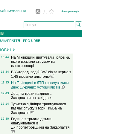
ЛАЙН МОВЛЕННЯ
Авторизація
ІВ
 ЗАКАРПАТТЯ
PRO URBE
НОВИНИ
15:44
На Міжгірщині врятували чоловіка,
якого вразило струмом на
електроопорі
13:34
В Ужгороді водій ВАЗ сів за кермо з
1,48 проміле алкоголю
11:35
На Тячівщині в ДТП травмувалися
двоє 17-річних мотоциклістів
09:43
Дощі та грози накриють
Закарпаття на вихідних
17:14
Туристка з Дніпра травмувалася
під час спуску з гори Гимба на
Закарпатті
16:30
Родина з трьома дітьми
евакуювалася із
Дніпропетровщини на Закарпаття