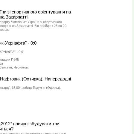
ни зі спортивного орієнтування на
на Закарпатті
 спорту Чемпіонат України зі спортивного
едено на Закарпатті. Він пройде з 25 по 29
ловця.
ик-Укрнафта" - 0:0
РНАФТА" - 0:0
ормации ПФЛ)
са
Свистун, Чернигов.
 Нафтовик (Охтирка). Напередодні
нгард", 15.00, арбитр Годулян (Одесса).
-2012" повинні збудувати три
яться?
ьову програму підготовки та проведення в