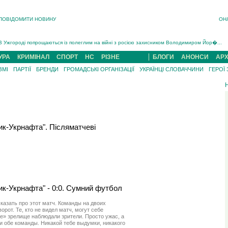
ПОВІДОМИТИ НОВИНУ
ОН
Інструктора районного ТЦК на Закарпатті судитимуть за обвинуваченням у катув...
В Ужгороді попрощаються із полеглим на війні з росією захисником Володимиром Йор�...
В Ужгороді 5 серпня попрощаються із захисником Богданом Югасом, який два роки �...
УРА
КРИМІНАЛ
СПОРТ
НС
РІЗНЕ
БЛОГИ
АНОНСИ
АРХ
Підтвердили загибель захисника із Нанкова на Хустщині Юліана Гербея (ФОТО)[/gree...
ЗМІ
ПАРТІЇ
БРЕНДИ
ГРОМАДСЬКІ ОРГАНІЗАЦІЇ
УКРАЇНЦІ СЛОВАЧЧИНИ
ГЕРОЇ
На війні з рф поліг військовий з Виноградова Ігнат Роздяловський (ФОТО)...
На Хустщині внаслідок ДТП за участі трьох авто постраждали 13 людей (ФОТО)...
Інструктора районного ТЦК на Закарпатті судитимуть за обвинувачен...
ик-Укрнафта". Післяматчеві
ик-Укрнафта" - 0:0. Сумний футбол
сказать про этот матч. Команды на двоих
орот. Те, кто не видел матч, могут себе
ое» зрелище наблюдали зрители. Просто ужас, а
и обе команды. Никакой тебе выдумки, никакого