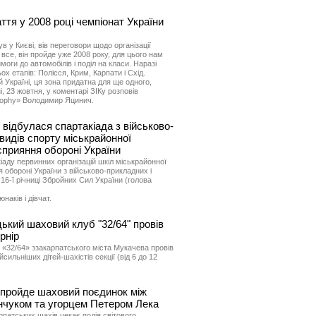
тя у 2008 році чемпіонат України
в у Києві, вів переговори щодо організації
все, він пройде уже 2008 року, для цього нам
моги до автомобілів і поділ на класи. Наразі
х етапів: Полісся, Крим, Карпати і Схід.
 Україні, ця зона придатна для ще одного,
і, 23 жовтня, у коментарі ЗІКу розповів
rophy» Володимир Яцинич.
 відбулася спартакіада з військово-
 видів спорту міськрайонної
сприяння обороні України
аду первинних організацій шкіл міськрайонної
я обороні України з військово-прикладних і
 16-ї річниці Збройних Сил України (голова
наків і дівчат.
ький шаховий клуб "32/64" провів
рнір
«32/64» ззакарпатського міста Мукачева провів
сильніших дітей-шахістів секції (від 6 до 12
пройде шаховий поєдинок між
нчуком та угорцем Петером Лека
рпатських шахів чекає подія світового