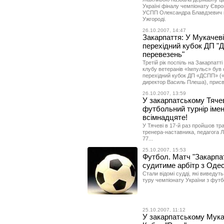
Україні фіналу чемпіонату Євр
УСПП Олександра Блавдзевич на
Ужгороді.
26.10.2007, 14:47
Закарпаття: У Мукачеві
перехідний кубок ДП "
перевезень"
Третій рік поспіль на Закарпатт
клубу ветеранів «Імпульс» був 
перехідний кубок ДП «ДСПП» (
директор Василь Плеша), присв
26.10.2007, 13:59
У закарпатському Тяче
футбольний турнір іме
всімнадцяте!
У Тячеві в 17-й раз пройшов тр
тренера-наставника, педагога 
77...
25.10.2007, 15:53
Футбол. Матч "Закарпа
судитиме арбітр з Оде
Стали відомі судді, які виведут
туру чемпіонату України з футбо
25.10.2007, 11:12
У закарпатському Мука