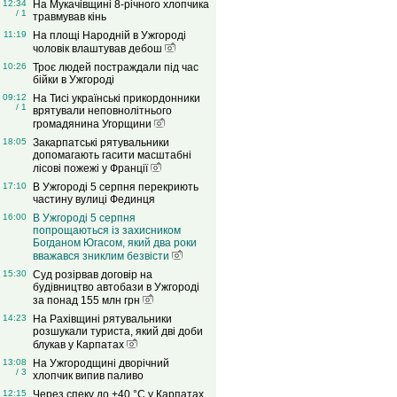
12:34
На Мукачівщині 8-річного хлопчика
/ 1
травмував кінь
11:19
На площі Народній в Ужгороді
чоловік влаштував дебош
10:26
Троє людей постраждали під час
бійки в Ужгороді
09:12
На Тисі українські прикордонники
/ 1
врятували неповнолітнього
громадянина Угорщини
18:05
Закарпатські рятувальники
допомагають гасити масштабні
лісові пожежі у Франції
17:10
В Ужгороді 5 серпня перекриють
частину вулиці Фединця
16:00
В Ужгороді 5 серпня
попрощаються із захисником
Богданом Югасом, який два роки
вважався зниклим безвісти
15:30
Суд розірвав договір на
будівництво автобази в Ужгороді
за понад 155 млн грн
14:23
На Рахівщині рятувальники
розшукали туриста, який дві доби
блукав у Карпатах
13:08
На Ужгородщині дворічний
/ 3
хлопчик випив паливо
12:15
Через спеку до +40 °C у Карпатах