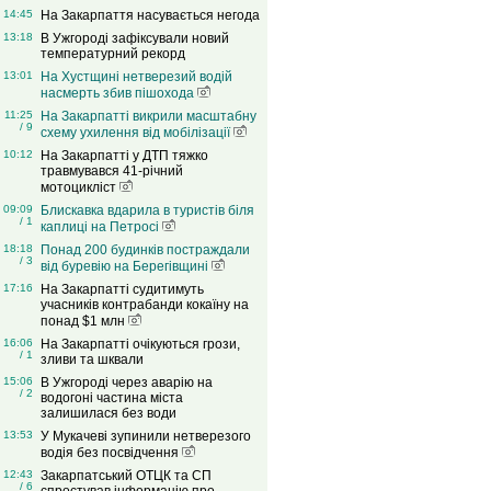
14:45
На Закарпаття насувається негода
13:18
В Ужгороді зафіксували новий
температурний рекорд
13:01
На Хустщині нетверезий водій
насмерть збив пішохода
11:25
На Закарпатті викрили масштабну
/ 9
схему ухилення від мобілізації
10:12
На Закарпатті у ДТП тяжко
травмувався 41-річний
мотоцикліст
09:09
Блискавка вдарила в туристів біля
/ 1
каплиці на Петросі
18:18
Понад 200 будинків постраждали
/ 3
від буревію на Берегівщині
17:16
На Закарпатті судитимуть
учасників контрабанди кокаїну на
понад $1 млн
16:06
На Закарпатті очікуються грози,
/ 1
зливи та шквали
15:06
В Ужгороді через аварію на
/ 2
водогоні частина міста
залишилася без води
13:53
У Мукачеві зупинили нетверезого
водія без посвідчення
12:43
Закарпатський ОТЦК та СП
/ 6