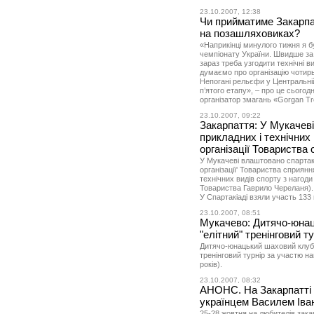
23.10.2007, 12:38
Чи прийматиме Закарпат
на позашляховиках?
«Наприкінці минулого тижня я бу
чемпіонату України. Швидше за 
зараз треба узгодити технічні ви
думаємо про організацію чотирьо
Непогані рельєфи у Центральній
п’ятого етапу», – про це сьогодн
організатор змагань «Gorgan T
23.10.2007, 09:22
Закарпаття: У Мукачеві
прикладних і технічних
організації Товариства 
У Мукачеві влаштовано спартакі
організації' Товариства сприянн
технічних видів спорту з нагоди
Товариства Гаврило Череланя).
У Спартакіаді взяли участь 133 ю
23.10.2007, 08:51
Мукачево: Дитячо-юнац
"елітний" тренінговий ту
Дитячо-юнацький шаховий клуб 
тренінговий турнір за участю най
років).
23.10.2007, 08:32
АНОНС. На Закарпатті 
українцем Василем Іва
25-28 жовтня на любителів зака