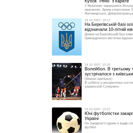
Кубок "Рено" з карате
У Мукачево завершився Всеукра
змаганнях, брали спортсмени За
Житомирської, Дніпропетровськ
24.10.2007, 19:17
На Берегівській базі ол
відзначали 10-літній 
Днями на Берегівській базі олім
прикордонного містечка відзнач
24.10.2007, 15:35
Волейбол. В третьому т
зустрічалося з київськ
(Мовою оригіналу)
В субботу и воскресенье состо
украинской Суперлиге.
24.10.2007, 15:07
Юні футболістки закарп
Україні
На Закарпатті одним із видів с
футбол.