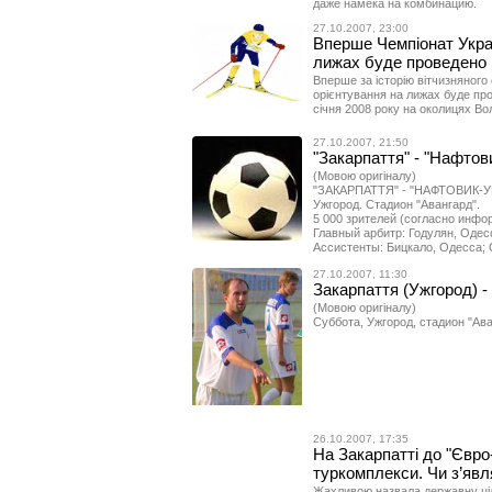
даже намека на комбинацию.
27.10.2007, 23:00
Вперше Чемпіонат Украї
лижах буде проведено 
Вперше за історію вітчизняного
орієнтування на лижах буде пров
січня 2008 року на околицях Во
27.10.2007, 21:50
"Закарпаття" - "Нафтов
(Мовою оригіналу)
"ЗАКАРПАТТЯ" - "НАФТОВИК-УК
Ужгород. Стадион "Авангард".
5 000 зрителей (согласно инф
Главный арбитр: Годулян, Одес
Ассистенты: Бицкало, Одесса; 
27.10.2007, 11:30
Закарпаття (Ужгород) -
(Мовою оригіналу)
Суббота, Ужгород, стадион "Ава
26.10.2007, 17:35
На Закарпатті до "Євро
туркомплекси. Чи з’явл
Жахливою назвала державну ціл