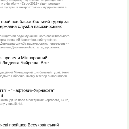
опи з футболу «Євро-2012» віце-президент
 зустрічі із закарпатськими підприємцями в
 пройшов баскетбольний турнір за
Державна служба пасажирських
і з ініціативи ради Мукачівського баскетбольного
організований баскетбольний турнір за
«Державна служба пасажирських перевезень» -
ячений Дню автомобіліста та дорожника.
ві провели Міжнародний
ні Людвига Бийреша. Вже
адиційний Міжнародний футбольний турнір імені
Людвига Бийреша, якому б тепер виповнилося
ття" - "Нафтовик-Укрнафта"
си
ь команди на поле в поєдинках чергового, 14-го,
лу у вищій лізі.
чеві пройшов Всеукраїнський