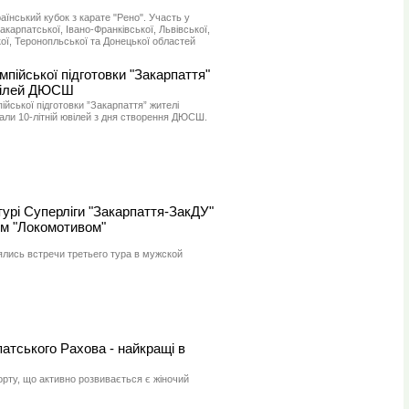
їнський кубок з карате "Рено". Участь у
карпатської, Івано-Франківської, Львівської,
ої, Теронопльської та Донецької областей
імпійської підготовки "Закарпаття"
ювілей ДЮСШ
пійської підготовки ”Закарпаття” жителі
али 10-літній ювілей з дня створення ДЮСШ.
урі Суперліги "Закарпаття-ЗакДУ"
им "Локомотивом"
ялись встречи третьего тура в мужской
атського Рахова - найкращі в
порту, що активно розвивається є жіночий