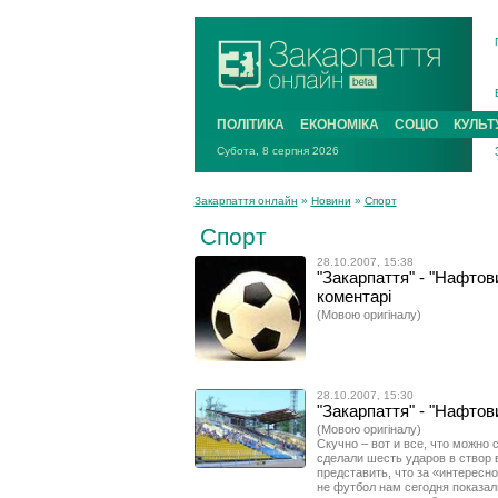
ПОЛІТИКА
ЕКОНОМІКА
СОЦІО
КУЛЬТ
Субота, 8 серпня 2026
Закарпаття онлайн
»
Новини
»
Спорт
Спорт
28.10.2007, 15:38
"Закарпаття" - "Нафтов
коментарі
(Мовою оригіналу)
28.10.2007, 15:30
"Закарпаття" - "Нафтов
(Мовою оригіналу)
Скучно – вот и все, что можно 
сделали шесть ударов в створ в
представить, что за «интересн
не футбол нам сегодня показал