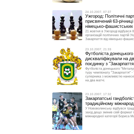
24.10.2007, 07:37
Ужгород: Політичні парт
присвячений 63-річниці
німецько-фашистських 
21 жовтня в Ужгороді відбувся 
організацій політичних партій У
Закарпаття від німецько-фашис
23.10.2007, 21:33
Футболіста донецького 
дискваліфікували на дв
поєдинку з "Закарпаття
Футболіста донецького "Металург
туру чемпіонату "Закарпаття" -
суперника з можливістю нанесен
на два матчі.
23.10.2007, 17:32
Закарпатські гандболіс
традиційному міжнарод
У Нововолинську відбувся тради
захід дещо змінив свій формат і
міжнародної категорії Бориса М