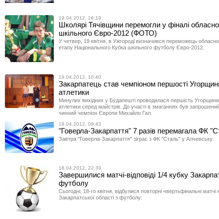
19.04.2012, 16:19
Школярі Тячівщини перемогли у фіналі обласно
шкільного Євро-2012 (ФОТО)
У четвер, 19 квітня, в Ужгороді визначився переможець обласн
етапу Національного Кубка шкільного футболу Євро-2012.
19.04.2012, 10:40
Закарпатець став чемпіоном першості Угорщини
атлетики
Минулих вихідних у Будапешті проводилася першість Угорщини 
атлетики серед майстрів. До участі в змаганнях був запрошени
чинний чемпіон Європи Михайло Гал.
19.04.2012, 09:43
"Говерла-Закарпаття" 7 разів перемагала ФК "С
Завтра "Говерла-Закарпаття" зіграє з ФК "Сталь" у Алчевську.
18.04.2012, 22:39
Завершилися матчі-відповіді 1/4 кубку Закарпа
футболу
Сьогодні, 18-го квітня, відбулися повторні чвертьфінальні матчі 
Закарпатської області з футболу: