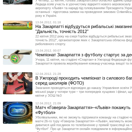
У четвер, 12 квітня, голова Закарпатської обласної адміністрац
Ледида взяв участь в урочистому відкритті нового аеровокзалу
аеропорту «Львів» та нараді під головуванням Президента Укра
останньої - підготовка заявки на проведення зимових Олімпійсь
року в Україні.
13.04.2012, 01:18
На Закарпатті відбудуться рибальські змаганн
"Дальність, точність 2012"
22 квітня 2012 року на озері Горбок відбудуться рибальські змаг
точність 2012", організатором яких є Закарпатська обласна фед
риболовного спорту.
13.04.2012, 00:07
Чемпіонат Закарпаття з футболу стартує за де
Учора, 11 квітня, на стадіоні «Спартак» в Ужгороді Федерація ф
Закарпаття провела жеребкування команд-учасниць вищої та пе
12.04.2012, 21:28
В Ужгороді проходить чемпіонат із силового ба
серед школярів (ФОТО)
Змагання проводяться відповідно до наказу Управління освіти 
міської ради у чотири тури – три попередніх кущових і фінал, щ
квітня у ЗОШ №3
12.04.2012, 21:09
Матч «Говерла-Закарпаття»–«Львів» покажуть 
«Футбол»
Уболівальники, які не зможуть підтримати команду на стадіоні 
матчі 26-го туру «Говерла-Закарпаття»–«Львів», матимуть мож
дивитися цей поєдинок по телебаченню у прямій трансляції на т
"Футбол". Про це Закарпаття онлайн повідомили в інформаційном