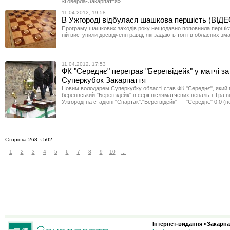
«Говерла-Закарпаття».
11.04.2012, 19:58
В Ужгороді відбулася шашкова першість (ВІДЕ
Програму шашкових заходів року нещодавно поповнила першіс
ній виступили досвідчені гравці, які задають тон і в обласних зм
11.04.2012, 17:53
ФК "Середнє" переграв "Берегвідейк" у матчі за
Суперкубок Закарпаття
Новим володарем Суперкубку області став ФК "Середнє", який 
берегівський "Берегвідейк" в серії післяматчевих пенальті. Гра 
Ужгороді на стадіоні "Спартак"."Берегвідейк" — "Середнє" 0:0 (по
Сторінка 268 з 502
1
2
3
4
5
6
7
8
9
10
...
Інтернет-видання «Закарпа