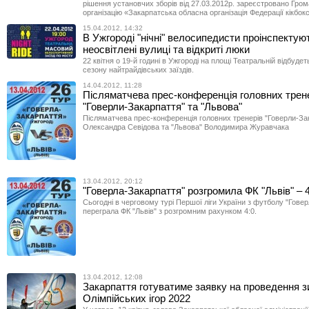
рішення установчих зборів від 27.03.2012р. зареєстровано Гро
організацію «Закарпатська обласна організація Федерації кікбо
15.04.2012, 14:32
В Ужгороді "нічні" велосипедисти проінспектую
неосвітлені вулиці та відкриті люки
22 квітня о 19-й годині в Ужгороді на площі Театральній відбудет
сезону найтрайдівських заїздів.
14.04.2012, 11:28
Післяматчева прес-конференція головних трен
"Говерли-Закарпаття" та "Львова"
Післяматчева прес-конференція головних тренерів "Говерли-За
Олександра Севідова та "Львова" Володимира Журавчака
13.04.2012, 20:12
"Говерла-Закарпаття" розгромила ФК "Львів" – 4
Сьогодні в черговому турі Першої ліги України з футболу "Гове
переграла ФК "Львів" з розгромним рахунком 4:0.
13.04.2012, 12:08
Закарпаття готуватиме заявку на проведення 
Олімпійських ігор 2022