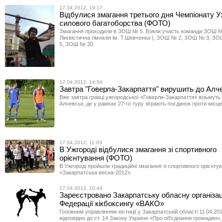
17.04.2012, 19:17
Відбулися змагання третього дня Чемпіонату У
силового багатоборства (ФОТО)
Змагання проходили в ЗОШ № 5. Взяли участь команди ЗОШ №
Лінгвістична гімназія ім. Т.Шевченка ), ЗОШ № 2, ЗОШ № 3, 
5, ЗОШ № 20.
17.04.2012, 14:54
Завтра "Говерла-Закарпаття" вирушить до Алч
Вже завтра гравці ужгородської «Говерли-Закарпаття» візьмуть
Алчевськ, де у рамках 27-го туру зіграють поєдинок проти місце
17.04.2012, 11:03
В Ужгороді відбулися змагання зі спортивного
орієнтування (ФОТО)
В Ужгороді пройшли традиційні змагання зі спортивного орієнту
«Закарпатська весна-2012».
17.04.2012, 10:44
Зареєстровано Закарпатську обласну організа
Федерації кікбоксингу «ВАКО»
Головним управлінням юстиції у Закарпатській області 11.04.201
відповідно до ст. 14 Закону України «Про об'єднання громадян», 