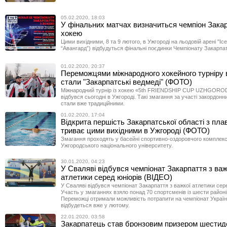
05.02.2020, 18:03
У фінальних матчах визначиться чемпіон Закар
хокею
Цими вихідними, 8 та 9 лютого, в Ужгороді на льодовій арені "Ice
“Авангард”) відбудуться фінальні поєдинки Чемпіонату Закарпат
01.02.2020, 20:37
Переможцями міжнародного хокейного турніру 
стали "Закарпатські ведмеді" (ФОТО)
Міжнародний турнір із хокею «5th FRIENDSHIP CUP UZHGORO
відбувся сьогодні в Ужгороді. Такі змагання за участі закордонн
стали вже традиційними.
01.02.2020, 17:04
Відкрита першість Закарпатської області з пла
триває цими вихідними в Ужгороді (ФОТО)
Змагання проходять у басейні спортивно-оздоровчого комплек
Ужгородського національного університету.
30.01.2020, 04:23
У Сваляві відбувся чемпіонат Закарпаття з важ
атлетики серед юніорів (ВІДЕО)
У Сваляві відбувся чемпіонат Закарпаття з важкої атлетики сере
Участь у змаганнях взяло понад 70 спортсменів із шести районі
Переможці отримали можливість потрапити на чемпіонат Україн
відбудеться вже у лютому.
22.01.2020, 03:58
Закарпатець став бронзовим призером шестид