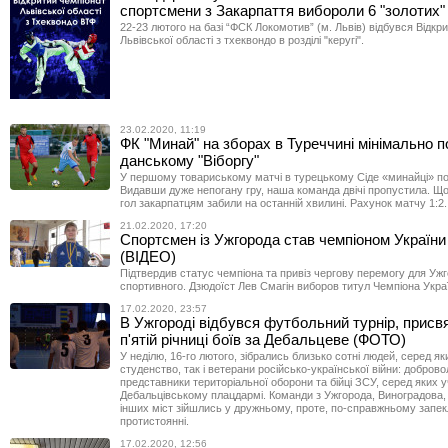
спортсмени з Закарпаття вибороли 6 "золотих
22-23 лютого на базі “ФСК Локомотив” (м. Львів) відбувся Відкр
Львівської області з тхеквондо в розділі "керугі".
23.02.2020, 11:19
ФК "Минай" на зборах в Туреччині мінімально 
данському "Віборгу"
У першому товариському матчі в турецькому Сіде «минайці» п
Видавши дуже непогану гру, наша команда двічі пропустила. Що
гол закарпатцям забили на останній хвилині. Рахунок матчу 1:2.
21.02.2020, 17:20
Спортсмен із Ужгорода став чемпіоном України
(ВІДЕО)
Підтвердив статус чемпіона та привіз чергову перемогу для Уж
спортивного. Дзюдоїст Лев Смагін виборов титул Чемпіона Укра
17.02.2020, 23:57
В Ужгороді відбувся футбольний турнір, присв
п'ятій річниці боїв за Дебальцеве (ФОТО)
У неділю, 16-го лютого, зібрались близько сотні людей, серед як
студенство, так і ветерани російсько-української війни: доброво
представники територіальної оборони та бійці ЗСУ, серед яких у
Дебальцівському плацдармі. Команди з Ужгорода, Виноградова,
інших міст зійшлись у дружньому, проте, по-справжньому запе
протистоянні.
17.02.2020, 12:56