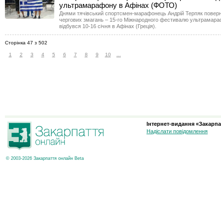
ультрамарафону в Афінах (ФОТО)
Днями тячівський спортсмен-марафонець Андрій Терпяк повер
чергових змагань – 15-го Міжнародного фестивалю ультрамара
відбувся 10-16 січня в Афінах (Греція).
Сторінка 47 з 502
1
2
3
4
5
6
7
8
9
10
...
Інтернет-видання «Закарпа
Надіслати повідомлення
© 2003-2026 Закарпаття онлайн Beta