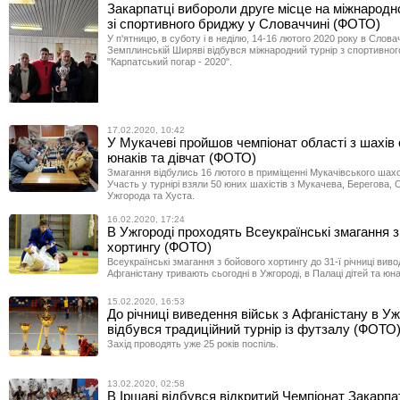
Закарпатці вибороли друге місце на міжнародно
зі спортивного бриджу у Словаччині (ФОТО)
У п'ятницю, в суботу і в неділю, 14-16 лютого 2020 року в Слова
Земплинській Ширяві відбувся міжнародний турнір з спортивно
"Карпатський погар - 2020".
17.02.2020, 10:42
У Мукачеві пройшов чемпіонат області з шахів
юнаків та дівчат (ФОТО)
Змагання відбулись 16 лютого в приміщенні Мукачівського шахо
Участь у турнірі взяли 50 юних шахістів з Мукачева, Берегова, 
Ужгорода та Хуста.
16.02.2020, 17:24
В Ужгороді проходять Всеукраїнські змагання з
хортингу (ФОТО)
Всеукраїнські змагання з бойового хортингу до 31-ї річниці виво
Афганістану тривають сьогодні в Ужгороді, в Палаці дітей та ю
15.02.2020, 16:53
До річниці виведення військ з Афганістану в Уж
відбувся традиційний турнір із футзалу (ФОТО
Захід проводять уже 25 років поспіль.
13.02.2020, 02:58
В Іршаві відбувся відкритий Чемпіонат Закарпа