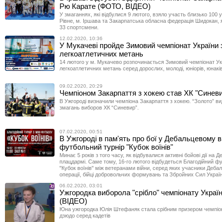
Рю Карате (ФОТО, ВІДЕО)
У змаганнях, які відбулися 9 лютого, взяло участь близько 100 у
Рівне, м. Іршава та Закарпатська обласна федерація Шидокан, 
33 спортсмени.
12.02.2020, 10:36
У Мукачеві пройде Зимовий чемпіонат України 
легкоатлетичних метань
14 лютого у м. Мукачево розпочинається Зимовий чемпіонат Ук
легкоатлетичних метань серед дорослих, молоді, юніорів, юнаків
09.02.2020, 20:29
Чемпіоном Закарпаття з хокею став ХК "Синев
В Ужгороді визначили чемпіона Закарпаття з хокею. “Золото” 
змагань виборов ХК “Синевир”.
07.02.2020, 00:51
В Ужгороді в пам'ять про бої у Дебальцевому 
футбольний турнір "Кубок воїнів"
Минає 5 років з того часу, як відбувалися активні бойові дії на 
плацдармі. Саме тому, 16-го лютого відбудеться Благодійний ф
"Кубок воїнів" між ветеранами війни, серед яких учасники Дебал
операції, бійці добровольчих формувань та Збройних Сил Украї
06.02.2020, 03:01
Ужгородка виборола "срібло" чемпіонату Украї
(ВІДЕО)
Юна ужгородка Юлія Штефаняк стала срібним призером чемпіон
дзюдо серед кадетів