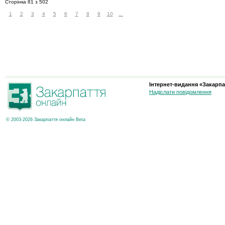
Сторінка 81 з 502
1
2
3
4
5
6
7
8
9
10
...
Інтернет-видання «Закарпа
Надіслати повідомлення
© 2003-2026 Закарпаття онлайн Beta