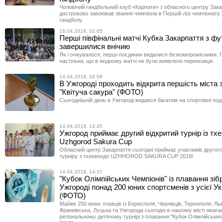
Чоловічий гандбольний клуб «Карпати» з обласного центру Зак
достроково завоював звання чемпіона в Першій лізі чемпіонату 
гандболу.
16.04.2018, 02:05
Перші півфінальні матчі Кубка Закарпаття з ф
завершилися внічию
Як і очікувалося, перші поєдинки видалися безкомпромісними.
настільки, що в жодному матчі не було виявлено переможця.
14.04.2018, 16:08
В Ужгороді проходить відкрита першість міста 
"Квітуча сакура" (ФОТО)
Сьогоднішній день в Ужгороді видався багатим на спортивні поді
14.04.2018, 14:45
Ужгород приймає другий відкритий турнір із тх
Uzhgorod Sakura Cup
Обласний центр Закарпаття сьогодні приймає учасників другого
турніру з тхеквондо UZHHOROD SAKURA CUP 2018/
14.04.2018, 14:37
"Кубок Олімпійських Чемпіонів" із плавання зіб
Ужгороді понад 200 юних спортсменів з усієї Ук
(ФОТО)
Майже 250 юних плавців із Борисполя, Чернівців, Тернополя, Льв
Франківська, Луцька та Ужгорода сьогодні в нашому місті змага
регіональному дитячому турнірі з плавання "Кубок Олімпійських