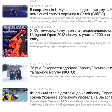
2018".
14.04.2018, 14:27
5 спортсменів із Мукачева представлятимуть У
чемпіонаті світу з хортингу в Латвії (ВІДЕО)
П'ятеро мукачівських спортсменів представлятимуть Україну на
світу з хортингу, який проходитиме у Латвії з 20 по 23 квітня.
12.04.2018, 04:25
У XVI міжнародному турнірі з танцювального с
Uzhgorod Open-2018 візьмуть участь 1200 пар з
світу
21–22 квітня в спорткомплексі «Юність» в Ужгороді відбудеться
міжнародний турнір із танцювального спорту.
11.04.2018, 09:35
Збірна Закарпаття здобула "бронзу" Чемпіонат
та парного могулу (ФОТО)
Завершився Чемпіонат України з могулу та парного могулу.
11.04.2018, 09:30
Фінальний етап підготовки до чемпіонату Європ
збірна України з волейболу провела на Закарпа
Жіноча збірна України (U-17) з волейболу фінальний етап підгот
чемпіонату Європи, який відбудеться в Болгарії, провела на Зак