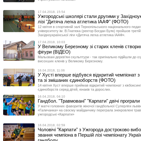
17.04.2018, 15:54
Ужгородські школярі стали другими у Західноук
лізі "Дитяча легка атлетика ІААФ" (ФОТО)
12 квітня в спортивній залі Тернопільського національного педаг
університету ім. В.Гнатюка (ректор Богдан Буяк) пройшов третій
Західноукраїнської ліги «Дитяча легка атлетика ІААФ».
17.04.2018, 10:03
У Великому Березному зі старих кленів створил
фігури (ВІДЕО)
Мальовані дерев'яні скульптури - так оригінально підійшли до о
висохших кленів у Великому Березному.
16.04.2018, 11:06
У Хусті вперше відбувся відкритий чемпіонат з 
та зі змішаних єдиноборств (ФОТО)
14 квітня Хуст вперше приймав відкритий чемпіонат з кікбоксинг
єдиноборств серед дітей, юнаків та дорослих.
16.04.2018, 04:10
Гандбол. "Травмовані" "Карпати" двічі програли
У матчі головних фаворитів жіночої гандбольної Суперліги львів
«Галичанка» на своєму майданчику переграла знекровлені тра
ужгородські «Карпати»
16.04.2018, 02:59
Чоловічі "Карпати" з Ужгорода достроково виб
звання чемпіона в Першій лізі чемпіонату Украї
гандболу