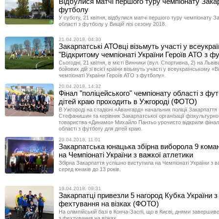
Відбулися матчі першого туру чемпіонату Зака
футболу
У суботу, 21 квітня, відбулися матчі першого туру чемпіонату З
області з футболу у Вищій лізі сезону 2018.
21.04.2018, 04:30
Закарпатські АТОвці візьмуть участі у всеукра
"Відкритому чемпіонаті України Героїв АТО з ф
Сьогодні, 21 квітня, в місті Винники (вул. Спортивна, 2) на Льві
бойових дій зі всієї країни візьмуть участі у всеукраїнському «
чемпіонаті України Героїв АТО з футболу».
20.04.2018, 14:32
Фінал "поліцейського" чемпіонату області з фу
дітей краю проходить в Ужгороді (ФОТО)
В Ужгороді на стадіоні «Авангард» начальник поліції Закарпатт
Стефанишин та керівник Закарпатської організації фізкультурн
товариства «Динамо» Михайло Пантьо урочисто відкрили фінал
області з футботу для дітей краю.
20.04.2018, 11:01
Закарпатська юнацька збірна виборола 9 кома
на Чемпіонаті України з важкої атлетики
Збірна Закарпаття успішно виступила на Чемпіонаті України з в
серед юнаків до 13 років.
19.04.2018, 09:31
Закарпатці привезли 5 нагород Кубка України з
фехтування на візках (ФОТО)
На олімпійській базі в Конча-Заспі, що в Києві, днями завершив
з фехтування на візках.