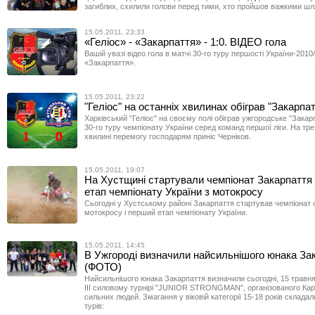
загиблих, схилили голови перед тими, хто пройшов важкими шл
15.05.2011, 23:33
«Геліос» - «Закарпаття» - 1:0. ВІДЕО гола
Вашій увазі відео гола в матчі 30-го туру першості України-2010/
«Закарпаття».
15.05.2011, 23:22
"Геліос" на останніх хвилинах обіграв "Закарпатт
Харківський "Геліос" на своєму полі обіграв ужгородське "Закар
30-го туру чемпіонату України серед команд першої ліги. На тре
хвилині перемогу господарям приніс Черніков.
15.05.2011, 19:07
На Хустщині стартували чемпіонат Закарпаття 
етап чемпіонату України з мотокросу
Сьогодні у Хустському районі Закарпаття стартував чемпіонат о
мотокросу і перший етап чемпіонату України.
15.05.2011, 14:45
В Ужгороді визначили найсильнішого юнака За
(ФОТО)
Найсильнішого юнака Закарпаття визначили сьогодні, 15 травня
ІІІ силовому турнірі "JUNIOR STRONGMAN", організованого Кар
сильних людей. Змагання у віковій категорії 15-18 років складал
турів: