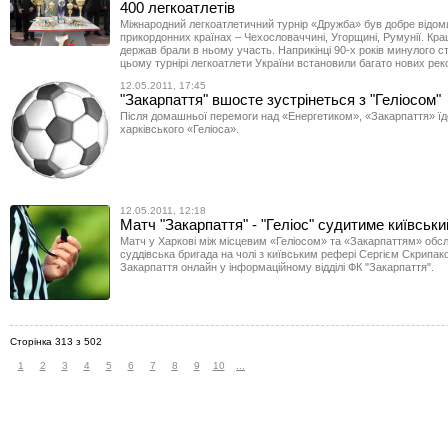
400 легкоатлетів
Міжнародний легкоатлетичний турнір «Дружба» був добре відом
прикордонних країнах – Чехословаччині, Угорщині, Румунії. Кра
держав брали в ньому участь. Наприкінці 90-х років минулого с
цьому турнірі легкоатлети України встановили багато нових реко
12.05.2011, 17:45
"Закарпаття" вшосте зустрінеться з "Геліосом"
Після домашньої перемоги над «Енергетиком», «Закарпаття» їде
харківського «Геліоса».
12.05.2011, 12:18
Матч "Закарпаття" - "Геліос" судитиме київськи
Матч у Харкові між місцевим «Геліосом» та «Закарпаттям» обс
суддівська бригада на чолі з київським рефері Сергієм Скрипак
Закарпаття онлайн у інформаційному відділі ФК "Закарпаття".
Сторінка 313 з 502
1
2
3
4
5
6
7
8
9
10
...