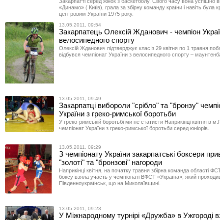
Закарпатті серед жінок з баскетболу. Свого часу вона успішно 
«Динамо» ( Киїів), грала за збірну команду країни і навіть була
центровим України 1975 року.
13.05.2011, 09:54
Закарпатець Олексій Жданович - чемпіон Украї
велосипедного спорту
Олексій Жданович підтверджує класІз 29 квітня по 1 травня по
відбувся чемпіонат України з велосипедного спорту – маунтенб
13.05.2011, 09:49
Закарпатці вибороли "срібло" та "бронзу" чемп
України з греко-римської боротьби
У греко-римській боротьбі ми не статисти Наприкінці квітня в м.
чемпіонат України з греко-римської боротьби серед юніорів.
13.05.2011, 09:29
З чемпіонату України закарпатські боксери при
"золоті" та "бронзові" нагороди
Наприкінці квітня, на початку травня збірна команда області ФС
боксу взяла участь у чемпіонаті ВФСТ «Україна», який проходив
Південноукраїнськ, що на Миколаївщині.
13.05.2011, 09:23
У Міжнародному турнірі «Дружба» в Ужгороді в