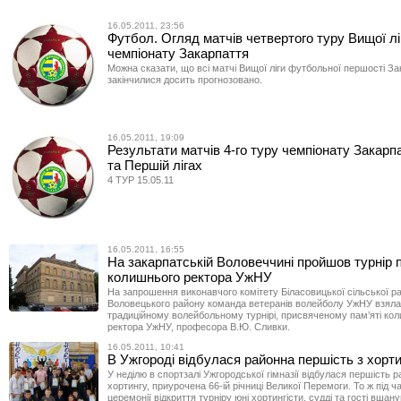
16.05.2011, 23:56
Футбол. Огляд матчів четвертого туру Вищої лі
чемпіонату Закарпаття
Можна сказати, що всі матчі Вищої ліги футбольної першості За
закінчилися досить прогнозовано.
16.05.2011, 19:09
Результати матчів 4-го туру чемпіонату Закарп
та Першій лігах
4 ТУР 15.05.11
16.05.2011, 16:55
На закарпатській Воловеччині пройшов турнір п
колишнього ректора УжНУ
На запрошення виконавчого комітету Біласовицької сільської р
Воловецького району команда ветеранів волейболу УжНУ взяла
традиційному волейбольному турнірі, присвяченому пам’яті ко
ректора УжНУ, професора В.Ю. Сливки.
16.05.2011, 10:41
В Ужгороді відбулася районна першість з хорт
У неділю в спортзалі Ужгородської гімназії відбулася першість р
хортингу, приурочена 66-ій річниці Великої Перемоги. То ж під ч
церемонії відкриття турніру юні хортингісти, судді та гості вшан