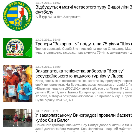
14.05.2011, 14:52
Відбудуться матчі четвертого туру Вищої ліги 
футболу
IV-й тур Вища Ліга Закарпаття
13.05.2011, 15:46
Тренери "Закарпаття" поїдуть на 75-річчя "Шах
Тренер воротарів Сергій Злотницький та тренер Олександр Мар
участь святкових заходах, присвячених 75-літтю донецького «
13.05.2011, 13:09
Закарпатська тенісистка виборола "бронзу"
всеукраїнського юнацького турніру у Львові
Нове, зовсім юне покоління тячівського тенісу продовжує перем
своїх попередників. На Всеукраїнському юнацькому турнірі 2-ї к
«Відкрита першість ДЮСШ-1», який відбувся у м.Львові 9 - 12 т
дівчата Юлія Пузик і Наталія Коларик дісталися півфіналу у віков
12 років, а згодом розіграли між собою 3-є призове місце. Пере
Пузик з рахунком 6:3, 6:1.
13.05.2011, 11:18
У закарпатському Виноградові провели баскет
кубок Єви Балог
Почесного громадянина міста Єву Болдог добре знають не тільк
але й далеко за його межами. Єва Йосипівна – перший майстер