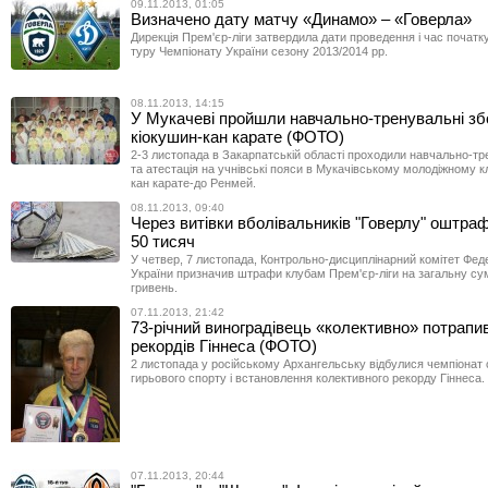
09.11.2013, 01:05
Визначено дату матчу «Динамо» – «Говерла»
Дирекція Прем'єр-ліги затвердила дати проведення і час початку
туру Чемпіонату України сезону 2013/2014 рр.
08.11.2013, 14:15
У Мукачеві пройшли навчально-тренувальні зб
кіокушин-кан карате (ФОТО)
2-3 листопада в Закарпатській області проходили навчально-тр
та атестація на учнівські пояси в Мукачівському молодіжному к
кан карате-до Ренмей.
08.11.2013, 09:40
Через витівки вболівальників "Говерлу" оштра
50 тисяч
У четвер, 7 листопада, Контрольно-дисциплінарний комітет Фед
України призначив штрафи клубам Прем'єр-ліги на загальну сум
гривень.
07.11.2013, 21:42
73-річний виноградівець «колективно» потрапи
рекордів Гіннеса (ФОТО)
2 листопада у російському Архангельську відбулися чемпіонат 
гирьового спорту і встановлення колективного рекорду Гіннеса.
07.11.2013, 20:44