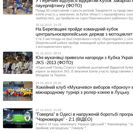
У Перечині відбувся відкритий Кубок Закарпатт
пауерліфтингу (ФОТО)
Понад 50 спортсменів з шести регіонів Закарпаття та представ
взяли участь у змаганнях за Кубок області з пауерліфтингу (си
триборство), що пройшли на сцені Перечинського районного бу
30.10.2013, 14:25
На Берегівщині пройде командний кубок
центральноєвропейських держав з мотоциклет
2 та 3 листопада на базі спортивного клубу «Берегвідейк» у селі
(Берегівський район) пройде командний кубок центральноєвро
з мотоциклетного кросу.
30.10.2013, 09:51
Юні мукачівці привезли нагороди з Кубка Украї
JKS -2013 (ФОТО)
«Одеський Палац Спорту» приймав цьогорічний Відкритий Кубок
карате за версією JKS. В змагання взяли участь представники з Р
Молдови та України.
29.10.2013, 00:40
Хокейний клуб «Мукачево» виборов «бронзу» 
міжнародному турнірі з ролер-хокею в Луцьку
27.10.2013, 21:03
"Говерла" в Одесі в напруженій боротьбі прогр
"Чорноморцю" - 2:1 (ВІДЕО)
У матчі 14 туру чемпіонату України одеський " Чорноморець " н
приймав ужгородську " Говерлу ".