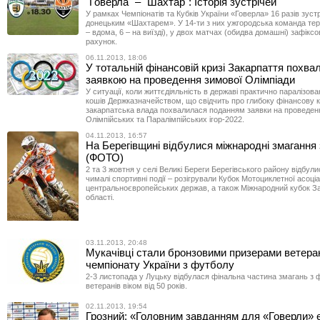
"Говерла" – "Шахтар": Історія зустрічей
У рамках Чемпіонатів та Кубків України «Говерла» 16 разів зуст
донецьким «Шахтарем». У 14-ти з них ужгородська команда тер
– вдома, 6 – на виїзді), у двох матчах (обидва домашні) зафікс
рахунок.
06.11.2013, 18:06
У тотальній фінансовій кризі Закарпаття похва
заявкою на проведення зимової Олімпіади
У ситуації, коли життєдіяльність в державі практично паралізо
кошів Держказначейством, що свідчить про глибоку фінансову к
закарпатська влада похвалилася поданням заявки на проведе
Олімпійських та Паралімпійських ігор-2022.
04.11.2013, 16:57
На Берегівщині відбулися міжнародні змагання
(ФОТО)
2 та 3 жовтня у селі Великі Береги Берегівського району відбули
чималі спортивні події – розігрували Кубок Мотоциклетної асоціа
центральноєвропейських держав, а також Міжнародний кубок З
області.
03.11.2013, 20:48
Мукачівці стали бронзовими призерами ветера
чемпіонату України з футболу
2-3 листопада у Луцьку відбулася фінальна частина змагань з 
ветеранів віком від 50 років.
02.11.2013, 19:54
Грозний: «Головним завданням для «Говерли» 