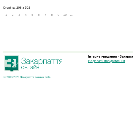
Сторінка 208 з 502
1
2
3
4
5
6
7
8
9
10
...
Інтернет-видання «Закарпа
Надіслати повідомлення
© 2003-2026 Закарпаття онлайн Beta