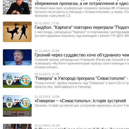
збереження прописки, а не потрапляння в «дес
Післяматчева прес-конференція головного тренера ФК «Говерл
Грозного після матчу в Ужгороді з «Севастополем», у якому «Г
програла з рахунком 1:2.
02.11.2013, 17:41
Гандбол. "Карпати" повторно переграли "Подат
2 листопада, ужгородські "Карпати" в спортивному залі Броварів
зустрічі одержали перемогу над командою з Ірпеня "ПУ-ДПС-БВ
02.11.2013, 15:59
Грозний через суддівство хоче об'єднаного чем
Головний тренер ужгородської «Говерли» В'ячеслав Грозний в і
телеканалу «Футбол» прокоментував поразку своєї команди в м
«Севастополя».
02.11.2013, 15:28
"Говерла" в Ужгороді програла "Севастополю" -
"Севастополь" здобув перемогу над "Говерлою" у матчі 15-го ту
прем'єр-ліги, який відбувся в Ужгороді.
31.10.2013, 13:56
«Говерла» – «Севастополь». Історія зустрічей
Загалом, історія зустрічей цих суперників нараховує всього 4 ма
31.10.2013, 01:58