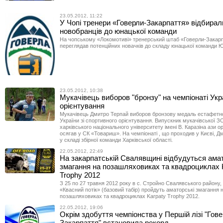
23.05.2012, 11:22
У Чопі тренери «Говерли-Закарпаття» відбирал
новобранців до юнацької команди
На чопському «Локомотиві» тренерський штаб «Говерли-Закар
переглядав потенційних новачків до складу юнацької команди Ю
23.05.2012, 10:38
Мукачівець виборов "бронзу" на чемпіонаті Укр
орієнтування
Мукачівець Дмитро Терпай виборов бронзову медаль естафетн
України зі спортивного орієнтування. Випускник мукачівської 
харківського національного університету імені В. Каразіна ази о
осягав у СК «Товариш». На чемпіонаті , що проходив у Києві, Д
у складі збірної команди Харківської області.
22.05.2012, 22:49
На закарпатській Свалявщині відбудуться ама
змагання на позашляховиках та квадроциклах 
Trophy 2012
З 25 по 27 травня 2012 року в с. Стройно Свалявського району
«Квасний потік» (базовий табір) пройдуть аматорські змагання 
позашляховиках та квадроциклах Karpaty Trophy 2012.
22.05.2012, 19:06
Окрім здобуття чемпіонства у Першій лізі "Гове
Закарпаття" встановила рекорд