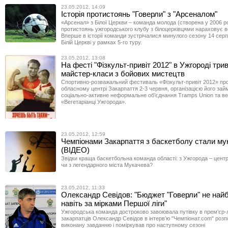
23.05.2012, 14:09
Історія протистоянь "Говерли" з "Арсеналом"
«Арсенал» з Білої Церкви – команда молода (створена у 2006 роц
протистоянь ужгородського клубу з білоцерківцями нараховує вс
Вперше в історії команди зустрічалися минулого сезону 14 серп
Білій Церкві у рамках 5-го туру.
23.05.2012, 13:08
На фесті "Фізкульт-привіт 2012" в Ужгороді три
майстер-класи з бойових мистецтв
Спортивно-розважальний фестиваль «Фізкульт-привіт 2012» пр
обласному центрі Закарпаття 2-3 червня, організацією його за
соціально-активне неформальне об’єднання Tramps Union та ве
«Вегетаріанці Ужгорода».
23.05.2012, 12:59
Чемпіонами Закарпаття з баскетболу стали мук
(ВІДЕО)
Звідки краща баскетбольна команда області: з Ужгорода – цент
чи з легендарного міста Мукачева?
23.05.2012, 11:33
Олександр Севідов: "Бюджет "Говерли" не най
навіть за мірками Першої ліги"
Ужгородська команда достроково завоювала путівку в прем’єр-л
закарпатців Олександр Севідов в інтерв’ю "Чемпіонат.com" розп
виконану завданню і поміркував про наступному сезоні