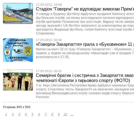
17.05.2012, 10:08
Стадіон "Говерли" не відповідає вимогам Прем'є
У середу в Будинку футболу відбулося засідання Комітету атест
футбольних клубів, на якому розглядалися питання відповіднос
клубів критеріям Положення про атестацію. Відразу після завер
заходу журналіст UA-Футбол звернувся за коментарями до перш
президента Федерації футболу, голові Комітету атестації клубів 
Стороженко.
17.05.2012, 00:34
«Говерла-Закарпаття» грала з «Буковиною» 11 
Квитки на матч 32-го туру «Говерла-Закарпаття» - «Буковина», 
травня, у неділю на ужгородському «Авангарді» уже в продажі. 
розпочнеться о 17.00.
17.05.2012, 00:01
Cемирічні братик і сестричка з Закарпаття зма
чемпіонаті Європи з гирьового спорту (ФОТО)
У м. Керч (Автономна Республіка Крим) відбувся чемпіонат Євр
спорту. Спортивну честь Закарпаття на змаганнях захищали ма
вихованці Виноградівського клубу силових видів спорту Мирос
Роспопи.
Сторінка 263 з 502
1
2
3
4
5
6
7
8
9
10
...