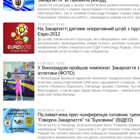
Здобуток ужгородців у цьому сезоні можна назвати величезним
виграти боротьбу з такими «монстрами» («Севастополем» та з
«Металургом»), так їх називав Олександр Севідов, справа надс
Планомірна тренерська робота, самовіддача гравців на полі, зр
22.05.2012, 10:40
На Закарпатті діятиме оперативний штаб з підг
Євро-2012
До штабу «включені всі структури, які співпрацюють між собою 
рятувальники, прикордонники, міліція та інші», розповів сьогодні
конференції голова Закарпатської ОДА Олександр Ледида. Оч
оперативний штаб особисто сам губернатор.
21.05.2012, 15:02
У Виноградові пройшов чемпіонат Закарпаття з
атлетики (ФОТО)
У Виноградові пройшов відкритий чемпіонат Закарпатської облас
атлетики серед спортсменів 1995 року народження і старших. 
атлети з Великого Березного, Ужгорода, Іршави, Сваляви, Хуста
Виноградова, а також один представник Угорщини – чемпіон всес
майстрів Габор Молнар.
20.05.2012, 21:19
Післяматчева прес-конференція головних трен
"Говерли-Закарпаття" та "Буковини" (ВІДЕО)
Після матчу в Ужгороді, за результатами якого "Говерла-Закарп
чернівецьку "Буковину" з рахунком 2:0 і достроково стала чемп
Першій лізі, головні тренери обох команд на тралдиційній прес-
поділилися враженнями про поєдинок і розповіли про плани на 