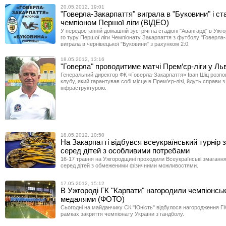
20.05.2012, 19:01
"Говерла-Закарпаття" виграла в "Буковини" і ст
чемпіоном Першої ліги (ВІДЕО)
У передостанній домашній зустрічі на стадіоні "Авангард" в Ужго
го туру Першої ліги Чемпіонату Закарпаття з футболу "Говерла
виграла в чернівецької "Буковини" з рахунком 2:0.
18.05.2012, 13:16
"Говерла" проводитиме матчі Прем’єр-ліги у Ль
Генеральний директор ФК «Говерла-Закарпаття» Іван Шіц розпові
клубу, який гарантував собі місце в Прем'єр-лізі, йдуть справи з
інфраструктурою.
18.05.2012, 10:50
На Закарпатті відбувся всеукраїнський турнір 
серед дітей з особливими потребами
16-17 травня на Ужгородщині проходили Всеукраїнські змагання
серед дітей з обмеженими фізичними можливостями.
17.05.2012, 15:12
В Ужгороді ГК "Карпати" нагородили чемпіонсь
медалями (ФОТО)
Сьогодні на майданчику СК "Юність" відбулося нагородження ГК
рамках закриття чемпіонату України з гандболу.