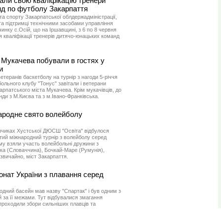
али свою кваліфікацію тренери
д по футболу Закарпаття
 та спорту Закарпатської облдержадміністрації,
а підтримці технічними засобами управління
очинку с.Осій, що на Іршавщині, з 6 по 8 червня
 кваліфікації тренерів дитячо-юнацьких команд
 Мукачева побували в гостях у
и
еранів баскетболу на турнір з нагоди 5-річчя
ольного клубу "Тонус" завітали і ветерани
арпатського міста Мукачева. Крім мукачівців, до
и з М.Києва та з м.Івано-Франківська.
народне свято волейболу
нчиках Хустської ДЮСШ "Освіта" відбулося
тий міжнародний турнір з волейболу серед
му взяли участь волейбольні дружини з
а (Словаччина), Бочкай-Маре (Румунія),
 звичайно, міст Закарпаття.
онат України з плавання серед
одний басейн мав назву "Спартак" і був одним з
 й за її межами. Тут відбувалися змагання
 проходили збори сильніших плавців та