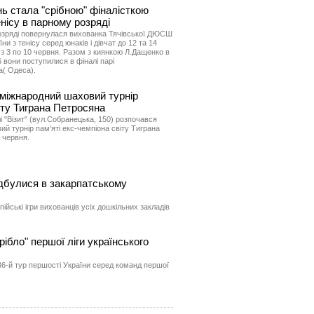
нь стала "срібною" фіналісткою
енісу в парному розряді
озряді повернулася вихованка Тячівської ДЮСШ
ни з тенісу серед юнаків і дівчат до 12 та 14
 з 3 по 10 червня. Разом з киянкою Л.Дащенко в
6 вони поступилися в фіналі парі
а( Одеса).
 міжнародний шаховий турнір
віту Тиграна Петросяна
і "Візит" (вул.Собранецька, 150) розпочався
й турнір пам'яті екс-чемпіона світу Тиграна
 червня.
відбулися в закарпатському
ійські ігри вихованців усіх дошкільних закладів
ібло" першої ліги українського
 36-й тур першості України серед команд першої