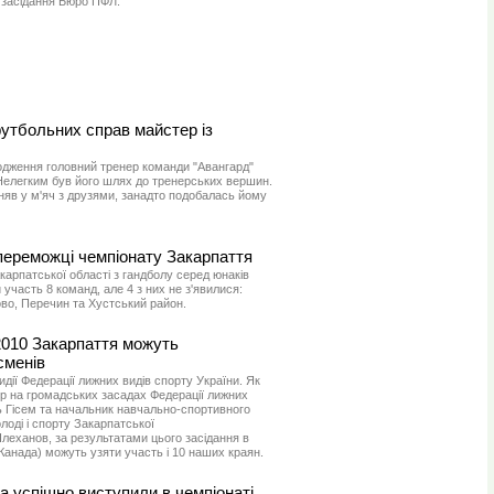
 засідання Бюро ПФЛ.
тбольних справ майстер із
одження головний тренер команди "Авангард"
елегким був його шлях до тренерських вершин.
ганяв у м'яч з друзями, занадто подобалась йому
переможці чемпіонату Закарпаття
карпатської області з гандболу серед юнаків
 участь 8 команд, але 4 з них не з'явилися:
во, Перечин та Хустський район.
2010 Закарпаття можуть
сменів
дії Федерації лижних видів спорту України. Як
р на громадських засадах Федерації лижних
ь Гісем та начальник навчально-спортивного
лоді і спорту Закарпатської
Плеханов, за результатами цього засідання в
 Канада) можуть узяти участь і 10 наших краян.
да успішно виступили в чемпіонаті