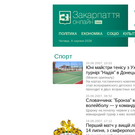
ПОЛІТИКА
ЕКОНОМІКА
СОЦІО
КУЛЬТ
Четвер, 6 серпня 2026
Спорт
20.06.2007, 10:03
Юні майстри тенісу з У
турнірі "Надія" в Донец
(Мовою оригіналу)
На кортах гостиничного компле
этап всеукраинского детского 
проходит в двух возрастных кате
20.06.2007, 08:52
Словаччина: "Бронза" м
волейболу — у команди
Щороку на початку червня у сл
міжнародний турнір з мікс воле
19.06.2007, 17:12
Перший матч у вищій лі
14 липня, з сімферопол