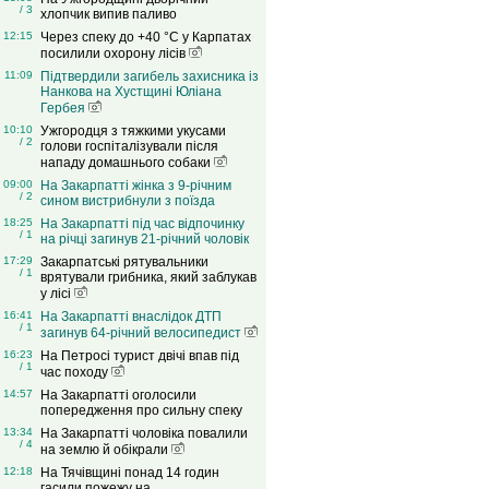
/ 3
хлопчик випив паливо
12:15
Через спеку до +40 °C у Карпатах
посилили охорону лісів
11:09
Підтвердили загибель захисника із
Нанкова на Хустщині Юліана
Гербея
10:10
Ужгородця з тяжкими укусами
/ 2
голови госпіталізували після
нападу домашнього собаки
09:00
На Закарпатті жінка з 9-річним
/ 2
сином вистрибнули з поїзда
18:25
На Закарпатті під час відпочинку
/ 1
на річці загинув 21-річний чоловік
17:29
Закарпатські рятувальники
/ 1
врятували грибника, який заблукав
у лісі
16:41
На Закарпатті внаслідок ДТП
/ 1
загинув 64-річний велосипедист
16:23
На Петросі турист двічі впав під
/ 1
час походу
14:57
На Закарпатті оголосили
попередження про сильну спеку
13:34
На Закарпатті чоловіка повалили
/ 4
на землю й обікрали
12:18
На Тячівщині понад 14 годин
гасили пожежу на