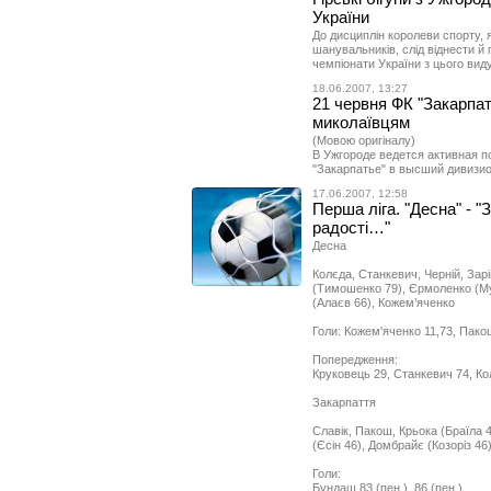
України
До дисциплін королеви спорту, 
шанувальників, слід віднести й 
чемпіонати України з цього виду
18.06.2007, 13:27
21 червня ФК "Закарпат
миколаївцям
(Мовою оригіналу)
В Ужгороде ведется активная п
"Закарпатье" в высший дивизио
17.06.2007, 12:58
Перша ліга. "Десна" - "
радості…"
Десна
Колєда, Станкевич, Черній, Зар
(Тимошенко 79), Єрмоленко (Му
(Алаєв 66), Кожем’яченко
Голи: Кожем'яченко 11,73, Пакош
Попередження:
Круковець 29, Станкевич 74, Ко
Закарпаття
Славік, Пакош, Крьока (Браїла 
(Єсін 46), Домбрайє (Козоріз 46
Голи:
Бундаш 83 (пен.), 86 (пен.)