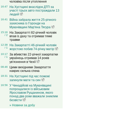
чоловіка після утоплення
16:47
На Хустщині внаслідок ДТП за
участі трьох авто постраждали 13
людей
16:41
Війна забрала життя 25-річного
захисника із Горонди на
Мукачівщині Мар'яна Тягура
15:16
На Закарпатті 82-річний чоловік
/ 2
впав із даху та отримав тяжкі
травми
12:38
На Закарпатті 46-річний чоловік
/ 1
жорстоко побив 74-річну матір
10:17
За вбивство 22-річної закарпатки
/ 1
українець отримав 14 років
ув’язнення в Чехії
08:46
Цими вихідними Закарпаття
накриє сильна спека
18:31
На Хустщині під час пожежі
загинули мати та син
16:56
У Чинадійові на Мукачівщині
попрощалися із військовим
Ярославом Рущанином, якого
понад два роки вважали зниклим
безвісти
» Новини за добу