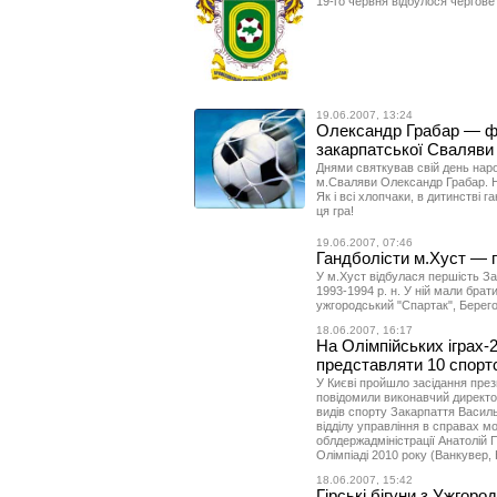
19-го червня відбулося чергове
19.06.2007, 13:24
Олександр Грабар — фу
закарпатської Сваляви
Днями святкував свій день нар
м.Сваляви Олександр Грабар. Н
Як і всі хлопчаки, в дитинстві 
ця гра!
19.06.2007, 07:46
Гандболісти м.Хуст — 
У м.Хуст відбулася першість За
1993-1994 р. н. У ній мали брати
ужгородський "Спартак", Берего
18.06.2007, 16:17
На Олімпійських іграх-
представляти 10 спорт
У Києві пройшло засідання прези
повідомили виконавчий директо
видів спорту Закарпаття Васил
відділу управління в справах мо
облдержадміністрації Анатолій 
Олімпіаді 2010 року (Ванкувер,
18.06.2007, 15:42
Гірські бігуни з Ужгоро