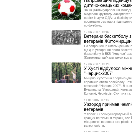
На Іршавщині підвищув
дитячо-юнацьких коман
За ініціативи управління молоді
Федерації футболу Закарпаття т
освіти і науки ОДА на базі відп
проведено семінар з підвищення
по футболу.
12.06.2007, 15:02
Ветерани баскетболу з
ветеранів Житомирщин
На запрошення житомирських вет
від дня утворення свого баскетб
баскетболу із БКВ "Імпульс" зак
Житомира приїхали також команд
12.06.2007, 13:26
У Хусті відбулося між
"Нарцис-2007"
Минулої суботи на спортмайда
справжнє свято волейболу - п'я
ветеранів "Нарцис-2007". В ньо
Будапешта (Угорщина), Кежмарк
Коломиї, Чернівців, Снятина та,
11.06.2007, 07:49
Ужгород приймав чемпі
ветеранів
У повоєнні роки ужгородський в
кращих не тільки в Україні, але
місцевого і всесоюзного рівнів,
ватерполістів.