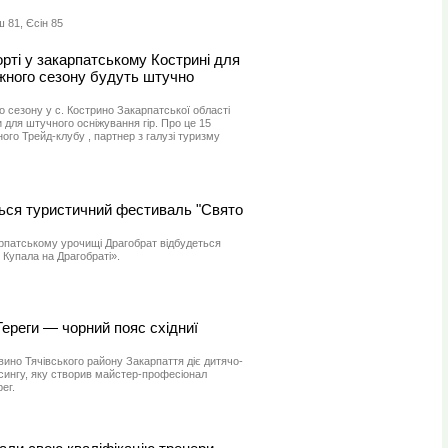
 81, Єсін 85
рті у закарпатському Кострині для
жного сезону будуть штучно
 сезону у с. Кострино Закарпатської області
 для штучного осніжування гір. Про це 15
ого Трейд-клубу , партнер з галузі туризму
ться туристичний фестиваль "Свято
арпатському урочищі Драгобрат відбудеться
Купала на Драгобраті».
ереги — чорний пояс східниї
вино Тячівського району Закарпаття діє дитячо-
сингу, яку створив майстер-професіонал
ег.