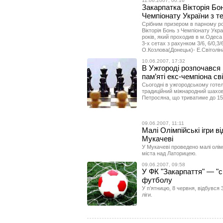
11.06.2007, 00:16
Закарпатка Вікторія Бо
Чемпіонату України з т
Срібним призером в парному р
Вікторія Бонь з Чемпіонату Украї
років, який проходив в м.Одеса
3-х сетах з рахунком 3/6, 6/0,3/
О.Козлова(Донецьк)- Е.Світолін
10.06.2007, 17:32
В Ужгороді розпочався
пам’яті екс-чемпіона с
Сьогодні в ужгородському готел
традиційний міжнародний шахови
Петросяна, що триватиме до 15
09.06.2007, 11:11
Малі Олімпійські ігри 
Мукачеві
У Мукачеві проведено малі олімп
міста над Латорицею.
09.06.2007, 09:58
У ФК "Закарпаття" — "ср
футболу
У п’ятницю, 8 червня, відбувся
ліги.