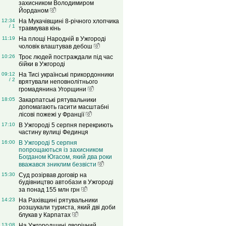
захисником Володимиром
Йорданом
12:34
На Мукачівщині 8-річного хлопчика
/ 1
травмував кінь
11:19
На площі Народній в Ужгороді
чоловік влаштував дебош
10:26
Троє людей постраждали під час
бійки в Ужгороді
09:12
На Тисі українські прикордонники
/ 2
врятували неповнолітнього
громадянина Угорщини
18:05
Закарпатські рятувальники
допомагають гасити масштабні
лісові пожежі у Франції
17:10
В Ужгороді 5 серпня перекриють
частину вулиці Фединця
16:00
В Ужгороді 5 серпня
попрощаються із захисником
Богданом Югасом, який два роки
вважався зниклим безвісти
15:30
Суд розірвав договір на
будівництво автобази в Ужгороді
за понад 155 млн грн
14:23
На Рахівщині рятувальники
розшукали туриста, який дві доби
блукав у Карпатах
13:08
На Ужгородщині дворічний