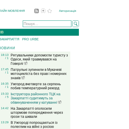
ЛАЙН МОВЛЕННЯ
Авторизація
ІВ
 ЗАКАРПАТТЯ
PRO URBE
НОВИНИ
18:13
Рятувальники допомогли туристу з
/ 1
Одеси, який травмувався на
Говерлі
17:45
Патрульні зупинили в Мукачеві
/ 1
мотоцикліста без прав і номерних
знаків
16:35
Ужгород вчетверте за серпень
/ 1
побив температурний рекорд
15:33
Інструктора районного ТЦК на
/ 5
Закарпатті судитимуть за
обвинуваченням у катуванні
14:42
На Закарпатті оголосили
штормове попередження через
грози та шквали
13:29
В Ужгороді попрощаються із
полеглим на війні з росією