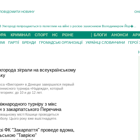
ПОВІДОМИТИ НОВИНУ
ОН
Інструктора районного ТЦК на Закарпатті судитимуть за обвинуваченням у катув...
В Ужгороді попрощаються із полеглим на війні з росією захисником Володимиром Йор�...
В Ужгороді 5 серпня попрощаються із захисником Богданом Югасом, який два роки �...
УРА
КРИМІНАЛ
СПОРТ
НС
РІЗНЕ
БЛОГИ
АНОНСИ
АРХ
Підтвердили загибель захисника із Нанкова на Хустщині Юліана Гербея (ФОТО)[/gree...
ЗМІ
ПАРТІЇ
БРЕНДИ
ГРОМАДСЬКІ ОРГАНІЗАЦІЇ
УКРАЇНЦІ СЛОВАЧЧИНИ
ГЕРОЇ
На війні з рф поліг військовий з Виноградова Ігнат Роздяловський (ФОТО)...
На Хустщині внаслідок ДТП за участі трьох авто постраждали 13 людей (ФОТО)...
Інструктора районного ТЦК на Закарпатті судитимуть за обвинувачен...
жгорода зіграли на всеукраїнському
ьку
кса «Виктория» в Донецке завершился первый
теннисного турнира «Надежда», который
гориях: до 10 и до 12 лет.
іжнародного турніру з мікс
 з закарпатського Перечина
овацькому місті Кошице проводиться
йболу. Цього року вже вшістнадцяте.
зі ФК "Закарпаття" проведе вдома,
ьською "Таврією"