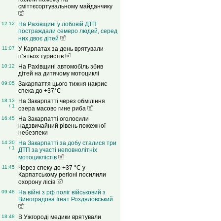
сміттєсортувальному майданчику
12:12
На Рахівщині у лобовій ДТП
постраждали семеро людей, серед
них двоє дітей
11:07
У Карпатах за день врятували
п’ятьох туристів
10:12
На Рахівщині автомобіль збив
дітей на дитячому мотоциклі
09:05
Закарпаття цього тижня накриє
спека до +37°C
18:13
На Закарпатті через обміління
/ 1
озера масово гине риба
16:45
На Закарпатті оголосили
надзвичайний рівень пожежної
небезпеки
14:30
На Закарпатті за добу сталися три
/ 1
ДТП за участі неповнолітніх
мотоциклістів
11:45
Через спеку до +37 °C у
Карпатському регіоні посилили
охорону лісів
09:48
На війні з рф поліг військовий з
Виноградова Ігнат Роздяловський
18:48
В Ужгороді медики врятували