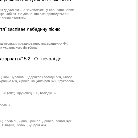
які дедалі більше захоплюють у свої лави нових
гірський біг. Не дивно, що вже проводяться й
 легкої атлетики.
тя" заспіває лебедину пісню
одготовка к празднованию возвращения ФК
н украинского футбола.
Закарпаття" 5:2. "От пєчалі до
іцький, Чуланов, Щедраков (Колодін 59), Бабор
рашко 69), Ярошенко (Антипов 82), Круковець
 28 (авт.), Круковець 50, Колодін 82
леда 86
46), Чучман, Дано, Грошев, Данаєв, Ковальчук
), Стаднік, Целих (Бундаш 46)