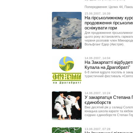
Попередження: Целих 44, Пакош
15.06.2007, 16:39
На гірськолижному куро
продовження гірськоли
осніжувати гори
Для продовження гірськолижного
цього року встановлять гармати
червня розповів член Міжнародн
Вольфганг Едер (Австрія).
14.06.2007, 14:04
На Закарпатті відбуде
Купала на Драгобраті"
6-8 липня вдруге поспіль в зак
туристичний фестиваль «Свято 
14.06.2007, 10:24
У закарпатця Степана Г
єдиноборств
Вже десятий рік у селищі Солот
юнацька школа карате та кікбок
східних єдиноборств Степан Гер
13.06.2007, 07:28