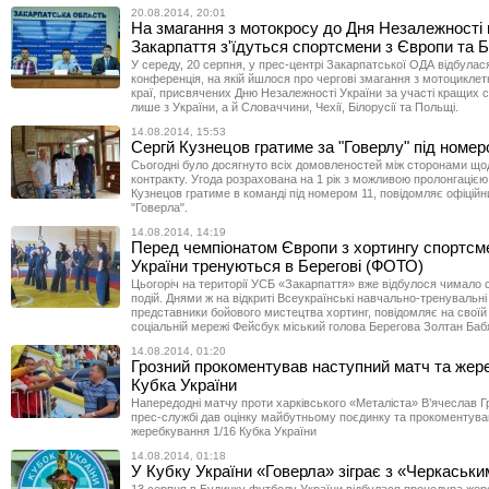
20.08.2014, 20:01
На змагання з мотокросу до Дня Незалежності 
Закарпаття з'їдуться спортсмени з Європи та Б
У середу, 20 серпня, у прес-центрі Закарпатської ОДА відбулас
конференція, на якій йшлося про чергові змагання з мотоциклет
краї, присвячених Дню Незалежності України за участі кращих 
лише з України, а й Словаччини, Чехії, Білорусії та Польщі.
14.08.2014, 15:53
Сергй Кузнецов гратиме за "Говерлу" під номер
Сьогодні було досягнуто всіх домовленостей між сторонами щ
контракту. Угода розрахована на 1 рік з можливою пролонгацією 
Кузнецов гратиме в команді під номером 11, повідомляє офіційн
"Говерла".
14.08.2014, 14:19
Перед чемпіонатом Європи з хортингу спортсмен
України тренуються в Берегові (ФОТО)
Цьогоріч на території УСБ «Закарпаття» вже відбулося чимало
подій. Днями ж на відкриті Всеукраїнські навчально-тренувальні
представники бойового мистецтва хортинг, повідомляє на своїй 
соціальній мережі Фейсбук міський голова Берегова Золтан Баб
14.08.2014, 01:20
Грозний прокоментував наступний матч та жер
Кубка України
Напередодні матчу проти харківського «Металіста» В’ячеслав Г
прес-службі дав оцінку майбутньому поєдинку та прокоментува
жеребкування 1/16 Кубка України
14.08.2014, 01:18
У Кубку України «Говерла» зіграє з «Черкаськ