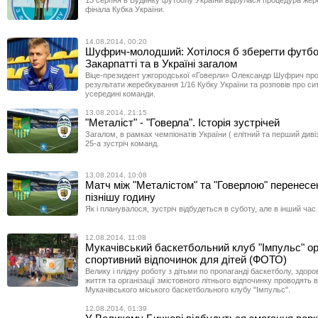
13 серпня в Будинку футболу України відбулася процедура жер
фінала Кубка України.
14.08.2014, 00:20
Шуфрич-молодший: Хотілося б зберегти футбо
Закарпатті та в Україні загалом
Віце-президент ужгородської «Говерли» Олександр Шуфрич пр
результати жеребкування 1/16 Кубку України та розповів про си
усередині команди.
13.08.2014, 21:15
"Металіст" - "Говерла". Історія зустрічей
Загалом, в рамках чемпіонатів України ( елітний та перший дивіз
25-а зустріч команд.
13.08.2014, 10:08
Матч між "Металістом" та "Говерлою" перенесе
пізнішу годину
Як і планувалося, зустріч відбудеться в суботу, але в інший час.
12.08.2014, 11:08
Мукачівський баскетбольний клуб "Імпульс" ор
спортивний відпочинок для дітей (ФОТО)
Велику і плідну роботу з дітьми по пропаганді баскетболу, здор
життя та організації змістовного літнього відпочинку проводять 
Мукачівського міського баскетбольного клубу "Імпульс".
12.08.2014, 01:39