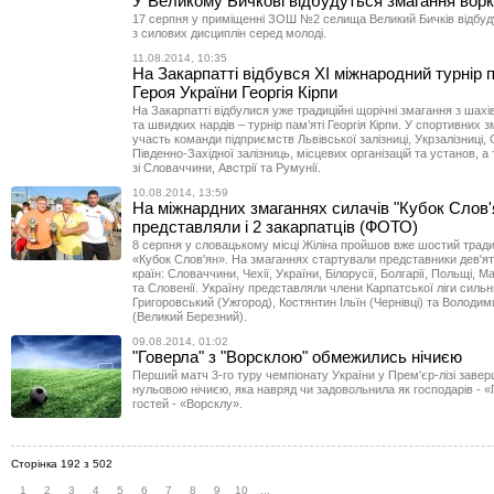
У Великому Бичкові відбудуться змагання ворк
17 серпня у приміщенні ЗОШ №2 селища Великий Бичків відбуд
з силових дисциплін серед молоді.
11.08.2014, 10:35
На Закарпатті відбувся XI міжнародний турнір п
Героя України Георгія Кірпи
На Закарпатті відбулися уже традиційні щорічні змагання з шахі
та швидких нардів – турнір пам’яті Георгія Кірпи. У спортивних 
участь команди підприємств Львівської залізниці, Укрзалізниці, 
Південно-Західної залізниць, місцевих організацій та установ, 
зі Словаччини, Австрії та Румунії.
10.08.2014, 13:59
На міжнардних змаганнях силачів "Кубок Слов'
представляли і 2 закарпатців (ФОТО)
8 серпня у словацькому місці Жіліна пройшов вже шостий тради
«Кубок Словʹян». На змаганнях стартували представники девʹят
країн: Словаччини, Чехії, України, Білорусії, Болгарії, Польщі, Ма
та Словенії. Україну представляли члени Карпатської ліги силь
Григоровський (Ужгород), Костянтин Ільїн (Чернівці) та Володи
(Великий Березний).
09.08.2014, 01:02
"Говерла" з "Ворсклою" обмежились нічиєю
Перший матч 3-го туру чемпіонату України у Прем'єр-лізі заве
нульовою нічиєю, яка навряд чи задовольнила як господарів - «Г
гостей - «Ворсклу».
Сторінка 192 з 502
1
2
3
4
5
6
7
8
9
10
...