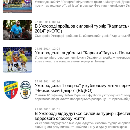
Ужгородський ФК "Говерла" відмовився грати в Маріуполі (Доне
проти тамтешнього "Іллічівця" в рамках 6-го туру чемпіонату Ук
25.08.2014, 00:14
В Ужгороді пройшов силовий турнір "Карпатськ
2014" (ФОТО)
Сьогодні в Ужгороді пройшов 11-ий силовий турнір "Карпатський
24.08.2014, 12:04
Ужгородські гандбольні "Карпати" їдуть в Пол
У рамках підготовки до чемпіонату України з гандболу, ужгород
візьме участь в товариському турнірі в Польщі.
24.08.2014, 02:20
Ужгородська "Говерла" у кубковому матчі пере
"Черкаський Дніпро" (ВІДЕО)
У матчі 1/16 фіналу Кубка України з футболу ужгородська "Говер
перемогла півфіналіста попереднього розіграшу – "Черкаський Д
21.08.2014, 01:51
В Ужгороді відбудуться силовий турнір і фест
здорового способу життя
24 серпня відбудеться вже одинадцятий силовий турнір «Карпат
який і цього року визначить найсильнішу людину нашого краю.