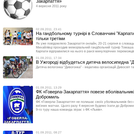
Закарпаття»
4 вересня 2011 року
02.09.2011, 23:41
На гандбольному турнірі в Словаччині "Карпат
тільки третіми
Як уже повідомляло Закарпаття онлайн, 20-21 серпня в словаць
Михайлівці проходив меморіальний гандбольний турнір Томаша
Карпати відправилися на нього в ранзі минулорічних переможців
01.09.2011, 17:34
В Ужгороді відбудеться дитяча велосипедна "Д
Дитяча велогонка “Дивогонка” - ініціатива організацій Дивосвіт т
01.09.2011, 13:29
ФК «Говерла-Закарпаття» повезе вболівальникі
Добромиль
ФК «Говерла-Закарпаття» не полишає своїх уболівальників без 
виїзних матчах. Цього разу 4 вересня будемо їхати до Доброми
9-го туру наша команда зіграє з ФК «Львів».
01.09.2011, 08:27