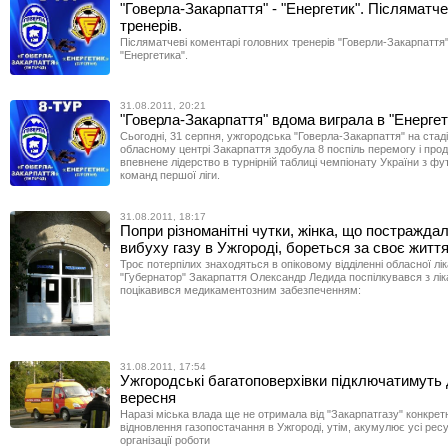
"Говерла-Закарпаття" - "Енергетик". Післяматче
тренерів.
Післяматчеві коментарі головних тренерів "Говерли-Закарпаття"
"Енергетика".
31.08.2011, 20:21
"Говерла-Закарпаття" вдома виграла в "Енергети
Сьогодні, 31 серпня, ужгородська "Говерла-Закарпаття" на стаді
обласному центрі Закарпаття здобула 8 поспіль перемогу і про
впевнене лідерство в турнірній таблиці чемпіонату України з ф
команд першої ліги.
31.08.2011, 18:17
Попри різноманітні чутки, жінка, що постраждал
вибуху газу в Ужгороді, бореться за своє житт
Троє потерпілих знаходяться в опіковому відділенні обласної лік
"Губернатор" Закарпаття Олександр Ледида поспілкувався з лі
поцікавився медикаментозним забезпеченням:
31.08.2011, 17:54
Ужгородські багатоповерхівки підключатимуть д
вересня
Наразі міська влада ще не отримала від "Закарпатгазу" конкрет
відновлення газопостачання в Ужгороді, утім, акумулює усі рес
організації роботи