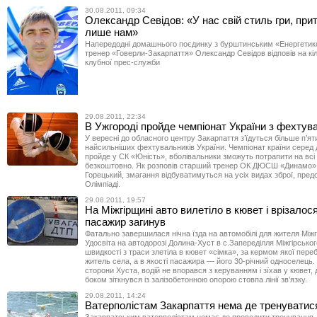
30.08.2011, 09:34
Олександр Севідов: «У нас свій стиль гри, пр
лише нам»
Напередодні домашнього поєдинку з бурштинським «Енергетик
тренер «Говерли-Закарпаття» Олександр Севідов відповів на кі
клубної прес-служби
29.08.2011, 22:34
В Ужгороді пройде чемпіонат України з фехтув
У вересні до обласного центру Закарпаття з’їдуться більше п’ят
найсильніших фехтувальників України. Чемпіонат країни серед
пройде у СК «Юність», вболівальники зможуть потрапити на всі
безкоштовно. Як розповів старший тренер ОК ДЮСШ «Динамо» 
Горецький, змагання відбуватимуться на усіх видах зброї, пред
Олімпіаді.
29.08.2011, 19:57
На Міжгірщині авто вилетіло в кювет і врізалося
пасажир загинув
Фатально завершилася нічна їзда на автомобілі для жителя Між
Удосвіта на автодорозі Долина-Хуст в с.Запереділля Міжгірсько
швидкості з траси злетіла в кювет «сімка», за кермом якої пере
житель села, а в якості пасажира — його 30-річний односелець.
сторони Хуста, водій не впорався з керуванням і зїхав у кювет,
боком зіткнувся із залізобетонною опорою стовпа лінії зв’язку.
29.08.2011, 14:24
Ватерполістам Закарпаття нема де тренуватис
Закарпатським ватерполістам немає де проводити тренування. 