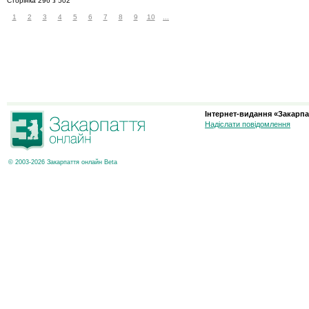
Сторінка 296 з 502
1
2
3
4
5
6
7
8
9
10
...
Інтернет-видання «Закарпа
Надіслати повідомлення
© 2003-2026 Закарпаття онлайн Beta