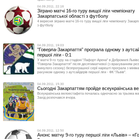
04.09.2011, 22:16
Зіграно матчі 16-го туру вищої ліги чемпіонату
Закарпатської області з футболу
4 вересня зіграно матчі 16-го туру вищої ліги чемпіонату Закарп
з футболу
04.09.2011, 19:03
"Говерла-Закарпаття" програла одному з аутса
першої ліги - 0:1
У матчі 9-го туру на стадіоні "Лафорт-Арена" в Добромилі Львівс
"Говерла-Закарпаття" після десятиматчевої (з врахуванням рез
минулого сезону) безпрограшної серії нарешті програла з міні
рахунком одному з аутсайдерів першої ліги - ФК "Львів".
04.09.2011, 15:30
Сьогодні Закарпаттям пройде всеукраїнська в
Всеукраїнська велоестафета почалась одночасно за трьома м
Захід розпочався вчора.
04.09.2011, 12:50
Анонс матчу 9-го туру першої ліги «Львів» – «Г