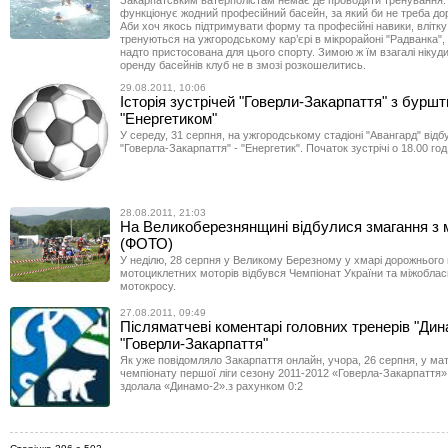
функціонує жодний професійний басейн, за який би не треба до
Аби хоч якось підтримувати форму та професійні навики, влітк
тренуються на ужгородському кар’єрі в мікрорайоні "Радванка",
надто пристосована для цього спорту. Зимою ж їм взагалі нікуди
оренду басейнів клуб не в змозі розкошелитись.
29.08.2011, 10:06
Історія зустрічей "Говерли-Закарпаття" з бурш
"Енергетиком"
У середу, 31 серпня, на ужгородському стадіоні "Авангард" від
"Говерла-Закарпаття" - "Енергетик". Початок зустрічі о 18.00 год
28.08.2011, 21:03
На Великоберезнянщині відбулися змагання з 
(ФОТО)
У неділю, 28 серпня у Великому Березному у хмарі дорожнього п
мотоциклетних моторів відбувся Чемпіонат України та міжоблас
мотокросу.
27.08.2011, 09:49
Післяматчеві коментарі головних тренерів "Дин
"Говерли-Закарпаття"
Як уже повідомляло Закарпаття онлайн, учора, 26 серпня, у матч
чемпіонату першої ліги сезону 2011-2012 «Говерла-Закарпаття» 
здолала «Динамо-2».з рахунком 0:2