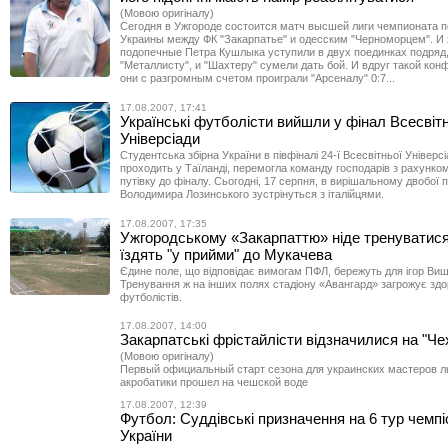
(Мовою оригіналу)
Сегодня в Ужгороде состоится матч высшей лиги чемпионата 
Украины между ФК "Закарпатье" и одесским "Черноморцем". И 
подопечные Петра Кушлыка уступили в двух поединках подряд,
"Металлисту", и "Шахтеру" сумели дать бой. И вдруг такой конф
они с разгромным счетом проиграли "Арсеналу" 0:7...
17.08.2007, 17:41
Українські футболісти вийшли у фінал Всесвіт
Універсіади
Студентська збірна України в півфіналі 24-ї Всесвітньої Універсі
проходить у Таїланді, перемогла команду господарів з рахунко
путівку до фіналу. Сьогодні, 17 серпня, в вирішальному двобої п
Володимира Лозинського зустрінуться з італійцями.
17.08.2007, 17:35
Ужгородському «Закарпаттю» ніде тренуватися
їздять "у прийми" до Мукачева
Єдине поле, що відповідає вимогам ПФЛ, бережуть для ігор Вищо
Тренування ж на інших полях стадіону «Авангард» загрожує здо
футболістів.
17.08.2007, 14:00
Закарпатські фрістайлісти відзначилися на "Че
(Мовою оригіналу)
Первый официальный старт сезона для украинских мастеров 
акробатики прошел на чешской воде
17.08.2007, 12:39
Футбол: Суддівські призначення на 6 тур чемпі
України