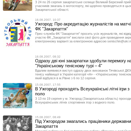
З 24 по 26 серпня закарпатське селище Великий Березний при
учасників змагань із мотоспорту, які щорічно проводяться в ць
Закарпатської області.
16.08.2007, 10:37
Ужгород: Про акредитацію журналістів на матчі
ФК "Закарпаття"
Прес-служба ФК "Закарпаття" просить усіх журналістів, які відві
участю ФК „Закарпаття” вислати свої фото для проведення акре
електронному варіанті за електронною адресою senischin@ukr.n
16.08.2007, 08:32
Одразу дві юні закарпатки здобули перемогу н
"Українському тенісному турі – 4"
Вдалим виявився виступ одразу двох вихованок Тячівської ДЮС
тенісу найвищої в Україні категорії «А» - «Українському тенісном
який відбувся в м.Рівне з 6 по 12 серпня.
15.08.2007, 17:55
В Ужгороді проходять Всеукраїнські літні ігри з
поло
З 13 по 19 серпня у м. Ужгород (Закарпатська область) проходит
Всеукраїнських літніх спортивних ігор з водного поло.
15.08.2007, 08:49
Під Ужгородом змагались працівники державни
Закарпаття