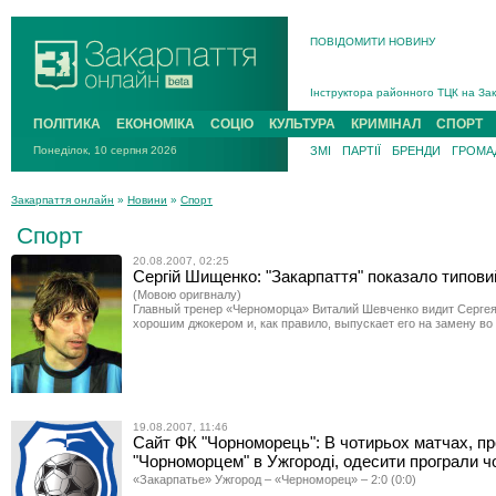
ПОВІДОМИТИ НОВИНУ
На війні загинув 26-річний військо
Інструктора районного ТЦК на Зак
В Ужгороді попрощаються із полег
В Ужгороді 5 серпня попрощаються
ПОЛІТИКА
ЕКОНОМІКА
СОЦІО
КУЛЬТУРА
КРИМІНАЛ
СПОРТ
Підтвердили загибель захисника і
Понеділок, 10 серпня 2026
ЗМІ
ПАРТІЇ
БРЕНДИ
ГРОМАД
На війні з рф поліг військовий з 
На війні загинув 26-річний військо
Закарпаття онлайн
»
Новини
»
Спорт
Спорт
20.08.2007, 02:25
Сергій Шищенко: "Закарпаття" показало типов
(Мовою оригвналу)
Главный тренер «Черноморца» Виталий Шевченко видит Серге
хорошим джокером и, как правило, выпускает его на замену во
19.08.2007, 11:46
Сайт ФК "Чорноморець": В чотирьох матчах, п
"Чорноморцем" в Ужгороді, одесити програли ч
«Закарпатье» Ужгород – «Черноморец» – 2:0 (0:0)