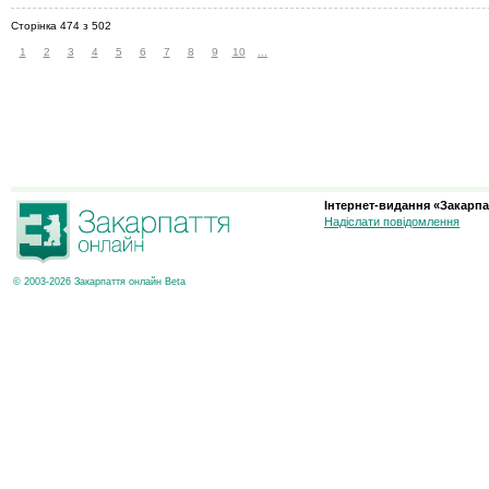
Сторінка 474 з 502
1
2
3
4
5
6
7
8
9
10
...
Інтернет-видання «Закарпа
Надіслати повідомлення
© 2003-2026 Закарпаття онлайн Beta