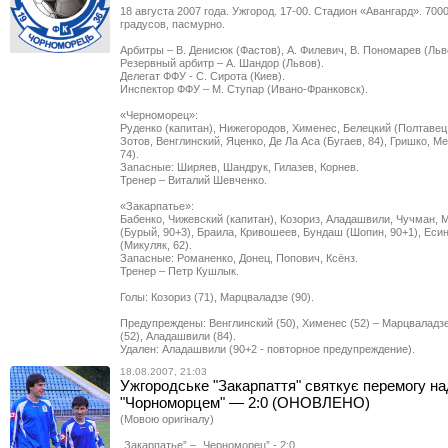
18 августа 2007 года. Ужгород. 17-00. Стадион «Авангард». 7000
градусов, пасмурно.
Арбитры – В. Денисюк (Фастов), А. Филевич, В. Пономарев (Льв
Резервный арбитр – А. Шандор (Львов).
Делегат ФФУ - С. Сирота (Киев).
Инспектор ФФУ – М. Ступар (Ивано-Франковск).
«Черноморец»:
Руденко (капитан), Нижегородов, Хименес, Белецкий (Полтавец,
Зотов, Венглинский, Яценко, Де Ла Аса (Бугаев, 84), Гришко, 
74).
Запасные: Ширяев, Шандрук, Гилазев, Корнев.
Тренер – Виталий Шевченко.
«Закарпатье»:
Бабенко, Чижевский (капитан), Козориз, Аладашвили, Чучман, 
(Бурый, 90+3), Браила, Кривошеев, Бундаш (Шопин, 90+1), Еси
(Микуляк, 62).
Запасные: Романенко, Донец, Попович, Ксёнз.
Тренер – Петр Кушлык.
Голы: Козориз (71), Марцваладзе (90).
Предупреждены: Венглинский (50), Хименес (52) – Марцваладзе
(52), Аладашвили (84).
Удален: Аладашвили (90+2 - повторное предупреждение).
18.08.2007, 21:03
Ужгородське "Закарпаття" святкує перемогу н
"Чорноморцем" — 2:0 (ОНОВЛЕНО)
(Мовою оригіналу)
„Закарпатье” – „Черноморец” - 2:0