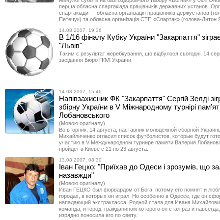
Минулої суботи на базі оздоровчого табору «Вогник» у селі Онок
перша обласна спартакіада працівників державних установ. Орг
спартакіади — обласна організація працівників держустанов (г
Петечук) та обласна організація СТП «Спартак» (голова-Лнтон 
14.08.2007, 19:36
В 1/16 фіналу Кубку України "Закарпаття" зігра
"Львів"
Таким є результат жеребкування, що відбулося сьогодні, 14 серп
засідання Бюро ПФЛ України.
14.08.2007, 15:46
Напівзахисник ФК "Закарпаття" Сергій Зелді зіг
збірну України в V Міжнародному турнірі пам’ят
Лобановського
(Мовою оригіналу)
Во вторник, 14 августа, наставник молодежной сборной Украин
Михайличенко огласил список футболистов, которые будут гото
участию в V Международном турнире памяти Валерия Лобановс
пройдет в Киеве с 21 по 23 августа.
13.08.2007, 08:30
Іван Гецко: "Приїхав до Одеси і зрозумів, що 
назавжди"
(Мовою оригіналу)
Иван ГЕЦКО был форвардом от Бога, потому его помнят и любя
городах, в которых он играл. Но особенно в Одессе, где он сф
нападающий экстракласса. Родной стала для Ивана Михайлови
команда, и город, гражданином которого он стал раз и навсегда
изрядно поносила его по свету.