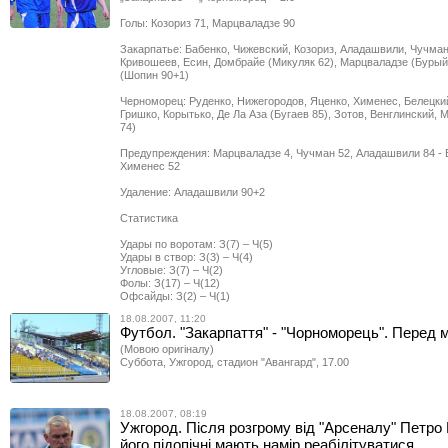
Голы: Козориз 71, Марцваладзе 90
Закарпатье: Бабенко, Чижевский, Козориз, Аладашвили, Чучман
Кривошеев, Есин, Домбрайе (Микуляк 62), Марцваладзе (Бурый
(Шопин 90+1)
Черноморец: Руденко, Нижегородов, Яценко, Хименес, Белецкий
Гришко, Корытько, Де Ла Аза (Бугаев 85), Зотов, Венглинский,
74)
Предупреждения: Марцваладзе 4, Чучман 52, Аладашвили 84 - 
Хименес 52
Удаление: Аладашвили 90+2
Статистика
Удары по воротам: З(7) – Ч(5)
Удары в створ: З(3) – Ч(4)
Угловые: З(7) – Ч(2)
Фолы: З(17) – Ч(12)
Офсайды: З(2) – Ч(1)
18.08.2007, 11:20
Футбол. "Закарпаття" - "Чорноморець". Перед 
(Мовою оригіналу)
Суббота, Ужгород, стадион "Авангард", 17.00
18.08.2007, 08:19
Ужгород. Після розгрому від "Арсеналу" Петро 
його підопічні мають намір реабілітуватися