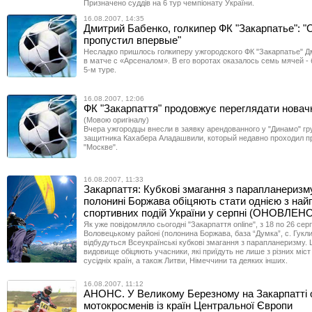
Призначено суддів на 6 тур чемпіонату України.
16.08.2007, 14:35
Дмитрий Бабенко, голкипер ФК "Закарпатье": 
пропустил впервые"
Несладко пришлось голкиперу ужгородского ФК "Закарпатье" 
в матче с «Арсеналом». В его воротах оказалось семь мячей -
5-м туре.
16.08.2007, 12:06
ФК "Закарпаття" продовжує переглядати новач
(Мовою оригіналу)
Вчера ужгородцы внесли в заявку арендованного у "Динамо" гр
защитника Кахабера Аладашвили, который недавно проходил п
"Москве".
16.08.2007, 11:33
Закарпаття: Кубкові змагання з парапланеризм
полонині Боржава обіцяють стати однією з най
спортивних подій України у серпні (ОНОВЛЕН
Як уже повідомляло сьогодні "Закарпаття online", з 18 по 26 сер
Воловецькому районі (полонина Боржава, база “Думка”, с. Гукл
відбудуться Всеукраїнські кубкові змагання з парапланеризму. Ц
видовище обіцяють учасники, які приїдуть не лише з різних міст 
сусідніх країн, а також Литви, Німеччини та деяких інших.
16.08.2007, 11:12
АНОНС. У Великому Березному на Закарпатті 
мотокросменів із країн Центральної Європи