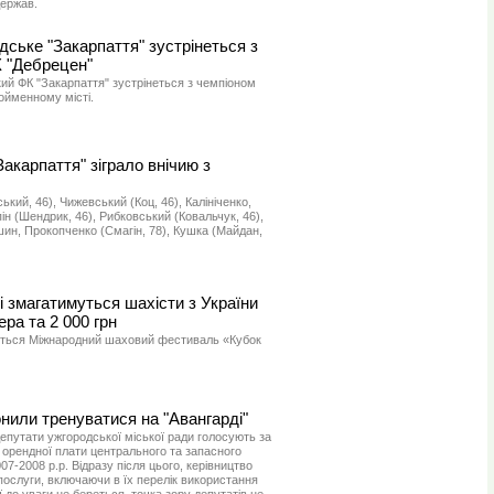
держав.
ське "Закарпаття" зустрінеться з
 "Дебрецен"
кий ФК "Закарпаття" зустрінеться з чемпіоном
йменному місті.
акарпаття" зіграло внічию з
ький, 46), Чижевський (Коц, 46), Калініченко,
пін (Шендрик, 46), Рибковський (Ковальчук, 46),
шин, Прокопченко (Смагін, 78), Кушка (Майдан,
і змагатимуться шахісти з України
ра та 2 000 грн
деться Міжнародний шаховий фестиваль «Кубок
нили тренуватися на "Авангарді"
епутати ужгородської міської ради голосують за
 орендної плати центрального та запасного
07-2008 р.р. Відразу після цього, керівництво
послуги, включаючи в їх перелік використання
 до уваги не береться, точка зору депутатів не