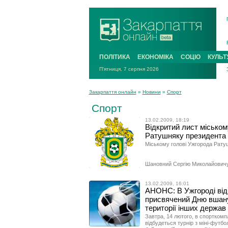
ПОЛІТИКА
ЕКОНОМІКА
СОЦІО
КУЛЬТ
П'ятниця, 7 серпня 2026
Закарпаття онлайн
»
Новини
»
Спорт
Спорт
13.02.2009, 18:19
Відкритий лист міськом
Ратушняку президента
Міському голові Ужгорода Рату
Шановний Сергію Миколайовичу
13.02.2009, 16:01
АНОНС: В Ужгороді відб
присвячений Дню вшану
території інших держав
Завтра, 14 лютого, в спорткомпл
відбудеться турнір з міні-футб