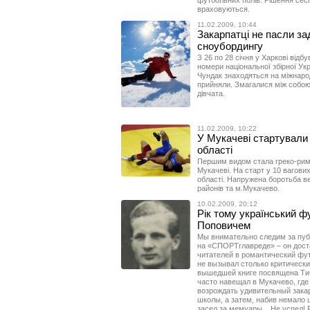
враховуються.
11.02.2009, 10:44
Закарпатці не пасли зад
сноубордингу
З 26 по 28 січня у Харкові відб
номери національної збірної Ук
Чундак знаходяться на міжнарод
прийняли. Змагалися між собою 
дівчата.
11.02.2009, 10:22
У Мукачеві стартували V
області
Першим видом стала греко-римс
Мукачеві. На старт у 10 вагових
області. Напружена боротьба ве
районів та м.Мукачево.
10.02.2009, 20:12
Рік тому український ф
Поповичем
Мы внимательно следим за пу
на «СПОРТглавреде» – он дост
читателей в романтический фут
не вызывал столько критически
вышедшей книге посвящена Тиб
часто навещал в Мукачево, гд
возрождать удивительный закар
школы, а затем, набив немало 
засел за мемуары... Не успел!