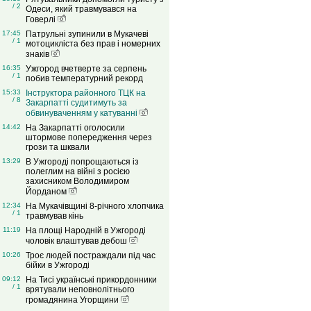
/ 2
Одеси, який травмувався на
Говерлі
17:45
Патрульні зупинили в Мукачеві
/ 1
мотоцикліста без прав і номерних
знаків
16:35
Ужгород вчетверте за серпень
/ 1
побив температурний рекорд
15:33
Інструктора районного ТЦК на
/ 8
Закарпатті судитимуть за
обвинуваченням у катуванні
14:42
На Закарпатті оголосили
штормове попередження через
грози та шквали
13:29
В Ужгороді попрощаються із
полеглим на війні з росією
захисником Володимиром
Йорданом
12:34
На Мукачівщині 8-річного хлопчика
/ 1
травмував кінь
11:19
На площі Народній в Ужгороді
чоловік влаштував дебош
10:26
Троє людей постраждали під час
бійки в Ужгороді
09:12
На Тисі українські прикордонники
/ 1
врятували неповнолітнього
громадянина Угорщини