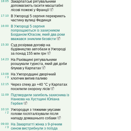
18:05
Закарпатські рятувальники
допомагають гасити масштабні
лісові пожежі у Франції
17:10
В Ужгороді 5 серпня перекриють
частину вулиці Фединця
16:00
В Ужгороді 5 серпня
попрощаються із захисником
Богданом Югасом, який два роки
вважався зниклим безвісти
15:30
Суд розірвав договір на
будівництво автобази в Ужгороді
за понад 155 млн грн
14:23
На Рахівщині рятувальники
розшукали туриста, який дві доби
блукав у Карпатах
13:08
На Ужгородщині дворічний
/ 3
хлопчик випив паливо
12:15
Через спеку до +40 °C у Карпатах
посилили охорону лісів
11:09
Підтвердили загибель захисника із
Нанкова на Хустщині Юліана
Гербея
10:10
Ужгородця з тяжкими укусами
/ 2
голови госпіталізували після
нападу домашнього собаки
09:00
На Закарпатті жінка з 9-річним
/ 3
сином вистрибнули з поїзда