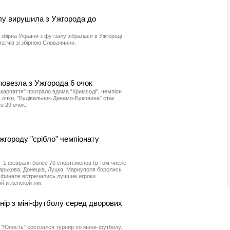
алу вирушила з Ужгорода до
 збірна України з футзалу зібралася в Ужгороді
атчів зі збірною Словаччини.
повезла з Ужгорода 6 очок
акарпаття" програло вдома "Кримсоді", чемпіон
в очки, "Будівельник-Динамо-Буковина" стає
о 29 очок.
жгороду "срібло" чемпіонату
 - 1 февраля более 70 спортсменов (в том числе
Харькова, Донецка, Луцка, Мариуполя боролись
В финале встречались лучшие игроки
й и женской лиг.
нір з міні-футболу серед дворових
 "Юность" состоялся турнир по мини-футболу.