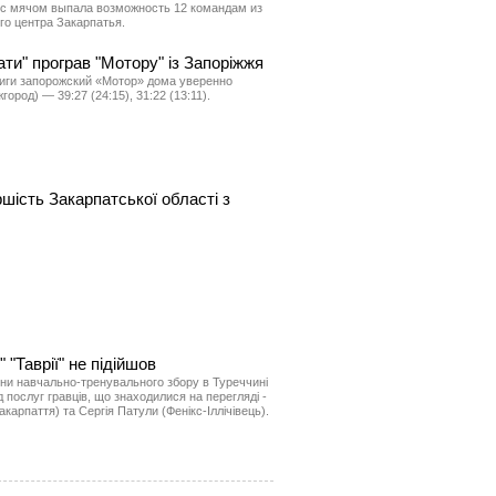
с мячом выпала возможность 12 командам из
о центра Закарпатья.
ти" програв "Мотору" із Запоріжжя
иги запорожский «Мотор» дома уверенно
род) — 39:27 (24:15), 31:22 (13:11).
ість Закарпатської області з
"Таврії" не підійшов
ини навчально-тренувального збору в Туреччині
 послуг гравців, що знаходилися на перегляді -
арпаття) та Сергія Патули (Фенікс-Іллічівець).