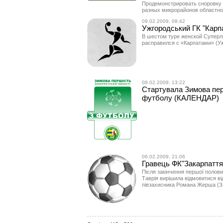
Продемонстрировать сноровку 
разных микрорайонов областног
09.02.2009, 08:42
Ужгородський ГК "Карпа
В шестом туре женской Суперл
расправился с «Карпатами» (Ужго
08.02.2009, 13:22
Стартувала Зимова перш
футболу (КАЛЕНДАР)
06.02.2009, 21:06
Гравець ФК"Закарпаття" 
Після закінчення першої полов
Таврія вирішила відмовитися від
півзахисника Романа Жерша (Зак