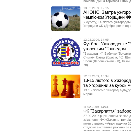
бойових дій на території інших 
13.02.2009, 09:15
АНОНС. Завтра ужгород
чемпіоном Угорщини ФК
У суботу, 14 лютого, ужгородсь
Угорщини ФК «Дебрецен» в одно
12.02.2009, 14:05
Футбол. Ужгородське "З
угорським "Гонведом"
"Закарпаття": Бабенко (Бондрівс
Симінін, Вайда (Браіла, 46), Шо
Ярош (Деревінський, 60), Ільчи
78).
12.02.2009, 10:34
13-15 лютого в Ужгород
та Угорщини за кубок ме
13-15 лютого в Ужгороді відбу
мера».
11.02.2009, 14:44
ФК "Закарпаття" заборо
27.09.2007 р. рішенням № 465 д
звільнення ФК «Закарпаття» від
полів стадіону «Авангард» на 20
стадіону виставляє рахунки за 
футбольних полів. Рішення сесії