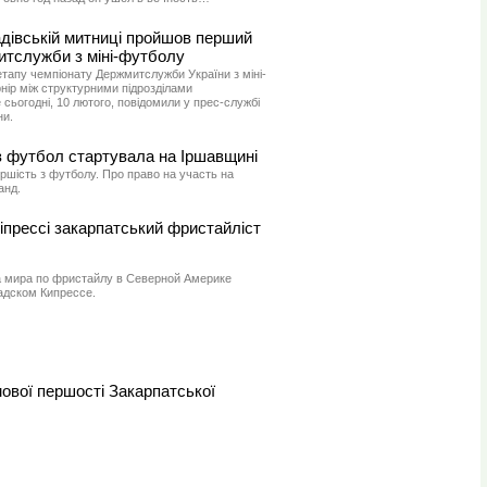
адівській митниці пройшов перший
итслужби з міні-футболу
тапу чемпіонату Держмитслужби України з міні-
нір між структурними підрозділами
 сьогодні, 10 лютого, повідомили у прес-службі
ни.
з футбол стартувала на Іршавщині
ршість з футболу. Про право на участь на
анд.
Кіпрессі закарпатський фристайліст
а мира по фристайлу в Северной Америке
адском Кипрессе.
ової першості Закарпатської