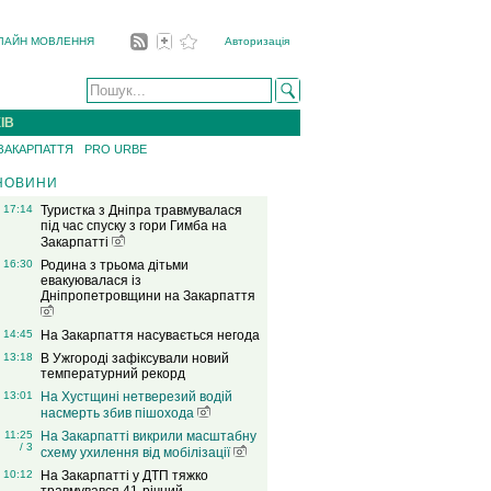
ЛАЙН МОВЛЕННЯ
Авторизація
ІВ
 ЗАКАРПАТТЯ
PRO URBE
НОВИНИ
17:14
Туристка з Дніпра травмувалася
під час спуску з гори Гимба на
Закарпатті
16:30
Родина з трьома дітьми
евакуювалася із
Дніпропетровщини на Закарпаття
14:45
На Закарпаття насувається негода
13:18
В Ужгороді зафіксували новий
температурний рекорд
13:01
На Хустщині нетверезий водій
насмерть збив пішохода
11:25
На Закарпатті викрили масштабну
/ 3
схему ухилення від мобілізації
10:12
На Закарпатті у ДТП тяжко