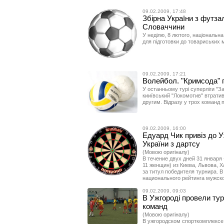
09.02.2009, 17:48
Збірна України з футз
Словаччини
У неділю, 8 лютого, національна
для підготовки до товариських м
09.02.2009, 17:21
Волейбол. "Кримсода" 
У останньому турі суперліги "З
кииївський "Локомотив" втрати
другим. Відразу у трох команд п
09.02.2009, 16:00
Едуард Чик привіз до У
України з дартсу
(Мовою оригіналу)
В течение двух дней 31 января
11 женщин) из Киева, Львова, 
за титул победителя турнира. 
национального рейтинга мужско
09.02.2009, 09:03
В Ужгороді провели тур
команд
(Мовою оригіналу)
В ужгородском спорткомплексе