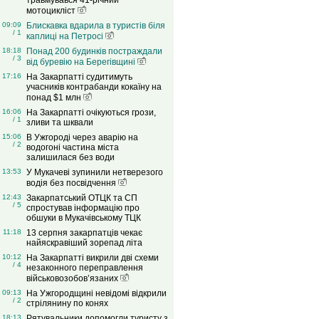
травмувався 41-річний
мотоцикліст
09:09
Блискавка вдарила в туристів біля
/ 1
каплиці на Петросі
18:18
Понад 200 будинків постраждали
/ 3
від буревію на Берегівщині
17:16
На Закарпатті судитимуть
учасників контрабанди кокаїну на
понад $1 млн
16:06
На Закарпатті очікуються грози,
/ 1
зливи та шквали
15:06
В Ужгороді через аварію на
/ 2
водогоні частина міста
залишилася без води
13:53
У Мукачеві зупинили нетверезого
водія без посвідчення
12:43
Закарпатський ОТЦК та СП
/ 5
спростував інформацію про
обшуки в Мукачівському ТЦК
11:18
13 серпня закарпатців чекає
найяскравіший зорепад літа
10:12
На Закарпатті викрили дві схеми
/ 4
незаконного переправлення
військовозобов’язаних
09:13
На Ужгородщині невідомі відкрили
/ 2
стрілянину по конях
18:13
Рятувальники допомогли туристу з