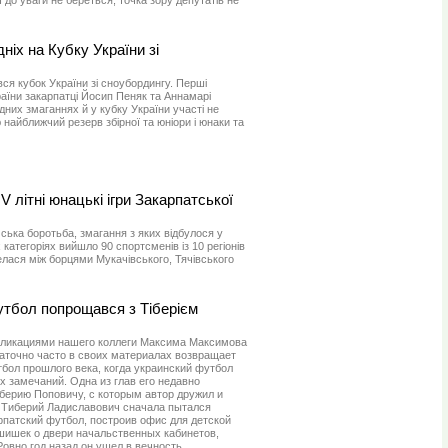
ніх на Кубку України зі
увся кубок України зі сноубордингу. Перші
раїни закарпатці Йосип Пеняк та Аннамарі
них змаганнях й у кубку України участі не
найближчий резерв збірної та юніори і юнаки та
 літні юнацькі ігри Закарпатської
ька боротьба, змагання з яких відбулося у
 категоріях вийшло 90 спортсменів із 10 регіонів
лася між борцями Мукачівського, Тячівського
утбол попрощався з Тіберієм
бликациями нашего коллеги Максима Максимова
аточно часто в своих материалах возвращает
бол прошлого века, когда украинский футбол
х замечаний. Одна из глав его недавно
ерию Поповичу, с которым автор дружил и
е Тиберий Ладиславович сначала пытался
патский футбол, построив офис для детской
шишек о двери начальственных кабинетов,
 Ровно год назад он ушел в вечность…