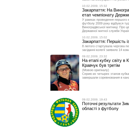
10.02.2009, 15:32
Закарпаття: На Виногр
етап чемпіонату Держм
У рамках проведення першого е
футболу 2009 року відбувся тур
Виноградівської митниці. Про це
Державної митної служби Украї
10.02.2009, 15:02
Закарпаття: Першість і
8 лютого стартувала чергова пе
засіданні колегії заявило 14 ком
09.02.2009, 23:32
На етапі кубку світу в 
Кравчук був третім
(Мовою оригіналу)
Серию их четырех этапов кубк
завершали соревнования в кан
09.02.2009, 19:43
Поточні результати Зим
області з футболу