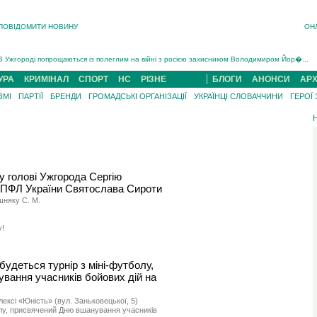
ПОВІДОМИТИ НОВИНУ
ОН
Інструктора районного ТЦК на Закарпатті судитимуть за обвинуваченням у катув...
В Ужгороді попрощаються із полеглим на війні з росією захисником Володимиром Йор�...
В Ужгороді 5 серпня попрощаються із захисником Богданом Югасом, який два роки �...
УРА
КРИМІНАЛ
СПОРТ
НС
РІЗНЕ
БЛОГИ
АНОНСИ
АРХ
Підтвердили загибель захисника із Нанкова на Хустщині Юліана Гербея (ФОТО)[/gree...
ЗМІ
ПАРТІЇ
БРЕНДИ
ГРОМАДСЬКІ ОРГАНІЗАЦІЇ
УКРАЇНЦІ СЛОВАЧЧИНИ
ГЕРОЇ
На війні з рф поліг військовий з Виноградова Ігнат Роздяловський (ФОТО)...
На Хустщині внаслідок ДТП за участі трьох авто постраждали 13 людей (ФОТО)...
Інструктора районного ТЦК на Закарпатті судитимуть за обвинувачен...
у голові Ужгорода Сергію
 ПФЛ України Святослава Сироти
шняку С. М.
!
удеться турнір з міні-футболу,
вання учасників бойових дій на
ексі «Юність» (вул. Заньковецької, 5)
олу, присвячений Дню вшанування учасників