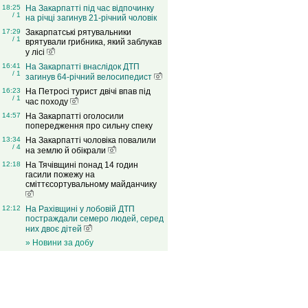
18:25
На Закарпатті під час відпочинку
/ 1
на річці загинув 21-річний чоловік
17:29
Закарпатські рятувальники
/ 1
врятували грибника, який заблукав
у лісі
16:41
На Закарпатті внаслідок ДТП
/ 1
загинув 64-річний велосипедист
16:23
На Петросі турист двічі впав під
/ 1
час походу
14:57
На Закарпатті оголосили
попередження про сильну спеку
13:34
На Закарпатті чоловіка повалили
/ 4
на землю й обікрали
12:18
На Тячівщині понад 14 годин
гасили пожежу на
сміттєсортувальному майданчику
12:12
На Рахівщині у лобовій ДТП
постраждали семеро людей, серед
них двоє дітей
» Новини за добу