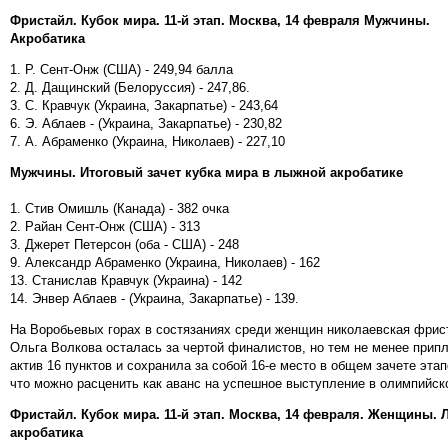
Фристайл. Кубок мира. 11-й этап. Москва, 14 февраля Мужчины.
Акробатика
1. Р. Сент-Онж (США) - 249,94 балла
2. Д. Дащинский (Белоруссия) - 247,86.
3. С. Кравчук (Украина, Закарпатье) - 243,64
6. Э. Аблаев - (Украина, Закарпатье) - 230,82
7. А. Абраменко (Украина, Николаев) - 227,10
Мужчины. Итоговый зачет кубка мира в лыжной акробатике
1. Стив Омишль (Канада) - 382 очка
2. Райан Сент-Онж (США) - 313
3. Джерет Петерсон (оба - США) - 248
9. Александр Абраменко (Украина, Николаев) - 162
13. Станислав Кравчук (Украина) - 142
14. Энвер Аблаев - (Украина, Закарпатье) - 139.
На Воробьевых горах в состязаниях среди женщин николаевская фрис
Ольга Волкова осталась за чертой финалистов, но тем не менее прип
актив 16 пунктов и сохранила за собой 16-е место в общем зачете этап
что можно расценить как аванс на успешное выступление в олимпийск
Фристайл. Кубок мира. 11-й этап. Москва, 14 февраля. Женщины.
акробатика