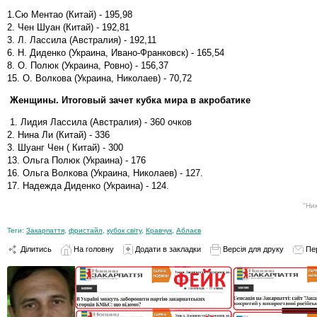
1.Сю Ментао (Китай) - 195,98
2. Чен Шуан (Китай) - 192,81
3. Л. Лассила (Австралия) - 192,11
6. Н. Диденко (Украина, Ивано-Франковск) - 165,54
8. О. Полюк (Украина, Ровно) - 156,37
15. О. Волкова (Украина, Николаев) - 70,72
Женщины. Итоговый зачет кубка мира в акробатике
1. Лидия Лассила (Австралия) - 360 очков
2. Нина Ли (Китай) - 336
3. Шуанг Чен ( Китай) - 300
13. Ольга Полюк (Украина) - 176
16. Ольга Волкова (Украина, Николаев) - 127.
17. Надежда Диденко (Украина) - 124.
"Ни
Теги:
Закарпаття
,
фристайл
,
кубок світу
,
Кравчук
,
Аблаєв
Ділитись
На головну
Додати в закладки
Версія для друку
Пе