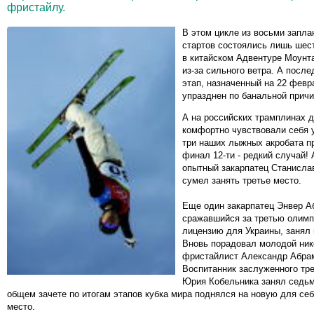
фристайлу.
В этом цикле из восьми запл
стартов состоялись лишь шес
в китайском Адвентуре Моунт
из-за сильного ветра. А после
этап, назначенный на 22 февр
упразднен по банальной причин
А на российских трамплинах 
комфортно чувствовали себя у
три наших лыжных акробата п
финал 12-ти - редкий случай! 
опытный закарпатец Станисла
сумел занять третье место.
Еще один закарпатец Энвер А
сражавшийся за третью олим
лицензию для Украины, занял 
Вновь порадовал молодой ник
фристайлист Александр Абра
Воспитанник заслуженного тр
Юрия Кобельника занял седьм
общем зачете по итогам этапов кубка мира поднялся на новую для себ
место.