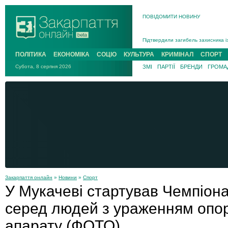
Інструктора районного ТЦК на Зак
ПОВІДОМИТИ НОВИНУ
В Ужгороді попрощаються із полег
В Ужгороді 5 серпня попрощаються
Підтвердили загибель захисника і
На війні з рф поліг військовий з 
ПОЛІТИКА
ЕКОНОМІКА
СОЦІО
КУЛЬТУРА
КРИМІНАЛ
СПОРТ
На війні загинув 26-річний військо
Субота, 8 серпня 2026
ЗМІ
ПАРТІЇ
БРЕНДИ
ГРОМАД
Закарпаття онлайн
»
Новини
»
Спорт
У Мукачеві стартував Чемпіонат
серед людей з ураженням опо
апарату (ФОТО)