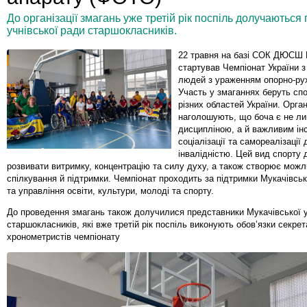
До організації змагань уже третій рік поспіль долучаються
учнівської ради старшокласників.
22 травня на базі СОК ДЮСШ
стартував Чемпіонат України з
людей з ураженням опорно-рух
Участь у змаганнях беруть сп
різних областей України. Орга
наголошують, що боча є не л
дисципліною, а й важливим ін
соціалізації та самореалізації
інвалідністю. Цей вид спорту
розвивати витримку, концентрацію та силу духу, а також створює можл
спілкування й підтримки. Чемпіонат проходить за підтримки Мукачівськ
та управління освіти, культури, молоді та спорту.
До проведення змагань також долучилися представники Мукачівської у
старшокласників, які вже третій рік поспіль виконують обов’язки секрет
хронометристів чемпіонату