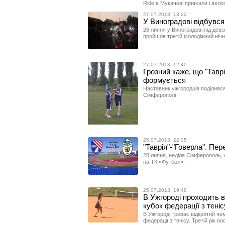
Ride в Мукачеві приїхали і вел
27.07.2013, 13:22
У Виноградові відбувся 
26 липня у Виноградові під дев
пройшов третій молодіжний нічни
27.07.2013, 12:40
Грозний каже, що "Таврія
формується
Наставник ужгородців поділивс
Сімферополі
25.07.2013, 22:05
"Таврія"-"Говерла". Пе
28 липня, неділя Сімферополь, 
на ТК «Футбол».
25.07.2013, 19:48
В Ужгороді проходить в
кубок федерації з тені
В Ужгороді триває відкритий чем
федерації з тенісу. Третій рік 