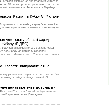
а нагороди змагаються представники Ужгорода,
 А вже 28 липня організатори чекають на гостей
оломиї, Хмельницька, Тернополя та Чернівців.
ником "Карпат" в Кубку ЄГФ стане
уби дізналися суперників у єврокубках. Чемпіон
у жовтні зіграє проти "Жальгіріса" з міста Каунас
нал чемпіонату області серед
олейболу (ВІДЕО)
д" відбувся фінал чемпіонату Закарпатської
ного волейболу. За нагороди боролися
родського, Мукачівського, Свалявського районів
а "Карпати" відправляться на
я відправилися на збір в Берегово. Там, на базі
проведуть свій другий підготовчий збір.
мене немає претензій до гравців»
Говерли» В'ячеслав Грозний повідомив після
атчевій прес-конференції наступне: