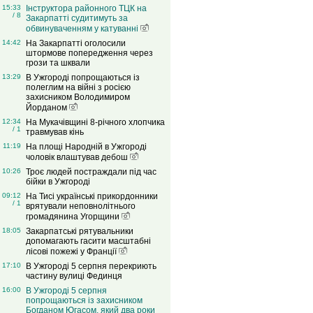
15:33
Інструктора районного ТЦК на
/ 8
Закарпатті судитимуть за
обвинуваченням у катуванні
14:42
На Закарпатті оголосили
штормове попередження через
грози та шквали
13:29
В Ужгороді попрощаються із
полеглим на війні з росією
захисником Володимиром
Йорданом
12:34
На Мукачівщині 8-річного хлопчика
/ 1
травмував кінь
11:19
На площі Народній в Ужгороді
чоловік влаштував дебош
10:26
Троє людей постраждали під час
бійки в Ужгороді
09:12
На Тисі українські прикордонники
/ 1
врятували неповнолітнього
громадянина Угорщини
18:05
Закарпатські рятувальники
допомагають гасити масштабні
лісові пожежі у Франції
17:10
В Ужгороді 5 серпня перекриють
частину вулиці Фединця
16:00
В Ужгороді 5 серпня
попрощаються із захисником
Богданом Югасом, який два роки