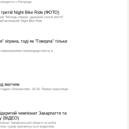
осипедисти з Ужгорода.
третій Night Bike Ride (ФОТО)
ізом "Молодь обирає здоровий спосіб життя"
й велопробіг Night Bike Ride.
" зіграна, тоді як "Говерла" тільки
я міркуваннями напередодні матчу в
ред матчем
стадіон «Локомотив». 16.30. Пряма трансляція
ідкритий чемпіонат Закарпаття та
су (ВІДЕО)
піонат Закарпатської області та кубок
поспіль турнір присвячується видатним