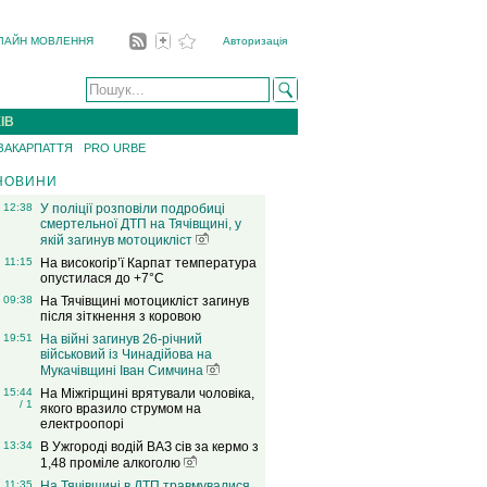
ЛАЙН МОВЛЕННЯ
Авторизація
ІВ
 ЗАКАРПАТТЯ
PRO URBE
НОВИНИ
12:38
У поліції розповіли подробиці
смертельної ДТП на Тячівщині, у
якій загинув мотоцикліст
11:15
На високогір’ї Карпат температура
опустилася до +7°C
09:38
На Тячівщині мотоцикліст загинув
після зіткнення з коровою
19:51
На війні загинув 26-річний
військовий із Чинадійова на
Мукачівщині Іван Симчина
15:44
На Міжгірщині врятували чоловіка,
/ 1
якого вразило струмом на
електроопорі
13:34
В Ужгороді водій ВАЗ сів за кермо з
1,48 проміле алкоголю
11:35
На Тячівщині в ДТП травмувалися