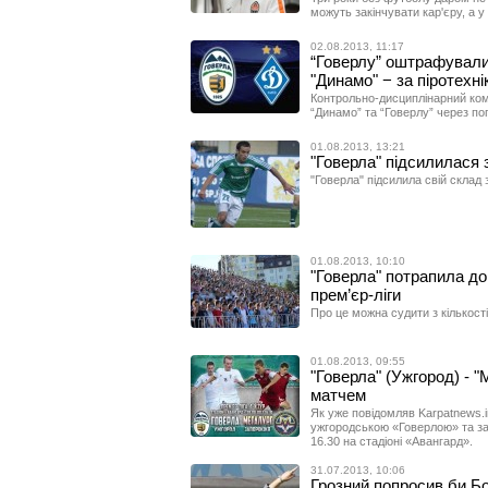
можуть закінчувати кар'єру, а 
02.08.2013, 11:17
“Говерлу” оштрафували 
"Динамо" − за піротехні
Контрольно-дисциплінарний ком
“Динамо” та “Говерлу” через пог
01.08.2013, 13:21
"Говерла" підсилилася 
"Говерла" підсилила свій склад 
01.08.2013, 10:10
"Говерла" потрапила до
прем’єр-ліги
Про це можна судити з кількості
01.08.2013, 09:55
"Говерла" (Ужгород) - 
матчем
Як уже повідомляв Karpatnews.in
ужгородською «Говерлою» та за
16.30 на стадіоні «Авангард».
31.07.2013, 10:06
Грозний попросив би Бо