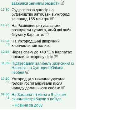
вважався зниклим безвісти
15:30
Суд розірвав договір на
будівництво автобази в Ужгороді
за понад 155 млн грн
14:23
На Рахівщині рятувальники
розшукали туриста, який дві доби
блукав у Карпатах
13:08
На Ужгородщині дворічний
/ 3
хлопчик випив паливо
12:15
Через спеку до +40 °C у Карпатах
посилили охорону лісів
11:09
Підтвердили загибель захисника із
Нанкова на Хустщині Юліана
Гербея
10:10
Ужгородця з тяжкими укусами
/ 2
голови госпіталізували після
нападу домашнього собаки
09:00
На Закарпатті жінка з 9-річним
/ 3
сином вистрибнули з поїзда
» Новини за добу