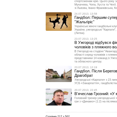
спортсменам крю. Цього року з
Мукачева, Чопа, Хуста та Чехії.
зі Львова, Івано-Франківська, К
24.07.2013, 13:58
Гандбол: Першим супер
"Жальгіріс"
Українські жіночі гандбольні кл
України, ужгородські "Карпати", 
(Литва).
23.07.2013, 13:25
В Ужгороді відбувся фі
чоловіків з пляжного в
В Ужгороді на стадіоні "Авангар
області серед чоловіків з пляж
представники 14 команд із Ужго
та обласного центру.
23.07.2013, 12:19
Гандбол. Після Берегов
Драгобрат
Ужгородські «Карпати» з 23 липн
УСБ «Закарпаття», гандболістки 
20.07.2013, 22:45
В'ячеслав Грозний: «У 
Головний тренер ужгородської «
гри з «Динамо» (1:2) на післям
Сторінка 217 з 502