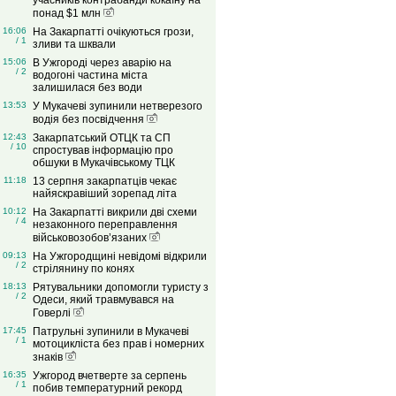
учасників контрабанди кокаїну на
понад $1 млн
16:06
На Закарпатті очікуються грози,
/ 1
зливи та шквали
15:06
В Ужгороді через аварію на
/ 2
водогоні частина міста
залишилася без води
13:53
У Мукачеві зупинили нетверезого
водія без посвідчення
12:43
Закарпатський ОТЦК та СП
/ 10
спростував інформацію про
обшуки в Мукачівському ТЦК
11:18
13 серпня закарпатців чекає
найяскравіший зорепад літа
10:12
На Закарпатті викрили дві схеми
/ 4
незаконного переправлення
військовозобов’язаних
09:13
На Ужгородщині невідомі відкрили
/ 2
стрілянину по конях
18:13
Рятувальники допомогли туристу з
/ 2
Одеси, який травмувався на
Говерлі
17:45
Патрульні зупинили в Мукачеві
/ 1
мотоцикліста без прав і номерних
знаків
16:35
Ужгород вчетверте за серпень
/ 1
побив температурний рекорд