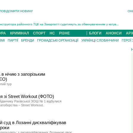
ПОВІДОМИТИ НОВИНУ
ОН
На війні загинув 26-річний військовий із Чинадійова на Мукачівщині Іван Симчин...
Інструктора районного ТЦК на Закарпатті судитимуть за обвинуваченням у катув...
В Ужгороді попрощаються із полеглим на війні з росією захисником Володимиром Йор�...
В Ужгороді 5 серпня попрощаються із захисником Богданом Югасом, який два роки �...
УРА
КРИМІНАЛ
СПОРТ
НС
РІЗНЕ
БЛОГИ
АНОНСИ
АРХ
Підтвердили загибель захисника із Нанкова на Хустщині Юліана Гербея (ФОТО)[/gree...
ЗМІ
ПАРТІЇ
БРЕНДИ
ГРОМАДСЬКІ ОРГАНІЗАЦІЇ
УКРАЇНЦІ СЛОВАЧЧИНИ
ГЕРОЇ
На війні з рф поліг військовий з Виноградова Ігнат Роздяловський (ФОТО)...
На війні загинув 26-річний військовий із Чинадійова на Мукачівщині �...
 в нічию з запорізьким
ДЕО)
ртий тур
я зі Street Workout (ФОТО)
йданчику Рахівської ЗОШ № 1 відбулися
гатоборства – Street Workout.
 суд в Лозанні дискваліфікував
 роки
 проходять: з дискваліфікованих Лозанною двоє