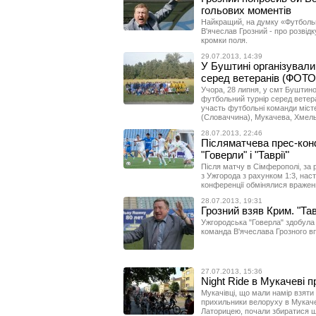
гольових моментів
Найкращий, на думку «Футбольно
В'ячеслав Грозний - про розвідку
кромки поля.
29.07.2013, 14:39
У Буштині організувал
серед ветеранів (ФОТО
Учора, 28 липня, у смт Буштино
футбольний турнір серед ветера
участь футбольні команди міс
(Словаччина), Мукачева, Хмель
28.07.2013, 22:46
Післяматчева прес-кон
"Говерли" і "Таврії"
Після матчу в Сімферополі, за 
з Ужгорода з рахунком 1:3, наст
конференції обмінялися вражен
28.07.2013, 19:31
Грозний взяв Крим. "Тавр
Ужгородська "Говерла" здобула 
команда В'ячеслава Грозного вп
27.07.2013, 15:36
Night Ride в Мукачеві 
Мукачівці, що мали намір взяти
прихильники велоруху в Мукачев
Латорицею, почали збиратися ще