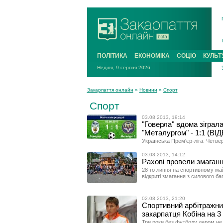
ПОЛІТИКА
ЕКОНОМІКА
СОЦІО
КУЛЬТ
Неділя, 9 серпня 2026
Закарпаття онлайн
»
Новини
»
Спорт
Спорт
03.08.2013, 19:14
"Говерла" вдома зіграла
"Металургом" - 1:1 (ВІ
Українська Прем'єр-ліга. Четве
03.08.2013, 14:12
Рахові провели змаганн
28-го липня на спортивному ма
відкриті змагання з силового ба
02.08.2013, 21:20
Спортивний арбітражний
закарпатця Кобіна на 3
Три роки без футболу даром не