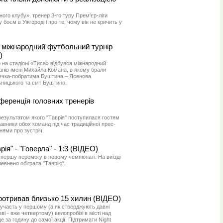
го клубу», тренер 3-го туру Прем'єр-ліги
 боєм в Ужгороді і про те, чому він не кричить у
и міжнародний футбольний турнір
)
 на стадіоні «Тиса» відбувся міжнародний
нів імені Михайла Комана, в якому брали
течка-побратима Буштина – Ясенова
ницького та смт Буштино.
ференція головних тренерів
результатом якого "Таврія" поступилася гостям
авники обох команд під час традиційної прес-
нями про зустріч.
ія" - "Говерла" - 1:3 (ВІДЕО)
першу перемогу в новому чемпіонаті. На виїзді
евнено обіграла "Таврію".
протривав близько 15 хилин (ВІДЕО)
 участь у першому (а як стверджують давні
і - вже четвертому) велопробізі в місті над
 за годину до самої акції. Підтримати Night