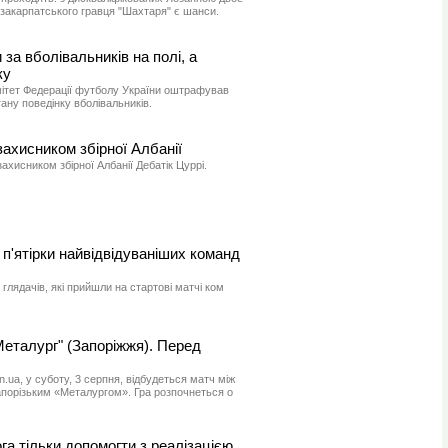
у закарпатського гравця "Шахтаря" є шанси.
за вболівальників на полі, а
ку
ітет Федерації футболу України оштрафував
ану поведінку вболівальників.
захисником збірної Албанії
захисником збірної Албанії Дебатік Цуррі.
 п'ятірки найвідвідуваніших команд
 глядачів, які прийшли на стартові матчі ком
"Металург" (Запоріжжя). Перед
.ua, у суботу, 3 серпня, відбудеться матч між
порізьким «Металургом». Гра розпочнеться о
га тільки допомогти з реалізацією