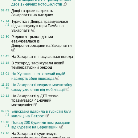
двоє 17-річних мотоциклістів
09:43
Дощі та грози накриють
Закарпаття на вихідних
17:14
Туристка з Дніпра травмувалася
/ 1
під час спуску з гори Гимба на
Закарпатті
16:30
Родина з трьома дітьми
евакуювалася із
Дніпропетровщини на Закарпаття
14:45
На Закарпаття насувається негода
13:18
В Ужгороді зафіксували новий
температурний рекорд
13:01
На Хустщині нетверезий водій
насмерть збив пішохода
11:25
На Закарпатті викрили масштабну
/ 10
схему ухилення від мобілізації
10:12
На Закарпатті у ДТП тяжко
травмувався 41-річний
мотоцикліст
09:09
Блискавка вдарила в туристів біля
/ 1
каплиці на Петросі
18:18
Понад 200 будинків постраждали
/ 3
від буревію на Берегівщині
17:16
На Закарпатті судитимуть