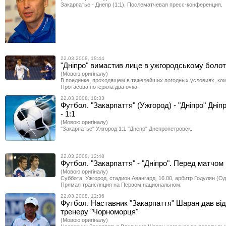
Закарпатье - Днепр (1:1). Послематчевая пресс-конференция.
22.03.2008, 18:44
"Дніпро" вимастив лице в ужгородському болот
(Мовою оригіналу)
В поединке, проходящем в тяжелейших погодных условиях, ко
Протасова потеряла два очка.
22.03.2008, 18:33
Футбол. "Закарпаття" (Ужгород) - "Дніпро" Дні
- 1:1
(Мовою оригіналу)
"Закарпатье" Ужгород 1:1 "Днепр" Днепропетровск.
22.03.2008, 12:48
Футбол. "Закарпаття" - "Дніпро". Перед матчом
(Мовою оригіналу)
Суббота, Ужгород, стадион Авангард, 16.00, арбитр Годулян (Од
Прямая трансляция на Первом национальном.
22.03.2008, 12:36
Футбол. Наставник "Закарпаття" Шаран дав від
тренеру "Чорноморця"
(Мовою оригіналу)