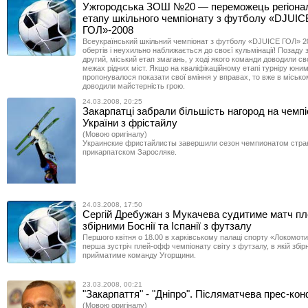
Ужгородська ЗОШ №20 — переможець регіона
етапу шкільного чемпіонату з футболу «DJUIC
ГОЛ»-2008
Всеукраїнський шкільний чемпіонат з футболу «DJUICE ГОЛ» 2
обертів і неухильно наближається до своєї кульмінації! Позаду
другий, міський етап змагань, у ході якого команди доводили с
межах рідних міст. Якщо на кваліфікаційному етапі турніру юни
пропонувалося показати свої вміння у вправах, то вже в міськом
доводили майстерність грою.
24.03.2008, 20:25
Закарпатці забрали більшість нагород на чемпіо
України з фрістайлу
(Мовою оригіналу)
Украинские фристайлисты завершили сезон чемпионатом стра
прикарпатском Заросляке.
24.03.2008, 17:50
Сергій Дребужан з Мукачева судитиме матч п
збірними Боснії та Іспанії з футзалу
Першого квітня о 18.00 в харківському палаці спорту «Локомот
перша зустріч плей-офф чемпіонату світу з футзалу, в якій збір
прийматиме команду Угорщини.
23.03.2008, 00:21
"Закарпаття" - "Дніпро". Післяматчева прес-ко
(Мовою оригіналу)