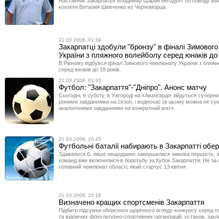
Наставник Закарпатья Владимир Шаран негодует по поводу вы
коллеги Виталия Шевченко из Черноморца.
22.03.2008, 01:39
Закарпатці здобули "бронзу" в фіналі Зимового
України з пляжного волейболу серед юнаків до 
В Рівному відбувся фінал Зимового чемпіонату України з пляжн
серед юнаків до 18 років.
22.03.2008, 01:33
Футбол: "Закарпаття"-"Дніпро". Анонс матчу
Сьогодні, в суботу, в Ужгороді на «Авангарді» зійдуться суперн
різними завданнями на сезон, і водночас (в цьому можна не су
аналогічними завданнями на конкретний матч.
21.03.2008, 20:45
Футбольні баталії набирають в Закарпатті обер
Здавалося б, лише нещодавно завершилася зимова першість, а
команд вже включилися в боротьбу за Кубок Закарпаття. Не за 
головний чемпіонат області, який стартує 13 квітня.
21.03.2008, 20:18
Визначено кращих спортсменів Закарпаття
Підбито підсумки обласного щорічного ог­ля­ду-конкурсу серед 
та відомчих фізкультурно-спортивних організацій, установ, закла