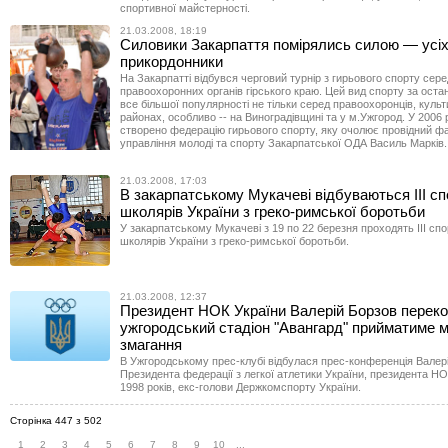
спортивної майстерності.
21.03.2008, 18:19
Силовики Закарпаття помірялись силою — усі
прикордонники
На Закарпатті відбувся черговий турнір з гирьового спорту сере
правоохоронних органів гірського краю. Цей вид спорту за оста
все більшої популярності не тільки серед правоохоронців, культи
районах, особливо -- на Виноградівщині та у м.Ужгород. У 2006 р
створено федерацію гирьового спорту, яку очолює провідний ф
управління молоді та спорту Закарпатської ОДА Василь Марків.
21.03.2008, 17:03
В закарпатському Мукачеві відбуваються ІІІ спо
школярів України з греко-римської боротьби
У закарпатському Мукачеві з 19 по 22 березня проходять ІІІ спор
школярів України з греко-римської боротьби.
21.03.2008, 12:37
Президент НОК України Валерій Борзов переко
ужгородський стадіон "Авангард" прийматиме м
змагання
В Ужгородському прес-клубі відбулася прес-конференція Валер
Президента федерації з легкої атлетики України, президента НО
1998 років, екс-голови Держкомспорту України.
Сторінка 447 з 502
1
2
3
4
5
6
7
8
9
10
...