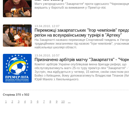
Матч ужгородського "Закарпаття" проти одеського "Чорноморця
вирішить у боротьбі за виживання у Прем'єр-лізі.
13.04.2010, 12:07
Переможці закарпатських "Ігор чемпіонів" пред
регіон на всеукраїнському турнірі в "Артеку"
На Закарпатті названо переможця Спортивний тиждень в Ужгор
традиційними змаганнями під назвою "Ігри чемпіонів", учасника
найсильніші школярі області.
13.04.2010, 10:57
Призначено арбітрів матчу "Закарпаття" - "Чор
Комітет арбітрів України опублікував імена бригади рефері, що
обслуговуватимуть матч 25-го туру прем'єр-ліги "Закарпаття" -
Зустріч, яка відбудеться у четвер, 15 квітня, своїм свистком ро
Бойко з Київщини, йому допомагатимуть Владислав Тіпанов (Киї
Юрій Маніло з Хмельницького.
Сторінка 370 з 502
1
2
3
4
5
6
7
8
9
10
...