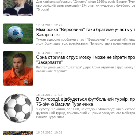
Для капітана київського "Динамо" кінця 1960-х років Василя Тур
сьогоднішній день знаковий - 17-го квітня чудовому футболісто
75 років!
17.04.2010, 12:22
Міжгірська "Верховина" таки братиме участь у 
Закарпаття
Туман відносно проблеми участі "Верховини" у цьогорічній пер
з футболу, здається, розсіюється. Приємно, що з позитивним р
16.04.2010, 18:57
Срна отримав струс мозку і може не зіграти пр
"Закарпаття"
Капітан донецького "Шахтаря" Даріо Срна отримав струс мозку 
львівських "Карпат".
16.04.2010, 17:23
В Ужгороді, відбудеться футбольний турнір, п
75-річчю Василя Турянчика
У суботу, 17 квітня, об 11.00, на стадіоні "Авангард", що в Ужгор
футбольний турнір, присвячений 75-річчю заслуженого майстр
Василя Турянчика.
16.04.2010, 10:01