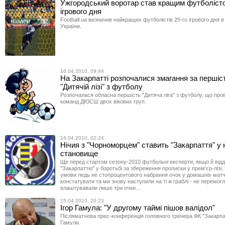
Ужгородський воротар став кращим футболісто
ігрового дня
Football.ua визначив найкращих футболістів 25-го ігрового дня в
України.
16.04.2010, 09:44
На Закарпатті розпочалися змагання за першіс
"Дитячій лізі" з футболу
Розпочалася обласна першість "Дитяча ліга" з футболу, що про
команд ДЮСШ двох вікових груп.
16.04.2010, 02:24
Нічия з "Чорноморцем" ставить "Закарпаття" у
становище
Ще перед стартом сезону-2010 футбольні експерти, якщо й від
"Закарпаттю" у боротьбі за збереження прописки у прем'єр-лізі, 
умови ледь не стопроцентового набрання очок у домашніх мат
констатувати та ми знову наступили на ті ж граблі - не перемогл
влаштувавали лише три очки...
15.04.2010, 20:23
Ігор Гамула: "У другому таймі пішов валідол"
Післяматчева прес-конференція головного тренера ФК "Закарпат
Гамули.