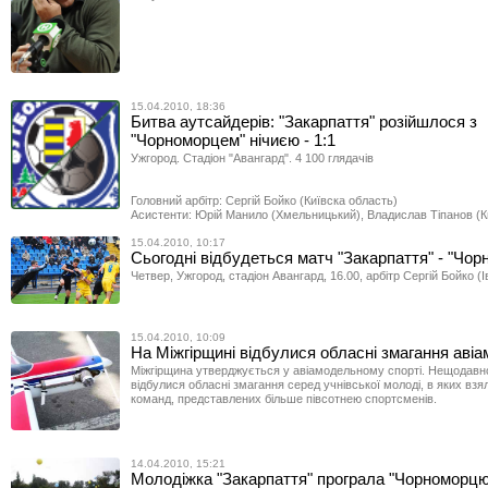
15.04.2010, 18:36
Битва аутсайдерів: "Закарпаття" розійшлося з
"Чорноморцем" нічиєю - 1:1
Ужгород. Стадіон "Авангард". 4 100 глядачів
Головний арбітр: Сергій Бойко (Київска область)
Асистенти: Юрій Манило (Хмельницький), Владислав Тіпанов (К
15.04.2010, 10:17
Сьогодні відбудеться матч "Закарпаття" - "Чо
Четвер, Ужгород, стадіон Авангард, 16.00, арбітр Сергій Бойко (Ів
15.04.2010, 10:09
На Міжгірщині відбулися обласні змагання авіа
Міжгірщина утверджується у авіамодельному спорті. Нещодавно
відбулися обласні змагання серед учнівської молоді, в яких взя
команд, представлених більше півсотнею спортсменів.
14.04.2010, 15:21
Молодіжка "Закарпаття" програла "Чорноморцю