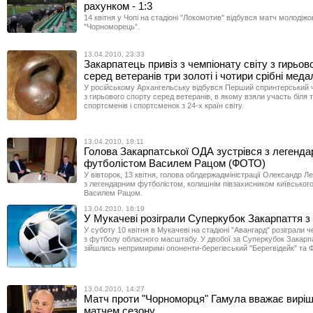
рахунком - 1:3
14 квітня у Чопі на стадіоні "Локомотив" відбувся матч молодіжо
"Чорноморець".
13.04.2010, 23:33
Закарпатець привіз з чемпіонату світу з гирьов
серед ветеранів три золоті і чотири срібні меда
У російському Архангельську відбувся Перший спринтерський ч
з гирьового спорту серед ветеранів, в якому взяли участь біля 
спортсменів і спортсменок з 24-х країн світу.
13.04.2010, 18:11
Голова Закарпатської ОДА зустрівся з легенд
футболістом Василем Рацом (ФОТО)
У вівторок, 13 квітня, голова облдержадміністрації Олександр Л
з легендарним футболістом, колишнім півзахисником київськог
Василем Рацом.
13.04.2010, 16:19
У Мукачеві розіграли Суперкубок Закарпаття 
У суботу 10 квітня в Мукачеві на стадіоні "Авангард" розіграли 
з футболу обласного масштабу. У двобої за Суперкубок Закарп
зійшлись непримиримі опоненти-берегівський "Берегвідейк" та 
13.04.2010, 14:27
Матч проти "Чорноморця" Гамула вважає вирі
матчем сезону