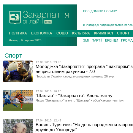
ПОВІДОМИТИ НОВИНУ
Інструктора районного ТЦК на Зак
В Ужгороді попрощаються із полег
В Ужгороді 5 серпня попрощаються
ПОЛІТИКА
ЕКОНОМІКА
СОЦІО
КУЛЬТУРА
КРИМІНАЛ
СПОРТ
Підтвердили загибель захисника і
Четвер, 6 серпня 2026
ЗМІ
ПАРТІЇ
БРЕНДИ
ГРОМАД
На війні з рф поліг військовий з 
На Хустщині внаслідок ДТП за уча
Інструктора районного ТЦК на Зак
Спорт
17.04.2010, 23:48
Молодіжка "Закарпаття" програла "шахтарям" з
непристойним рахунком - 7:0
Першість України серед молодіжних команд. 26 тур.
17.04.2010, 16:20
"Шахтар" - "Закарпаття". Анонс матчу
Якщо "Закарпаття" в еліті, "Шахтар" - обов'язково чемпіон
17.04.2010, 12:48
Василь Турянчик: "На день народження запрош
друзів до Ужгорода"