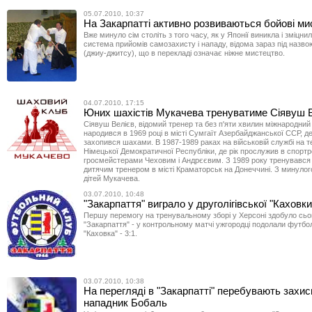
05.07.2010, 10:37
На Закарпатті активно розвиваються бойові ми
Вже минуло сім століть з того часу, як у Японії виникла і зміцни
система прийомів самозахисту і нападу, відома зараз під назв
(джиу-джитсу), що в перекладі означає ніжне мистецтво.
04.07.2010, 17:15
Юних шахістів Мукачева тренуватиме Сіявуш 
Сіявуш Велієв, відомий тренер та без п'яти хвилин міжнародни
народився в 1969 році в місті Сумгаїт Азербайджанської ССР, де 
захопився шахами. В 1987-1989 раках на військовій службі на те
Німецької Демократичної Республіки, де рік прослужив в спортр
гросмейстерами Чеховим і Андрєєвим. З 1989 року тренувався
дитячим тренером в місті Краматорськ на Донеччині. З минулог
дітей Мукачева.
03.07.2010, 10:48
"Закарпаття" виграло у друголігівської "Каховки"
Першу перемогу на тренувальному зборі у Херсоні здобуло сьог
"Закарпаття" - у контрольному матчі ужгородці подолали футбо
"Каховка" - 3:1.
03.07.2010, 10:38
На перегляді в "Закарпатті" перебувають захис
нападник Бобаль