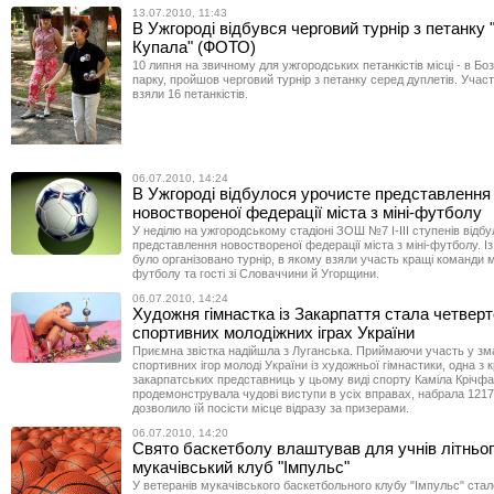
13.07.2010, 11:43
В Ужгороді відбувся черговий турнір з петанку 
Купала" (ФОТО)
10 липня на звичному для ужгородських петанкістів місці - в Б
парку, пройшов черговий турнір з петанку серед дуплетів. Учас
взяли 16 петанкістів.
06.07.2010, 14:24
В Ужгороді відбулося урочисте представлення
новоствореної федерації міста з міні-футболу
У неділю на ужгородському стадіоні ЗОШ №7 I-III ступенів відб
представлення новоствореної федерації міста з міні-футболу. Із 
було організовано турнір, в якому взяли участь кращі команди мі
футболу та гості зі Словаччини й Угорщини.
06.07.2010, 14:24
Художня гімнастка із Закарпаття стала четвер
спортивних молодіжних іграх України
Приємна звістка надійшла з Луганська. Приймаючи участь у зма
спортивних ігор молоді України із художньої гімнастики, одна з
закарпатських представниць у цьому виді спорту Каміла Крічф
продемонструвала чудові виступи в усіх вправах, набрала 1217
дозволило їй посісти місце відразу за призерами.
06.07.2010, 14:20
Свято баскетболу влаштував для учнів літньо
мукачівський клуб "Імпульс"
У ветеранів мукачівського баскетбольного клубу "Імпульс" стал