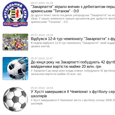
06.07.2010, 01:24
"Закарпаття" зіграло внічию з дебютантом перш
армянським "Титаном" - 0:0
До другої нічиєї звело поєдинок ужгородське "Закарпаття" на 
зборі. У наших виявилося замало аргументів для здобуття звитя
армянським "Титаном" - 0:0.
05.07.2010, 15:16
Відбувся 12-й тур чемпіонату "Закарпаття" з ф
В неділю відбувся 12-й тур чемпіонату "Закарпаття", який подар
цікавих матчів.
05.07.2010, 11:47
До кінця року на Закарпатті побудують 42 фут
майданчики вартістю майже 20 млн. грн
У Закарпатті до кінця року влада планує побудувати 42 футбол
загальною вартістю майже 20 млн. грн.
05.07.2010, 10:53
У Хусті завершився ІІ Чемпіонат з футболу се
школярів
У Хусті завершився ІІ Чемпіонат міста з футболу сезону 2009-2
школярів.