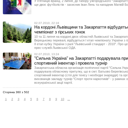
У п'ятницю вранці, 2 липня, до табору ужгородського "Закарпат
ще двоє футболістів - захисник Іван Лень та нападник Матвій Б
02.07.2010, 22:16
На кордоні Львівщини та Закарпаття відбудеть
чемпіонат з гірських гонок
10 та 11 липня на кордоні двох областей Львівської та Закарпатс
Верецькому перевалі, відбудеться І етап чемпіонату України з гі
ІІ етап кубку України з ралі "Львівський стандарт - 2010". Про ц
прес-службі Львівської ОДА.
02.07.2010, 13:24
"Сильна Україна" на Закарпатті подарувала пр
спортивний інвентар і провела турнір
Закарпатська обласна організація політичної партії "Сильна Укр
подарувала обласному притулку, що в смт. Батьово Берегівсько
спортивний інвентар (стіл для тенісу і необхідні знаряддя) та ор
вихованців закладу турнір "Спорт проти наркотиків" - у рамках
всеукраїнської акції партії.
Сторінка 360 з 502
1
2
3
4
5
6
7
8
9
10
...