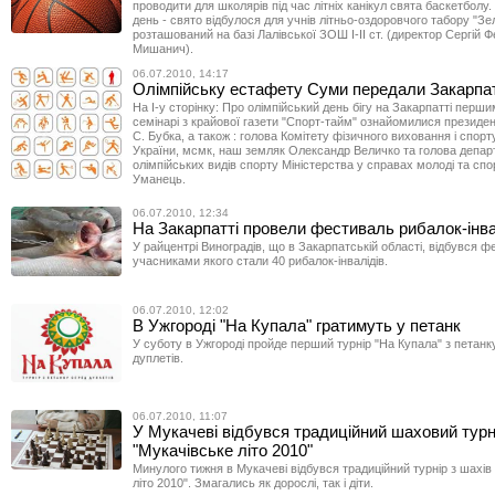
проводити для школярів під час літніх канікул свята баскетболу. 
день - свято відбулося для учнів літньо-оздоровчого табору "Зе
розташований на базі Лалівської ЗОШ I-II ст. (директор Сергій 
Мишанич).
06.07.2010, 14:17
Олімпійську естафету Суми передали Закарпа
На І-у сторінку: Про олімпійський день бігу на Закарпатті перши
семінарі з крайової газети "Спорт-тайм" ознайомилися президе
С. Бубка, а також : голова Комітету фізичного виховання і спор
України, мсмк, наш земляк Олександр Величко та голова депа
олімпійських видів спорту Міністерства у справах молоді та спо
Уманець.
06.07.2010, 12:34
На Закарпатті провели фестиваль рибалок-інва
У райцентрі Виноградів, що в Закарпатській області, відбувся ф
учасниками якого стали 40 рибалок-інвалідів.
06.07.2010, 12:02
В Ужгороді "На Купала" гратимуть у петанк
У суботу в Ужгороді пройде перший турнір "На Купала" з петанк
дуплетів.
06.07.2010, 11:07
У Мукачеві відбувся традиційний шаховий турн
"Мукачівське літо 2010"
Минулого тижня в Мукачеві відбувся традиційний турнір з шахів
літо 2010". Змагались як дорослі, так і діти.