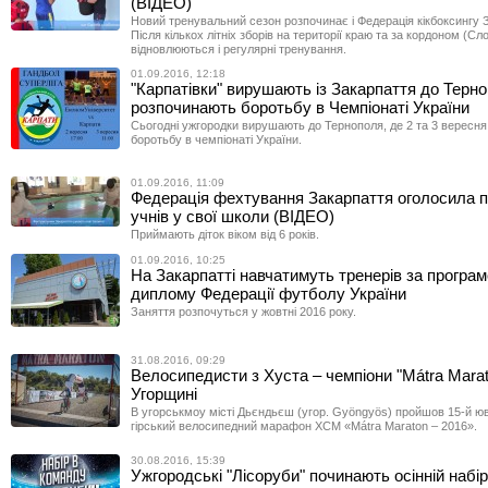
(ВІДЕО)
Новий тренувальний сезон розпочинає і Федерація кікбоксингу 
Після кількох літніх зборів на території краю та за кордоном (Сл
відновлюються і регулярні тренування.
01.09.2016, 12:18
"Карпатівки" вирушають із Закарпаття до Терно
розпочинають боротьбу в Чемпіонаті України
Сьогодні ужгородки вирушають до Тернополя, де 2 та 3 вересня
боротьбу в чемпіонаті України.
01.09.2016, 11:09
Федерація фехтування Закарпаття оголосила п
учнів у свої школи (ВІДЕО)
Приймають діток віком від 6 років.
01.09.2016, 10:25
На Закарпатті навчатимуть тренерів за програм
диплому Федерації футболу України
Заняття розпочуться у жовтні 2016 року.
31.08.2016, 09:29
Велосипедисти з Хуста – чемпіони "Mátra Marat
Угорщині
В угорськмоу місті Дьєндьєш (угор. Gyöngyös) пройшов 15-й ю
гірський велосипедний марафон XCM «Mátra Maraton – 2016».
30.08.2016, 15:39
Ужгородські "Лісоруби" починають осінній набір