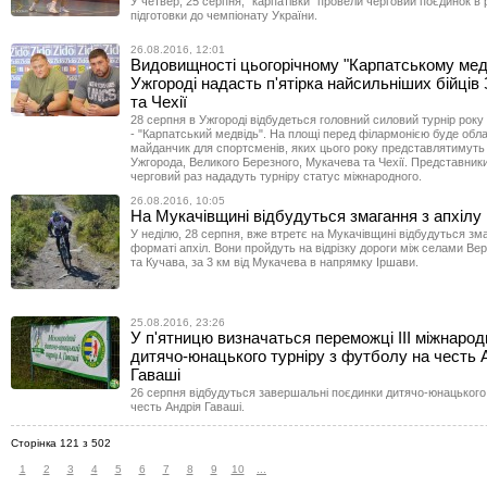
У четвер, 25 серпня, "карпатівки" провели черговий поєдинок в
підготовки до чемпіонату України.
26.08.2016, 12:01
Видовищності цьогорічному "Карпатському ме
Ужгороді надасть п'ятірка найсильніших бійців
та Чехії
28 серпня в Ужгороді відбудеться головний силовий турнір року
- "Карпатський медвідь". На площі перед філармонією буде об
майданчик для спортсменів, яких цього року представлятимуть 
Ужгорода, Великого Березного, Мукачева та Чехії. Представники
черговий раз нададуть турніру статус міжнародного.
26.08.2016, 10:05
На Мукачівщині відбудуться змагання з апхілу
У неділю, 28 серпня, вже втретє на Мукачівщині відбудуться зм
форматі апхіл. Вони пройдуть на відрізку дороги між селами Ве
та Кучава, за 3 км від Мукачева в напрямку Іршави.
25.08.2016, 23:26
У п'ятницю визначаться переможці ІІІ міжнарод
дитячо-юнацького турніру з футболу на честь 
Гаваші
26 серпня відбудуться завершальні поєдинки дитячо-юнацького 
честь Андрія Гаваші.
Сторінка 121 з 502
1
2
3
4
5
6
7
8
9
10
...