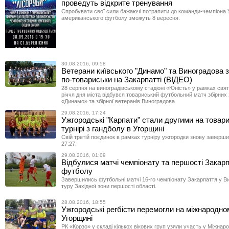
проведуть відкрите тренування
Спробувати свої сили бажаючі потрапити до команди-чемпіона 
американського футболу зможуть 8 вересня.
30.08.2016, 09:58
Ветерани київського "Динамо" та Виноградова 
по-товариськи на Закарпатті (ВІДЕО)
28 серпня на виноградівському стадіоні «Юність» у рамках свя
річчя дня міста відбувся товариський футбольний матч збірних з
«Динамо» та збірної ветеранів Виноградова.
29.08.2016, 17:24
Ужгородські "Карпати" стали другими на товар
турнірі з гандболу в Угорщині
Свій третій поєдинок в рамках турніру ужгородки знову заверши
27:27.
29.08.2016, 01:09
Відбулися матчі чемпіонату та першості Закарп
футболу
Завершились футбольні матчі 16-го чемпіонату Закарпаття у Вищ
туру Західної зони першості області.
28.08.2016, 18:55
Ужгородські регбісти перемогли на міжнародном
Угорщині
РК «Корзо» у складі кількох вікових груп узяли участь у Міжна