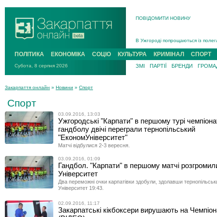
ПОВІДОМИТИ НОВИНУ
Інструктора районного ТЦК на Зак
В Ужгороді попрощаються із полег
В Ужгороді 5 серпня попрощаються
ПОЛІТИКА
ЕКОНОМІКА
СОЦІО
КУЛЬТУРА
КРИМІНАЛ
СПОРТ
Підтвердили загибель захисника і
Субота, 8 серпня 2026
ЗМІ
ПАРТІЇ
БРЕНДИ
ГРОМАД
На війні з рф поліг військовий з 
На Хустщині внаслідок ДТП за уча
Закарпаття онлайн
»
Новини
»
Спорт
Інструктора районного ТЦК на Зак
Спорт
03.09.2016, 13:03
Ужгородські "Карпати" в першому турі чемпіона
гандболу двічі переграли тернопільський
"ЕкономУніверситет"
Матчі відбулися 2-3 вересня.
03.09.2016, 01:09
Гандбол. "Карпати" в першому матчі розгромил
Університет
Два переможні очки карпатівки здобули, здолавши тернопільсь
Університет 19:43.
02.09.2016, 11:17
Закарпатські кікбоксери вирушають на Чемпіон