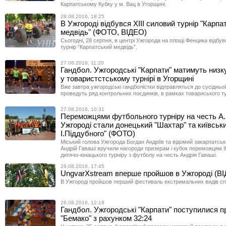
Карпатському Кубку у м. Вац в Угорщині.
28.08.2016, 18:25
В Ужгороді відбувся ХІІІ силовий турнір "Карпа
медвідь" (ФОТО, ВІДЕО)
Сьогодні, 28 серпня, в центрі Ужгорода на площі Фенцика відбув
турнір “Карпатський медвідь”.
27.08.2016, 11:20
Гандбол. Ужгородські "Карпати" матимуть низк
у товаристстському турнірі в Угорщині
Вже завтра ужгородські гандболістки відправляться до сусідньо
проведуть ряд контрольних поєдинків, в рамках товариського ту
27.08.2016, 10:31
Переможцями футбольного турніру на честь А.
Ужгороді стали донецький "Шахтар" та київськи
І.Піддубного" (ФОТО)
Міський голова Ужгорода Богдан Андріїв та відомий закарпатсь
Андрій Гаваші вручили нагороди призерам і кубок переможцям І
дитячо-юнацького турніру з футболу на честь Андрія Гаваші.
26.08.2016, 17:45
UngvarXstream вперше пройшов в Ужгороді (В
В Ужгороді пройшов перший фестиваль екстримальних видів сп
26.08.2016, 12:18
Гандбол. Ужгородські "Карпати" поступилися п
"Бемако" з рахунком 32:24