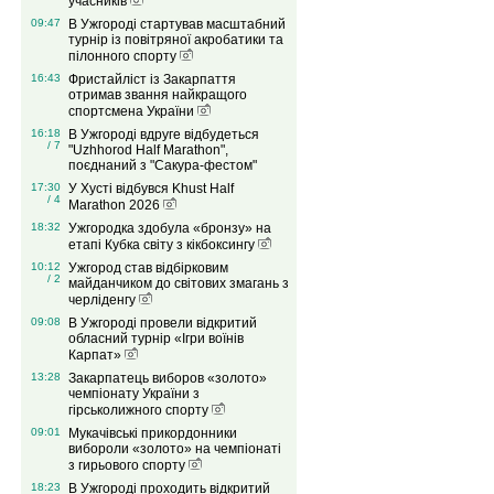
учасників
09:47
В Ужгороді стартував масштабний
турнір із повітряної акробатики та
пілонного спорту
16:43
Фристайліст із Закарпаття
отримав звання найкращого
спортсмена України
16:18
В Ужгороді вдруге відбудеться
/ 7
"Uzhhorod Half Marathon",
поєднаний з "Сакура-фестом"
17:30
У Хусті відбувся Khust Half
/ 4
Marathon 2026
18:32
Ужгородка здобула «бронзу» на
етапі Кубка світу з кікбоксингу
10:12
Ужгород став відбірковим
/ 2
майданчиком до світових змагань з
черліденгу
09:08
В Ужгороді провели відкритий
обласний турнір «Ігри воїнів
Карпат»
13:28
Закарпатець виборов «золото»
чемпіонату України з
гірськолижного спорту
09:01
Мукачівські прикордонники
вибороли «золото» на чемпіонаті
з гирьового спорту
18:23
В Ужгороді проходить відкритий