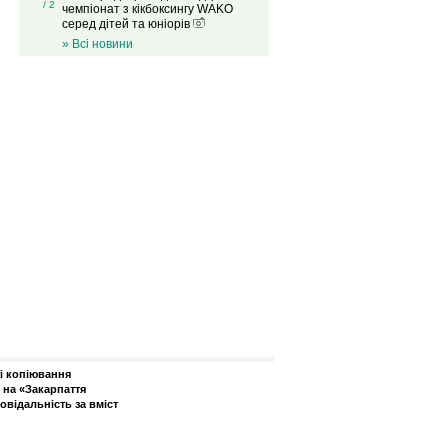
/ 2
чемпіонат з кікбоксингу WAKO
серед дітей та юніорів
» Всі новини
зі копіювання
 на «Закарпаття
овідальність за вміст