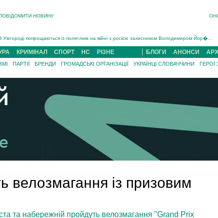
ПОВІДОМИТИ НОВИНУ
ОН
Інструктора районного ТЦК на Закарпатті судитимуть за обвинуваченням у катув...
В Ужгороді попрощаються із полеглим на війні з росією захисником Володимиром Йор�...
В Ужгороді 5 серпня попрощаються із захисником Богданом Югасом, який два роки �...
УРА
КРИМІНАЛ
СПОРТ
НС
РІЗНЕ
БЛОГИ
АНОНСИ
АРХ
Підтвердили загибель захисника із Нанкова на Хустщині Юліана Гербея (ФОТО)[/gree...
ЗМІ
ПАРТІЇ
БРЕНДИ
ГРОМАДСЬКІ ОРГАНІЗАЦІЇ
УКРАЇНЦІ СЛОВАЧЧИНИ
ГЕРОЇ
На війні з рф поліг військовий з Виноградова Ігнат Роздяловський (ФОТО)...
На Хустщині внаслідок ДТП за участі трьох авто постраждали 13 людей (ФОТО)...
Інструктора районного ТЦК на Закарпатті судитимуть за обвинувачен...
ь велозмагання із призовим
ста та набережній пройдуть велозмагання "Grand Prix