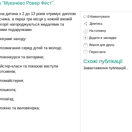
а "Мукачево Ровер Фест".
на дитина з 2 до 13 років отримує диплом
0 Коментувати
сника, а перші три місця у кожній віковій
Ділитись
егорії нагороджуються медалями та
ними подарунками.
На головну
Додати в закладки
рограмі заходу:
Версія для друку
елозмагання серед дітей та молоді;
Переслати
елоконкурси та вікторини;
Схожі публікації
айстер-класи та показові виступи
Завантаження публікацій...
ртсменів;
еломайстерня;
елошкола;
елозаїзд;
елокіно та веловечірка;