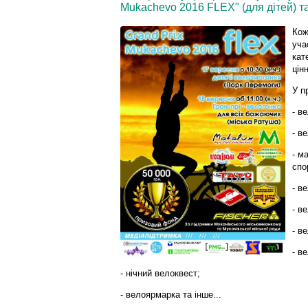
Mukachevo 2016 FLEX" (для дітей) т
Кож
уча
кат
цін
У п
- в
- в
- м
спо
- в
- в
- в
- в
- нічний велоквест;
- велоярмарка та інше...