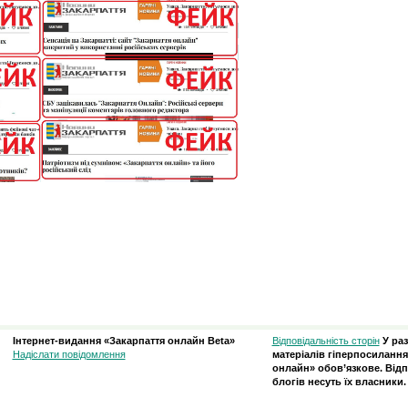
Інтернет-видання «Закарпаття онлайн Beta»
Відповідальність сторін
У ра
Надіслати повідомлення
матеріалів гіперпосилання
онлайн» обов’язкове. Відп
блогів несуть їх власники.