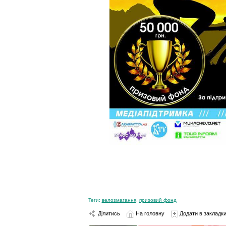
Теги:
велозмагання
,
призовий фонд
Ділитись
На головну
Додати в закладк