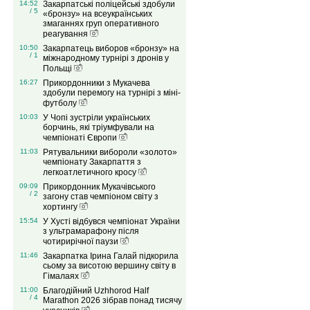
14:52
Закарпатські поліцейські здобули
/ 5
«бронзу» на всеукраїнських
змаганнях груп оперативного
реагування
10:50
Закарпатець виборов «бронзу» на
/ 1
міжнародному турнірі з дронів у
Польщі
16:27
Прикордонники з Мукачева
здобули перемогу на турнірі з міні-
футболу
10:03
У Чопі зустріли українських
борчинь, які тріумфували на
чемпіонаті Європи
11:03
Рятувальники вибороли «золото»
чемпіонату Закарпаття з
легкоатлетичного кросу
09:09
Прикордонник Мукачівського
/ 2
загону став чемпіоном світу з
хортингу
15:54
У Хусті відбувся чемпіонат України
з ультрамарафону після
чотирирічної паузи
11:46
Закарпатка Ірина Галай підкорила
сьому за висотою вершину світу в
Гімалаях
11:00
Благодійний Uzhhorod Half
/ 4
Marathon 2026 зібрав понад тисячу