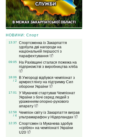
НОВИНИ: Спорт
13:37
Спортсменка із Закарпаття
здобула дві нагороди на
національній першості з
парафехтування
09:05
На Рахівщині сталася пожежа на
підприємстві з виробництва хліба
18:06
В Ужгороді відбувся чемпіонат з
/ 2
армрестлінгу на підтримку Сил
оборони України
17:01
У Мукачеві стартував Чемпіонат
України з бочі серед людей з
ураженням опорно-рухового
апарату
12:58
Чемпіон світу із Закарпаття виграв
/ 4
ультрамарафон у Нідерландах
12:35
Спортсмен із Мукачева здобув
«срібло» на чемпіонаті України
U20