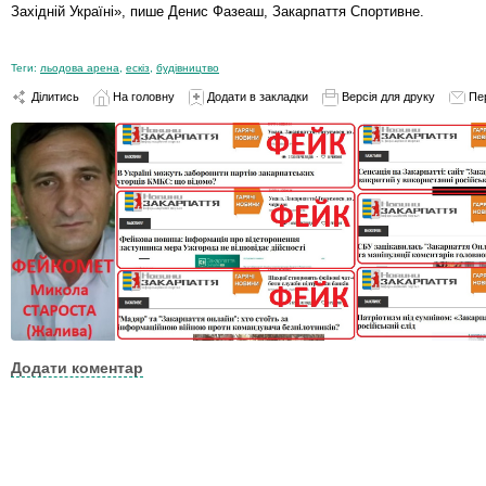
Західній Україні», пише Денис Фазеаш, Закарпаття Спортивне.
Теги:
льодова арена
,
ескіз
,
будівництво
Ділитись
На головну
Додати в закладки
Версія для друку
Пе
Додати коментар