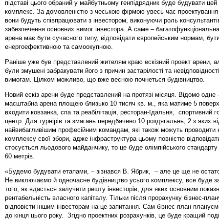
підставі цього обраний у майбутньому генпідрядник буде будувати цей
комплекс. За домовленістю з чеською фірмою увесь час проектування 
вони будуть співпрацювати з інвестором, виконуючи роль консультанті
забезпечення основних вимог інвестора. А саме – багатофункціональн
арена має бути сучасного типу, відповідати європейським нормам, бут
енергоефективною та самоокупною.
Раніше уже був представлений жителям краю ескізний проект арени, а
були змушені забракувати його з причин застарілості та невідповідност
вимогам. Цілком можливо, що вже весною почнеться будівництво.
Новий ескіз арени буде представлений на протязі місяця. Відомо одне 
масштабна арена площею близько 10 тисяч кв. м., яка матиме 5 поверх
входити ковзанка, спа та реабілітація, ресторан-їдальня, спортивний г
центр. Для турнірів та змагань передбачено 10 роздягальнь, 2 з яких в
найвибагливішим професійним командам, які також можуть проводити н
комплексу свої збори, адже інфраструктура цьому повністю відповіда
стосується льодового майданчику, то це буде олімпійського стандарту 
60 метрів.
«Будемо будувати етапами, – зізнався В. Ябрик, – але це ще не остат
Не виключаємо й одночасне будівництво усього комплексу, все буде з
того, як вдасться залучити решту інвесторів, для яких основним показ
рентабельність власного капіталу. Тільки після прорахунку бізнес-пла
відповісти іншим інвесторам на це запитання. Сам бізнес-план планує
до кінця цього року. Згідно проектних розрахунків, це буде кращий поді