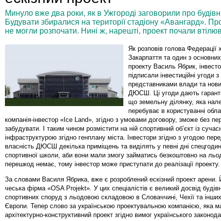
Минуло вже два роки, як в Ужгороді заговорили про будівн
Будувати збиралися на території стадіону «Авангард». Про
не могли розпочати. Нині ж, нарешті, проект почали втілюв
Як розповів голова Федерації 
Закарпаття та один з основних
проекту Василь Ябрик, інвест
підписали інвестиційні угоди з
представниками влади та нови
ДЮСШ. Ці угоди дають гаранті
що земельну ділянку, яка нале
перебуває в користуванні об
компанія-інвестор «Ice Land», згідно з умовами договору, зможе без п
забудувати. І таким чином розмістити на ній спортивний об’єкт із суча
інфраструктурою згідно генплану міста. Інвестори згідно з угодою пер
власність ДЮСШ декілька приміщень та виділять у певні дні спецгодин
спортивної школи, аби вони мали змогу займатись безкоштовно на льо
перешкод немає, тому інвестор може приступати до реалізації проекту.
За словами Василя Ябрика, вже є розроблений ескізний проект арени. 
чеська фірма «OSA Projekt». У цих спеціалістів є великий досвід будів
спортивних споруд з льодовою складовою в Словаччині, Чехії та інших
Європи. Тепер слово за українською проектувальною компанією, яка м
архітектурно-конструктивний проект згідно вимог українського законода