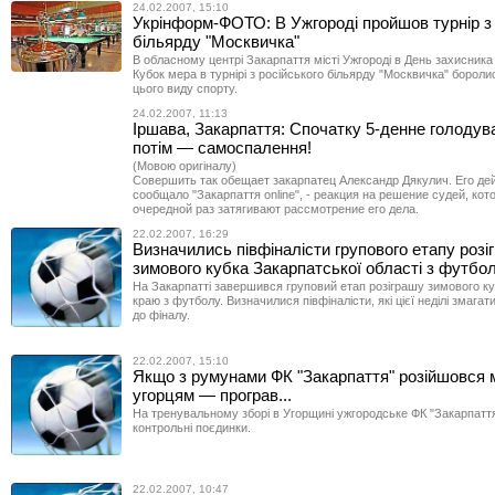
24.02.2007, 15:10
Укрінформ-ФОТО: В Ужгороді пройшов турнір з 
більярду "Москвичка"
В обласному центрі Закарпаття місті Ужгороді в День захисника 
Кубок мера в турнірі з російського більярду "Москвичка" борол
цього виду спорту.
24.02.2007, 11:13
Іршава, Закарпаття: Спочатку 5-денне голодув
потім — самоспалення!
(Мовою оригіналу)
Совершить так обещает закарпатец Александр Дякулич. Его дей
сообщало "Закарпаття online", - реакция на решение судей, кот
очередной раз затягивают рассмотрение его дела.
22.02.2007, 16:29
Визначились півфіналісти групового етапу розі
зимового кубка Закарпатської області з футбо
На Закарпатті завершився груповий етап розіграшу зимового ку
краю з футболу. Визначилися півфіналісти, які цієї неділі змагат
до фіналу.
22.02.2007, 15:10
Якщо з румунами ФК "Закарпаття" розійшовся 
угорцям — програв...
На тренувальному зборі в Угорщині ужгородське ФК "Закарпаття
контрольні поєдинки.
22.02.2007, 10:47