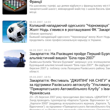
Франції
На шаховому турнірі, що днями відбувся у французькому місті 
закарпатський шахіст, міжнародний майстер з шахів Василь Шик
місце.
06.03.2007, 14:03
Колишній нападаючий одеського "Чорноморця"
Жолт Нодь з'явився в розташуванні ФК "Закарп
(Мовою оригіналу)
Бывший нападающий одесского "Черноморца" венгр Жолт Нод
продолжить свою профессиональную карьеру в Украине.
06.03.2007, 09:10
Закарпаття: На Рахівщині пройде Перший Бур
альпіністичний вишкіл "Біла гора-2007"
Львівська Колиба "Ватаги Бурлаків" запрошує усіх зголошуват
Бурлацький альпіністичний вишкіл "Біла гора-2007". Він відбудет
березня 2007 р. поблизу села Лазещина Рахівського району За
області.
05.03.2007, 18:51
Закарпаття: Фестиваль "ДЖИПІНГ НА СНІГУ" в
за підтримки Рахівського автоклубу "Ультимату
"Прикарпатського Автомобільного Клубу" з Іва
Франківська
23—25 березня 2007 року проходитиме фестиваль «ДЖИПІНГ 
Захід проводить туроператор «Карпати.Туризм. Відпочинок» та
„Карпати-3000” (видавець всеукраїнського журналу „Карпати. Т
Відпочинок”) за підтримки «Прикарпатського Автомобільного Клу
Франківськ) та Рахівського автоклубу «Ультиматум» (Закарпатс