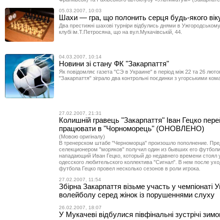
05.03.2007, 10:03
Шахи — гра, що полонить серця будь-якого вік
Два престижні шахові турніри відбулись днями в Ужгородсько
клубі ім.Т.Петросяна, що на вул.Мукачівській, 44.
04.03.2007, 10:14
Новини зі стану ФК "Закарпаття"
Як повідомляє газета "СЭ в Украине" в період між 22 та 26 люто
"Закарпаття" зіграло два контрольні поєдинки з угорськими ком
27.02.2007, 21:31
Колишній гравець "Закарпаття" Іван Гецко пер
працювати в "Чорноморець" (ОНОВЛЕНО)
(Мовою оригіналу)
В тренерском штабе "Черноморца" произошло пополнение. Пре
селекционером "моряков" получил один из бывших его футболи
нападающий Иван Гецко, который до недавнего времени стоял 
одесского любительского коллектива "Сигнал". В нем после ух
футбола Гецко провел несколько сезонов в роли игрока.
27.02.2007, 11:54
Збірна Закарпаття візьме участь у чемпіонаті У
волейболу серед жінок із порушеннями слуху
26.02.2007, 18:07
У Мукачеві відбулися півфінальні зустрічі зимо