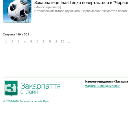
Закарпатець Іван Гецко повертається в "Чорно
(Мовою оригіналу)
В тренерском штабе одесского "Черноморца" ожидается пополн
Сторінка 489 з 502
1
2
3
4
5
6
7
8
9
10
...
Інтернет-видання «Закарпа
Надіслати повідомлення
© 2003-2026 Закарпаття онлайн Beta