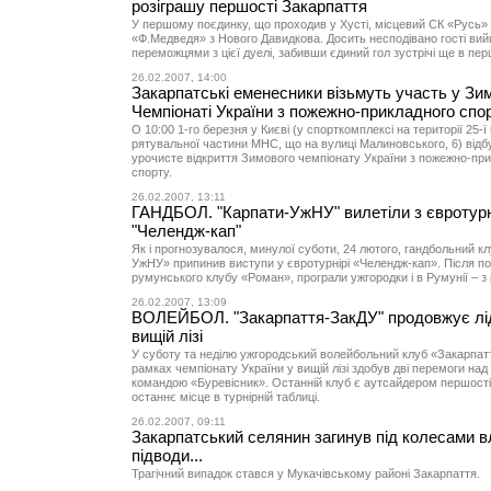
розіграшу першості Закарпаття
У першому поєдинку, що проходив у Хусті, місцевий СК «Русь»
«Ф.Медведя» з Нового Давидкова. Досить несподівано гості ви
переможцями з цієї дуелі, забивши єдиний гол зустрічі ще в пе
26.02.2007, 14:00
Закарпатські еменесники візьмуть участь у З
Чемпіонаті України з пожежно-прикладного спо
О 10:00 1-го березня у Києві (у спорткомплексі на території 25-
рятувальної частини МНС, що на вулиці Малиновського, 6) відб
урочисте відкриття Зимового чемпіонату України з пожежно-пр
спорту.
26.02.2007, 13:11
ГАНДБОЛ. "Карпати-УжНУ" вилетіли з євротур
"Челендж-кап"
Як і прогнозувалося, минулої суботи, 24 лютого, гандбольний к
УжНУ» припинив виступи у євротурнірі «Челендж-кап». Після по
румунського клубу «Роман», програли ужгородки і в Румунії – з
26.02.2007, 13:09
ВОЛЕЙБОЛ. "Закарпаття-ЗакДУ" продовжує лі
вищій лізі
У суботу та неділю ужгородський волейбольний клуб «Закарпат
рамках чемпіонату України у вищій лізі здобув дві перемоги на
командою «Буревісник». Останній клуб є аутсайдером першості 
останнє місце в турнірній таблиці.
26.02.2007, 09:11
Закарпатський селянин загинув під колесами в
підводи...
Трагічний випадок стався у Мукачівському районі Закарпаття.