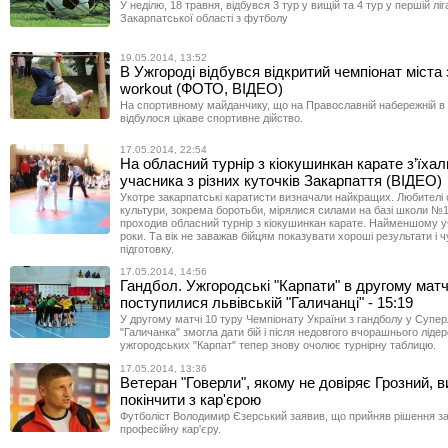
У неділю, 18 травня, відбувся 3 тур у вищій та 4 тур у першій лі
Закарпатської області з футболу
19.05.2014, 13:52
В Ужгороді відбувся відкритий чемпіонат міста з
workout (ФОТО, ВІДЕО)
На спортивному майданчику, що на Православній набережній в 
відбулося цікаве спортивне дійство.
17.05.2014, 22:54
На обласний турнір з кіокушинкан карате з’їхал
учасника з різних куточків Закарпаття (ВІДЕО)
Укотре закарпатські каратисти визначали найкращих. Любителі 
культури, зокрема боротьби, мірялися силами на базі школи №13
проходив обласний турнір з кіокушинкан карате. Найменшому у
роки. Та вік не заважав бійцям показувати хороші результати і 
підготовку.
17.05.2014, 14:56
Гандбол. Ужгородські "Карпати" в другому матч
поступилися львівській "Галичанці" - 15:19
У другому матчі 10 туру Чемпіонату України з гандболу у Суперл
"Галичанка" змогла дати бій і після недовгого вчорашнього ліде
ужгородських "Карпат" тепер знову очолює турнірну таблицю.
17.05.2014, 13:36
Ветеран "Говерли", якому не довіряє Грозний, 
покінчити з кар'єрою
Футболіст Володимир Єзерський заявив, що прийняв рішення з
професійну кар'єру.