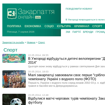
ПОВІДОМИТИ НОВИНУ
Інструктора районного ТЦК на Зак
В Ужгороді попрощаються із полег
В Ужгороді 5 серпня попрощаються
ПОЛІТИКА
ЕКОНОМІКА
СОЦІО
КУЛЬТУРА
КРИМІНАЛ
СПОРТ
Підтвердили загибель захисника і
П'ятниця, 7 серпня 2026
ЗМІ
ПАРТІЇ
БРЕНДИ
ГРОМАД
На війні з рф поліг військовий з 
На Хустщині внаслідок ДТП за уча
Закарпаття онлайн
»
Новини
»
Спорт
Інструктора районного ТЦК на Зак
Спорт
22.05.2014, 09:55
В Ужгороді відбудуться дитячі велоперегони "
2014"
Цьогоріч вони знову відбудуться у рамках святкування Дня захи
20.05.2014, 18:03
Малі закарпатці завоювали своє перше “срібло
чемпіонату Україні з водного поло (ФОТО)
Першість України з водного поло серед юнаків 2002-03 р. н. від
травня в басейні міста Дніпродзержинськ.
20.05.2014, 12:48
Відбулися матчі чергових турів чемпіонату Зак
футболу