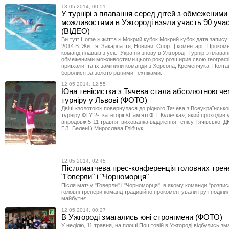
13.05.2014, 00:51
У турнірі з плавання серед дітей з обмеженими
можливостями в Ужгороді взяли участь 90 учас
(ВІДЕО)
Ви тут: Home » життя » Мокрий кубок Мокрий кубок дата запису:
2014 В: Життя, Закарпаття, Новини, Спорт | коментарі : Проком
команд плавців з усієї України знову в Ужгороді. Турнір з плаван
обмеженими можливостями цього року розширив свою географі
приїхали, та їх замінили команди з Херсона, Кременчука, Полта
боролися за золото різними техніками.
12.05.2014, 12:55
Юна тенісистка з Тячева стала абсолютною че
турніру у Львові (ФОТО)
Двічі «золотою» повернулася до рідного Тячева з Всеукраїнськ
турніру ФТУ 2-ї категорії «Пам’яті Ф. Г.Кулечка», який проходив 
впродовж 5-11 травня, вихованка відділення тенісу Тячівської
Г.З. Белені ) Мирослава Глібчук.
12.05.2014, 02:45
Післяматчева прес-конференція головних трен
"Говерли" і "Чорноморця"
Після матчу "Говерли" і "Чорноморця", в якому команди "розпис
головні тренери команд традиційно прокоментували гру і поділ
майбутнє.
12.05.2014, 00:27
В Ужгороді змагались юні стронгмени (ФОТО)
У неділю, 11 травня, на площі Поштовій в Ужгороді відбулись зм