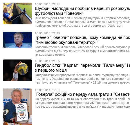
16.05.2014, 22:21
Шуфрич-молодший пообіцяв нарешті розрахув
футболістами "Говерли"
Віце-президент Говерли Олександр Шуфрич в інтерв’ю розповів,
відмовилися їхати в Севастополь на матч останнього туру чемп
повідомив, коли клуб розрахується зі своїми футболістами.
16.05.2014, 22:15
Тренер "Говерли" пояснив, чому команда не пої
"тимчасово окуповані території"
Головний тренер «Говерли» В'ячеслав Грозний прокоментував 
відмовитися від виїзду на матч 30-го туру з «Севастополем» та
грі команди в сезоні.
16.05.2014, 21:35
Гандболістки "Карпат" перемогли "Галичанку" і п
з першого місця
Гандболістки ужгородських "Карпат" очолили турнірну таблицю 
чемпіонату України, вигравши сьогодні в основного конкурента 
чемпіонство – львівської "Галичанки" - 21:18, повідомляє прес-
15.05.2014, 17:51
"Говерла" офіційно передумала грати з "Севас
На адресу дирекції УПЛ та ФК "Севастополь" 15 травня прийшли
за підписом генерального директора ФК "Говерла" Івана Шіца, в
про те, що закарпатці вирішили не виїжджати на матч проти кри