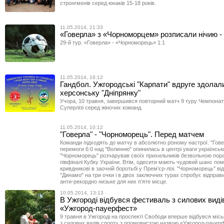
стронгменів серед юнаків 15-18 років.
11.05.2014, 21:33
«Говерла» з «Чорноморцем» розписали нічию - 
29-й тур. «Говерла» - «Чорноморець» 1:1
11.05.2014, 16:12
Гандбол. Ужгородські "Карпати" вдруге здолал
херсонську "Дніпрянку"
Учора, 10 травня, завершився повторний матч 9 туру Чемпонат
Суперлізі серед жіночих команд.
11.05.2014, 10:12
"Говерла" - "Чорноморець". Перед матчем
Команди підходять до матчу в абсолютно різному настрої. "Гове
перемоги 6:0 над "Волинню" опинилась в центрі уваги українськ
"Чорноморець" розчарував своїх прихильників безвольною пор
півфіналі Кубку України. Втім, одесити мають чудовий шанс по
кривдникові в заочній боротьбі у Прем’єр-лізі. "Чорноморець" від
"Динамо" на три очки і в двох заключних турах спробує відправ
анти-рекордно низьке для них п’яте місце.
10.05.2014, 13:13
В Ужгороді відбувся фестиваль з силових виді
«Ужгород-пауерфест»
9 травня в Ужгороді на проспекті Свободи вперше відбувся міс
з силових видів спорту з промовистою назвою «Ужгород-пауер