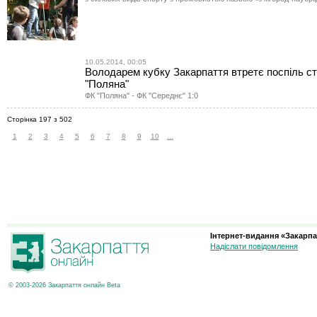
10.05.2014, 00:05
Володарем кубку Закарпаття втретє поспіль с
"Поляна"
ФК "Поляна" - ФК "Середнє" 1:0
Сторінка 197 з 502
1
2
3
4
5
6
7
8
9
10
...
Інтернет-видання «Закарпа
Надіслати повідомлення
© 2003-2026 Закарпаття онлайн Beta