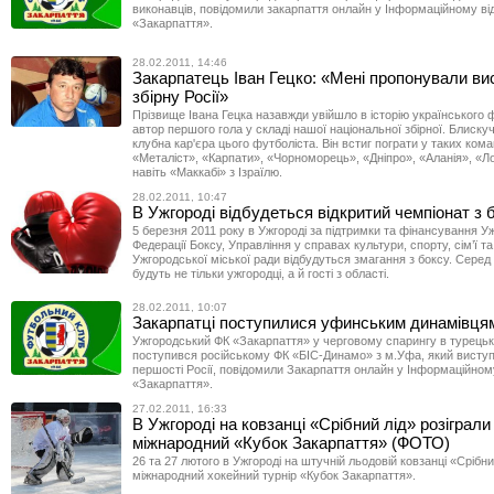
виконавців, повідомили закарпаття онлайн у Інформаційному від
«Закарпаття».
28.02.2011, 14:46
Закарпатець Іван Гецко: «Мені пропонували ви
збірну Росії»
Прізвище Івана Гецка назавжди увійшло в історію українського ф
автор першого гола у складі нашої національної збірної. Блиску
клубна кар'єра цього футболіста. Він встиг пограти у таких кома
«Металіст», «Карпати», «Чорноморець», «Дніпро», «Аланія», «Л
навіть «Маккабі» з Ізраїлю.
28.02.2011, 10:47
В Ужгороді відбудеться відкритий чемпіонат з 
5 березня 2011 року в Ужгороді за підтримки та фінансування У
Федерації Боксу, Управління у справах культури, спорту, сім’ї т
Ужгородської міської ради відбудуться змагання з боксу. Серед
будуть не тільки ужгородці, а й гості з області.
28.02.2011, 10:07
Закарпатці поступилися уфинським динамівця
Ужгородський ФК «Закарпаття» у черговому спарингу в турецькі
поступився російському ФК «БІС-Динамо» з м.Уфа, який виступає
першості Росії, повідомили Закарпаття онлайн у Інформаційному
«Закарпаття».
27.02.2011, 16:33
В Ужгороді на ковзанці «Срібний лід» розіграли
міжнародний «Кубок Закарпаття» (ФОТО)
26 та 27 лютого в Ужгороді на штучній льодовій ковзанці «Срібн
міжнародний хокейний турнір «Кубок Закарпаття».