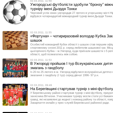
02.03.2011, 11:59
Ужгородські футболісти здобули "бронзу" між
турніру імені Дьордя Тонки
Черговий успіх юних ужгородців 27 лютого в угорському місті Н
відбувся чотирнадцятий міжнародний турнір імені Дьордя Тонки.
02.03.2011, 11:55
«Фортуна» – чотириразовий володар Кубка Зак
шашок
Особистий командний Кубок області з шашок став першим офіц
спортивному сезоні 2011 р. серед любителів шашкової гри. Міс
цьогорічного Кубка – м.Ужгород, куди приїхали шашкісти з 5 регі
області, щоб позмагатись між собою.
02.03.2011, 11:53
В Ужгороді пройшов І тур Всеукраїнських дитя
змагань з гандболу
Із 20 по 25 лютого в м. Ужгород відбулися всеукраїнські дитячо
змагання з гандболу (І тур) серед дівчат 1996- 97 р.н.
02.03.2011, 09:49
На Берегівщині стартував турнір з міні-футбол
У Берегівському районі стартував турнір з міні-футболу, приур
захисника Вітчизни. Учасниками турніру могли стати усі бажаюч
гравці, які незаявлені до жодної з команд району та області, по
Закарпаття онлайн у прес-службі Берегівської районної ради.