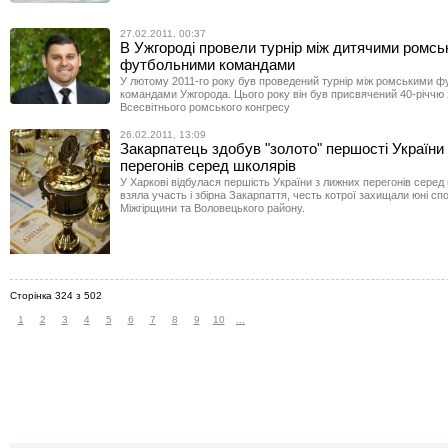
27.02.2011, 00:37
В Ужгороді провели турнір між дитячими ромс
футбольними командами
У лютому 2011-го року був проведений турнір між ромськими 
командами Ужгорода. Цього року він був присвячений 40-річчю
Всесвітнього ромського конгресу
26.02.2011, 13:09
Закарпатець здобув "золото" першості України
перегонів серед школярів
У Харкові відбулася першість України з лижних перегонів серед 
взяла участь і збірна Закарпаття, честь котрої захищали юні сп
Міжгірщини та Воловецького району.
Сторінка 324 з 502
1
2
3
4
5
6
7
8
9
10
...