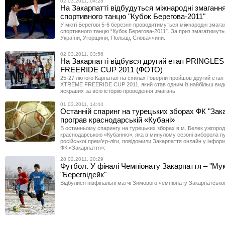
02.03.2011, 04:28
На Закарпатті відбудуться міжнародні змагання
спортивного танцю "Кубок Берегова-2011"
У місті Берегові 5-6 березня проводитимуться міжнародні змаган
спортивного танцю “Кубок Берегова-2011”. За приз змагатимуть
України, Угорщини, Польщі, Словаччини.
02.03.2011, 03:56
На Закарпатті відбувся другий етап PRINGL
FREERIDE CUP 2011 (ФОТО)
25-27 лютого Карпатах на схилах Говерли пройшов другий ета
XTREME FREERIDE CUP 2011, який став одним із найбільш вид
яскравих за всю історію проведення змагань.
01.03.2011, 14:44
Останній спаринг на турецьких зборах ФК "Зак
програв краснодарській «Кубані»
В останньому спарингу на турецьких зборах в м. Белек ужгородц
краснодарською «Кубанню», яка в минулому сезоні виборола пу
російської прем’єр-ліги, повідомили Закарпаття онлайн у інформ
ФК «Закарпаття».
28.02.2011, 20:29
Футбол. У фіналі Чемпіонату Закарпаття – "Му
"Берегвідейк"
Відбулися півфінальні матчі Зимового чемпіонату Закарпатської