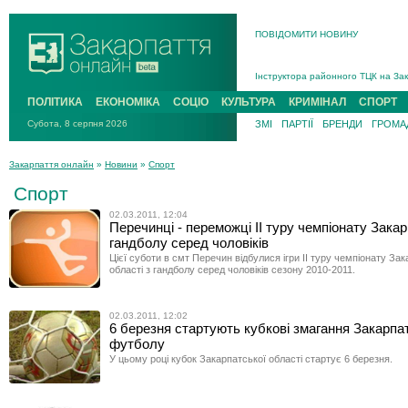
ПОВІДОМИТИ НОВИНУ
На війні загинув 26-річний військо
Інструктора районного ТЦК на Зак
В Ужгороді попрощаються із полег
ПОЛІТИКА
ЕКОНОМІКА
СОЦІО
КУЛЬТУРА
КРИМІНАЛ
СПОРТ
В Ужгороді 5 серпня попрощаються
Субота, 8 серпня 2026
ЗМІ
ПАРТІЇ
БРЕНДИ
ГРОМАД
Підтвердили загибель захисника і
На війні з рф поліг військовий з 
Закарпаття онлайн
»
Новини
»
Спорт
На війні загинув 26-річний військо
Спорт
02.03.2011, 12:04
Перечинці - переможці ІІ туру чемпіонату Закар
гандболу серед чоловіків
Цієї суботи в смт Перечин відбулися ігри ІІ туру чемпіонату Зак
області з гандболу серед чоловіків сезону 2010-2011.
02.03.2011, 12:02
6 березня стартують кубкові змагання Закарпат
футболу
У цьому році кубок Закарпатської області стартує 6 березня.