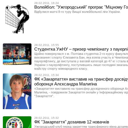
28.02.2011, 16:24
Волейбол: "Ужгородський" програє "Міцному Го
Відбулися матчі 8-го туру Вищої волейбольної ліги України.
28.02.2011, 15:55
Студентка УжНУ – призер чемпіонату з пауерл
Щойно повернулася з м. Полтава студентка 2-го курсу факульт
виховання і спорту Єлизавета Бан, яка взяла участь в Чемпіонат
пауерліфтингу, де виступала у ваговій категорії до 47 кг і стала
України з пауерліфтингу, поступившись лише господині змагань 
майстру спорту міжнародного класу.
28.02.2011, 15:34
ФК «Закарпаття» виставив на трансфер досвід
оборонця Алєксандра Малигіна
«Закарпаття» виставило на трансфер досвідченого оборонця А
Малигіна, - повідомили Закарпаття онлайн у Інформаційному від
"Закарпаття".
28.02.2011, 15:32
ФК "Закарпаття" дозаявив 12 новачків
Ужгородський клуб перед закриттям трансферного вікна дозаяв