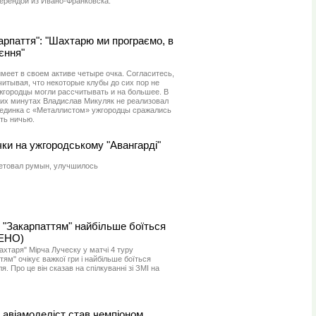
Герендой из Ивано-Франковска.
арпаття": "Шахтарю ми програємо, в
єння"
имеет в своем активе четыре очка. Согласитесь,
читывая, что некоторые клубы до сих пор не
жгородцы могли рассчитывать и на большее. В
них минутах Владислав Микуляк не реализовал
поединка с «Металлистом» ужгородцы сражались
ть ничью.
ки на ужгородському "Авангарді"
сетовал румын, улучшилось
з "Закарпаттям" найбільше боїться
ЛЕНО)
хтаря" Мірча Луческу у матчі 4 туру
тям" очікує важкої гри і найбільше боїться
. Про це він сказав на спілкуванні зі ЗМІ на
й авіамоделіст став чемпіоном