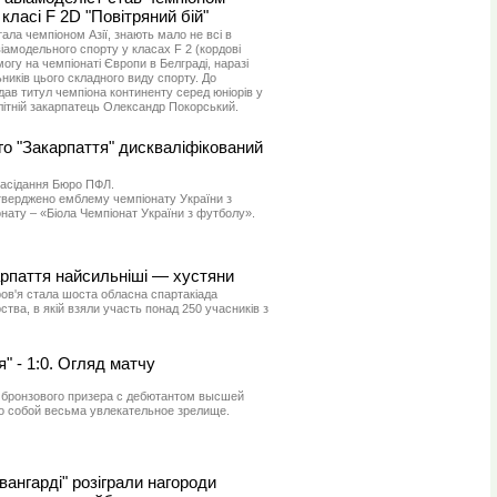
класі F 2D "Повітряний бій"
тала чемпіоном Азії, знають мало не всі в
авіамодельного спорту у класах F 2 (кордові
огу на чемпіонаті Європи в Белграді, наразі
иків цього складного виду спорту. До
ав титул чемпіона континенту серед юніорів у
-літній закарпатець Олександр Покорський.
о "Закарпаття" дискваліфікований
засідання Бюро ПФЛ.
тверджено емблему чемпіонату України з
нату – «Біола Чемпіонат України з футболу».
рпаття найсильніші — хустяни
ов'я стала шоста обласна спартакіада
тва, в якій взяли участь понад 250 учасників з
я" - 1:0. Огляд матчу
бронзового призера с дебютантом высшей
ло собой весьма увлекательное зрелище.
вангарді" розіграли нагороди