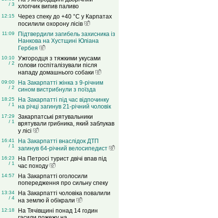
/ 3
хлопчик випив паливо
12:15
Через спеку до +40 °C у Карпатах
посилили охорону лісів
11:09
Підтвердили загибель захисника із
Нанкова на Хустщині Юліана
Гербея
10:10
Ужгородця з тяжкими укусами
/ 2
голови госпіталізували після
нападу домашнього собаки
09:00
На Закарпатті жінка з 9-річним
/ 2
сином вистрибнули з поїзда
18:25
На Закарпатті під час відпочинку
/ 1
на річці загинув 21-річний чоловік
17:29
Закарпатські рятувальники
/ 1
врятували грибника, який заблукав
у лісі
16:41
На Закарпатті внаслідок ДТП
/ 1
загинув 64-річний велосипедист
16:23
На Петросі турист двічі впав під
/ 1
час походу
14:57
На Закарпатті оголосили
попередження про сильну спеку
13:34
На Закарпатті чоловіка повалили
/ 4
на землю й обікрали
12:18
На Тячівщині понад 14 годин
гасили пожежу на