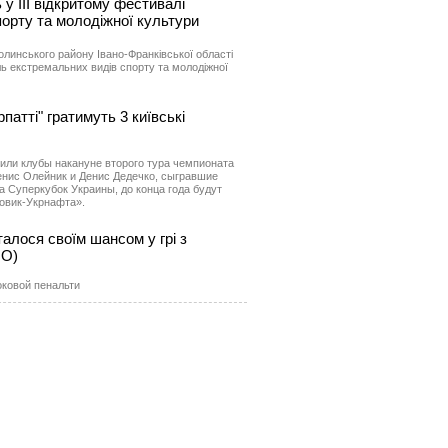
у ІІІ відкритому фестивалі
орту та молодіжної культури
олинського району Івано-Франківської області
ль екстремальних видів спорту та молодіжної
атті" гратимуть 3 київські
или клубы накануне второго тура чемпионата
енис Олейник и Денис Дедечко, сыгравшие
а Суперкубок Украины, до конца года будут
овик-Укрнафта».
талося своїм шансом у грі з
НО)
Роковой пенальти