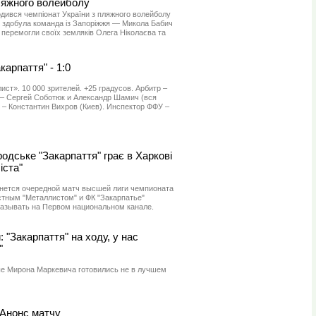
пляжного волейболу
одився чемпіонат України з пляжного волейболу
е здобула команда із Запоріжжя — Микола Бабич
і перемогли своїх земляків Олега Ніколаєва та
акарпаття" - 1:0
ст». 10 000 зрителей. +25 градусов. Арбитр –
 – Сергей Соботюк и Александр Шамич (вся
 – Константин Вихров (Киев). Инспектор ФФУ –
дське "Закарпаття" грає в Харкові
іста"
чнется очередной матч высшей лиги чемпионата
тным "Металлистом" и ФК "Закарпатье"
оказывать на Первом национальном канале.
"Закарпаття" на ходу, у нас
"
ые Мирона Маркевича готовились не в лучшем
 Анонс матчу