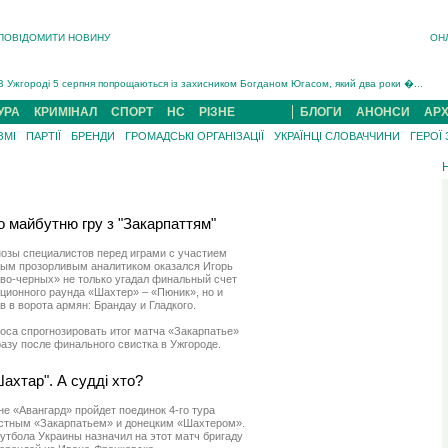
ПОВІДОМИТИ НОВИНУ
ОН
Інструктора районного ТЦК на Закарпатті судитимуть за обвинуваченням у катув...
В Ужгороді попрощаються із полеглим на війні з росією захисником Володимиром Йор�...
В Ужгороді 5 серпня попрощаються із захисником Богданом Югасом, який два роки �...
Підтвердили загибель захисника із Нанкова на Хустщині Юліана Гербея (ФОТО)[/gree...
УРА
КРИМІНАЛ
СПОРТ
НС
РІЗНЕ
БЛОГИ
АНОНСИ
АРХ
На війні з рф поліг військовий з Виноградова Ігнат Роздяловський (ФОТО)...
ЗМІ
ПАРТІЇ
БРЕНДИ
ГРОМАДСЬКІ ОРГАНІЗАЦІЇ
УКРАЇНЦІ СЛОВАЧЧИНИ
ГЕРОЇ
На Хустщині внаслідок ДТП за участі трьох авто постраждали 13 людей (ФОТО)...
Інструктора районного ТЦК на Закарпатті судитимуть за обвинувачен...
 майбутню гру з "Закарпаттям"
озы специалистов перед играми с участием
мым прозорливым аналитиком оказался Игорь
во-черных» не только угадал финальный счет
ционного раунда «Шахтер» – «Пюник», но и
в в ворота армян: Брандау и Гладкого.
оса спрогнозировать итог матча «Закарпатье»
разу после финального свистка в Ужгороде.
ахтар". А судді хто?
не «Авангард» пройдет поединок 4-го тура
стным «Закарпатьем» и донецким «Шахтером».
утбола Украины назначил на этот матч бригаду