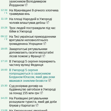
захисником Володимиром
Йорданом
12:34
На Мукачівщині 8-річного хлопчика
/ 1
травмував кінь
11:19
На площі Народній в Ужгороді
чоловік влаштував дебош
10:26
Троє людей постраждали під час
бійки в Ужгороді
09:12
На Тисі українські прикордонники
/ 2
врятували неповнолітнього
громадянина Угорщини
18:05
Закарпатські рятувальники
допомагають гасити масштабні
лісові пожежі у Франції
17:10
В Ужгороді 5 серпня перекриють
частину вулиці Фединця
16:00
В Ужгороді 5 серпня
попрощаються із захисником
Богданом Югасом, який два роки
вважався зниклим безвісти
15:30
Суд розірвав договір на
будівництво автобази в Ужгороді
за понад 155 млн грн
14:23
На Рахівщині рятувальники
розшукали туриста, який дві доби
блукав у Карпатах
13:08
На Ужгородщині дворічний