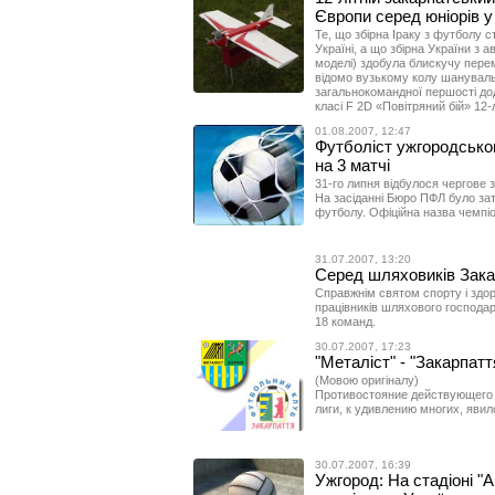
Європи серед юніорів у 
Те, що збірна Іраку з футболу с
Україні, а що збірна України з 
моделі) здобула блискучу перем
відомо вузькому колу шанувальн
загальнокомандної першості дод
класі F 2D «Повітряний бій» 12
01.08.2007, 12:47
Футболіст ужгородськог
на 3 матчі
31-го липня відбулося чергове 
На засіданні Бюро ПФЛ було за
футболу. Офіційна назва чемпіо
31.07.2007, 13:20
Серед шляховиків Зака
Справжнім святом спорту і здор
працівників шляхового господарс
18 команд.
30.07.2007, 17:23
"Металіст" - "Закарпатт
(Мовою оригіналу)
Противостояние действующего 
лиги, к удивлению многих, яви
30.07.2007, 16:39
Ужгород: На стадіоні "А