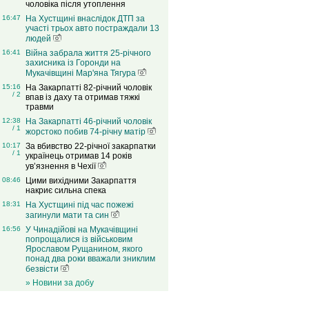
чоловіка після утоплення
16:47
На Хустщині внаслідок ДТП за
участі трьох авто постраждали 13
людей
16:41
Війна забрала життя 25-річного
захисника із Горонди на
Мукачівщині Мар'яна Тягура
15:16
На Закарпатті 82-річний чоловік
/ 2
впав із даху та отримав тяжкі
травми
12:38
На Закарпатті 46-річний чоловік
/ 1
жорстоко побив 74-річну матір
10:17
За вбивство 22-річної закарпатки
/ 1
українець отримав 14 років
ув’язнення в Чехії
08:46
Цими вихідними Закарпаття
накриє сильна спека
18:31
На Хустщині під час пожежі
загинули мати та син
16:56
У Чинадійові на Мукачівщині
попрощалися із військовим
Ярославом Рущанином, якого
понад два роки вважали зниклим
безвісти
» Новини за добу