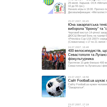
29 июля. Харьков. ОСК «Металл
10 до 55 грн.).
Начало игры в 19.00. Прогноз п
Дисквалификации: «Металлист» 
25.07.2007, 00:45
Юна закарпатська теніс
виборола "бронзу" та "ср
Черговий виступ 14-річної закар
ДЮСШ Вікторії Бонь на турнірі Є
«Prievidza Cup U16 2007» серед 
(Словаччина) з 17 по 21 липня – 
24.07.2007, 16:48
400 велосипедистів, що
Севастополя та Лугансь
фізкультурника
Протягом 10 днів близько 400 в
Севастополя та Луганська і фін
23.07.2007, 18:56
Сайт Football.ua шукає
Сайту Football.ua нужен челов
"Закарпатья".
23.07.2007, 17:19