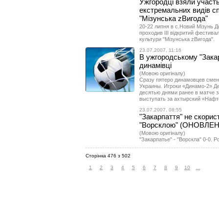
Ужгородці взяли участь 
екстремальних видів сп
"Мізунська zВигода"
20-22 липня в с.Новий Мізунь Д
проходив ІІІ відкритий фестива
культури "Мізунська zВигода".
23.07.2007, 11:16
В ужгородському "Закарп
динамівці
(Мовою оригіналу)
Сразу пятеро динамовцев смен
Украины. Игроки «Динамо-2» Д
десятью днями ранее в матче з
выступать за ахтырский «Нафт
23.07.2007, 08:55
"Закарпаття" не скорис
"Ворсклою" (ОНОВЛЕ
(Мовою оригіналу)
"Закарпатье" - "Ворскла" 0-0. 
Сторінка 476 з 502
1
2
3
4
5
6
7
8
9
10
...