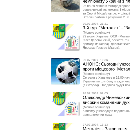
чемпіонату України з 
26 по 29 липня в Ужгороді пров
серед чоловічих команд. І місц
та Сергій Михайлов, які у фінал
Віталія Скабіна з рахунком 2 : 0.
29.07.2007, 21:21
3-й тур. "Металіст" - "З
(Мовою оригіналу)
29 июля. Харьков. ОСК «Металли
Олег Деревинский, ассистенты
бригада из Киева). Делегат ФФУ
Ярослав Грысьо (Львов).
29.07.2007, 10:36
АНОНС: Сьогодні ужгоро
проти місцевого "Метал
(Мовою оригіналу)
Сегодня в Харькове в 19.00 на
Украины по футболу между мес
(г.Ужгород). Поединок будут п
28.07.2007, 09:05
Олександр Чижевський: 
високий командний дух
(Мовою оригіналу)
К визиту ужгородцев подопечн
расположении духа.
27.07.2007, 15:13
Металіст - Закарпаття: