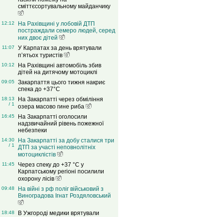
сміттєсортувальному майданчику
12:12
На Рахівщині у лобовій ДТП
постраждали семеро людей, серед
них двоє дітей
11:07
У Карпатах за день врятували
п’ятьох туристів
10:12
На Рахівщині автомобіль збив
дітей на дитячому мотоциклі
09:05
Закарпаття цього тижня накриє
спека до +37°C
18:13
На Закарпатті через обміління
/ 1
озера масово гине риба
16:45
На Закарпатті оголосили
надзвичайний рівень пожежної
небезпеки
14:30
На Закарпатті за добу сталися три
/ 1
ДТП за участі неповнолітніх
мотоциклістів
11:45
Через спеку до +37 °C у
Карпатському регіоні посилили
охорону лісів
09:48
На війні з рф поліг військовий з
Виноградова Ігнат Роздяловський
18:48
В Ужгороді медики врятували