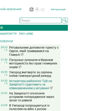
ЛАЙН МОВЛЕННЯ
Авторизація
ІВ
 ЗАКАРПАТТЯ
PRO URBE
НОВИНИ
18:13
Рятувальники допомогли туристу з
/ 1
Одеси, який травмувався на
Говерлі
17:45
Патрульні зупинили в Мукачеві
/ 1
мотоцикліста без прав і номерних
знаків
16:35
Ужгород вчетверте за серпень
/ 1
побив температурний рекорд
15:33
Інструктора районного ТЦК на
/ 5
Закарпатті судитимуть за
обвинуваченням у катуванні
14:42
На Закарпатті оголосили
штормове попередження через
грози та шквали
13:29
В Ужгороді попрощаються із
полеглим на війні з росією