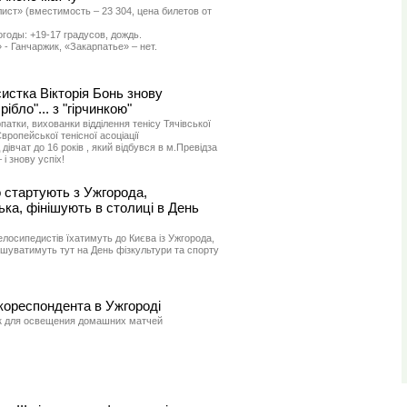
ист» (вместимость – 23 304, цена билетов от
огоды: +19-17 градусов, дождь.
- Ганчаржик, «Закарпатье» – нет.
истка Вікторія Бонь знову
ібло"... з "гірчинкою"
патки, вихованки відділення тенісу Тячівської
вропейської тенісної асоціації
дівчат до 16 років , який відбувся в м.Превідза
і знову успіх!
 стартують з Ужгорода,
ка, фінішують в столиці в День
елосипедистів їхатимуть до Києва із Ужгорода,
ішуватимуть тут на День фізкультури та спорту
 кореспондента в Ужгороді
ек для освещения домашних матчей