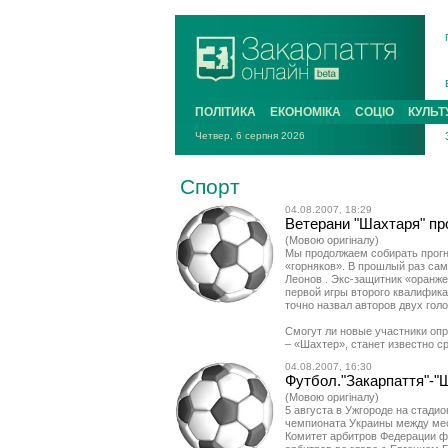
ПОЛІТИКА
ЕКОНОМІКА
СОЦІО
КУЛЬТ
Четвер, 6 серпня 2026
Спорт
04.08.2007, 18:29
Ветерани "Шахтаря" про
(Мовою оригіналу)
Мы продолжаем собирать прогн
«горняков». В прошлый раз са
Леонов . Экс-защитник «оранже
первой игры второго квалифика
точно назвал авторов двух голо
Смогут ли новые участники опр
– «Шахтер», станет известно с
04.08.2007, 16:30
Футбол."Закарпаття"-"Ш
(Мовою оригіналу)
5 августа в Ужгороде на стадио
чемпионата Украины между ме
Комитет арбитров Федерации ф