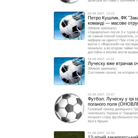
арбитров во главе с Евгением 
04.08.2007, 13:23
Петро Кушлик, ФК "Зак
команді — масове отру
(Мовою оригіналу)
«Закарпатье» после 3-х туров 
не самый плохой показатель, у
набрали ни одного? При этом у
матче с «Ворсклой» на послед
пенальти, а во втором тайме 
достойно и вполне могли вырва
04.08.2007, 10:41
Луческу вже втрачав оч
(Мовою оригіналу)
Состояние газона, на которое 
03.08.2007, 15:47
Футбол. Луческу у грі і
поганого поля (ОНОВ
Головний тренер донецького "Ша
чемпіонату України із "Закарпат
поганого стану футбольного поля
базі в Кіршах.
01.08.2007, 22:33
12-літній закарпатськи