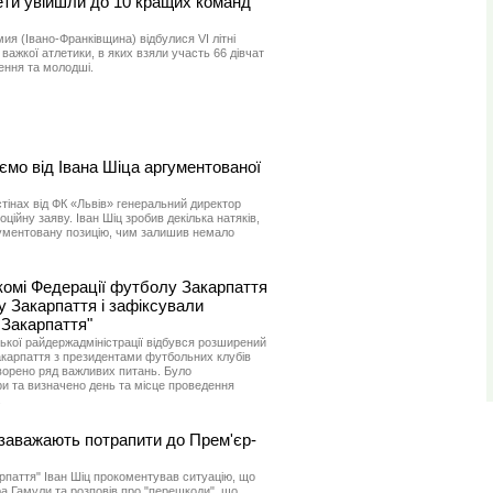
ети увійшли до 10 кращих команд
мия (Івано-Франківщина) відбулися VI літні
 важкої атлетики, в яких взяли участь 66 дівчат
ення та молодші.
ємо від Івана Шіца аргументованої
стінах від ФК «Львів» генеральний директор
ійну заяву. Іван Шіц зробив декілька натяків,
гументовану позицію, чим залишив немало
омі Федерації футболу Закарпаття
 Закарпаття і зафіксували
 Закарпаття"
ської райдержадміністрації відбувся розширений
карпаття з президентами футбольних клубів
ворено ряд важливих питань. Було
и та визначено день та місце проведення
.
 заважають потрапити до Прем'єр-
рпаття" Іван Шіц прокоментував ситуацію, що
ра Гамули та розповів про "перешкоди", що