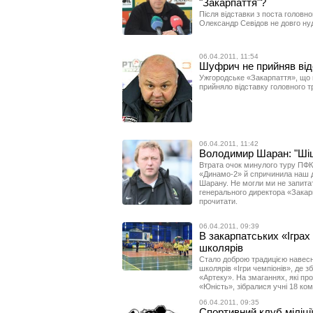
"Закарпаття"?
Після відставки з поста головно
Олександр Севідов не довго нуд
06.04.2011, 11:54
Шуфрич не прийняв від
Ужгородське «Закарпаття», що ви
прийняло відставку головного т
06.04.2011, 11:42
Володимир Шаран: "Шіц 
Втрата очок минулого туру ПФК
«Динамо-2» й спричинила наш 
Шарану. Не могли ми не запитат
генерального директора «Закар
прочитати.
06.04.2011, 09:39
В закарпатських «Іграх
школярів
Стало доброю традицією навесні
школярів «Ігри чемпіонів», де з
«Артеку». На змаганнях, які пр
«Юність», зібралися учні 18 ком
06.04.2011, 09:35
Спортивний клуб міліці