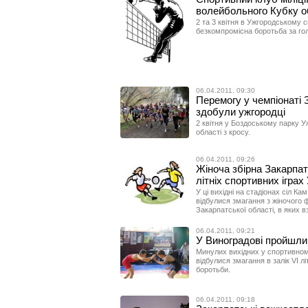
волейбольного Кубку о
2 та 3 квітня в Ужгородському 
безкомпромісна боротьба за го
06.04.2011, 09:30
Перемогу у чемпіонаті 
здобули ужгородці
2 квітня у Боздоському парку У
області з кросу.
06.04.2011, 09:26
Жіноча збірна Закарпат
літніх спортивних іграх
У ці вихідні на стадіонах сіл К
відбулися змагання з жіночого ф
Закарпатської області, в яких в
06.04.2011, 09:21
У Виноградові пройшли 
Минулих вихідних у спортивному
відбулися змагання в залік VI лі
боротьби.
06.04.2011, 09:18