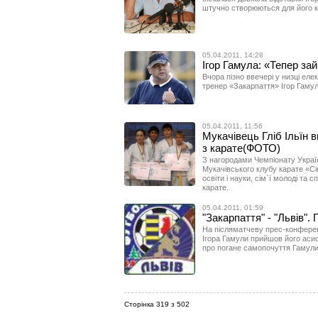
штучно створюються для його к
05.04.2011, 14:28
Ігор Гамула: «Тепер за
Вчора пізно ввечері у низці ел
тренер «Закарпаття» Ігор Гамул
05.04.2011, 11:56
Мукачівець Гліб Ільїн 
з карате(ФОТО)
З нагородами Чемпіонату Украї
Мукачівського клубу карате «Сі
освіти і науки, сім`ї молоді та
карате.
05.04.2011, 01:59
"Закарпаття" - "Львів"
На післяматчеву прес-конферен
Ігора Гамули прийшов його аси
про погане самопочуття Гамули
Сторінка 319 з 502