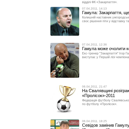
відділі ФК «Закарпаття».
07.04.2011, 14:13
Гамула: Закарпаття, щ
Колишній наставник ужгородськ
своє рішення піти у відставку т
07.04.2011, 12:36
Гамула може очолити к
Екс-тренер "Закарпаття" Ігор 
виступає у Першій лізі чемпіона
06.04.2011, 21:47
На Свалявщині розігра
«Пролісок»-2011
Федерація футболу Свалявськог
по футболу «Пролісок».
06.04.2011, 18:25
Севідов замінив Гамулу