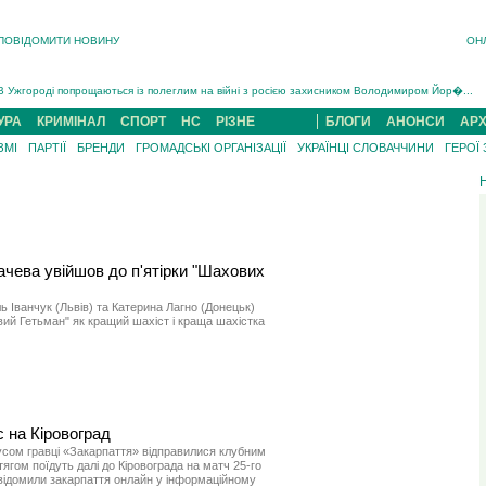
ПОВІДОМИТИ НОВИНУ
ОН
Інструктора районного ТЦК на Закарпатті судитимуть за обвинуваченням у катув...
В Ужгороді попрощаються із полеглим на війні з росією захисником Володимиром Йор�...
В Ужгороді 5 серпня попрощаються із захисником Богданом Югасом, який два роки �...
УРА
КРИМІНАЛ
СПОРТ
НС
РІЗНЕ
БЛОГИ
АНОНСИ
АРХ
Підтвердили загибель захисника із Нанкова на Хустщині Юліана Гербея (ФОТО)[/gree...
ЗМІ
ПАРТІЇ
БРЕНДИ
ГРОМАДСЬКІ ОРГАНІЗАЦІЇ
УКРАЇНЦІ СЛОВАЧЧИНИ
ГЕРОЇ
На війні з рф поліг військовий з Виноградова Ігнат Роздяловський (ФОТО)...
На Хустщині внаслідок ДТП за участі трьох авто постраждали 13 людей (ФОТО)...
Інструктора районного ТЦК на Закарпатті судитимуть за обвинувачен...
чева увійшов до п'ятірки "Шахових
 Іванчук (Львів) та Катерина Лагно (Донецьк)
ий Гетьман" як кращий шахіст і краща шахістка
с на Кіровоград
усом гравці «Закарпаття» відправилися клубним
ягом поїдуть далі до Кіровограда на матч 25-го
овідомили закарпаття онлайн у інформаційному