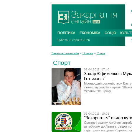
ПОЛІТИКА
ЕКОНОМІКА
СОЦІО
КУЛЬТ
Субота, 8 серпня 2026
Закарпаття онлайн
»
Новини
»
Спорт
Спорт
07.04.2011, 17:40
Захар Єфименко з Мука
Гетьманів"
Міжнародні гросмейстери Василь
стали лауреатами призу "Шахов
України 2010 року.
07.04.2011, 15:01
"Закарпаття" взяло кур
Сьогодні зранку клубним автоб
автобусом до Львова, звідки пот
туру проти місцевої «Зірки», п