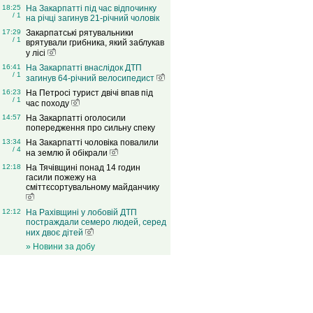
18:25
На Закарпатті під час відпочинку
/ 1
на річці загинув 21-річний чоловік
17:29
Закарпатські рятувальники
/ 1
врятували грибника, який заблукав
у лісі
16:41
На Закарпатті внаслідок ДТП
/ 1
загинув 64-річний велосипедист
16:23
На Петросі турист двічі впав під
/ 1
час походу
14:57
На Закарпатті оголосили
попередження про сильну спеку
13:34
На Закарпатті чоловіка повалили
/ 4
на землю й обікрали
12:18
На Тячівщині понад 14 годин
гасили пожежу на
сміттєсортувальному майданчику
12:12
На Рахівщині у лобовій ДТП
постраждали семеро людей, серед
них двоє дітей
» Новини за добу