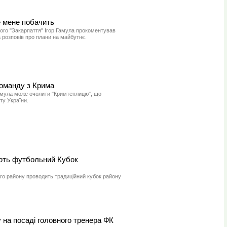
е мене побачить
ого "Закарпаття" Ігор Гамула прокоментував
а розповів про плани на майбутнє.
оманду з Крима
Гамула може очолити "Кримтеплицю", що
ту України.
ють футбольний Кубок
о району проводить традиційний кубок району
 на посаді головного тренера ФК