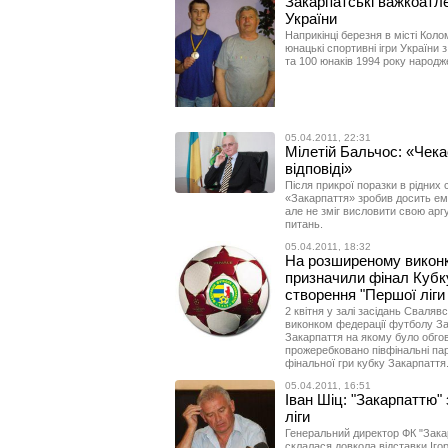
Закарпатські важкоатл
України
Наприкінці березня в місті Коло
юнацькі спортивні ігри України з
та 100 юнаків 1994 року народж
05.04.2011, 22:31
Мілетій Бальчос: «Чека
відповіді»
Після прикрої поразки в рідних 
«Закарпаття» зробив досить емоц
але не зміг висловити свою ар
питань.
05.04.2011, 18:32
На розширеному виконк
призначили фінал Кубку
створення "Першої ліги
2 квітня у залі засідань Сваляв
виконком федерації футболу За
Закарпаття на якому було обго
прожеребковано півфінальні пар
фінальної гри кубку Закарпаття
05.04.2011, 16:51
Іван Шіц: "Закарпаттю"
ліги
Генеральний директор ФК "Зака
склалася довкола відставки Іго