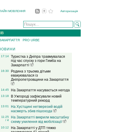
ЛАЙН МОВЛЕННЯ
Авторизація
ІВ
 ЗАКАРПАТТЯ
PRO URBE
НОВИНИ
17:14
Туристка з Дніпра травмувалася
під час спуску з гори Гимба на
Закарпатті
16:30
Родина з трьома дітьми
евакуювалася із
Дніпропетровщини на Закарпаття
14:45
На Закарпаття насувається негода
13:18
В Ужгороді зафіксували новий
температурний рекорд
13:01
На Хустщині нетверезий водій
насмерть збив пішохода
11:25
На Закарпатті викрили масштабну
/ 4
схему ухилення від мобілізації
10:12
На Закарпатті у ДТП тяжко