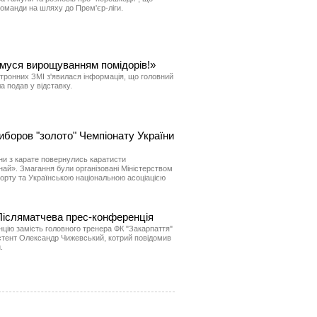
оманди на шляху до Прем'єр-ліги.
ймуся вирощуванням помідорів!»
ектронних ЗМІ з'явилася інформація, що головний
а подав у відставку.
виборов "золото" Чемпіонату України
ни з карате повернулись каратисти
най». Змагання були організовані Міністерством
 спорту та Українською національною асоціацією
. Післяматчева прес-конференція
цію замість головного тренера ФК "Закарпаття"
стент Олександр Чижевський, котрий повідомив
.