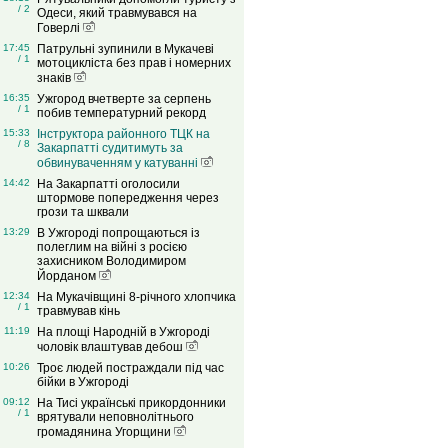
/ 2
Одеси, який травмувався на
Говерлі
17:45
Патрульні зупинили в Мукачеві
/ 1
мотоцикліста без прав і номерних
знаків
16:35
Ужгород вчетверте за серпень
/ 1
побив температурний рекорд
15:33
Інструктора районного ТЦК на
/ 8
Закарпатті судитимуть за
обвинуваченням у катуванні
14:42
На Закарпатті оголосили
штормове попередження через
грози та шквали
13:29
В Ужгороді попрощаються із
полеглим на війні з росією
захисником Володимиром
Йорданом
12:34
На Мукачівщині 8-річного хлопчика
/ 1
травмував кінь
11:19
На площі Народній в Ужгороді
чоловік влаштував дебош
10:26
Троє людей постраждали під час
бійки в Ужгороді
09:12
На Тисі українські прикордонники
/ 1
врятували неповнолітнього
громадянина Угорщини