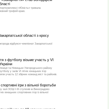
бласті
спорткомплексі «Юність» тривала
ловний трофей краю.
Закарпатської області з кросу
жгорода відбувся чемпіонат Закарпатської
тя з футболу візьме участь у VI
 України
ам’яниця та Невицьке Ужгородського району
утболу у залік VI літніх юнацьких ігор
зяли участь 12 збірних команд міст та районів.
спортивні ігри з вільної боротьби
 залі ЗОШ I-III ступенів м.Виноградово
тніх юнацьких спортивних ігор із вільної