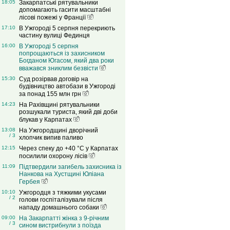
18:05
Закарпатські рятувальники
допомагають гасити масштабні
лісові пожежі у Франції
17:10
В Ужгороді 5 серпня перекриють
частину вулиці Фединця
16:00
В Ужгороді 5 серпня
попрощаються із захисником
Богданом Югасом, який два роки
вважався зниклим безвісти
15:30
Суд розірвав договір на
будівництво автобази в Ужгороді
за понад 155 млн грн
14:23
На Рахівщині рятувальники
розшукали туриста, який дві доби
блукав у Карпатах
13:08
На Ужгородщині дворічний
/ 3
хлопчик випив паливо
12:15
Через спеку до +40 °C у Карпатах
посилили охорону лісів
11:09
Підтвердили загибель захисника із
Нанкова на Хустщині Юліана
Гербея
10:10
Ужгородця з тяжкими укусами
/ 2
голови госпіталізували після
нападу домашнього собаки
09:00
На Закарпатті жінка з 9-річним
/ 3
сином вистрибнули з поїзда