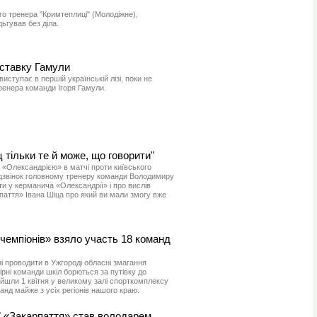
го тренера "Кримтеплиці" (Молодіжне),
ьгував без діла.
ставку Гамули
ступає в першій українській лізі, поки не
ренера команди Ігоря Гамули.
тільки те й може, що говорити"
 «Олександрією» в матчі проти київського
дзвінок головному тренеру команди Володимиру
и у керманича «Олександрії» і про вислів
паття» Івана Шіца про який ви мали змогу вже
 чемпіонів» взяло участь 18 команд
 проводити в Ужгороді обласні змагання
бірні команди шкіл борються за путівку до
ойшли 1 квітня у великому залі спорткомплексу
анд майже з усіх регіонів нашого краю.
ї «Закарпаття» став володарем