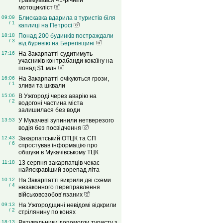
травмувався 41-річний
мотоцикліст
09:09
Блискавка вдарила в туристів біля
/ 1
каплиці на Петросі
18:18
Понад 200 будинків постраждали
/ 3
від буревію на Берегівщині
17:16
На Закарпатті судитимуть
учасників контрабанди кокаїну на
понад $1 млн
16:06
На Закарпатті очікуються грози,
/ 1
зливи та шквали
15:06
В Ужгороді через аварію на
/ 2
водогоні частина міста
залишилася без води
13:53
У Мукачеві зупинили нетверезого
водія без посвідчення
12:43
Закарпатський ОТЦК та СП
/ 6
спростував інформацію про
обшуки в Мукачівському ТЦК
11:18
13 серпня закарпатців чекає
найяскравіший зорепад літа
10:12
На Закарпатті викрили дві схеми
/ 4
незаконного переправлення
військовозобов’язаних
09:13
На Ужгородщині невідомі відкрили
/ 2
стрілянину по конях
18:13
Рятувальники допомогли туристу з