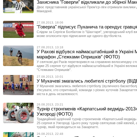
Захисника "Говерли" відкликали до збірної Мак
Двоє представників української Прем'єр-ліги отримали виклики д
Македонії.
27.08.2013, 18:06
"Говерла" підписує Пуканича та орендує гравц
Слідом за Сергієм Болбатом із "Шахтаря", ужгородський клуб вж
може оголосити про підписання ще одного футболіста.
27.08.2013, 13:18
У Рахові відбувся наймасштабніший в Україні
марафон „Стежками Опришків” (ФОТО)
У святкові дні Рахів перетворився на справжню велосипедну ст
адже 25 серпня тут відбувся наймасштабніший в Україні вело
"Стежками Опришків".
27.08.2013, 10:01
У Мукачеві змагались любителі стрітболу (ВІ
У Мукачеві змагались любителі стрітболу (вуличного баскетболу
з'ясувати, хто спритніший, команди з різних куточків Закарпаття
міста в день незалежності.
26.08.2013, 23:21
Турнір стронгменів «Карпатський ведмідь-2013»
Ужгороді (ФОТО)
Традиційний щорічний турнір стронгменів «Карпатський ведмідь
25 серпня в Ужгороді. Цього року турнір святкував свій ювілей, 
турнір, який проводиться на Закарпатті.
26.08.2013, 22:48