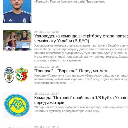
«Говерлі». Про це йдеться на сайті Прем’єр-ліги.
29.08.2013, 14:48
Ужгородська команда зі стрітболу стала призе
чемпіонату України (ВІДЕО)
Ужгородська команда стала призером чемпіонату України з вул
баскетболу. Турнір проходив у два етапи. Спочатку ужгородськ
«Миші» перемогла у відбірковому турі, що проходив у Львові. А
Незалежності в Києві провели фінальну частину змагань. Закар
команда у фіналі стала третьою.
29.08.2013, 11:25
"Говерла" – "Ворскла". Перед матчем
Уперше «Говерла» з полтавською «Ворсклою» зійшлася в пер
незалежному чемпіонаті України – 1992 року. Тоді в першій лізі у
закарпатці перемогли – 1:0.
28.08.2013, 23:17
Команда "Петрово" пройшла в 1/8 Кубка Україн
серед аматорів
28 серпня 2013 року відбулися матчі-відповіді попереднього ет
України з футболу серед аматорів 2013 року.
28.08.2013, 22:36