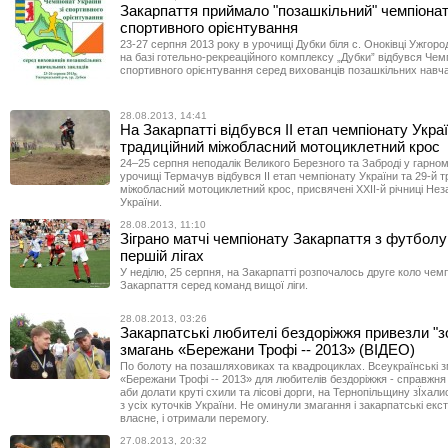
Закарпаття приймало "позашкільний" чемпіонат 
спортивного орієнтування
23-27 серпня 2013 року в урочищі Дубки біля с. Оноківці Ужгоро
на базі готельно-рекреаційного комплексу „Дубки” відбувся Чемп
спортивного орієнтування серед вихованців позашкільних навча
28.08.2013, 14:41
На Закарпатті відбувся ІІ етап чемпіонату Украї
традиційний міжобласний мотоциклетний крос
24–25 серпня неподалік Великого Березного та Заброді у гарно
урочищі Термачув відбувся ІІ етап чемпіонату України та 29-й 
міжобласний мотоциклетний крос, присвячені ХХІІ-й річниці Нез
України.
28.08.2013, 11:10
Зіграно матчі чемпіонату Закарпаття з футболу 
першій лігах
У неділю, 25 серпня, на Закарпатті розпочалось друге коло чем
Закарпаття серед команд вищої ліги.
28.08.2013, 03:26
Закарпатські любителі бездоріжжя привезли "зо
змагань «Бережани Трофі -- 2013» (ВІДЕО)
По болоту на позашляховиках та квадроциклах. Всеукраїнські 
«Бережани Трофі -- 2013» для любителів бездоріжжя - справжня в
аби долати круті схили та лісові дорги, на Тернопільщину зЇхали
з усіх куточків України. Не оминули змагання і закарпатські екст
власне, і отримали перемогу.
27.08.2013, 20:32