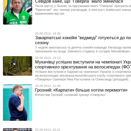
Севідов каже, що "Говерла" мало змінилася
Після матчу у Львові, за підсумками якого "Говерла" програла 
"Карпатам", екс-тренер ужгородців, а нині коуч львівської кома
враженнями від гри.
26.08.2013, 19:38
Закарпатські хокейні "ведмеді" готуються до п
сезону
У неділю аматорська та дитяча хокейні команди Ужгорода прове
тренування на льоду Зимового стадіону в сусідніх Михайлівцях.
26.08.2013, 13:10
Мукачівці успішно виступили на чемпіонаті Укра
спортивного орієнтування на велосипедах (ФО
Успішно виступили в Харкові на чемпіонаті України зі спортивно
на велосипедах вихованці мукачівського клубу спортивного орі
«Товариш» (тренери Ніна Расчупкіна та Олександр Цепурдей).
25.08.2013, 21:49
Грозний: «Карпати» більше хотіли перемогти»
В’ячеслав Грозний, головний тренер «Говерли»:
25.08.2013, 20:11