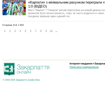
«Карпати» з мінімальним рахунком переграли «
1:0 (ВІДЕО)
Матч "Карпат" і "Говерли" ряснів боротьбою на кожній ділянці по
моментів було лічена кількість, тому, як часто водиться в таких
поєдинку вирішив один-єдиний гол.
Сторінка 214 з 502
1
2
3
4
5
6
7
8
9
10
...
Інтернет-видання «Закарпа
Надіслати повідомлення
© 2003-2026 Закарпаття онлайн Beta