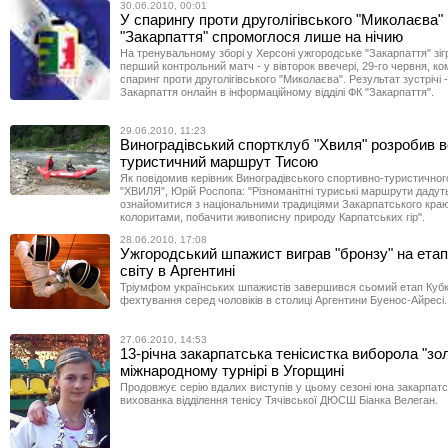
30.06.2010, 00:01
У спарингу проти друголігівського "Миколаєва"
"Закарпаття" спромоглося лише на нічию
На тренувальному зборі у Херсоні ужгородське "Закарпаття" зіг
перший контрольний матч - у вівторок ввечері, 29-го червня, к
спаринг проти друголігівського "Миколаєва". Результат зустрічі -
Закарпаття онлайн в інформаційному відділі ФК "Закарпаття".
29.06.2010, 11:23
Виноградівський спортклуб "Хвиля" розробив 
туристичний маршрут Тисою
Як повідомив керівник Виноградівського спортивно-туристичног
"ХВИЛЯ", Юрій Роспопа: "Різноманітні туриські маршрути дадут
ознайомитися з національними традиціями Закарпатського краю
колоритами, побачити живописну природу Карпатських гір".
28.06.2010, 17:08
Ужгородський шпажист виграв "бронзу" на етап
світу в Аргентині
Тріумфом українських шпажистів завершився сьомий етап Кубка
фехтування серед чоловіків в столиці Аргентини Буенос-Айресі.
27.06.2010, 14:53
13-річна закарпатська тенісистка виборола "зо
міжнародному турнірі в Угорщині
Продовжує серію вдалих виступів у цьому сезоні юна закарпатс
вихованка відділення тенісу Тячівської ДЮСШ Біанка Велеган.