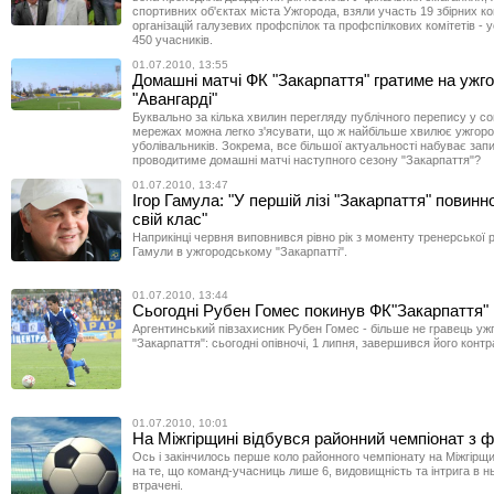
спортивних об'єктах міста Ужгорода, взяли участь 19 збірних 
організацій галузевих профспілок та профспілкових комітетів - 
450 учасників.
01.07.2010, 13:55
Домашні матчі ФК "Закарпаття" гратиме на ужг
"Авангарді"
Буквально за кілька хвилин перегляду публічного перепису у со
мережах можна легко з'ясувати, що ж найбільше хвилює ужгор
уболівальників. Зокрема, все більшої актуальності набуває запи
проводитиме домашні матчі наступного сезону "Закарпаття"?
01.07.2010, 13:47
Ігор Гамула: "У першій лізі "Закарпаття" повин
свій клас"
Наприкінці червня виповнився рівно рік з моменту тренерської р
Гамули в ужгородському "Закарпатті".
01.07.2010, 13:44
Сьогодні Рубен Гомес покинув ФК"Закарпаття"
Аргентинський півзахисник Рубен Гомес - більше не гравець уж
"Закарпаття": сьогодні опівночі, 1 липня, завершився його контр
01.07.2010, 10:01
На Міжгірщині відбувся районний чемпіонат з 
Ось і закінчилось перше коло районного чемпіонату на Міжгірщ
на те, що команд-учасниць лише 6, видовищність та інтрига в н
втрачені.