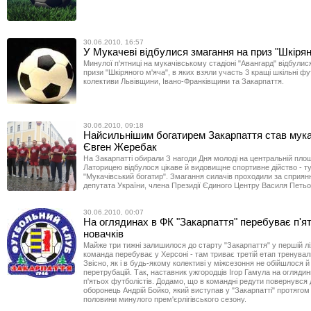
30.06.2010, 16:57
У Мукачеві відбулися змагання на приз "Шкірян
Минулої п'ятниці на мукачівському стадіоні "Авангард" відбулис
призи "Шкіряного м'яча", в яких взяли участь 3 кращі шкільні фу
колективи Львівщини, Івано-Франківщини та Закарпаття.
30.06.2010, 09:18
Найсильнішим богатирем Закарпаття став мук
Євген Жеребак
На Закарпатті обирали З нагоди Дня молоді на центральній площ
Латорицею відбулося цікаве й видовищне спортивне дійство - ту
"Мукачівський богатир". Змагання силачів проходили за сприян
депутата України, члена Президії Єдиного Центру Василя Петьо
30.06.2010, 00:07
На оглядинах в ФК "Закарпаття" перебуває п'я
новачків
Майже три тижні залишилося до старту "Закарпаття" у першій ліз
команда перебуває у Херсоні - там триває третій етап тренувал
Звісно, як і в будь-якому колективі у міжсезоння не обійшлося 
перетрубацій. Так, наставник ужгородців Ігор Гамула на огляди
п'ятьох футболістів. Додамо, що в командні редути повернувся
оборонець Андрій Бойко, який виступав у "Закарпатті" протягом
половини минулого прем'єрлігівського сезону.