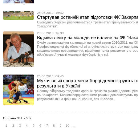
25.06.2010, 16:42
Стартував останній етап підготовки ФК"Закарпа
Сьогодні у Херсоні розпочинається третій етап тренувального 
"Закарпаття".
25.06.2010, 16:33
Відміна ліміту на молодь не вплине на ФК "Зак
Окрім затвердження календаря на новий сезон 2010/2011, на ХІ
Професіональної футбольної ліги, очільники структури насправ
кардинального нововведення: відмінено пункт регламенту стос
обов'язкової участі молодих футболістів у грі.
25.06.2010, 09:45
Мукачівські спортсмени-борці демонструють н
результати в Україні
Славну бійцівську традицію древніх греків та римлян досить ус
на Закарпатті. Місцеві борці останніми роками демонструють пр
результати як на фоні нашої країни, так і Європи.
Сторінка 361 з 502
1
2
3
4
5
6
7
8
9
10
...