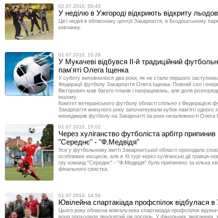
02.07.2010, 00:43
У неділю в Ужгороді відкриють відкриту льодо
Цієї неділі в обласному центрі Закарпаття, в Боздошському парк
ковзанку.
01.07.2010, 15:28
У Мукачеві відбувся II-й традиційний футбольн
пам'яті Олега Іщенка
У суботу виповнилося два роки, як не стало першого заступник
Федерації футболу Закарпаття Олега Іщенка. Повний сил і енерг
Вікторович мав багато планів і напрацювань, але доля розпоряд
іншому.
Комітет ветеранського футболу області спільно з Федерацією 
Закарпаття минулого року започаткували кубок пам'яті одного 
менеджерів футболу на Закарпатті за роки незалежності Олега 
01.07.2010, 15:02
Через хуліганство футболіста арбітр припинив
"Середнє" - "Ф.Медвідя"
Усе у футбольному житті Закарпатської області проходило спокі
особливих ексцесів, але в ХІ турі через хуліганські дії гравця-н
гру команд "Середнє" - "Ф.Медвідя" було припинено за кілька х
фінального свистка.
01.07.2010, 14:59
Ювілейна спартакіада профспілок відбулася в 
Цього року обласна міжгалузева спартакіада профспілок відзна
вона проходила двадцятий рік поспіль. У фінальних змаганнях, я