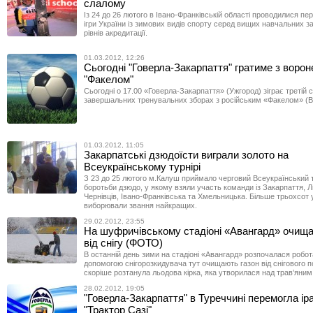
слалому
Із 24 до 26 лютого в Івано-Франківській області проводилися пе
ігри України із зимових видів спорту серед вищих навчальних зак
рівнів акредитації.
01.03.2012, 12:26
Сьогодні "Говерла-Закарпаття" гратиме з воро
"Факелом"
Сьогодні о 17.00 «Говерла-Закарпаття» (Ужгород) зіграє третій 
завершальних тренувальних зборах з російським «Факелом» (В
01.03.2012, 11:05
Закарпатські дзюдоїсти виграли золото на
Всеукраїнському турнірі
З 23 до 25 лютого м.Калуш приймало черговий Всеукраїнський т
боротьби дзюдо, у якому взяли участь команди із Закарпаття, Л
Чернівців, Івано-Франківська та Хмельницька. Більше трьохсот 
виборювали звання найкращих.
29.02.2012, 23:55
На шуфричівському стадіоні «Авангард» очища
від снігу (ФОТО)
В останній день зими на стадіоні «Авангард» розпочалася робот
допомогою снігорозкидувача тут очищають газон від снігового п
скоріше розтанула льодова кірка, яка утворилася над трав’яни
28.02.2012, 19:05
"Говерла-Закарпаття" в Туреччині перемогла ір
"Трактор Сазі"