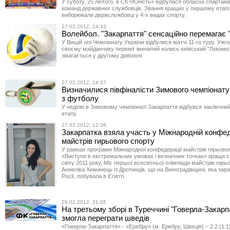
У суботу, 25 лютого, в СК «Юність» відбулася обласна спартакі
команд державних службовців. Звання кращих у першому етапі
виборювали держслужбовці у 4-х видах спорту.
27.02.2012, 14:33
Волейбол. "Закарпаття" сенсаційно перемагає 
У Вищій лізі Чемпіонату України відбулися матчі 11-го туру. Ужг
своєму майданчику переміг іменитий колись київський "Локомот
змагається у другому дивізіоні.
27.02.2012, 14:27
Визначилися півфіналісти Зимового чемпіонату
з футболу
У неділю в Зимовому чемпіонаті Закарпаття відбувся заключний
етапу.
27.02.2012, 12:36
Закарпатка взяла участь у Міжнародній конфед
майстрів гирьового спорту
У рамках програми Міжнародної конфедерації майстрів гирьово
«Виступи в екстремальних умовах і визначних точках» краща 
світу 2011 року, Міс першої всесвітньої олімпіади майстрів гирь
Анжеліка Химинець із Дротинців, що на Виноградівщині, яка зар
Росії, побувала в Єгипті.
26.02.2012, 21:05
На третьому зборі в Туреччині "Говерла-Закарп
змогла переграти шведів
«Говерла-Закарпаття» - «Еребру» (м. Еребру, Швеція) – 2:2 (1:1)