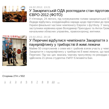
24.02.2012, 13:21
У Закарпатській ОДА розглядали стан підготов
ЄВРО-2012 (ФОТО)
У п’ятницю, 24 лютого, під головуванням голови закарпатської
Ледиди відбулась координаційна нарада щодо підготовки до про
Україні фінальної частини чемпіонату Європи з футболу. У захо
заступники керівника краю Володимир Приходько та Антон Гро
начальники обласних управлінь, правоохоронці, митники.
23.02.2012, 20:19
У Перечині відбулися чемпіонати Закарпаття з
пауерліфтингу у триборстві й жимі лежачи
Майже 50 спортсменів з семи міст і районів взяли участь у чем
Закарпаття з пауерліфтингу у триборстві й жимі лежачи, що пр
Перечині. Під час цих змагань чергову прогулянку по рекордах 
здійснила 21-річна студентка УжНУ Єлизавета Бан.
Сторінка 274 з 502
1
2
3
4
5
6
7
8
9
10
...