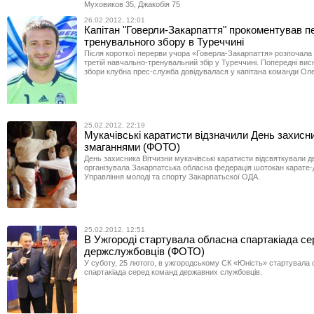
Муховиков 35, Джакобія 75
26.02.2012, 12:01
Капітан "Говерли-Закарпаття" прокоментував пе
тренувального збору в Туреччині
Після короткої перерви учора «Говерла-Закарпаття» розпочала
третій навчально-тренувальний збір у Туреччині. Попередні висн
збори клубна прес-служба довідувалася у капітана команди Ол
25.02.2012, 22:19
Мукачівські каратисти відзначили День захисн
змаганнями (ФОТО)
День захисника Вітчизни мукачівські каратисти відсвяткували д
організувала Закарпатська обласна федерація шотокан карате-
Управління молоді та спорту Закарпатьскої ОДА.
25.02.2012, 12:51
В Ужгороді стартувала обласна спартакіада се
держслужбовців (ФОТО)
У суботу, 25 лютого, в ужгородському СК «Юність» стартувала
спартакіада серед команд державних службовців.