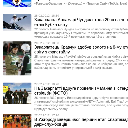
«Говерла-Закарпаття» (Ужгород) – «Трактор Сазі» (Тебріз, Іран)
28.02.2012, 18:39
Закарпатка Аннамарі Чундак стала 20-ю на че
етапі Кубка світу
22 лютого Аннамарі Чундак виступила на черговому етапі Кубка 
проходив у канадському Стоунхемі. У паралельному гігантсько
ужгородка показала 19-й результат серед 42-х учасниць.
28.02.2012, 18:33
Закарпатець Кравчук здобув золото на 8-му ет
світу з фристайлу
25 лютого у Мінську (Раубічі) відбувся восьмий етап Кубка світ
Станіслав Кравчук показав найкращий результат серед 24-х уча
«гвинт-два гвинти-гвинт» виявилися не лише найкрасивішим, ал
найскладнішим стрибком у вирішальній стадії змагань.
27.02.2012, 19:28
На Закарпатті вдруге провели змагання зі стен
стрільби (ФОТО)
26 лютого 2012 року у Виноградові вже вдруге було проведено 
зі стендової стрільби по дисципліні «АВТ» (Automatic Ball Trap)
траншея» серед мисливців та стрілків-любителів, але цього разу
індивідуальному заліку.
27.02.2012, 17:26
В Ужгороді завершився перший етап спартакіа
держслужбовців