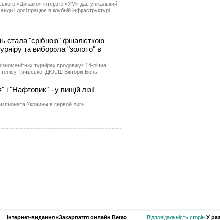
вського «Динамо» інтерв’ю «УМ» дав унікальний
нди і досі працює в клубній інфраструктурі.
нь стала "срібною" фіналісткою
урніру та виборола "золото" в
ізноманітних турнірах продовжує 14-річна
 тенісу Тячівської ДЮСШ Вікторія Бонь.
 і "Нафтовик" - у вищій лізі!
емпионата Украины в первой лиге.
Інтернет-видання «Закарпаття онлайн Beta»
Відповідальність сторін
У ра