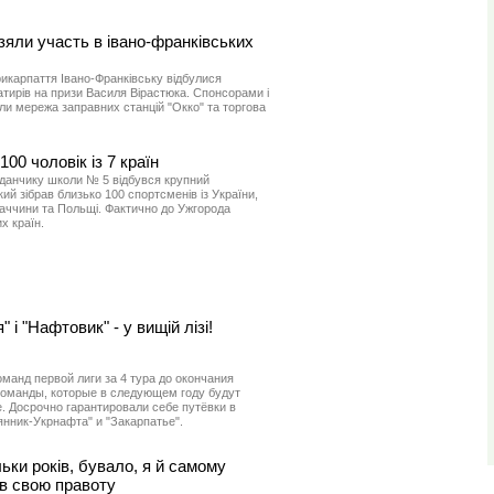
взяли участь в івано-франківських
икарпаття Івано-Франківську відбулися
гатирів на призи Василя Вірастюка. Спонсорами і
ли мережа заправних станцій "Окко" та торгова
100 чоловік із 7 країн
данчику школи № 5 відбувся крупний
кий зібрав близько 100 спортсменів із України,
оваччини та Польщі. Фактично до Ужгорода
х країн.
 і "Нафтовик" - у вищій лізі!
манд первой лиги за 4 тура до окончания
команды, которые в следующем году будут
 Досрочно гарантировали себе путёвки в
нник-Укрнафта" и "Закарпатье".
ьки років, бувало, я й самому
в свою правоту