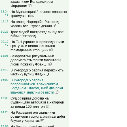
захисником Володимиром
Йорданом
12:34
На Мукачівщині 8-річного хлопчика
/ 1
травмував кінь
11:19
На площі Народній в Ужгороді
чоловік влаштував дебош
10:26
Троє людей постраждали під час
бійки в Ужгороді
09:12
На Тисі українські прикордонники
/ 2
врятували неповнолітнього
громадянина Угорщини
18:05
Закарпатські рятувальники
допомагають гасити масштабні
лісові пожежі у Франції
17:10
В Ужгороді 5 серпня перекриють
частину вулиці Фединця
16:00
В Ужгороді 5 серпня
попрощаються із захисником
Богданом Югасом, який два роки
вважався зниклим безвісти
15:30
Суд розірвав договір на
будівництво автобази в Ужгороді
за понад 155 млн грн
14:23
На Рахівщині рятувальники
розшукали туриста, який дві доби
блукав у Карпатах
13:08
На Ужгородщині дворічний