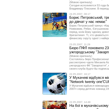
(Мовою оригіналу)
Сегодня исполняется 53 года 
Владимиру Плоскине. В период 
24.05.2007, 08:17
Борис Петровський, тре
до дівчат у нас немає"
Борис Петровський тренує «Кар
Новіковим, Рябих, Євтушенком.
період, коли йому одному дове
бригантини». Ті, хто цікавитьс
фінансову скруту одної з найкр
23.05.2007, 11:29
Бюро ПФЛ поновило 23-
ужгородському "Закарпа
(Мовою оригіналу)
Состоялось бюро Професиональ
рассмотрено «дело Михаила Ко
ужгородского ФК "Закарпаття", 
своего клуба будто-бы подписа
22.05.2007, 16:17
У Мукачеві відбувся мі
"Network twenty опе’CU
У Мукачеві відбувся міжнародни
2007» серед дитячих команд 19
22.05.2007, 14:49
На бої в мукачівському