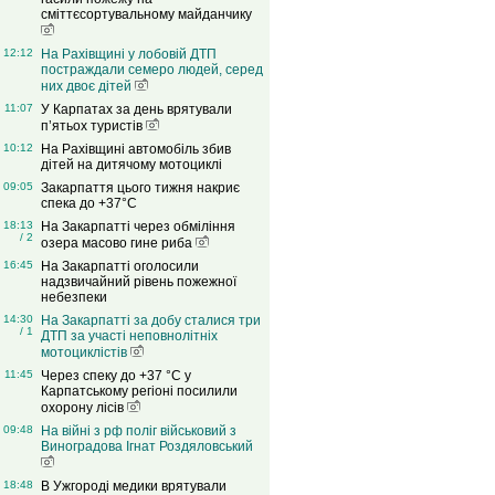
сміттєсортувальному майданчику
12:12
На Рахівщині у лобовій ДТП
постраждали семеро людей, серед
них двоє дітей
11:07
У Карпатах за день врятували
п’ятьох туристів
10:12
На Рахівщині автомобіль збив
дітей на дитячому мотоциклі
09:05
Закарпаття цього тижня накриє
спека до +37°C
18:13
На Закарпатті через обміління
/ 2
озера масово гине риба
16:45
На Закарпатті оголосили
надзвичайний рівень пожежної
небезпеки
14:30
На Закарпатті за добу сталися три
/ 1
ДТП за участі неповнолітніх
мотоциклістів
11:45
Через спеку до +37 °C у
Карпатському регіоні посилили
охорону лісів
09:48
На війні з рф поліг військовий з
Виноградова Ігнат Роздяловський
18:48
В Ужгороді медики врятували