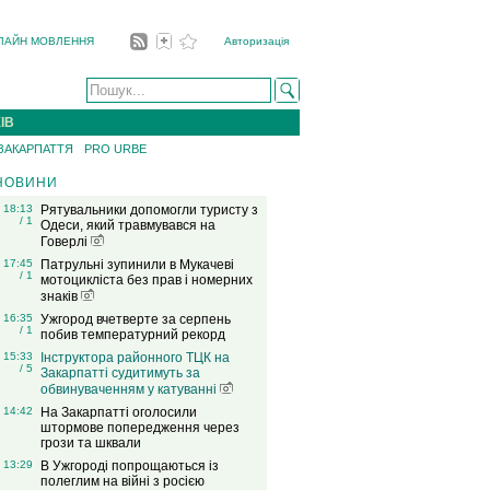
ЛАЙН МОВЛЕННЯ
Авторизація
ІВ
 ЗАКАРПАТТЯ
PRO URBE
НОВИНИ
18:13
Рятувальники допомогли туристу з
/ 1
Одеси, який травмувався на
Говерлі
17:45
Патрульні зупинили в Мукачеві
/ 1
мотоцикліста без прав і номерних
знаків
16:35
Ужгород вчетверте за серпень
/ 1
побив температурний рекорд
15:33
Інструктора районного ТЦК на
/ 5
Закарпатті судитимуть за
обвинуваченням у катуванні
14:42
На Закарпатті оголосили
штормове попередження через
грози та шквали
13:29
В Ужгороді попрощаються із
полеглим на війні з росією