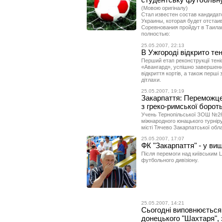
(Мовою оригіналу)
Стал известен состав кандида
Украины, которая будет отстаи
Соревнования пройдут в Таилан
полностью:
25.05.2007, 22:13
В Ужгороді відкрито тен
Перший етап реконструкції тені
«Авангард», успішно завершени
відкриття кортів, а також перші
дітлахи.
25.05.2007, 19:19
Закарпаття: Переможце
з греко-римської борот
Учень Тернопільської ЗОШ №26
міжнародного юнацького турніру
місті Тячево Закарпатської обла
25.05.2007, 17:07
ФК "Закарпаття" - у вищі
Після перемоги над київським Ц
футбольного дивізіону.
25.05.2007, 14:21
Сьогодні виповнюється 
донецького "Шахтаря",