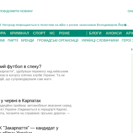
ПОВІДОМИТИ НОВИНУ
ОН
Інструктора районного ТЦК на Закарпатті судитимуть за обвинуваченням у катув...
В Ужгороді попрощаються із полеглим на війні з росією захисником Володимиром Йор�...
В Ужгороді 5 серпня попрощаються із захисником Богданом Югасом, який два роки �...
УРА
КРИМІНАЛ
СПОРТ
НС
РІЗНЕ
БЛОГИ
АНОНСИ
АРХ
Підтвердили загибель захисника із Нанкова на Хустщині Юліана Гербея (ФОТО)[/gree...
ЗМІ
ПАРТІЇ
БРЕНДИ
ГРОМАДСЬКІ ОРГАНІЗАЦІЇ
УКРАЇНЦІ СЛОВАЧЧИНИ
ГЕРОЇ
На війні з рф поліг військовий з Виноградова Ігнат Роздяловський (ФОТО)...
На Хустщині внаслідок ДТП за участі трьох авто постраждали 13 людей (ФОТО)...
Інструктора районного ТЦК на Закарпатті судитимуть за обвинувачен...
ний футбол в спеку?
акарпаття”, здобувши перемогу над київським
ою в когорту елітних клубів України. Та не
дій, що супроводжували сам матч.
у червні в Карпатах
адиційно приймає автомобільні змагання серед
єї України з'їжджаються в передгір'я Карпат,
вта, поганяти на справжніх гірських дорогах —
К "Закарпаття" — кандидат у
 збірну України