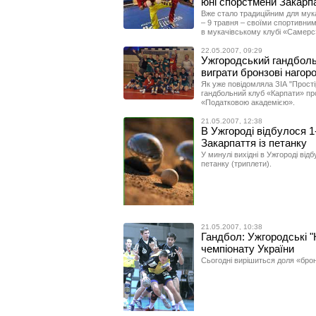
юні спорстмени Закарп
Вже стало традиційним для мука
– 9 травня – своїми спортивним
в мукачівському клубі «Самерс»
22.05.2007, 09:29
Ужгородський гандбольн
виграти бронзові нагор
Як уже повідомляла ЗІА "Прості
гандбольний клуб «Карпати» про
«Податковою академією».
21.05.2007, 12:38
В Ужгороді відбулося 
Закарпаття із петанку
У минулі вихідні в Ужгороді від
петанку (триплети).
21.05.2007, 10:38
Гандбол: Ужгородські "
чемпіонату України
Сьогодні вирішиться доля «брон