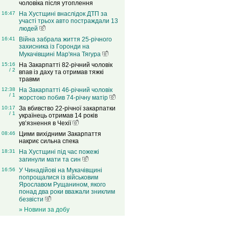
чоловіка після утоплення
16:47
На Хустщині внаслідок ДТП за
участі трьох авто постраждали 13
людей
16:41
Війна забрала життя 25-річного
захисника із Горонди на
Мукачівщині Мар'яна Тягура
15:16
На Закарпатті 82-річний чоловік
/ 2
впав із даху та отримав тяжкі
травми
12:38
На Закарпатті 46-річний чоловік
/ 1
жорстоко побив 74-річну матір
10:17
За вбивство 22-річної закарпатки
/ 1
українець отримав 14 років
ув’язнення в Чехії
08:46
Цими вихідними Закарпаття
накриє сильна спека
18:31
На Хустщині під час пожежі
загинули мати та син
16:56
У Чинадійові на Мукачівщині
попрощалися із військовим
Ярославом Рущанином, якого
понад два роки вважали зниклим
безвісти
» Новини за добу