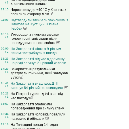
/ 3
хлопчик випив паливо
12:15
Через спеку до +40 °C у Карпатах
посилили охорону лісів
11:09
Підтвердили загибель захисника із
Нанкова на Хустщині Юліана
Гербея
10:10
Ужгородця з тяжкими укусами
/ 2
голови госпіталізували після
нападу домашнього собаки
09:00
На Закарпатті жінка з 9-річним
/ 2
сином вистрибнули з поїзда
18:25
На Закарпатті під час відпочинку
/ 1
на річці загинув 21-річний чоловік
17:29
Закарпатські рятувальники
/ 1
врятували грибника, який заблукав
у лісі
16:41
На Закарпатті внаслідок ДТП
/ 1
загинув 64-річний велосипедист
16:23
На Петросі турист двічі впав під
/ 1
час походу
14:57
На Закарпатті оголосили
попередження про сильну спеку
13:34
На Закарпатті чоловіка повалили
/ 4
на землю й обікрали
12:18
На Тячівщині понад 14 годин
гасили пожежу на