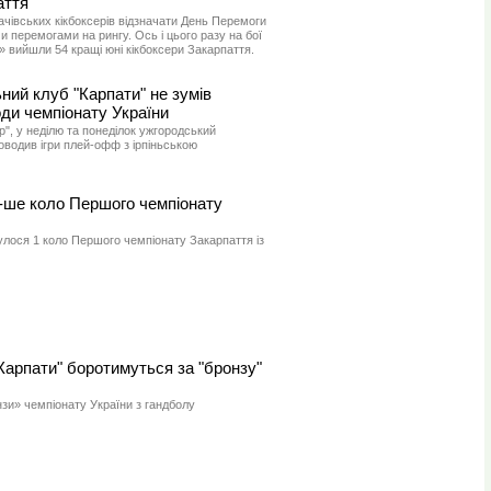
аття
чівських кікбоксерів відзначати День Перемоги
и перемогами на рингу. Ось і цього разу на бої
 вийшли 54 кращі юні кікбоксери Закарпаття.
ий клуб "Карпати" не зумів
оди чемпіонату України
р", у неділю та понеділок ужгородський
водив ігри плей-офф з ірпіньською
1-ше коло Першого чемпіонату
булося 1 коло Першого чемпіонату Закарпаття із
Карпати" боротимуться за "бронзу"
зи» чемпіонату України з гандболу