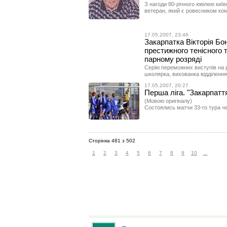
З нагоди 80-річного ювілею киї
ветеран, який є ровесником кома
17.05.2007, 23:46
Закарпатка Вікторія Бо
престижного тенісного т
парному розряді
Серію переможних виступів на р
школярка, вихованка відділення
17.05.2007, 20:27
Перша ліга. "Закарпаття"
(Мовою оригіналу)
Состоялись матчи 33-го тура ч
Сторінка 481 з 502
1
2
3
4
5
6
7
8
9
10
...