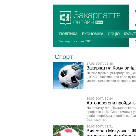
ПОЛІТИКА
ЕКОНОМІКА
СОЦІО
КУЛЬТ
Четвер, 6 серпня 2026
Спорт
27.05.2007, 22:38
Закарпаття: Кому вигід
Як вже відомо, ужгородське „З
„ЦСКА”, забезпечило себе путівк
можна залишитися осторонь по
26.05.2007, 10:24
Автоперегони пройдуть 
На початку літа Прикарпаття тр
професіоналів. Спортсмени з усі
щоби випробувати себе і свої а
без покриття.
26.05.2007, 08:51
Вячеслав Микуляк із Ф
студентську футбольну