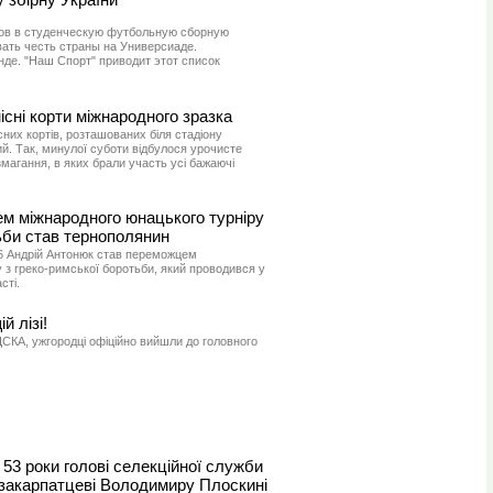
тов в студенческую футбольную сборную
вать честь страны на Универсиаде.
де. "Наш Спорт" приводит этот список
існі корти міжнародного зразка
сних кортів, розташованих біля стадіону
й. Так, минулої суботи відбулося урочисте
 змагання, в яких брали участь усі бажаючі
м міжнародного юнацького турніру
ьби став тернополянин
 Андрій Антонюк став переможцем
 з греко-римської боротьби, який проводився у
сті.
й лізі!
СКА, ужгородці офіційно вийшли до головного
53 роки голові селекційної служби
 закарпатцеві Володимиру Плоскині