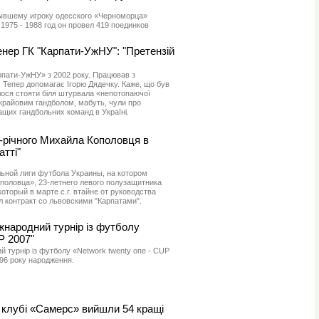
бывшему игроку одесского «Черноморца»
1975 - 1988 год он провел 419 поединков
нер ГК "Карпати-УжНУ": "Претензій
пати-УжНУ» з 2002 року. Працював з
 Тепер допомагає Ігорю Дядечку. Каже, що був
лося стояти біля штурвала «непотопаючої
я крайовим гандболом, мабуть, чули про
ащих гандбольних команд в Україні.
річного Михайла Кополовця в
тті"
ной лиги футбола Украины, на котором
половца», 23-летнего левого полузащитника
который в марте с.г. втайне от руководства
л контракт со львовскими "Карпатами".
жнародний турнір із футболу
P 2007"
й турнір із футболу «Network twenty опе - CUP
96 року народження.
 клубі «Самерс» вийшли 54 кращі