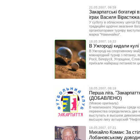
21.05.2007, 09:59
Закарпатські богатирі 
іграх Василя Вірастюка
У суботу в обласному центрі Пр
традиційні щорічні змагання бо
організаторами турніру виступи
марка "Наминайко".
18.05.2007, 16:22
В Ужгороді кидали кулі 
В Ужгороді на спортивному май
міжнародний турнір з петанку, я
Росії, Білорусії, Угорщини, Сл
приїхали найкращі петанкісти ци
18.05.2007, 08:18
Перша ліга. "Закарпаття"
(ДОБАВЛЕНО)
(Мовою оригіналу)
В чемпионате Украины среди ко
первенства определились две 
выступать в высшем дивизионе.
высшую лигу ахтырский "Нефтя
18.05.2007, 07:21
Михайло Коман: За стіл
Лобановському доводи