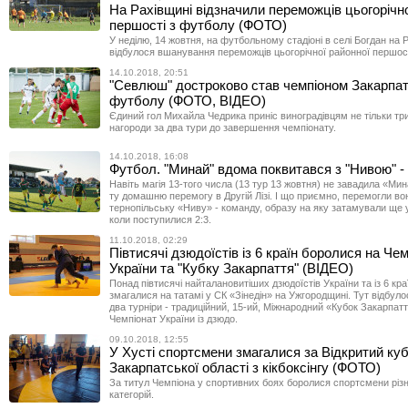
На Рахівщині відзначили переможців цьогорічно
першості з футболу (ФОТО)
У неділю, 14 жовтня, на футбольному стадіоні в селі Богдан на 
відбулося вшанування переможців цьогорічної районної першост
14.10.2018, 20:51
"Севлюш" достроково став чемпіоном Закарпат
футболу (ФОТО, ВІДЕО)
Єдиний гол Михайла Чедрика приніс виноградівцям не тільки три 
нагороди за два тури до завершення чемпіонату.
14.10.2018, 16:08
Футбол. "Минай" вдома поквитався з "Нивою" - 
Навіть магія 13-того числа (13 тур 13 жовтня) не завадила «Ми
ту домашню перемогу в Другій Лізі. І що приємно, перемогли во
тернопільську «Ниву» - команду, образу на яку затамували ще 
коли поступилися 2:3.
11.10.2018, 02:29
Півтисячі дзюдоїстів із 6 країн боролися на Чем
України та "Кубку Закарпаття" (ВІДЕО)
Понад півтисячі найталановитіших дзюдоїстів України та із 6 кра
змагалися на татамі у СК «Зінедін» на Ужгородщині. Тут відбул
два турніри - традиційний, 15-ий, Міжнародний «Кубок Закарпатт
Чемпіонат України із дзюдо.
09.10.2018, 12:55
У Хусті спортсмени змагалися за Відкритий ку
Закарпатської області з кікбоксінгу (ФОТО)
За титул Чемпіона у спортивних боях боролися спортсмени різн
категорій.