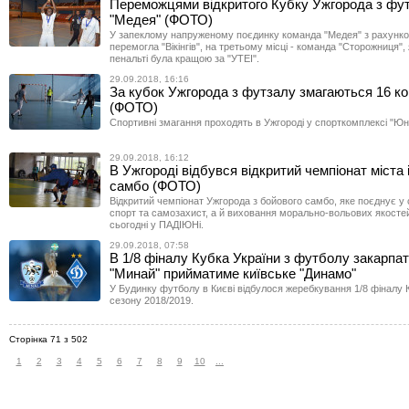
Переможцями відкритого Кубку Ужгорода з фу
"Медея" (ФОТО)
У запеклому напруженому поєдинку команда "Медея" з рахунко
перемогла "Вікінгів", на третьому місці - команда "Сторожниця", 
пенальті була кращою за "УТЕІ".
29.09.2018, 16:16
За кубок Ужгорода з футзалу змагаються 16 к
(ФОТО)
Спортивні змагання проходять в Ужгороді у спорткомплексі "Юні
29.09.2018, 16:12
В Ужгороді відбувся відкритий чемпіонат міста 
самбо (ФОТО)
Відкритий чемпіонат Ужгорода з бойового самбо, яке поєднує у 
спорт та самозахист, а й виховання морально-вольових якосте
сьогодні у ПАДІЮНі.
29.09.2018, 07:58
В 1/8 фіналу Кубка України з футболу закарпа
"Минай" прийматиме київське "Динамо"
У Будинку футболу в Києві відбулося жеребкування 1/8 фіналу 
сезону 2018/2019.
Сторінка 71 з 502
1
2
3
4
5
6
7
8
9
10
...