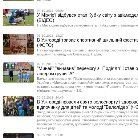
04.10.2018, 09:09
У Міжгір’ї відбувся етап Кубку світу з авіамод
(ВІДЕО)
На Міжгірщині відбувся заключний етап Кубку світу з авіамодел
03.10.2018, 15:27
В Ужгороді триває спортивний шкільний фестив
(ФОТО)
На сьогоднішній захід приїхав співорганізатор фестивалю – від
шоумен і телеведучий Олександр Педан.
02.10.2018, 07:45
"Минай" "вичавив" перемогу з "Поділля" і став
лідером групи "А"
Важко, але перемогли. Після надемоційного та виснажливого по
України з «Миколаєвом», «минайці» таки змогли налаштуватися
останню команду група «А» - хмельницьке «Поділля». Перемогл
мінімальним рахунком – 1:0.
30.09.2018, 20:40
В Ужгороді провели свято велоспорту і здоров
відпочинку для дітей та молоді "Велолідер" (Ф
Захід, який у рамках відзначення 1125-річчя міста планували п
вересня, переносився двічі: через прогнозований дощ організат
ризикувати здоров'ям дітей. Спортивне свято відбулося за підт
партнерів та меценатів, долучилася до проведення заходу й Уж
міська рада.
30.09.2018, 01:01