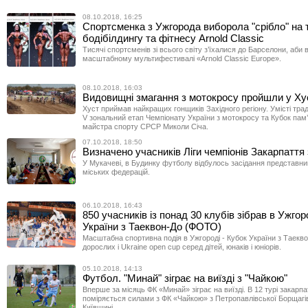
08.10.2018, 16:25
Спортсменка з Ужгорода виборола "срібло" на т
бодібілдингу та фітнесу Arnold Classic
Тисячі спортсменів зі всього світу з’їхалися до Барселони, аби 
масштабному мультифестивалі «Arnold Classic Europe».
08.10.2018, 16:03
Видовищні змагання з мотокросу пройшли у Ху
Хуст приймав найкращих гонщиків Західного регіону. Умісті тр
V зональний етап Чемпіонату України з мотокросу та Кубок пам’
майстра спорту СРСР Миколи Січа.
07.10.2018, 18:50
Визначено учасників Ліги чемпіонів Закарпаття
У Мукачеві, в Будинку футболу відбулось засідання представни
міських федерацій.
06.10.2018, 16:43
850 учасників із понад 30 клубів зібрав в Ужгор
України з Таеквон-До (ФОТО)
Масштабна спортивна подія в Ужгороді - Кубок України з Таекв
дорослих і Ukraine open cup серед дітей, юнаків і юніорів.
05.10.2018, 14:13
Футбол. "Минай" зіграє на виїзді з "Чайкою"
Вперше за місяць ФК «Минай» зіграє на виїзді. В 12 турі закарп
поміряється силами з ФК «Чайкою» з Петропавлівської Борщагі
Київщині.