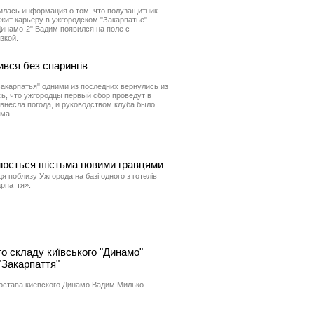
илась информация о том, что полузащитник
ит карьеру в ужгородском "Закарпатье".
инамо-2" Вадим появился на поле с
зкой.
вся без спарингів
акарпатья" одними из последних вернулись из
ь, что ужгородцы первый сбор проведут в
 внесла погода, и руководством клуба было
ма...
нюється шістьма новими гравцями
я поблизу Ужгорода на базі одного з готелів
рпаття».
о складу київського "Динамо"
"Закарпаття"
остава киевского Динамо Вадим Милько