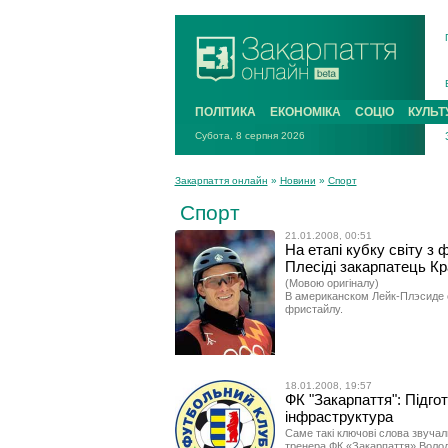
ПОЛІТИКА
ЕКОНОМІКА
СОЦІО
КУЛЬТ
Субота, 8 серпня 2026
Закарпаття онлайн
»
Новини
»
Спорт
Спорт
21.01.2008, 00:51
На етапі кубку світу з
Плесіді закарпатець К
(Мовою оригіналу)
В американском Лейк-Плэсиде с
фристайлу.
18.01.2008, 19:57
ФК "Закарпаття": Підгот
інфраструктура
Саме такі ключові слова звучал
тренера ФК «Закарпаття» Волод