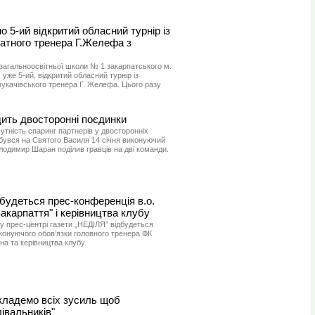
 5-ий відкритий обласний турнір із
датного тренера Г.Желефа з
 загальноосвітньої школи № 1 закарпатського м.
уже 5-ий, відкритий обласний турнір із
укачівського тренера Г. Желефа. Цього разу
дить двосторонні поєдинки
утність спаринг партнерів у двосторонніх
дбувся на Святого Василя 14 січня виконуючий
лодимир Шаран поділив гравців на дві команди.
будеться прес-конференція в.о.
акарпаття" і керівництва клубу
. у прес-центрі газети „НЕДІЛЯ” відбудеться
конуючого обов’язки головного тренера ФК
а та керівництва клубу.
ладемо всіх зусиль щоб
івальників"