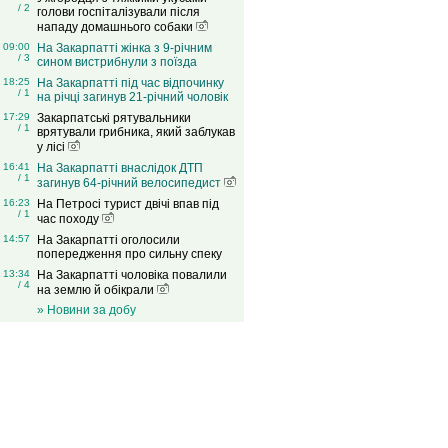
/ 2
голови госпіталізували після
нападу домашнього собаки
09:00
На Закарпатті жінка з 9-річним
/ 3
сином вистрибнули з поїзда
18:25
На Закарпатті під час відпочинку
/ 1
на річці загинув 21-річний чоловік
17:29
Закарпатські рятувальники
/ 1
врятували грибника, який заблукав
у лісі
16:41
На Закарпатті внаслідок ДТП
/ 1
загинув 64-річний велосипедист
16:23
На Петросі турист двічі впав під
/ 1
час походу
14:57
На Закарпатті оголосили
попередження про сильну спеку
13:34
На Закарпатті чоловіка повалили
/ 4
на землю й обікрали
» Новини за добу