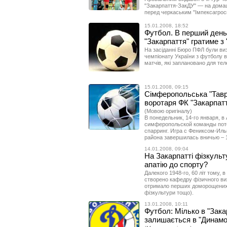
"Закарпаття-ЗакДУ" — на домашн
перед черкаським "Імпексагросп
15.01.2008, 18:52
Футбол. В перший день 
"Закарпаття" гратиме з
На засіданні Бюро ПФЛ були виз
чемпіонату України з футболу в
матчів, які заплановано для тел
15.01.2008, 09:15
Сімферопольська "Таврі
воротаря ФК "Закарпат
(Мовою оригіналу)
В понедельник, 14-го января, 
симферопольской команды пот
спарринг. Игра с Фениксом-Иль
района завершилась вничью – 1
14.01.2008, 09:04
На Закарпатті фізкульт
апатію до спорту?
Далекого 1948-го, 60 літ тому,
створено кафедру фізичного вих
отримало перших доморощених с
фізкультури тощо).
13.01.2008, 10:11
Футбол: Мілько в "Зака
залишається в "Динамо