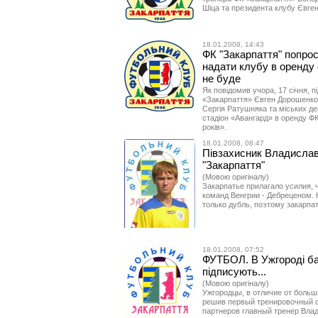
Шіца та президента клубу Євге
18.01.2008, 14:43
ФК "Закарпаття" попрос
надати клубу в оренду 
не буде
Як повідомив учора, 17 січня, п
«Закарпаття» Євген Дорошенко,
Сергія Ратушняка та міських де
стадіон «Авангард» в оренду ФК
років».
18.01.2008, 08:47
Півзахисник Владислав
"Закарпаття"
(Мовою оригіналу)
Закарпатье прилагало усилия, 
команд Венгрии - Дебреценом. 
только дубль, поэтому закарпат
18.01.2008, 07:52
ФУТБОЛ. В Ужгороді ба
підписують...
(Мовою оригіналу)
Ужгородцы, в отличие от больш
решив первый тренировочный с
партнеров главный тренер Вла