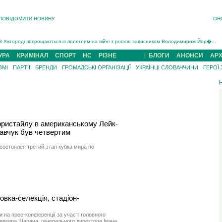
ПОВІДОМИТИ НОВИНУ
ОН
Інструктора районного ТЦК на Закарпатті судитимуть за обвинуваченням у катув...
В Ужгороді попрощаються із полеглим на війні з росією захисником Володимиром Йор�...
В Ужгороді 5 серпня попрощаються із захисником Богданом Югасом, який два роки �...
УРА
КРИМІНАЛ
СПОРТ
НС
РІЗНЕ
БЛОГИ
АНОНСИ
АРХ
Підтвердили загибель захисника із Нанкова на Хустщині Юліана Гербея (ФОТО)[/gree...
ЗМІ
ПАРТІЇ
БРЕНДИ
ГРОМАДСЬКІ ОРГАНІЗАЦІЇ
УКРАЇНЦІ СЛОВАЧЧИНИ
ГЕРОЇ
На війні з рф поліг військовий з Виноградова Ігнат Роздяловський (ФОТО)...
На Хустщині внаслідок ДТП за участі трьох авто постраждали 13 людей (ФОТО)...
Інструктора районного ТЦК на Закарпатті судитимуть за обвинувачен...
 фристайлу в американському Лейк-
равчук був четвертим
остоялся третий этап кубка мира по
овка-селекція, стадіон-
и на прес-конференції за участі головного
имира Шарана, генерального директора Івана