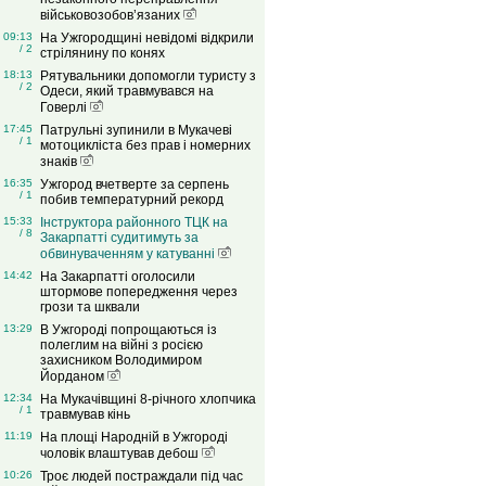
військовозобов’язаних
09:13
На Ужгородщині невідомі відкрили
/ 2
стрілянину по конях
18:13
Рятувальники допомогли туристу з
/ 2
Одеси, який травмувався на
Говерлі
17:45
Патрульні зупинили в Мукачеві
/ 1
мотоцикліста без прав і номерних
знаків
16:35
Ужгород вчетверте за серпень
/ 1
побив температурний рекорд
15:33
Інструктора районного ТЦК на
/ 8
Закарпатті судитимуть за
обвинуваченням у катуванні
14:42
На Закарпатті оголосили
штормове попередження через
грози та шквали
13:29
В Ужгороді попрощаються із
полеглим на війні з росією
захисником Володимиром
Йорданом
12:34
На Мукачівщині 8-річного хлопчика
/ 1
травмував кінь
11:19
На площі Народній в Ужгороді
чоловік влаштував дебош
10:26
Троє людей постраждали під час