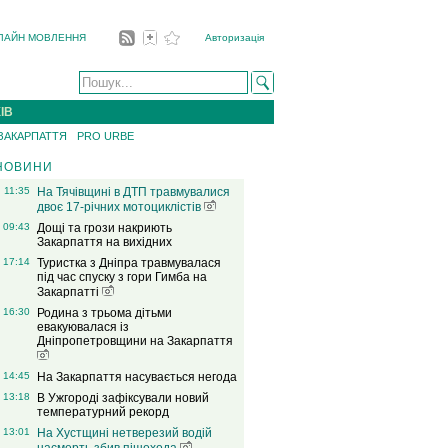
ЛАЙН МОВЛЕННЯ
Авторизація
ІВ
 ЗАКАРПАТТЯ
PRO URBE
НОВИНИ
11:35
На Тячівщині в ДТП травмувалися
двоє 17-річних мотоциклістів
09:43
Дощі та грози накриють
Закарпаття на вихідних
17:14
Туристка з Дніпра травмувалася
під час спуску з гори Гимба на
Закарпатті
16:30
Родина з трьома дітьми
евакуювалася із
Дніпропетровщини на Закарпаття
14:45
На Закарпаття насувається негода
13:18
В Ужгороді зафіксували новий
температурний рекорд
13:01
На Хустщині нетверезий водій