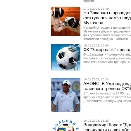
играми.
17.01.2008, 16:49
На Закарпатті проведено
фехтування пам'яті ви
Мукачева
Наприкінці грудня в приміщенні
Мукачева відбувся традиційний, 
фехтування пам'яті видатного м
змагалося понад 30 шаблістів.
16.01.2008, 20:00
ФК "Закарпаття" прово
ФК „Закарпаття” компенсує відс
поєдинках. У поєдинку, який ві
обов’язки головного тренера Во
16.01.2008, 15:24
АНОНС. В Ужгороді від
головного тренера ФК"З
17 січня (у четвер), о 14.00 год
прес-конференція за участю ви
„Закарпаття” Володимира Шаран
16.01.2008, 13:25
Володимир Шаран: "Док
порадувати наших убол