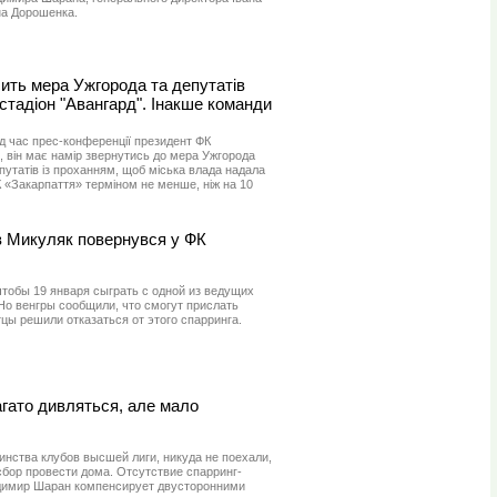
на Дорошенка.
ить мера Ужгорода та депутатів
стадіон "Авангард". Інакше команди
ід час прес-конференції президент ФК
 він має намір звернутись до мера Ужгорода
путатів із проханням, щоб міська влада надала
 «Закарпаття» терміном не менше, ніж на 10
 Микуляк повернувся у ФК
чтобы 19 января сыграть с одной из ведущих
Но венгры сообщили, что смогут прислать
цы решили отказаться от этого спарринга.
гато дивляться, але мало
инства клубов высшей лиги, никуда не поехали,
бор провести дома. Отсутствие спарринг-
димир Шаран компенсирует двусторонними