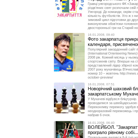
Гравці ужгородського ФК «Зака
різдв’яних свят розпочали свій
Ужгороді. До команди, окрім ст
кількість футболістів. Хто ж з 
зимовий цикл підготовки до друг
виконуючим обов’язки головно
двосторонньої гри на Старий нов
16.01.2008, 09:40
Фото закарпатця прикра
календаря, присвячено
Популярний закордонний сайт п
(International Orienteering News
2008 рік. Кожний місяць у ньо
спортсменів світу. Вперше на ст
представлений лідер збірної к
2007 року мукачівець В’ячесла
номер 10 – жовтень http://news.
october-preview/
16.01.2008, 07:51
Новорічний шаховий блі
закарпатському Мукаче
У Мукачеві відбувся бліцтурнір.
проводилися за швейцарською с
Переконливу перемогу здобув в
неодноразовий переможець і пр
набрав 6 очок.
16.01.2008, 06:40
ВОЛЕЙБОЛ. "Закарпатт
програло рівному собі...
Провальним видався 8-й тур чол