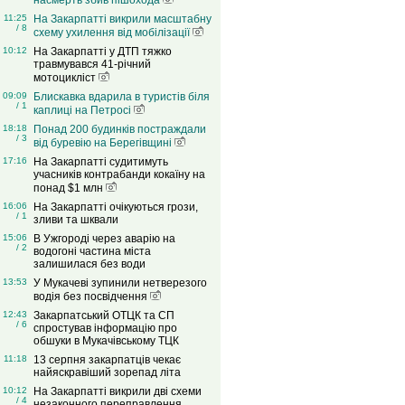
насмерть збив пішохода
11:25
На Закарпатті викрили масштабну
/ 8
схему ухилення від мобілізації
10:12
На Закарпатті у ДТП тяжко
травмувався 41-річний
мотоцикліст
09:09
Блискавка вдарила в туристів біля
/ 1
каплиці на Петросі
18:18
Понад 200 будинків постраждали
/ 3
від буревію на Берегівщині
17:16
На Закарпатті судитимуть
учасників контрабанди кокаїну на
понад $1 млн
16:06
На Закарпатті очікуються грози,
/ 1
зливи та шквали
15:06
В Ужгороді через аварію на
/ 2
водогоні частина міста
залишилася без води
13:53
У Мукачеві зупинили нетверезого
водія без посвідчення
12:43
Закарпатський ОТЦК та СП
/ 6
спростував інформацію про
обшуки в Мукачівському ТЦК
11:18
13 серпня закарпатців чекає
найяскравіший зорепад літа
10:12
На Закарпатті викрили дві схеми
/ 4
незаконного переправлення