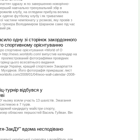
рпаття» одразу ж по завершенню новорічно-
 перший навчально-тренувальний збір в
арожилів клубу, на оглядини прибула велика
них одягне футболку клубу і як триватиме
ої частини чемпіонату у розмові, яку провів з
го тренера Володимиром Шараном саме під час
ий рік.
сило одну зі сторінок закордонного
го спортивному орієнтуванню
ро спортивне орієнтування «World of O
)» http://news.worldofo.com/ випустив календар на
му проілюстрований фотографіями провідних
орінці цього всесвітнього видання
оманди України, кращий спортсмен Закарпаття
в Мухідінов. Його фотографія прикрашає лист
worldofo.com/2008/01/04/woo-wall-calendar-2008-
ц-турнір відбувся у
ві
 У ньому взяли участь 13 шахістів. Змагання
истемою в 7 турів.
ідомий кандидату майстри спорту,
изер обласних першостей Василь Гуйван. Він
я-ЗакДУ" вдома несподівано
овічої української суперліги з волейболу для