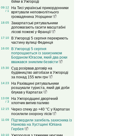
бійки в Ужгороді
09:12
На Тисі українські прикордонники
/ 1
врятували неповнолітнього
громадянина Угорщини
18:05
Закарпатські рятувальники
допомагають гасити масштабні
лісові пожежі у Франції
17:10
В Ужгороді 5 серпня перекриють
частину вулиці Фединця
16:00
В Ужгороді 5 серпня
попрощаються із захисником
Богданом Югасом, який два роки
вважався зниклим безвісти
15:30
Суд розірвав договір на
будівництво автобази в Ужгороді
за понад 155 млн грн
14:23
На Рахівщині рятувальники
розшукали туриста, який дві доби
блукав у Карпатах
13:08
На Ужгородщині дворічний
/ 3
хлопчик випив паливо
12:15
Через спеку до +40 °C у Карпатах
посилили охорону лісів
11:09
Підтвердили загибель захисника із
Нанкова на Хустщині Юліана
Гербея
10:10
Ужгородця з тяжкими укусами