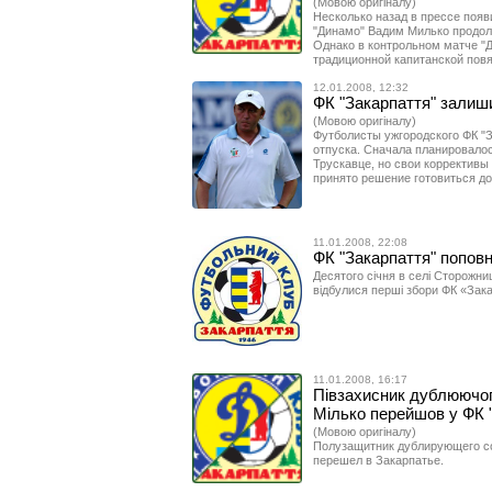
(Мовою оригіналу)
Несколько назад в прессе появ
"Динамо" Вадим Милько продолж
Однако в контрольном матче "Д
традиционной капитанской повя
12.01.2008, 12:32
ФК "Закарпаття" залиши
(Мовою оригіналу)
Футболисты ужгородского ФК "З
отпуска. Сначала планировалос
Трускавце, но свои коррективы
принято решение готовиться до
11.01.2008, 22:08
ФК "Закарпаття" попов
Десятого січня в селі Сторожниц
відбулися перші збори ФК «Зака
11.01.2008, 16:17
Півзахисник дублюючог
Мілько перейшов у ФК 
(Мовою оригіналу)
Полузащитник дублирующего с
перешел в Закарпатье.