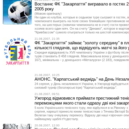
Востаннє ФК "Закарпаття" вигравало в гостях 2
2005 року
(Мовою оригіналу)
Ни один из клубов, которые в седьмом туре сыграют в гостях,
чемпионате выиграть на поле своих ближайших противников не
того, на шестерых (новички чемпионата не в счет) гости прове
хозяев всего один мяч. Он на счету "Динамо", которое в марто
"Кривбассом" сумело отыграться только на шестой компенсир
21.08.2007, 21:35
ФК "Закарпаття" займає "золоту середину" в пл
кількості глядачів, що відвідують матчі за його
Середня відвідуваність ХVII чемпіонату України з футболу після
турів становить 8 458 глядачів. Максимальна вона у донецьког
167), мінімальна – у донецького «Металурга» (2 183), повідомл
21.08.2007, 10:25
АНОНС. "Карпатський ведмідь" на День Незал
24 серпня, у День незалежності України, в Ужгороді відбудеться
силовий турнір (богатирські ігри) "Карпатський ведмідь".
21.08.2007, 09:51
Ужгород відмовився приймати престижний теніс
переможцями якого стали одразу дві юні закар
5 коло Українського тенісного туру, яке відбулося в м.Рівному з 
серпня, нарешті принесло юним тенісисткам з Тячева Вікторії Бо
Велеган таку очікувану перемогу. Відразу дві наші «зірочки» оп
найвищому щаблі п*єдесталу.
20.08.2007, 12:00