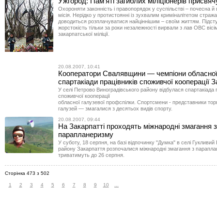
Ужгород: Пам'яті загиблих міліціонерів присвяч
Охороняти законність і правопорядок у суспільстві – почесна й 
місія. Нерідко у протистоянні із зухвалим криміналітетом страж
доводиться розплачуватися найціннішим – своїм життям. Підсту
жорстокість тільки за роки незалежності вирвали з лав ОВС вісім
закарпатської міліції.
20.08.2007, 10:41
Кооператори Свалявщини — чемпіони обласно
спартакіади працівників споживчої кооперації 
У селі Петрово Виноградівського району відбулася спартакіада 
споживчої кооперації
обласної галузевої профспілки. Спортсмени - представники тор
галузей — змагалися з десятьох видів спорту.
20.08.2007, 09:44
На Закарпатті проходять міжнародні змагання з
парапланеризму
У суботу, 18 серпня, на базі відпочинку "Думка" в селі Гукливи
району Закарпаття розпочалися міжнародні змагання з парапла
триватимуть до 26 серпня.
Сторінка 473 з 502
1
2
3
4
5
6
7
8
9
10
...