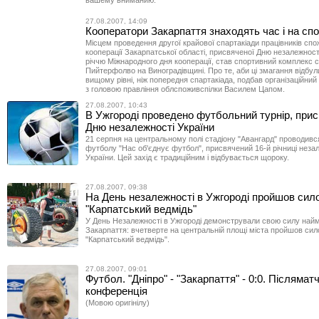
27.08.2007, 14:09
Кооператори Закарпаття знаходять час і на сп
Місцем проведення другої крайової спартакіади працівників спо
кооперації Закарпатської області, присвяченої Дню незалежності
річчю Міжнародного дня кооперації, став спортивний комплекс 
Пийтерфолво на Виноградівщині. Про те, аби ці змагання відбу
вищому рівні, ніж попередня спартакіада, подбав організаційний 
з головою правління облспоживспілки Василем Цапом.
27.08.2007, 10:43
В Ужгороді проведено футбольний турнір, при
Дню незалежності України
21 серпня на центральному полі стадіону "Авангард" проводився
футболу "Нас об'єднує футбол", присвячений 16-й річниці неза
України. Цей захід є традиційним і відбувається щороку.
27.08.2007, 09:38
На День незалежності в Ужгороді пройшов сило
"Карпатський ведмідь"
У День Незалежності в Ужгороді демонстрували свою силу найм
Закарпаття: вчетверте на центральній площі міста пройшов сил
"Карпатський ведмідь".
27.08.2007, 09:01
Футбол. "Дніпро" - "Закарпаття" - 0:0. Післямат
конференція
(Мовою оригінілу)