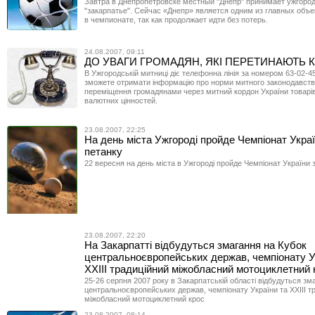
Завтра в Днепропетровске местный "Днепр" принимает ужгоро
"закарпатье". Сейчас «Днепр» является одним из главных объ
в чемпионате, так как продолжает идти без потерь.
24.08.2007, 09:11
ДО УВАГИ ГРОМАДЯН, ЯКІ ПЕРЕТИНАЮТЬ 
В Ужгородській митниці діє телефонна лінія за номером 63-02-4
зможете отримати інформацію про норми митного законодавст
переміщення громадянами через митний кордон України товарів
валютних цінностей.
23.08.2007, 22:25
На день міста Ужгороді пройде Чемпіонат Украї
петанку
22 вересня на день міста в Ужгороді пройде Чемпіонат України з
23.08.2007, 22:20
На Закарпатті відбудуться змагання на Кубок
центральноєвропейських держав, чемпіонату У
ХХІІІ традиційний міжобласний мотоциклетний 
25-26 серпня 2007 року в Закарпатській області відбудуться зм
центральноєвропейських держав, чемпіонату України та ХХІІІ т
міжобласний мотоциклетний крос
23.08.2007, 08:14