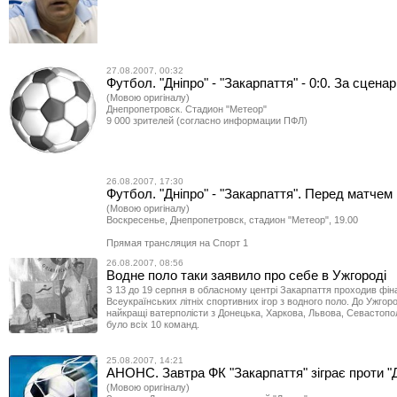
27.08.2007, 00:32
Футбол. "Дніпро" - "Закарпаття" - 0:0. За сцена
(Мовою оригіналу)
Днепропетровск. Стадион "Метеор"
9 000 зрителей (согласно информации ПФЛ)
26.08.2007, 17:30
Футбол. "Дніпро" - "Закарпаття". Перед матчем
(Мовою оригіналу)
Воскресенье, Днепропетровск, стадион "Метеор", 19.00
Прямая трансляция на Спорт 1
26.08.2007, 08:56
Водне поло таки заявило про себе в Ужгороді
З 13 до 19 серпня в обласному центрі Закарпаття проходив фінал
Всеукраїнських літніх спортивних ігор з водного поло. До Ужгор
найкращі ватерполісти з Донецька, Харкова, Львова, Севастопо
було всіх 10 команд.
25.08.2007, 14:21
АНОНС. Завтра ФК "Закарпаття" зіграє проти "
(Мовою оригіналу)