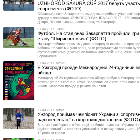
UZHHOROD SAKURA CUP 2017 беруть участь
спортсменів (ФОТО)
Обласний центр Закарпаття цими днями приймає учасників пер
турніру з тхеквондо UZHHOROD SAKURA CUP 2017 – 150 спортс
Дніпра, Вінниці, Снини (Словаччина) та Ужгорода.
01.04.2017, 13:09
Футбол. На стадіонах Закарпаття пройшли ігри
етапу "Шкіряного м’яча" (ФОТО)
На старт вийшли переможці двох попередніх етапів, що проходи
районах області минулої осені, за їх результатами повинно бул
футбольних команд чотирьох вікових категорій: 2003, 2004, 2005
народження.
01.04.2017, 02:38
В Ужгороді пройде Міжнародний 24-годинний 
айкідо
Міжнародний 24-годинний марафон айкідо пройде в Ужгороді. З
розпочнуться 1 квітня о 12:00 і завершаться 2 квітня так само о
чином, марафон пройде у режимі нон-стоп.
31.03.2017, 09:45
Ужгород приймав чемпіонат України зі спортивн
радіопеленгації на коротких дистанціях (ФОТО)
В останні дні березня в Ужгороді пройшов чемпіонат України зі 
радіопеленгації на коротких дистанціях, в якому взяли участь 1
12 регіонів країни.
30.03.2017, 04:31