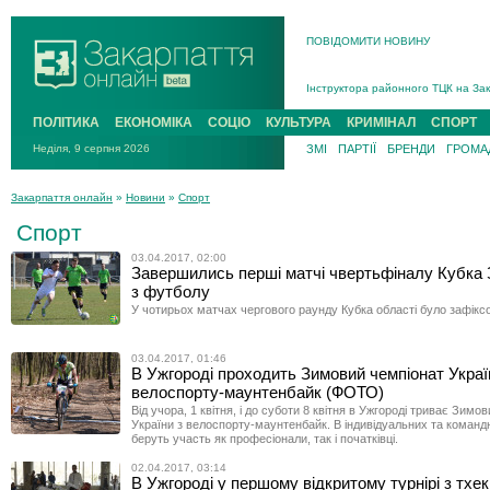
ПОВІДОМИТИ НОВИНУ
На війні загинув 26-річний військо
Інструктора районного ТЦК на Зак
В Ужгороді попрощаються із полег
В Ужгороді 5 серпня попрощаються
ПОЛІТИКА
ЕКОНОМІКА
СОЦІО
КУЛЬТУРА
КРИМІНАЛ
СПОРТ
Підтвердили загибель захисника і
Неділя, 9 серпня 2026
ЗМІ
ПАРТІЇ
БРЕНДИ
ГРОМАД
На війні з рф поліг військовий з 
На війні загинув 26-річний військо
Закарпаття онлайн
»
Новини
»
Спорт
Спорт
03.04.2017, 02:00
Завершились перші матчі чвертьфіналу Кубка 
з футболу
У чотирьох матчах чергового раунду Кубка області було зафіксо
03.04.2017, 01:46
В Ужгороді проходить Зимовий чемпіонат Украї
велоспорту-маунтенбайк (ФОТО)
Від учора, 1 квітня, і до суботи 8 квітня в Ужгороді триває Зимо
України з велоспорту-маунтенбайк. В індивідуальних та команд
беруть участь як професіонали, так і початківці.
02.04.2017, 03:14
В Ужгороді у першому відкритому турнірі з тхе