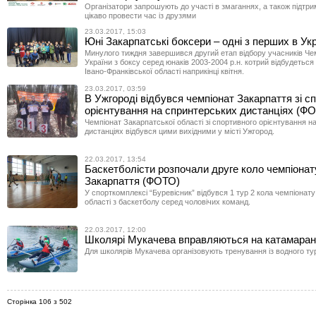
Організатори запрошують до участі в змаганнях, а також підтр
цікаво провести час із друзями
23.03.2017, 15:03
Юні Закарпатські боксери – одні з перших в Ук
Минулого тиждня завершився другий етап відбору учасників Че
України з боксу серед юнаків 2003-2004 р.н. котрий відбудеться
Івано-Франківської області наприкінці квітня.
23.03.2017, 03:59
В Ужгороді відбувся чемпіонат Закарпаття зі с
орієнтування на спринтерських дистанціях (Ф
Чемпіонат Закарпатської області зі спортивного орієнтування н
дистанціях відбувся цими вихідними у місті Ужгород.
22.03.2017, 13:54
Баскетболісти розпочали друге коло чемпіонат
Закарпаття (ФОТО)
У спорткомплексі “Буревісник” відбувся 1 тур 2 кола чемпіонат
області з баскетболу серед чоловічих команд.
22.03.2017, 12:00
Школярі Мукачева вправляються на катамара
Для школярів Мукачева організовують тренування із водного ту
Сторінка 106 з 502