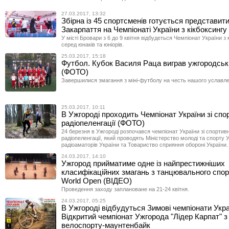
27.03.2017, 13:32
Збірна із 45 спортсменів готується представит
Закарпаття на Чемпіонаті України з кікбоксингу
У місті Бровари з 6 до 9 квітня відбудеться Чемпіонат України з 
серед юнаків та юніорів.
25.03.2017, 15:18
Футбол. Кубок Василя Раца виграв ужгородськ
(ФОТО)
Завершилися змагання з міні-футболу на честь нашого уславле
25.03.2017, 10:11
В Ужгороді проходить Чемпіонат України зі спо
радіопеленгації (ФОТО)
24 березня в Ужгороді розпочався чемпіонат України зі спортив
радіопеленгації, який проводять Міністерство молоді та спорту У
радіоаматорів України та Товариство сприяння обороні України.
24.03.2017, 14:10
Ужгород прийматиме одне із найпрестижніших
класифікаційних змагань з танцювального сп
World Open (ВІДЕО)
Проведення заходу заплановане на 21-24 квітня.
24.03.2017, 05:25
В Ужгороді відбудуться Зимові чемпіонати Укра
Відкритий чемпіонат Ужгорода "Лідер Карпат" з
велоспорту-маунтенбайк