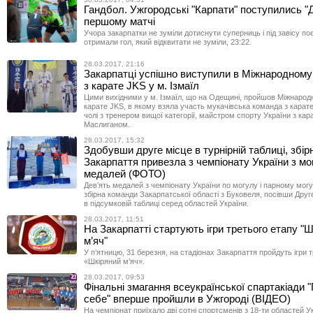
Гандбол. Ужгородські "Карпати" поступились "Д
першому матчі
Учора закарпатки не зуміли дотиснути суперниць і під завісу по
отримали гол, який відквитати не зуміли, 23:22.
28.03.2017, 21:16
Закарпатці успішно виступили в Міжнародному 
з карате JKS у м. Ізмаїл
Цими вихідними у м. Ізмаїл, що на Одещині, пройшов Міжнарод
карате JKS, в якому взяла участь мукачівська команда з карат
чолі з тренером вищої категорії, майстром спорту України з ка
Маслиганом.
28.03.2017, 15:32
Здобувши друге місце в турнірній таблиці, збір
Закарпаття привезла з чемпіонату України з мо
медалей (ФОТО)
Дев’ять медалей з чемпіонату України по могулу і парному мог
збірна команди Закарпатської області з Буковеля, посівши Друг
в підсумковій таблиці серед областей України.
28.03.2017, 11:51
На Закарпатті стартують ігри третього етапу "
м’яч"
У п’ятницю, 31 березня, на стадіонах Закарпаття пройдуть ігри 
«Шкіряний м’яч».
28.03.2017, 09:53
Фінальні змагання всеукраїнської спартакіади "
себе" вперше пройшли в Ужгороді (ВІДЕО)
На чемпіонат приїхало дві сотні спортсменів з 18-ти областей У