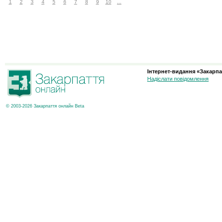
1
2
3
4
5
6
7
8
9
10
...
Інтернет-видання «Закарпа
Надіслати повідомлення
© 2003-2026 Закарпаття онлайн Beta