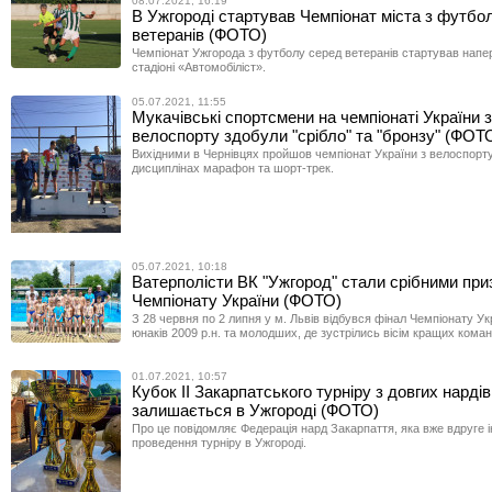
08.07.2021, 16:19
В Ужгороді стартував Чемпіонат міста з футбо
ветеранів (ФОТО)
Чемпіонат Ужгорода з футболу серед ветеранів стартував напе
стадіоні «Автомобіліст».
05.07.2021, 11:55
Мукачівcькі спортсмени на чемпіонаті України з
велоспорту здобули "срібло" та "бронзу" (ФОТ
Вихідними в Чернівцях пройшов чемпіонат України з велоспорт
дисциплінах марафон та шорт-трек.
05.07.2021, 10:18
Ватерполісти ВК "Ужгород" стали срібними пр
Чемпіонату України (ФОТО)
З 28 червня по 2 липня у м. Львів відбувся фінал Чемпіонату Ук
юнаків 2009 р.н. та молодших, де зустрілись вісім кращих коман
01.07.2021, 10:57
Кубок ІІ Закарпатського турніру з довгих нардів 
залишається в Ужгороді (ФОТО)
Про це повідомляє Федерація нард Закарпаття, яка вже вдруге і
проведення турніру в Ужгороді.