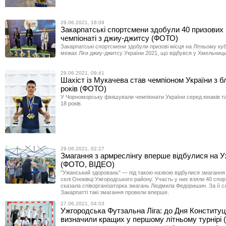
29.06.2021, 18:09
Закарпатські спортсмени здобули 40 призових 
чемпіонаті з джиу-джитсу (ФОТО)
Закарпатські спортсмени здобули призові місця на Літньому куб
межах Ліги джиу-джитсу України 2021, що відбувся у Хмельниц
29.06.2021, 09:41
Шахіст із Мукачева став чемпіоном України з б
років (ФОТО)
У Чорноморську фінішували чемпіонати України серед юнаків та
18 років.
29.06.2021, 02:27
Змагання з армреслінгу вперше відбулися на 
(ФОТО, ВІДЕО)
"Ужанський здоровань" — під такою назвою відбулися змагання 
селі Оноківці Ужгородського району. Участь у них взяли 40 спор
сказала співорганізаторка змагань Людмила Федоришин. За її 
Закарпатті такі змагання провели вперше.
27.06.2021, 04:03
Ужгородська Футзальна Ліга: до Дня Конституці
визначили кращих у першому літньому турнірі