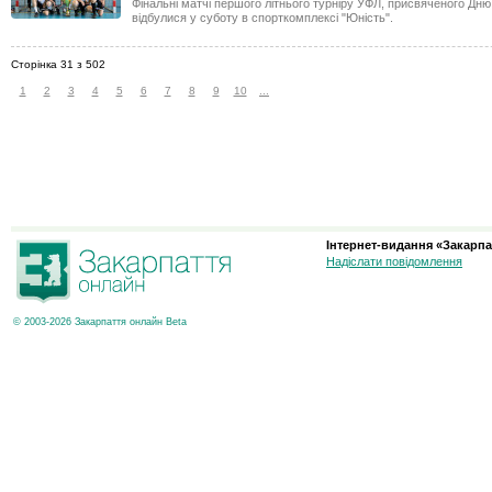
Фінальні матчі першого літнього турніру УФЛ, присвяченого Дню 
відбулися у суботу в спорткомплексі "Юність".
Сторінка 31 з 502
1
2
3
4
5
6
7
8
9
10
...
Інтернет-видання «Закарпа
Надіслати повідомлення
© 2003-2026 Закарпаття онлайн Beta