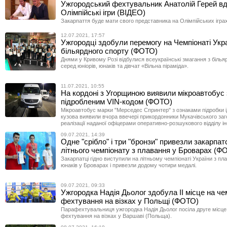
Ужгородський фехтувальник Анатолій Герей вд
Олімпійські ігри (ВІДЕО)
Закарпаття буде мати свого представника на Олімпійських іграх 
12.07.2021, 17:57
Ужгородці здобули перемогу на Чемпіонаті Укра
більярдного спорту (ФОТО)
Днями у Кривому Розі відбулися всеукраїнські змагання з білья
серед юніорів, юнаків та дівчат «Вільна піраміда».
11.07.2021, 10:55
На кордоні з Угорщиною виявили мікроавтобус 
підробленим VIN-кодом (ФОТО)
Мікроавтобус марки "Мерседес Спринтер" з ознаками підробки 
кузова виявили вчора ввечері прикордонники Мукачівського заго
реалізації наданої офіцерами оперативно-розшукового відділу і
09.07.2021, 14:39
Одне "срібло" і три "бронзи" привезли закарпатс
літнього чемпіонату з плавання у Броварах (Ф
Закарпатці гідно виступили на літньому чемпіонаті України з пл
юнаків у Броварах і привезли додому чотири медалі.
09.07.2021, 09:33
Ужгородка Надія Дьолог здобула II місце на чем
фехтування на візках у Польщі (ФОТО)
Парафехтувальниця ужгородка Надія Дьолог посіла друге місце 
фехтування на візках у Варшаві (Польща).