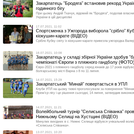
Закарпатець "Бродяга" встановив рекорд Україн
годинного бігу
При цьому Андрій Ткачук, відомий як "Бродяга", подолав власн
України в цій дисципліні
17.07.2021, 11:02
Спортсменка з Ужгорода виборола "срібло" Куб
кіокушин-карате (ВІДЕО)
Срібло Кубку світу із кіокушин-карате привезла ужгородка Валер
16.07.2021, 10:08
Закарпатець у складі збірної України здобув "б
чемпіонаті Європи з пляжного гандболу (ФОТО
Євро-2021 з пляжного гандболу серед юнаків до 17 років відбув
болгарському місті Варна з 8 по 11 липня.
14.07.2021, 15:29
Закарпатський "Минай" повертається в УПЛ
Клуби УПЛ на цьому тижні проголосували за повернення "Минаю
Прем’єр-лігу і це рішення сьогодні, 14 липня, затвердив виконк
14.07.2021, 11:21
Волейбольний турнір "Селиська Співанка" про
Нижньому Селищі на Хустщині (ВІДЕО)
Минулих вихідних в с. Нижнє Селище відбувся унікальний воле
«Селиська Співанка».
13.07.2021, 10:20